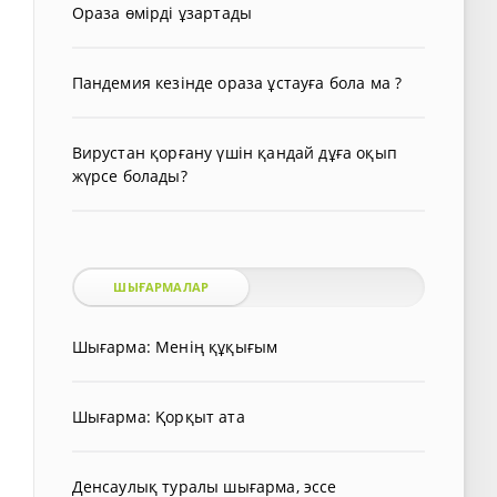
Ораза өмірді ұзартады
Пандемия кезінде ораза ұстауға бола ма ?
Вирустан қорғану үшін қандай дұға оқып
жүрсе болады?
ШЫҒАРМАЛАР
Шығарма: Менің құқығым
Шығарма: Қорқыт ата
Денсаулық туралы шығарма, эссе