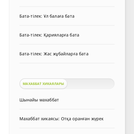
Бата-тілек: Ұл балаға бата
Бата-тілек: Қарияларға бата
Бата-тілек: Жас жұбайларға бата
МАХАББАТ ХИКАЯЛАРЫ
Шынайы махаббат
Махаббат хикаясы: Отқа оранған жүрек