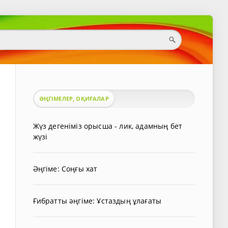
ӘҢГІМЕЛЕР, ОҚИҒАЛАР
Жүз дегеніміз орысша - лик, адамның бет
жүзі
Әңгіме: Соңғы хат
Ғибратты әңгіме: Ұстаздың ұлағаты