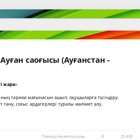
Ауған саоғысы (Ауғанстан -
гі жара
»
сының тарихи мағынасын ашып, оқушыларға түсіндіру.
іп тану, соғыс ардагерлері туралы мәлімет алу.
Тiлекшi Амангоскызы
0
25 430