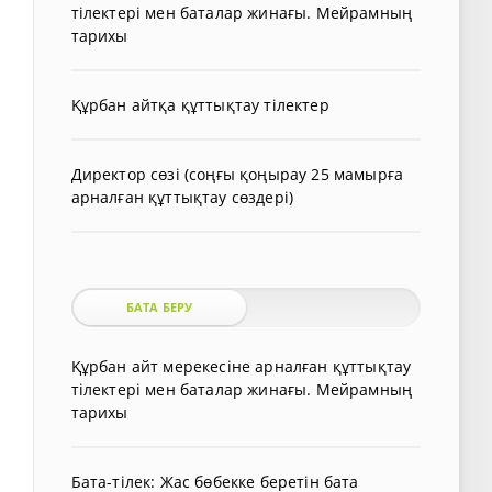
тілектері мен баталар жинағы. Мейрамның
тарихы
Құрбан айтқа құттықтау тілектер
Директор сөзі (соңғы қоңырау 25 мамырға
арналған құттықтау сөздері)
БАТА БЕРУ
Құрбан айт мерекесіне арналған құттықтау
тілектері мен баталар жинағы. Мейрамның
тарихы
Бата-тілек: Жас бөбекке беретін бата