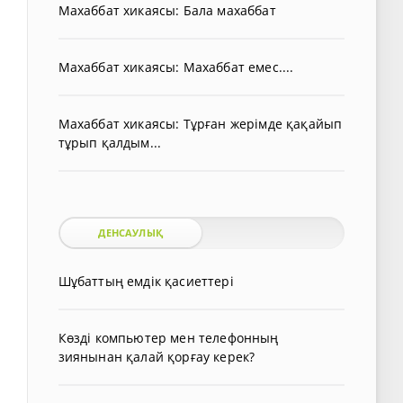
Махаббат хикаясы: Бала махаббат
Махаббат хикаясы: Махаббат емес....
Махаббат хикаясы: Тұрған жерімде қақайып
тұрып қалдым...
ДЕНСАУЛЫҚ
Шұбаттың емдік қасиеттері
Көзді компьютер мен телефонның
зиянынан қалай қорғау керек?