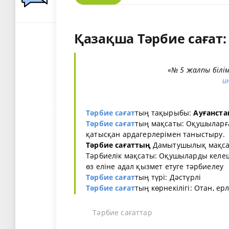
Қазақша Тәрбие сағат:
«№ 5 жалпы білі
и
Тәрбие сағат
тың тақырыбы:
Ауғанста
Тәрбие сағат
тың мақсаты: Оқушыларға
қатысқан ардагерлерімен таныстыру.
Тәрбие сағаттың
Дамытушылық мақсат
Тәрбиелік мақсаты: Оқушыларды келеш
өз еліне адал қызмет етуге тәрбиелеу
Тәрбие сағат
тың түрі: Дәстүрлі
Тәрбие сағат
тың көрнекілігі: Отан, е
Тәрбие сағаттар