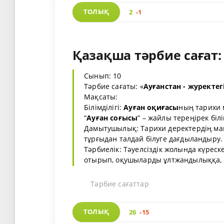
ТОЛЫҚ
2
-1
Қазақша тәрбие сағат: 
Сынып: 10
Тәрбие сағаты: «
Ауғанстан - журектег
Мақсаты:
Білімділігі:
Ауған оқиғасы
ның тарихи 
“
Ауған соғысы
” – жайлы тереңірек біл
Дамытушылық: Тарихи деректердің ма
тұрғыдан талдай білуге дағдыландыру.
Тәрбиелік: Тәуелсіздік жолында күреске
отырып, оқушыларды ұлтжандылыққа, 
Тәрбие сағаттар
ТОЛЫҚ
26
-15