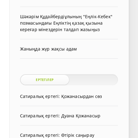
Шәкәрім Құдайбердіұлының "Еңлік-Кебек"
поэмасындағы Еңліктің қазақ қызына
кереғар мінездерін талдап жазыңыз
Жаныңда жүр жақсы адам
ЕРТЕГІЛЕР
Сатиралық ертегі: Қожанасырдан сөз
Сатиралық ертегі: Дуана Қожанасыр
Сатиралық ертегі: Өтірік саңырау