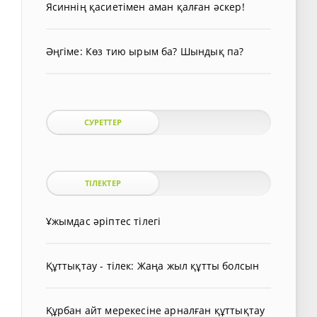
Ясиннің қасиетімен аман қалған әскер!
Әңгіме: Көз тию ырым ба? Шындық па?
СУРЕТТЕР
ТІЛЕКТЕР
Ұжымдас әріптес тілегі
Құттықтау - тілек: Жаңа жыл құтты болсын
Құрбан айт мерекесіне арналған құттықтау