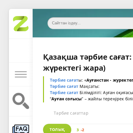
Қазақша тәрбие сағат: 
жүректегі жара)
Тәрбие сағат
ы: «
Ауғанстан - журекте
Тәрбие сағат
Мақсаты:
Тәрбие сағат
Білімділігі: Ауған оқиға
“
Ауған соғысы
” – жайлы тереңірек біл
Тәрбие сағаттар
ТОЛЫҚ
3
-2