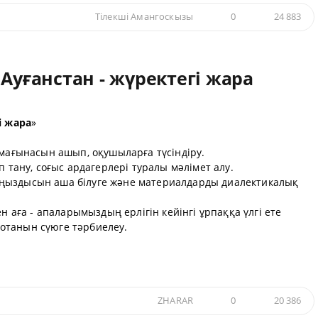
Тiлекшi Амангоскызы
0
24 883
Ауғанстан - жүректегі жара
і жара
»
мағынасын ашып, оқушыларға түсіндіру.
іп тану, соғыс ардагерлері туралы мәлімет алу.
ңыздысын аша білуге және материалдарды диалектикалық
н аға - апаларымыздың ерлігін кейінгі ұрпаққа үлгі ете
отанын сүюге тәрбиелеу.
ZHARAR
0
20 386