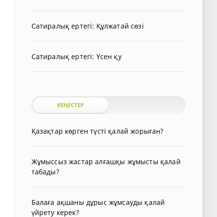
Сатиралық ертегі: Құлжатай сөзі
Сатиралық ертегі: Үсен қу
КЕҢЕСТЕР
Қазақтар көрген түсті қалай жорыған?
Жұмыссыз жастар алғашқы жұмысты қалай
табады?
Балаға ақшаны дұрыс жұмсауды қалай
үйрету керек?