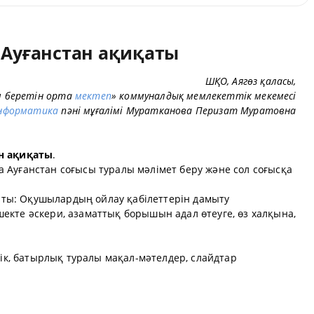
 Ауғанстан ақиқаты
ШҚО, Аягөз қаласы,
м беретін орта
мектеп
» коммуналдық мемлекеттік мекемесі
нформатика
пәні мұғалімі Муратканова Перизат Муратовна
н ақиқаты
.
 Ауғанстан соғысы туралы мәлімет беру және сол соғысқа
ы: Оқушылардың ойлау қабілеттерін дамыту
екте әскери, азаматтық борышын адал өтеуге, өз халқына,
рлік, батырлық туралы мақал-мәтелдер, слайдтар