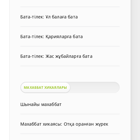
Бата-тілек: Ұл балаға бата
Бата-тілек: Қарияларға бата
Бата-тілек: Жас жұбайларға бата
МАХАББАТ ХИКАЯЛАРЫ
Шынайы махаббат
Махаббат хикаясы: Отқа оранған жүрек