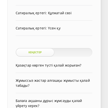
Сатиралық ертегі: Құлжатай сөзі
Сатиралық ертегі: Үсен қу
КЕҢЕСТЕР
Қазақтар көрген түсті қалай жорыған?
Жұмыссыз жастар алғашқы жұмысты қалай
табады?
Балаға ақшаны дұрыс жұмсауды қалай
үйрету керек?