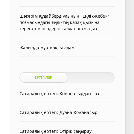
Шәкәрім Құдайбердіұлының "Еңлік-Кебек"
поэмасындағы Еңліктің қазақ қызына
кереғар мінездерін талдап жазыңыз
Жаныңда жүр жақсы адам
ЕРТЕГІЛЕР
Сатиралық ертегі: Қожанасырдан сөз
Сатиралық ертегі: Дуана Қожанасыр
Сатиралық ертегі: Өтірік саңырау