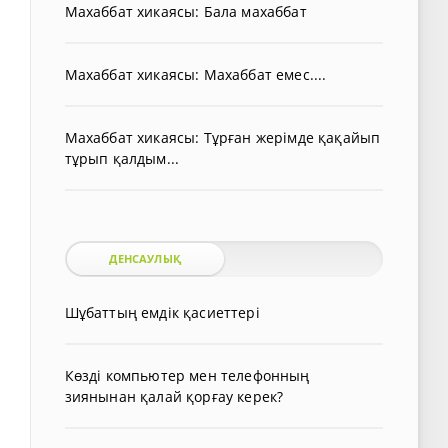
Махаббат хикаясы: Бала махаббат
Махаббат хикаясы: Махаббат емес....
Махаббат хикаясы: Тұрған жерімде қақайып
тұрып қалдым...
ДЕНСАУЛЫҚ
Шұбаттың емдік қасиеттері
Көзді компьютер мен телефонның
зиянынан қалай қорғау керек?