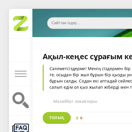
Ақыл-кеңес сұрағым ке
Сәлеметсіздерме! Менің сіздермен бір
те, осыдан бір жыл бұрын бір қызды ун
бұрын салды. Содан екі аптадай сөйлесі
салып едім ол қыз жылап жіберді мен 
Махаббат хикаялары
ТОЛЫҚ
5
0