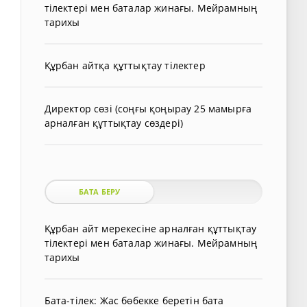
тілектері мен баталар жинағы. Мейрамның
тарихы
Құрбан айтқа құттықтау тілектер
Директор сөзі (соңғы қоңырау 25 мамырға
арналған құттықтау сөздері)
БАТА БЕРУ
Құрбан айт мерекесіне арналған құттықтау
тілектері мен баталар жинағы. Мейрамның
тарихы
Бата-тілек: Жас бөбекке беретін бата