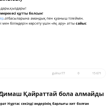
аздары,қыздары!
 мерекесі құтты болсын
!
мір
,отбасыларына амандық пен қуаныш тілеймін.
 мен білімдерін көрсету үшін «Ақ ару» атты
сайыс
gulnur77
0
15 671
 Димаш Қайраттай бола алмайды
рат Нұртас секілді әндерінің барлығы хит болған