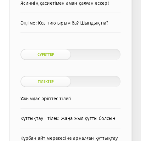
Ясиннің қасиетімен аман қалған әскер!
Әңгіме: Көз тию ырым ба? Шындық па?
СУРЕТТЕР
ТІЛЕКТЕР
Ұжымдас әріптес тілегі
Құттықтау - тілек: Жаңа жыл құтты болсын
Құрбан айт мерекесіне арналған құттықтау