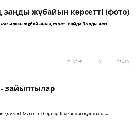
ң заңды жұбайын көрсетті (фото)
н жасырған жұбайының суреті пайда болды деп
ZHARAR
0
35 419
 - зайыптылар
 қоймас! Мен сені бәрібір балконнан құлатып.....