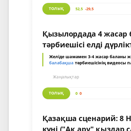
ТОЛЫҚ
52,5
-29,5
Қызылордада 4 жасар 
тәрбиешісі елді дүрлік
Желіде шамамен 3-4 жасар баланы ж
балабақша
тәрбиешісінің видеосы п
Жаңалықтар
ТОЛЫҚ
0
0
Қазақша сценарий: 8 
күні ("Ақ ару" қыздар 