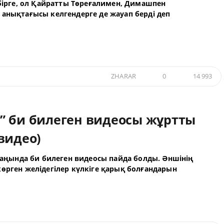
 бірге, ол Қайратты Төреғалимен, Димашпен
анықтағысы келгендерге де жауап берді деп
ZHARAR
0
14 993
” би билеген видеосы жұртты
видео)
лаңында би билеген видеосы пайда болды. Әншінің
өрген желідегілер күлкіге қарық болғандарын