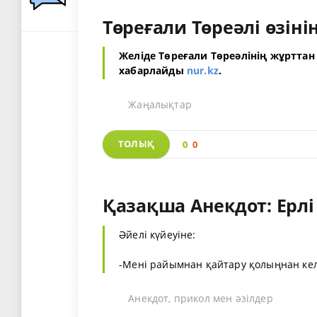
Төреғали Төреәлі өзіні
Желіде Төреғали Төреәлінің жұртта
хабарлайды
nur.kz
.
Жаңалықтар
ТОЛЫҚ
0
0
Қазақша Анекдот: Ерлі
Әйелі күйеуіне:
-Мені райымнан қайтару қолыңнан келе
Анекдот, прикол мен әзілдер