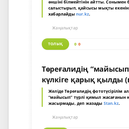
әншіні білмейтінін айтты. Сонымен
салыстырып, қайсысы мықты екенін 
хабарлайды
nur.kz
.
Жаңалықтар
ТОЛЫҚ
0
0
Төреғалидің “майысып
күлкіге қарық қылды (
Желіде Төреғалидің фототүсірілім а
“майысып” түрлі қимыл жасағанын к
жасырмады, деп жазады
Stan.kz
.
Жаңалықтар