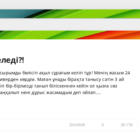
леді?!
 сырымды бөлісіп ақыл сұрағым келіп тұр! Менің жасым 24
иверден көрдім. Маған ұнады бірақта танысу сәтін 3 ай
п бір-бірімізді танып біліскеннен кейін ол қызға сөз
таңқалып нені дұрыс жасамадым деп ойлап....
ZHARAR
0
36 178