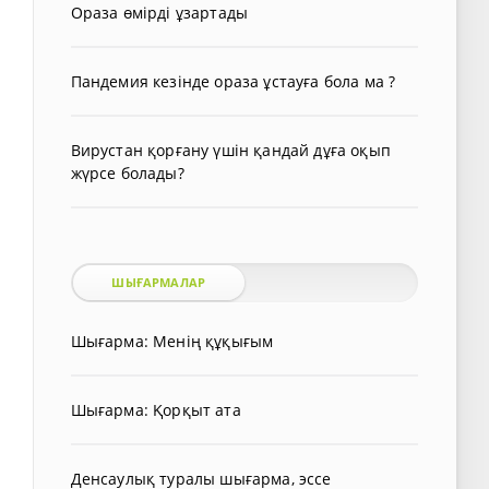
Ораза өмірді ұзартады
Пандемия кезінде ораза ұстауға бола ма ?
Вирустан қорғану үшін қандай дұға оқып
жүрсе болады?
ШЫҒАРМАЛАР
Шығарма: Менің құқығым
Шығарма: Қорқыт ата
Денсаулық туралы шығарма, эссе