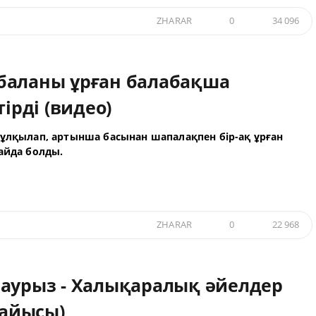
ZHARAR
0
34 096
баланы ұрған балабақша
тірді (видео)
ұлқылап, артынша басынан шапалақпен бір-ақ ұрған
айда болды.
ZHARAR
0
22 968
Наурыз - Халықаралық әйелдер
сайысы)