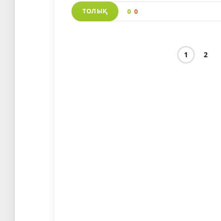
ТОЛЫҚ
0
0
1
2