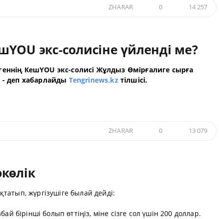
ZHARAR
0
14 257
шYOU экс-солисіне үйленді ме?
еннің КешYOU экс-солисі Жұлдыз Өмірғалиге сырға
 - деп хабарлайды
Tengrinews.kz
тілшісі.
ZHARAR
0
13 079
көлік
қтатып, жүргізушіге былай дейді:
ай бірінші болып өттіңіз, міне сізге сол үшін 200 доллар.