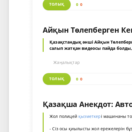
ТОЛЫҚ
0
0
Айқын Төлепберген Ке
Қазақстандық әнші Айқын Төлепберг
салып жатқан видеосы пайда болды,
Жаңалықтар
ТОЛЫҚ
0
0
Қазақша Анекдот: Авто
Жол полицей
қызметкер
і машинаны то
- Сіз осы қиылысты жол ережелерін бұзб