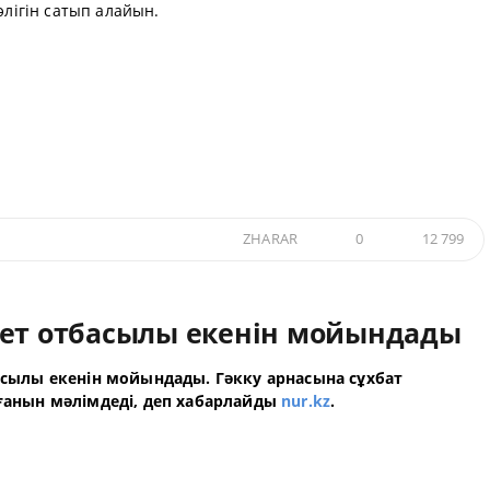
әлігін сатып алайын.
ZHARAR
0
12 799
рет отбасылы екенін мойындады
асылы екенін мойындады. Гәкку арнасына сұхбат
лғанын мәлімдеді, деп хабарлайды
nur.kz
.