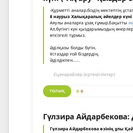
-Құрметті аналар,біздің мектептің ұст
8 наурыз Халықаралық әйелдер күні
Аяулы аналарға ұзақ ғұмыр,бақытты
ө
Ал,бүгінгі күн қыздарымыздың өнерлері
өткізгелі тұрмыз.
Әділқазы болды бүгін,
Ұстаздар ғой біздердің.
Әділдікпен......
Сценарийлер (ертеңгіліктер)
ТОЛЫҚ
0
0
Гүлзира Айдарбекова:
Гүлзира Айдарбекова өзінің ұлы Қай