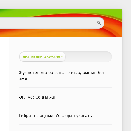
ӘҢГІМЕЛЕР, ОҚИҒАЛАР
Жүз дегеніміз орысша - лик, адамның бет
жүзі
Әңгіме: Соңғы хат
Ғибратты әңгіме: Ұстаздың ұлағаты