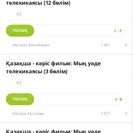
телехикаясы (12 бөлім)
KZ
ТОЛЫҚ
2
-1
Аяулым Жиенбаева
1 981
0
Қазақша - кәріс фильм: Мың уәде
телехикаясы (3 бөлім)
KZ
ТОЛЫҚ
0
0
Айкерм Мутиева
1 977
0
Қазақша - кәріс фильм: Мың уәде