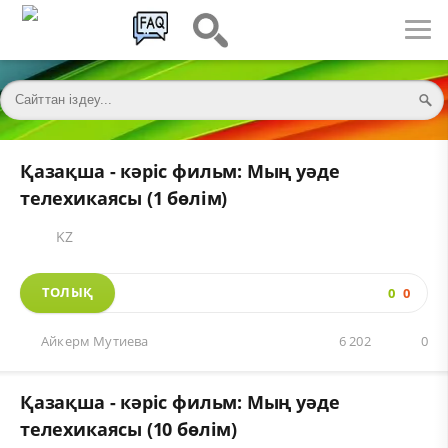
Қазақша - кәріс фильм: Мың уәде
телехикаясы (1 бөлім)
KZ
ТОЛЫҚ
0
0
Айкерм Мутиева
6 202
0
Қазақша - кәріс фильм: Мың уәде
телехикаясы (10 бөлім)