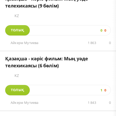
телехикаясы (9 бөлім)
KZ
ТОЛЫҚ
0
0
Айкерм Мутиева
1 863
0
Қазақша - кәріс фильм: Мың уәде
телехикаясы (6 бөлім)
KZ
ТОЛЫҚ
1
0
Айкерм Мутиева
1 843
0