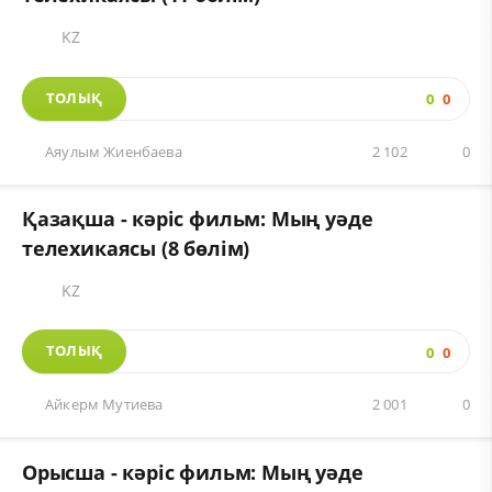
KZ
ТОЛЫҚ
0
0
Аяулым Жиенбаева
2 102
0
Қазақша - кәріс фильм: Мың уәде
телехикаясы (8 бөлім)
KZ
ТОЛЫҚ
0
0
Айкерм Мутиева
2 001
0
Орысша - кәріс фильм: Мың уәде