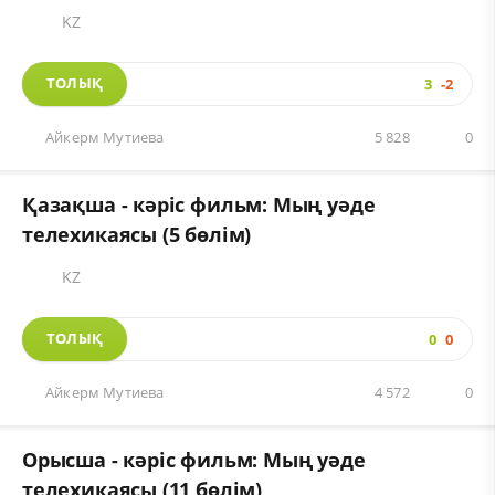
KZ
ТОЛЫҚ
3
-2
Айкерм Мутиева
5 828
0
Қазақша - кәріс фильм: Мың уәде
телехикаясы (5 бөлім)
KZ
ТОЛЫҚ
0
0
Айкерм Мутиева
4 572
0
Орысша - кәріс фильм: Мың уәде
телехикаясы (11 бөлім)