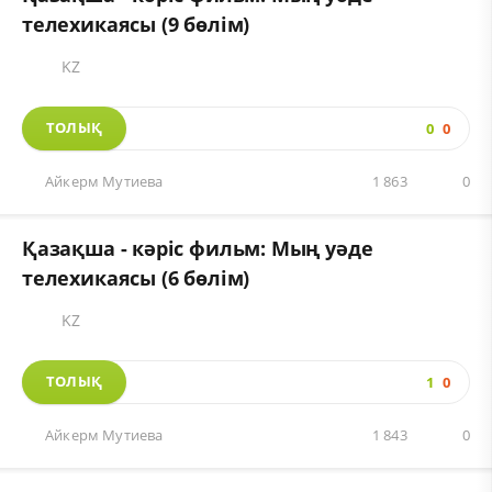
телехикаясы (9 бөлім)
KZ
ТОЛЫҚ
0
0
Айкерм Мутиева
1 863
0
Қазақша - кәріс фильм: Мың уәде
телехикаясы (6 бөлім)
KZ
ТОЛЫҚ
1
0
Айкерм Мутиева
1 843
0