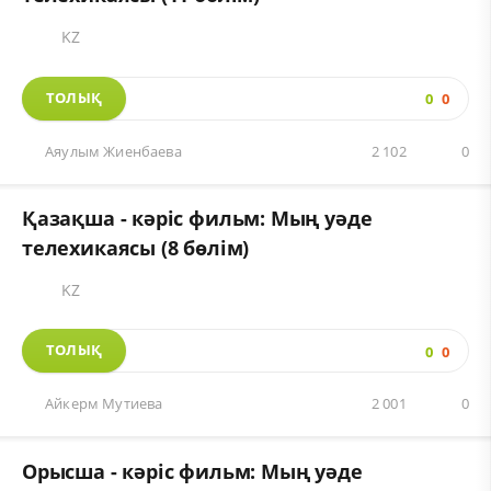
KZ
ТОЛЫҚ
0
0
Аяулым Жиенбаева
2 102
0
Қазақша - кәріс фильм: Мың уәде
телехикаясы (8 бөлім)
KZ
ТОЛЫҚ
0
0
Айкерм Мутиева
2 001
0
Орысша - кәріс фильм: Мың уәде