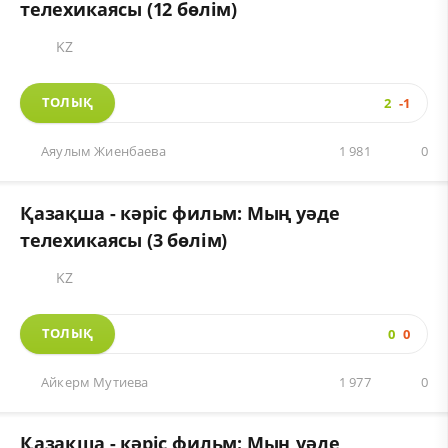
телехикаясы (12 бөлім)
KZ
ТОЛЫҚ
2
-1
Аяулым Жиенбаева
1 981
0
Қазақша - кәріс фильм: Мың уәде
телехикаясы (3 бөлім)
KZ
ТОЛЫҚ
0
0
Айкерм Мутиева
1 977
0
Қазақша - кәріс фильм: Мың уәде