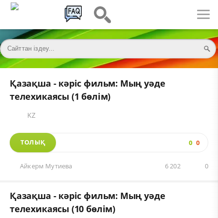
Қазақша - кәріс фильм: Мың уәде
телехикаясы (1 бөлім)
KZ
ТОЛЫҚ
0
0
Айкерм Мутиева
6 202
0
Қазақша - кәріс фильм: Мың уәде
телехикаясы (10 бөлім)