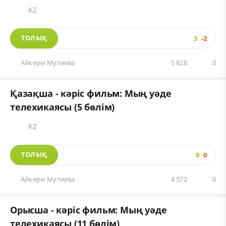
KZ
ТОЛЫҚ
3
-2
Айкерм Мутиева
5 828
0
Қазақша - кәріс фильм: Мың уәде
телехикаясы (5 бөлім)
KZ
ТОЛЫҚ
0
0
Айкерм Мутиева
4 572
0
Орысша - кәріс фильм: Мың уәде
телехикаясы (11 бөлім)