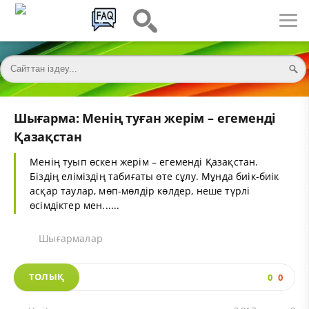
Шығарма: Менің туған жерім – егеменді
Қазақстан
Менің туып өскен жерім – егеменді Қазақстан.
Біздің еліміздің табиғаты өте сұлу. Мұнда биік-биік
асқар таулар, мөп-мөлдір көлдер, неше түрлі
өсімдіктер мен......
Шығармалар
ТОЛЫҚ
0
0