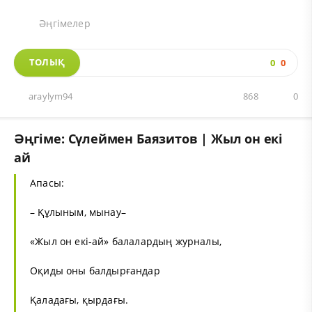
Әңгімелер
ТОЛЫҚ
0
0
araylym94
868
0
Әңгіме: Сүлеймен Баязитов | Жыл он екі
ай
Апасы:
– Құлыным, мынау–
«Жыл он екі-ай» балалардың журналы,
Оқиды оны балдырғандар
Қаладағы, қырдағы.