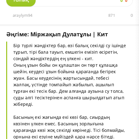
ТОЛЫҚ
0
0
araylym94
871
0
Әңгіме: Міржақып Дулатұлы | Кит
Бір түрлі жәндіктер бар, өзі балық секілді су ішінде
тұрып, тірі бала тауып, емшегін емізіп өсіретін,
сондай жәндіктердің ең үлкені - кит.
Оның ұзын бойы он құлаштан он төрт құлашқа
шейін, кеудесі ұзын бойына қарағанда бегірек
жуан. Басы кеудесінің жартысындай, тебесі
жалпақ, үстінде томпайып жабылып, ашылып
тұрған екі тесік бар. Дем алғанда аузына су толса,
суды әлгі тесіктерінен аспанға шырылдатып атып
жібереді.
Басының екі жағында екі көзі бар, сиырдың
көзінен үлкен емес. Басының зорлығына
қарағанда көзі жоқ секілді көрінеді. Тісі болмайды,
орнына екі езуіне мүйіздей қара нәрсе бітеді.