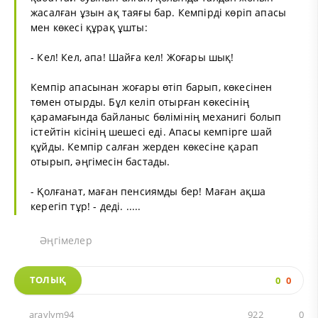
жасалған ұзын ақ таяғы бар. Кемпірді көріп апасы
мен көкесі құрақ ұшты:
- Кел! Кел, апа! Шайға кел! Жоғары шық!
Кемпір апасынан жоғары өтіп барып, көкесінен
төмен отырды. Бұл келіп отырған көкесінің
қарамағында байланыс бөлімінің механигі болып
істейтін кісінің шешесі еді. Апасы кемпірге шай
құйды. Кемпір салған жерден көкесіне қарап
отырып, әңгімесін бастады.
- Қолғанат, маған пенсиямды бер! Маған ақша
керегіп тұр! - деді. .....
Әңгімелер
ТОЛЫҚ
0
0
araylym94
922
0