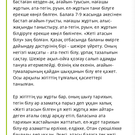
бастаған кезден-ақ, ағайын-туысын, нағашы
жұртын, ата-тегін, руын, ел-жұртын тани білуге
ерекше көңіл бөлген. Балаға 7-9 жасында әкесінен
бастап ағайын-туысты, нағашы жұртын, алыс-
жақынды таныстыру, ата-тегін, руын, ел жұртын
білдіруге ерекше көңіл бөлінген. «Жеті атасын
білу» заң болған. Қазақ отбасында баланы өмірге
дайындау дәстүрінің бірі - шежіре үйрету. Оның
негізгі мақсаты - ата-текті білу, ұрпақ тазалығын
сақтау. Шежіре ақыл–ойға қозғау салып адамды
тануға итермелейді. Өзінің кім екенін, ағайын-
тумаларының қайдан шыққанын білу өте қажет.
Осы арқылы жігіттің тұлғалық қасиеттері
танылған.
Ер жігіттің үш жұрты бар, оның шығу тарихын,
тегін білу әр азаматқа парыз деп ұққан халық
«Жеті атасын білген ұл жеті жұртқа жөн айтар»
деген аталы сөзді арқау етіп, баласына ата
тарихын жастайынан жаттатып, ел-жұрт тарихын
білу-ер азаматты ерлікке, елдікке, Отан сүюшілікке
баулиды деп ұққан. Әкесі, атасы балаға тек жеті