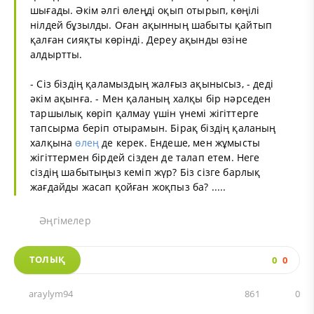
шығады. Әкім әлгі өлеңді оқып отырып, көңілі
нілдей бұзылды. Оған ақынның шабыты қайтып
қалған сияқты көрінді. Дереу ақынды өзіне
алдыртты.
- Сіз біздің қаламыздың жалғыз ақынысыз, - деді
әкім ақынға. - Мен қаланың халқы бір нәрседен
таршылық көріп қалмау үшін үнемі жігіттерге
тапсырма беріп отырамын. Бірақ біздің қаланың
халқына
өлең
де керек. Ендеше, мен жұмысты
жігіттермен бірдей сізден де талап етем. Неге
сіздің шабытыңыз кеміп жүр? Біз сізге барлық
жағдайды жасап қойған жоқпыз ба? .....
Әңгімелер
ТОЛЫҚ
0
0
araylym94
861
0