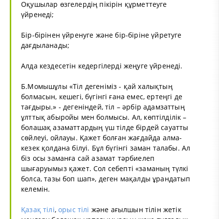
Оқушылар өзгелердің пікірін құрметтеуге
үйренеді;
Бір-бірінен үйренуге және бір-біріне үйретуге
дағдыланады;
Алда кездесетін кедергілерді жеңуге үйренеді.
Б.Момышұлы «Тіл дегеніміз - қай халықтың
болмасын, кешегі, бүгінгі ғана емес, ертеңгі де
тағдыры.» - дегеніндей, тіл – әрбір адамзаттың
ұлттық абыройы мен болмысы. Ал, көптілділік –
болашақ азаматтардың үш тілде бірдей сауатты
сөйлеуі, ойлауы. Қажет болған жағдайда алма-
кезек қолдана білуі. Бұл бүгінгі заман талабы. Ал
біз осы заманға сай азамат тәрбиелеп
шығаруымыз қажет. Сол себепті «заманың түлкі
болса, тазы боп шап», деген мақалды ұрандатып
келемін.
Қазақ тілі
,
орыс тілі
және ағылшын тілін жетік