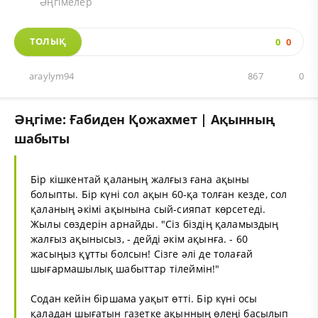
Әңгімелер
ТОЛЫҚ
0
0
araylym94
867
0
Әңгіме: Ғабиден Қожахмет | Ақынның
шабыты
Бір кішкентай қаланың жалғыз ғана ақыны
болыпты. Бір күні сол ақын 60-қа толған кезде, сол
қаланың әкімі ақынына сый-сияпат көрсетеді.
Жылы сөздерін арнайды. "Сіз біздің қаламыздың
жалғыз ақынысыз, - дейді әкім ақынға. - 60
жасыңыз құтты болсын! Сізге әлі де толағай
шығармашылық шабыттар тілеймін!"
Содан кейін біршама уақыт өтті. Бір күні осы
қаладан шығатын газетке ақынның өлеңі басылып