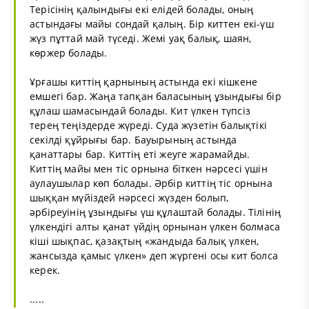
Терісінің қалындығы екі елідей болады, оның
астындағы майы сондай қалың. Бір киттен екі-үш
жүз пұттай май түседі. Жемі уақ балық, шаян,
көржер болады.
Ұрғашы киттің қарнының астында екі кішкене
емшегі бар. Жаңа тапқан баласының ұзындығы бір
құлаш шамасындай болады. Кит үлкен түпсіз
терең теңіздерде жүреді. Суда жүзетін балықтікі
секілді құйрығы бар. Бауырының астында
қанаттары бар. Киттің еті жеуге жарамайды.
Киттің майы мен тіс орнына біткен нәрсесі үшін
аулаушылар көп болады. Әрбір киттің тіс орнына
шыққан мүйіздей нәрсесі жүзден болып,
әрбіреуінің ұзындығы үш құлаштай болады. Тілінің
үлкендігі алты қанат үйдің орнынан үлкен болмаса
кіші шықпас, қазақтың «жандыда балық үлкен,
жансызда қамыс үлкен» деп жүргені осы кит болса
керек.
.....