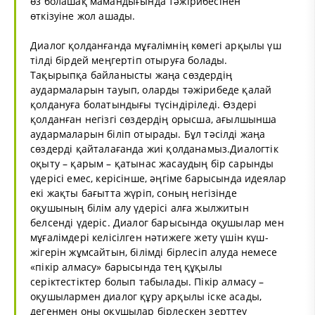
өз болашақ мамандығында тәжірибесінен
өткізуіне жол ашады.
Диалог қолданғанда мұғалімнің көмегі арқылы үш
тілді бірдей меңгертіп отыруға болады.
Тақырыпқа байланысты жаңа сөздердің
аудармаларын тауып, оларды тәжірибеде қалай
қолдануға болатындығы түсіндіріледі. Өздері
қолданған негізгі сөздердің орысша, ағылшынша
аудармаларын біліп отырады. Бұл тәсілді жаңа
сөздерді қайталағанда жиі қолданамыз.Диалогтік
оқыту – қарым – қатынас жасаудың бір сарынды
үдерісі емес, керісінше, әңгіме барысында идеялар
екі жақты бағытта жүріп, соның негізінде
оқушының білім алу үдерісі алға жылжитын
белсенді үдеріс. Диалог барысында оқушылар мен
мұғалімдері келісілген нәтижеге жету үшін күш-
жігерін жұмсайтын, білімді бірлесіп алуда немесе
«пікір алмасу» барысында тең құқылы
серіктестіктер болып табылады. Пікір алмасу –
оқушылармен диалог құру арқылы іске асады,
дегенмен оны оқушылар бірлескен зерттеу