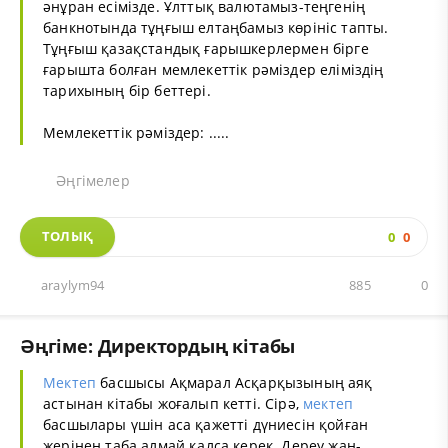
әнұран есімізде. Ұлттық валютамыз-теңгенің
банкнотында тұңғыш елтаңбамыз көрініс тапты.
Тұңғыш қазақстандық ғарышкерлермен бірге
ғарышта болған мемлекеттік рәміздер еліміздің
тарихының бір беттері.
Мемлекеттік рәміздер: .....
Әңгімелер
ТОЛЫҚ
0
0
araylym94
885
0
Әңгіме: Директордың кітабы
Мектеп
басшысы Ақмарал Асқарқызының аяқ
астынан кітабы жоғалып кетті. Сірә,
мектеп
басшылары үшін аса қажетті дүниесін қойған
жерінен таба алмай қалса керек. Дереу жан-