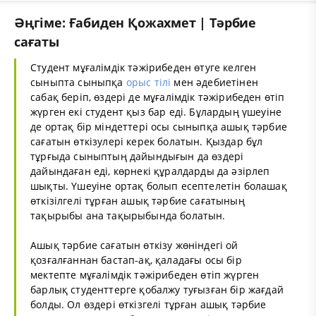
Әңгіме: Ғабиден Қожахмет | Тәрбие
сағаты
Студент мұғалімдік тәжірибеден өтуге келген
сыныпта сыныпқа
орыс тілі
мен әдебиетінен
сабақ беріп, өздері де мұғалімдік тәжірибеден өтіп
жүрген екі студент қыз бар еді. Бұлардың үшеуіне
де ортақ бір міндеттері осы сыныпқа ашық тәрбие
сағатын өткізулері керек болатын. Қыздар бұл
тұрғыда сыныптың дайындығын да өздері
дайындаған еді, көрнекі құралдарды да әзірлеп
шықты. Үшеуіне ортақ болып есептелетін болашақ
өткізілгелі тұрған ашық тәрбие сағатының
тақырыбы ана тақырыбында болатын.
Ашық тәрбие сағатын өткізу жөніндегі ой
қозғалғаннан бастап-ақ, қаладағы осы бір
мектепте мұғалімдік тәжірибеден өтіп жүрген
барлық студенттерге қобалжу туғызған бір жағдай
болды. Ол өздері өткізгелі тұрған ашық тәрбие