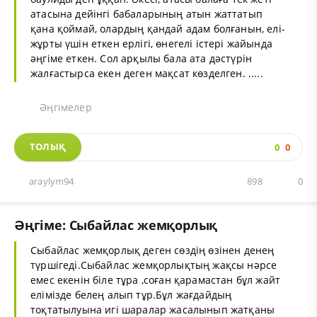
атасына дейінгі бабаларының атын жаттатып
қана қоймай, олардың қандай адам болғанын, елі-
жұрты үшін еткен ерлігі, өнегелі істері жайында
әңгіме еткен. Сол арқылы бала ата дәстүрін
жалғастырса екен деген мақсат көзделген. .....
Әңгімелер
ТОЛЫҚ
0
0
araylym94
898
0
Әңгіме: Сыбайлас жемқорлық
Сыбайлас жемқорлық деген сөздің өзінен денең
түршігеді.Сыбайлас жемқорлықтың жақсы нәрсе
емес екенін біле тұра ,соған қарамастан бұл жайт
елімізде белең алып тұр.Бұл жағдайдың
тоқтатылуына игі шаралар жасалынып жатқаны