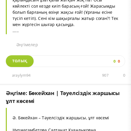
көйлекті сол кезде киіп барасың ғой! Жарасымды
болып барғаның өзіңе жақсы ғой! (Ұрғаны есіне
түсіп кетіп). Сені кім шақырғалы жатыр соған?! Тек
мен жүргесін шығар қасыңда.
.....
Әңгімелер
ТОЛЫҚ
0
0
araylym94
907
0
Әңгіме: Бөкейхан | Тәуелсіздік жаршысы
ұлт көсемі
Ә. Бөкейхан – Тәуелсіздік жаршысы, ұлт көсемі
Нурмагамбетова Салтанат Куандыковна