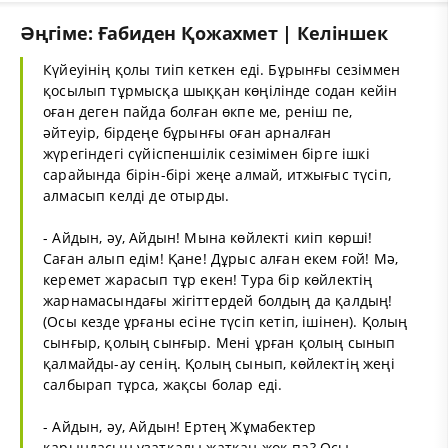
Әңгіме: Ғабиден Қожахмет | Келіншек
Күйеуінің қолы тиіп кеткен еді. Бұрынғы сезіммен
қосылып тұрмысқа шыққан көңілінде содан кейін
оған деген пайда болған өкпе ме, реніш пе,
әйтеуір, бірдеңе бұрынғы оған арналған
жүрегіндегі сүйіспеншілік сезімімен бірге ішкі
сарайында бірін-бірі жеңе алмай, итжығыс түсіп,
алмасып келді де отырды.
- Айдын, әу, Айдын! Мына көйлекті киіп көрші!
Саған алып едім! Қане! Дұрыс алған екем ғой! Мә,
керемет жарасып тұр екен! Тура бір көйлектің
жарнамасындағы жігіттердей болдың да қалдың!
(Осы кезде ұрғаны есіне түсіп кетіп, ішінен). Қолың
сынғыр, қолың сынғыр. Мені ұрған қолың сынып
қалмайды-ау сенің. Қолың сынып, көйлектің жеңі
салбырап тұрса, жақсы болар еді.
- Айдын, әу, Айдын! Ертең Жұмабектер
қарындасын ұзатқалы жатқан жоқ па? Осы