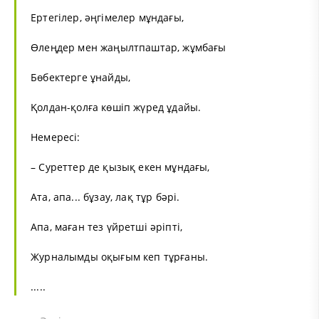
Ертегілер, әңгімелер мұндағы,
Өлеңдер мен жаңылтпаштар, жұмбағы
Бөбектерге ұнайды,
Қолдан-қолға көшіп жүред ұдайы.
Немересі:
– Суреттер де қызық екен мұндағы,
Ата, апа... бұзау, лақ тұр бәрі.
Апа, маған тез үйретші әріпті,
Журналымды оқығым кеп тұрғаны.
.....