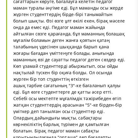
сағаттарын көруге, бағалауға келетін педагог
маман туралы әңгіме еді. Бұл маманды осы жерде
жүрген студенттердің бірде-бірі танымайтын
болып шықты. Өзі өзге ұлт өкілі екен, бірақ мәселе
онда да емес еді. Педагог маман жайында
айтылған сөзге қарағанда, бұл маманның болашақ
мұғалім боламын деген жанға қоятын қатаң
талабының үдесінен шыққанда барып қана
жоғары бағадан үміттенуге болады, анығында
маманның өзі де сауатты педагог деген сөздер еді.
Көп ұзамай студенттерді абыржытып, осы ойды
нақтылай түскен бір оқиға болды. Ол осында
жүрген бір топ студенттің өткізген
ашық тәрбие сағатының "3"-ке бағаланып қалуы
еді. Бұл өзге студенттерге де қатты әсер етті.
Себебі осы мектепте мұғалімдік тәжірибеден өтіп
жатқан студенттердің арасынан "5"-ке бірден-бір
үміткер деп танылған осы студенттер еді.
Олардың дайындығы мықты, сабақтары
көрнекіліктің барлық түрімен де қамтылған
болатын. Бірақ педагог маман сабақты
қорытындылағанда "орташа" деп бағалапты.