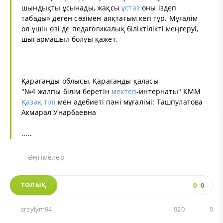
шындықты ұсынады, жақсы
ұстаз
оны іздеп
табады» деген сөзімен аяқтағым кеп тұр. Мұғалім
ол үшін өзі де педагогикалық біліктілікті меңгеруі,
шығармашыл болуы қажет.
Қарағанды облысы, Қарағанды қаласы
"№4 жалпы білім беретін
мектеп
-интернаты" КММ
Қазақ тілі
мен әдебиеті пәні мұғалімі: Ташпулатова
Акмарал Унарбаевна
.....
Әңгімелер
ТОЛЫҚ
0
0
araylym94
920
0