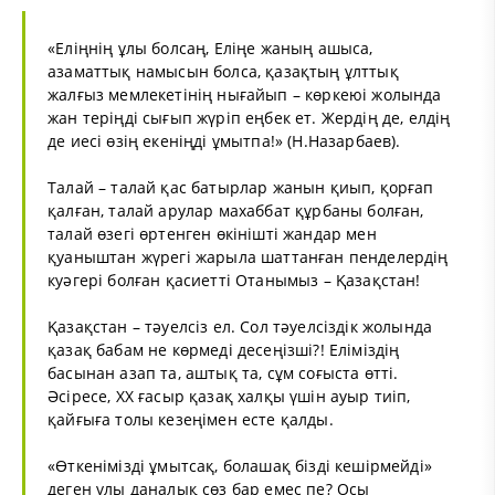
«Еліңнің ұлы болсаң, Еліңе жаның ашыса,
азаматтық намысын болса, қазақтың ұлттық
жалғыз мемлекетінің нығайып – көркеюі жолында
жан теріңді сығып жүріп еңбек ет. Жердің де, елдің
де иесі өзің екеніңді ұмытпа!» (Н.Назарбаев).
Талай – талай қас батырлар жанын қиып, қорғап
қалған, талай арулар махаббат құрбаны болған,
талай өзегі өртенген өкінішті жандар мен
қуаныштан жүрегі жарыла шаттанған пенделердің
куәгері болған қасиетті Отанымыз – Қазақстан!
Қазақстан – тәуелсіз ел. Сол тәуелсіздік жолында
қазақ бабам не көрмеді десеңізші?! Еліміздің
басынан азап та, аштық та, сұм соғыста өтті.
Әсіресе, ХХ ғасыр қазақ халқы үшін ауыр тиіп,
қайғыға толы кезеңімен есте қалды.
«Өткенімізді ұмытсақ, болашақ бізді кешірмейді»
деген ұлы даналық сөз бар емес пе? Осы