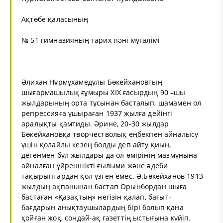
Ақтөбе қаласының
№ 51 гимназияның тарих пәні мұғалімі
Әлихан Нұрмұхамедұлы Бөкейхановтың
шығармашылық ғұмыры XIX ғасырдың 90 –шы
жылдарының орта тұсынан басталып, шамамен ол
репрессияға ұшыраған 1937 жылға дейінгі
аралықты қамтиды. Әрине, 20-30 жылдар
Бөкейхановқа творчестволық еңбекпен айналысу
үшін қолайлы кезең болды деп айту қиын,
дегенмен бұл жылдары да ол өмірінің мазмұнына
айналған үйреншікті ғылыми және әдеби
тақырыптардан қол үзген емес. Ә.Бөкейханов 1913
жылдың ақпанынан бастап Орынбордан шыға
бастаған «Қазақтың» негізін қалап, бағыт-
бағдарын анықтаушылардың бірі болып қана
қойған жоқ, сондай-ақ газеттің ыстығына күйіп,