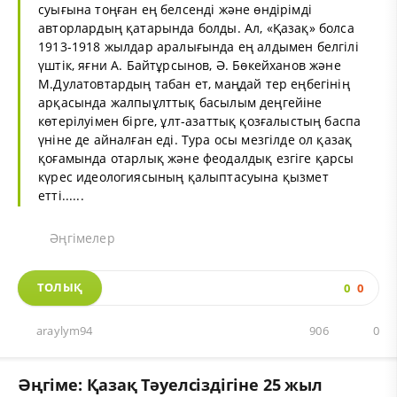
суығына тоңған ең белсенді және өндірімді
авторлардың қатарында болды. Ал, «Қазақ» болса
1913-1918 жылдар аралығында ең алдымен белгілі
үштік, яғни А. Байтұрсынов, Ә. Бөкейханов және
М.Дулатовтардың табан ет, маңдай тер еңбегінің
арқасында жалпыұлттық басылым деңгейіне
көтерілуімен бірге, ұлт-азаттық қозғалыстың баспа
үніне де айналған еді. Тура осы мезгілде ол қазақ
қоғамында отарлық және феодалдық езгіге қарсы
күрес идеологиясының қалыптасуына қызмет
етті......
Әңгімелер
ТОЛЫҚ
0
0
araylym94
906
0
Әңгіме: Қазақ Тәуелсіздігіне 25 жыл