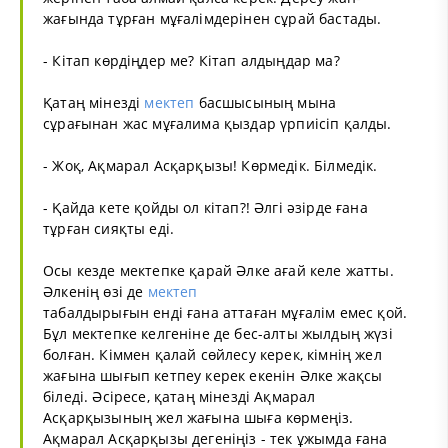
жағында тұрған мұғалімдерінен сұрай бастады.
- Кітап көрдіңдер ме? Кітап алдыңдар ма?
Қатаң мінезді
мектеп
басшысының мына
сұрағынан жас мұғалима қыздар үрпиісіп қалды.
- Жоқ, Ақмарал Асқарқызы! Көрмедік. Білмедік.
- Қайда кете қойды ол кітап?! Әлгі әзірде ғана
тұрған сияқты еді.
Осы кезде мектепке қарай Әлке ағай келе жатты.
Әлкенің өзі де
мектеп
табалдырығын енді ғана аттаған мұғалім емес қой.
Бұл мектепке келгеніне де бес-алты жылдың жүзі
болған. Кіммен қалай сөйлесу керек, кімнің жел
жағына шығып кетпеу керек екенін Әлке жақсы
біледі. Әсіресе, қатаң мінезді Ақмарал
Асқарқызының жел жағына шыға көрмеңіз.
Ақмарал Асқарқызы дегеніңіз - тек ұжымда ғана