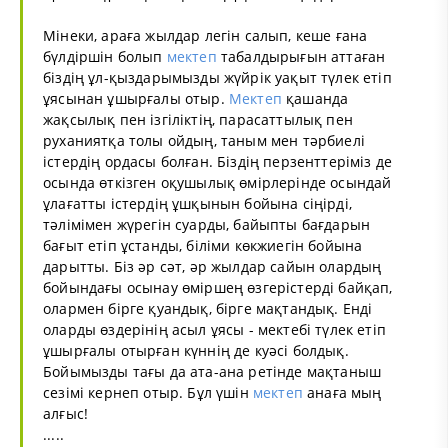
Мінеки, араға жылдар легін салып, кеше ғана
бүлдіршін болып
мектеп
табалдырығын аттаған
біздің ұл-қыздарымызды жүйрік уақыт түлек етіп
ұясынан ұшырғалы отыр.
Мектеп
қашанда
жақсылық пен ізгіліктің, парасаттылық пен
руханиятқа толы ойдың, таным мен тәрбиелі
істердің ордасы болған. Біздің перзенттеріміз де
осында өткізген оқушылық өмірлерінде осындай
ұлағатты істердің ұшқынын бойына сіңірді,
тәлімімен жүрегін суарды, байыпты бағдарын
бағыт етіп ұстанды, біліми көкжиегін бойына
дарытты. Біз әр сәт, әр жылдар сайын олардың
бойындағы осынау өміршең өзгерістерді байқап,
олармен бірге қуандық, бірге мақтандық. Енді
оларды өздерінің асыл ұясы - мектебі түлек етіп
ұшырғалы отырған күннің де куәсі болдық.
Бойымызды тағы да ата-ана ретінде мақтаныш
сезімі кернеп отыр. Бұл үшін
мектеп
анаға мың
алғыс!
.....