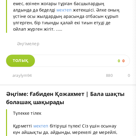
емес, өзінен жоғары тұрған басшылардың
алдында да беделді
мектеп
жетекшісі. Әлке оның
үстіне осы жылдардың арасында отбасын құрып
үлгерген, бір тиынды қалай екі тиын етуді де
ойлап жүрген жігіт. .....
Әңгімелер
ТОЛЫҚ
0
0
araylym94
880
0
Әңгіме: Ғабиден Қожахмет | Бала шақты
болашақ шақырады
Түлекке тілек
Құрметті
мектеп
бітіруші түлек! Сіз үшін осынау
күн айшықты да, айдынды, мерекелі де мерейлі,