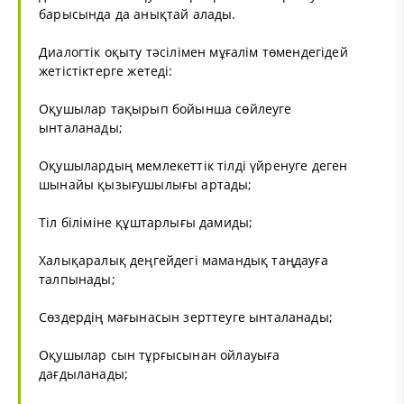
барысында да анықтай алады.
Диалогтік оқыту тәсілімен мұғалім төмендегідей
жетістіктерге жетеді:
Оқушылар тақырып бойынша сөйлеуге
ынталанады;
Оқушылардың мемлекеттік тілді үйренуге деген
шынайы қызығушылығы артады;
Тіл біліміне құштарлығы дамиды;
Халықаралық деңгейдегі мамандық таңдауға
талпынады;
Сөздердің мағынасын зерттеуге ынталанады;
Оқушылар сын тұрғысынан ойлауыға
дағдыланады;