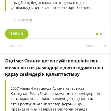
анық,бірақ бұдан шығаратын қорытынды
қаншалықты көңіл көншітер екендігі белгісіз...​​ ....
Әңгімелер
ТОЛЫҚ
0
0
ZHARAR
894
0
Әңгіме: Отанға деген сүйіспеншілік пен
мемлекеттік рәміздерге деген құрметпен
қарау сезімдерін қалыптастыру
2007 жылы 4 маусымда Астана қаласында
Қазақстан Республикасы мемлекеттік рәміздерінің
15 жылдығына арналған «Менің Қазақстаным»
атты республикалық жастар форумында
Президент Н.Ә.Назарбаев сөйлеген сөзінде: