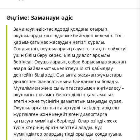
Әңгіме: Заманауи әдіс
Заманауи әдіс-тәсілдерді қолдана отырып,
оқушыларды көптілділікке бейімдеп келемін. Тіл –
қарым-қатынас жасаудың негізгі құралы.
Сондықтан, оқушылардың сауатты, нақты сөйлесуі
үшін білім беру керек. Білім диалог арқылы
беріледі. Оқушылардың сабақ барысында жасаған
өзара байланысты, келіспеушілікті қабылдау
деңгейін білдіреді. Сыныпта жасаған жұмыстары
диалогпен жанасатынына байланысты болады.
Мұғаліммен және сыныптастарымен әңгімелесу –
оқушының қызмет белсенділігін қамтамасыз
ететін және түсінігін дамытатын маңызды құрал.
Оқушыларға сыныпта әртүрлі тәсілдер арқылы
жүргізілген және кеңейтілген диалогтарға
қатысуға мүмкіндік беріледі. Олар өзіндік жеке
түсініктерінің өрісін зерттей алады. Бұл
мүмкіндіктер олардың тілді орынды қолдануына,