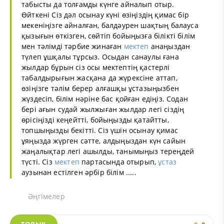
табысты да толғамды күнге айналып отыр.
Өйткені Сіз дәл осынау күні өзіңіздің қимас бір
мекеніңізге айналған, балдәурен шақтың балауса
қызығын өткізген, сөйтіп бойыңызға білікті білім
мен тәлімді тәрбие жинаған
мектеп
анаңыздан
түлеп ұшқалы тұрсыз. Осыдан санаулы ғана
жылдар бұрын сіз осы мектептің қастерлі
табалдырығын жасқана да жүрексіне аттап,
өзіңізге тәлім берер алғашқы ұстазыңызбен
жүздесіп, білім нәріне бас қойған едіңіз. Содан
бері ағын судай жылжыған жылдар легі сіздің
өрісіңізді кеңейтті, бойыңызды қатайтты,
топшыңызды бекітті. Сіз үшін осынау қимас
ұяңызда жүрген сәтте, алдыңыздан күн сайын
жаңалықтар легі ашылды, танымыңыз тереңдей
түсті. Сіз
мектеп
партасында отырып,
ұстаз
аузынан естілген әрбір білім .....
Әңгімелер