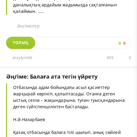
даналықтың әрдайым жадымызда сақталғанын
қалаймын. .....
Әңгімелер
ТОЛЫҚ
0
0
araylym94
899
0
Әңгіме: Балаға ата тегін үйрету
Отбасында адам бойындағы асыл қасиеттер
жарқырай көрініп, қалыптасады. Отанға деген
ыстық сезім – жақындарына, туған-туысқандарына
деген сүйіспеншіліктен басталады.
Н.Ә.Назарбаев
Қазақ отбасында балаға тілі шығып, анық сөйлей