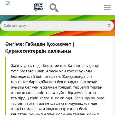
Әңгіме: Ғабиден Қожахмет |
Қаракесектердің қалжыңы
Жазғы уақыт еді. Кешкі мезгіл. Қараңғылық енді
түсе бастаған шақ. Апасы мен көкесі ауызғы
бөлмеде шай ішіп отырған. Жандарында әлі
мектепке бара қоймаған бұл отырды. Бір кезде
ауызғы бөлменің желмен толқып, тербеліп тұрған
жапқышын серпіп тастап үйге бір жұмаланған
кемпірдің кіріп келгені. Кемпірдің басында өңіріне
түсіріп тартып алған шашақты жаулық, үстінде
жеңсіз камзол, камзолдың сыртынан белін
қабаттай буынып алған, қолында талдан жонып