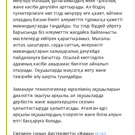
меңгеру болашақ ұрпағымыздың жеке тұлғалық
және кәсіби деңгейін арттырады. Ал біздің
түлектерімізге көп тілді меңгеру өте қажет, өйткені
олардың басым бөлігі әлеуметтік тұрмысқа қажетті
мамандықтарды таңдайды. Үш тілді бірдей үйрету
барысында біз әлеуметтік жағдайға байланысты
мәселелерді көбірек қарастырамыз. Мысалы:
аспаз, шаштараз, сауда-саттық, өнеркәсіп
мамандықтарын халықаралық деңгейде
пайдалануға бағыттау. Осылай көптілділік
адамның кәсіби ажырамас бөлігіне айналып
отырады. Оқушыларда мақсатқа жету және
тәжірибе алу шарты туындайды.
Заманауи технологиялар мұғалімнің оқушыларын
диалогтік оқытуы арқылы, ал оқушыларда
дербестік және жауапкершілік сезімін
қалыптастыруда қалыптасады. Аталған әдіс
арқылы оқушылардың іскерлігін және білім алуын
епті басқаруға болады.
Сөзімнің соңын Дистервегтің «Жаман
ұстаз