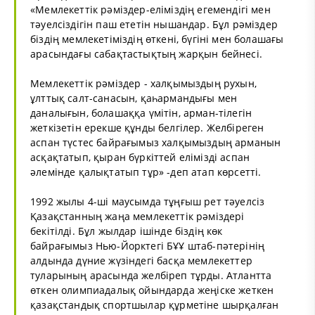
«Мемлекеттік рәміздер-еліміздің егемендігі мен
тәуелсіздігін паш ететін нышандар. Бұл рәміздер
біздің мемлекетіміздің өткені, бүгіні мен болашағы
арасындағы сабақтастықтың жарқын бейнесі.
Мемлекеттік рәміздер - халқымыздың рухын,
ұлттық салт-санасын, қаһармандығы мен
даналығын, болашаққа үмітін, арман-тілегін
жеткізетін ерекше құнды белгілер. Желбіреген
аспан түстес байрағымыз халқымыздың арманын
асқақтатып, қыран бүркіттей елімізді аспан
әлемінде қалықтатып тұр» -деп атап көрсетті.
1992 жылы 4-ші маусымда тұңғыш рет тәуелсіз
Қазақстанның жаңа мемлекеттік рәміздері
бекітілді. Бұл жылдар ішінде біздің көк
байрағымыз Нью-Йорктегі БҰҰ штаб-пәтерінің
алдында дүние жүзіндегі басқа мемлекеттер
туларының арасында желбіреп тұрды. Атлантта
өткен олимпиадалық ойындарда жеңіске жеткен
қазақстандық спортшылар құрметіне шырқалған