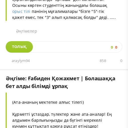
Осыны көрген студенттің жанындағы болашақ
орыс тілі
пәнінің мұғалималары "бізге "5"-тік
қажет емес, тек "3" алып қалмасақ болды" деді. .....
Әңгімелер
ТОЛЫҚ
0
0
araylym94
858
0
Әңгіме: Ғабиден Қожахмет | Болашаққа
бет алды білімді ұрпақ
(Ата-ананың мектепке алғыс тілегі)
Құрметті ұстаздар, түлектер және ата-аналар! Ең
алдымен барлығыңызды да бүгінгі мерекелі
күнмен құттықтап қоюға рұқсат етіңіздер!