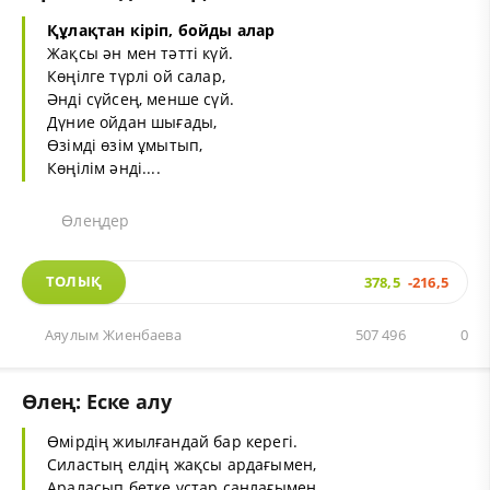
Құлақтан кіріп, бойды алар
Жақсы ән мен тәтті күй.
Көңілге түрлі ой салар,
Әнді сүйсең, менше сүй.
Дүние ойдан шығады,
Өзімді өзім ұмытып,
Көңілім әнді....
Өлеңдер
ТОЛЫҚ
378,5
-216,5
Аяулым Жиенбаева
507 496
0
Өлең: Еске алу
Өмірдің жиылғандай бар керегі.
Силастың елдің жақсы ардағымен,
Араласып бетке ұстар саңлағымен.