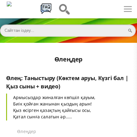
Өлеңдер
Өлең: Таныстыру (Көктем аруы, Күзгі бал |
Қыз сыны + видео)
Армысыздар жиналған көпшіл қауым,
Биік қойған жанынан қыздың арын!
Қыз өсірген қазақтың қайғысы осы,
Қатал сынға салатын әр.....
Өлеңдер