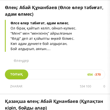
Өлең: Абай Құнанбаев (Өлсе өлер табиғат,
адам өлмес)
Өлсе өлер табиғат, адам өлмес
,
Ол бірақ қайтып келіп, ойнап-күлмес.
“Мені” мен “менікінің” айрылғанын
“Өлді” деп ат қойыпты өңкей білмес.
Көп адам дүниеге бой алдырған,
Бой алдырып, аяғын....
Өлеңдер
ТОЛЫҚ
654
-370
ZHARAR
534 100
0
Қазақша өлең: Абай Құнанбаев (Құлақтан
кіріп, бойды алар)