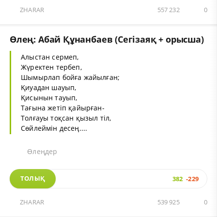
ZHARAR
557 232
0
Өлең: Абай Құнанбаев (Сегізаяқ + орысша)
Алыстан сермеп,
Жүректен тербеп,
Шымырлап бойға жайылған;
Қиуадан шауып,
Қисынын тауып,
Тағына жетіп қайырған-
Толғауы тоқсан қызыл тіл,
Сөйлеймін десең....
Өлеңдер
ТОЛЫҚ
382
-229
ZHARAR
539 925
0