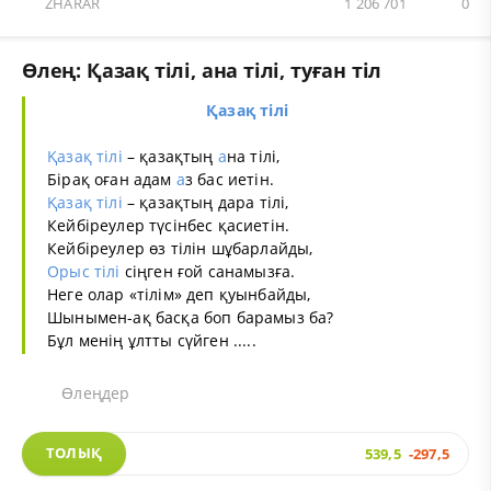
ZHARAR
1 206 701
0
Өлең: Қазақ тілі, ана тілі, туған тіл
Қазақ тілі
Қазақ тілі
– қазақтың
а
на тілі,
Бірақ оған адам
а
з бас иетін.
Қазақ тілі
– қазақтың дара тілі,
Кейбіреулер түсінбес қасиетін.
Кейбіреулер өз тілін шұбарлайды,
Орыс тілі
сіңген ғой санамызға.
Неге олар «тілім» деп қуынбайды,
Шынымен-ақ басқа боп барамыз ба?
Бұл менің ұлтты сүйген .....
Өлеңдер
ТОЛЫҚ
539,5
-297,5