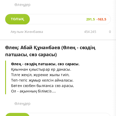
Өлеңдер
ТОЛЫҚ
291,5
-163,5
Аяулым Жиенбаева
454 245
0
Өлең: Абай Құнанбаев (Өлең - сөздің
патшасы, сөз сарасы)
Өлең - сөздің патшасы, сөз сарасы
,
Қиыннан қиыстырар ер данасы.
Тілге жеңіл, жүрекке жылы тиіп,
Теп-тегіс жұмыр келсін айналасы.
Бөтен сөзбен былғанса сөз арасы,
Ол - ақынның білімсіз....
Өлеңдер