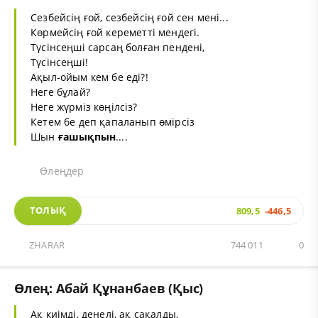
Сезбейсің ғой, сезбейсің ғой сен мені...
Көрмейсің ғой кереметті мендегі.
Түсінсеңші сарсаң болған пендені,
Түсінсеңші!
Ақыл-ойым кем бе еді?!
Hегe бұлай?
Heгe жүрміз көңілсіз?
Кетем бе деп қапаланып өмірсіз
Шын
ғашықпын
....
Өлеңдер
ТОЛЫҚ
809,5
-446,5
ZHARAR
744 011
0
Өлең: Абай Құнанбаев (Қыс)
Ақ киімді, денелі, ақ сақалды,