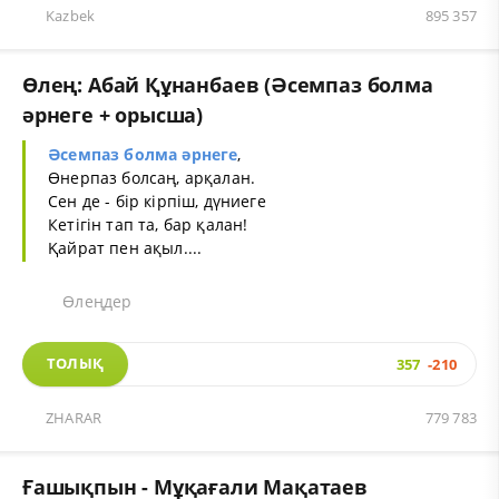
Kazbek
895 357
Өлең: Абай Құнанбаев (Әсемпаз болма
әрнеге + орысша)
Әсемпаз болма әрнеге
,
Өнерпаз болсаң, арқалан.
Сен де - бір кірпіш, дүниеге
Кетігін тап та, бар қалан!
Қайрат пен ақыл....
Өлеңдер
ТОЛЫҚ
357
-210
ZHARAR
779 783
Ғашықпын - Мұқағали Мақатаев