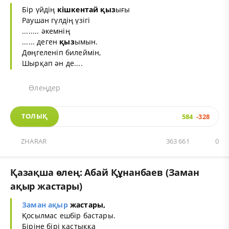
Бір үйдің
кішкентай қыз
ығы
Раушан гүлдің үзігі
........ әкемнің
...... деген
қыз
ымын.
Дөңгеленіп билеймін,
Шырқап ән де....
Өлеңдер
ТОЛЫҚ
584
-328
ZHARAR
363 661
0
Қазақша өлең: Абай Құнанбаев (Заман
ақыр жастары)
Заман
ақыр
жастары,
Қосылмас ешбір бастары.
Біріне бірі қастыққа