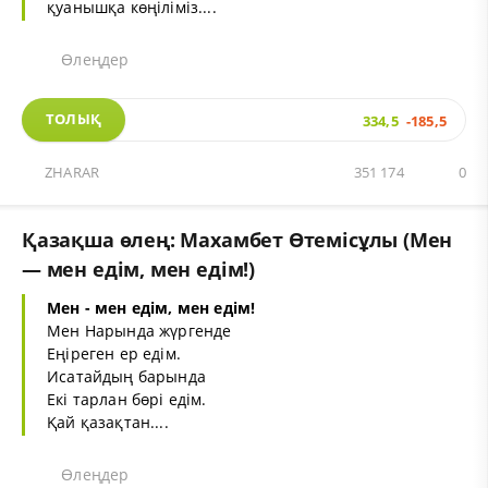
қуанышқа көңіліміз....
Өлеңдер
ТОЛЫҚ
334,5
-185,5
ZHARAR
351 174
0
Қазақша өлең: Махамбет Өтемісұлы (Мен
— мен едім, мен едім!)
Мен - мен едім, мен едім!
Мен Нарында жүргенде
Еңіреген ер едім.
Исатайдың барында
Екі тарлан бөрі едім.
Қай қазақтан....
Өлеңдер