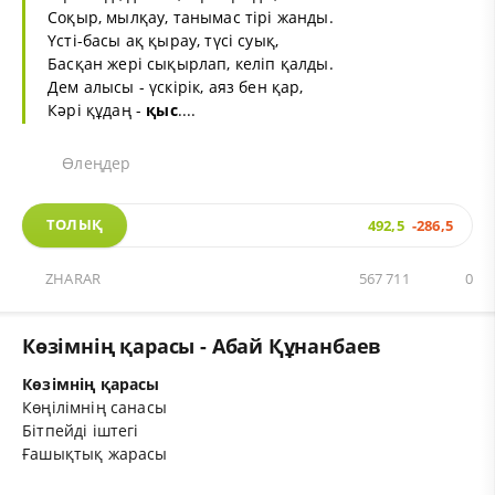
Соқыр, мылқау, танымас тірі жанды.
Үсті-басы ақ қырау, түсі суық,
Басқан жері сықырлап, келіп қалды.
Дем алысы - үскірік, аяз бен қар,
Кәрі құдаң -
қыс
....
Өлеңдер
ТОЛЫҚ
492,5
-286,5
ZHARAR
567 711
0
Көзімнің қарасы - Абай Құнанбаев
Көзімнің қарасы
Көңілімнің санасы
Бітпейді іштегі
Ғашықтық жарасы