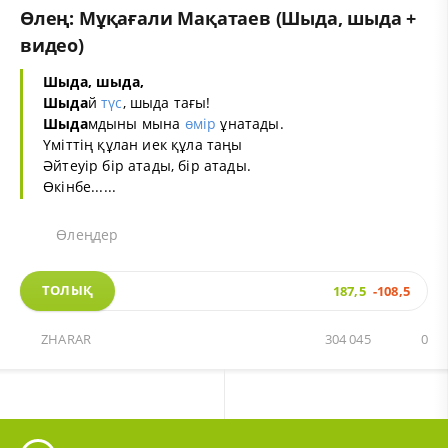
Өлең: Мұқағали Мақатаев (Шыда, шыда +
видео)
Шыда, шыда,
Шыда
й
түс
, шыда тағы!
Шыда
мдыны мына
өмір
ұнатады.
Үміттің құлан иек құла таңы
Әйтеуір бір атады, бір атады.
Өкінбе......
Өлеңдер
ТОЛЫҚ
187,5
-108,5
ZHARAR
304 045
0