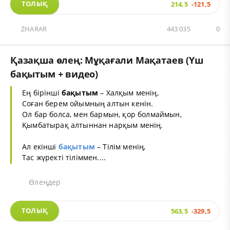
ТОЛЫҚ
214,5
-121,5
ZHARAR
443 035
0
Қазақша өлең: Мұқағали Мақатаев (Үш
бақытым + видео)
Ең бірінші
бақытым
– Халқым менің,
Соған берем ойымның алтын кенін.
Ол бар болса, мен бармын, қор болмаймын,
Қымбатырақ алтыннан нарқым менің.
Ал екінші
бақытым
– Тілім менің,
Тас жүректі тіліммен....
Өлеңдер
ТОЛЫҚ
563,5
-329,5