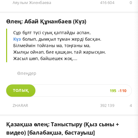
Аяулым Жиенбаева
416 604
0
Өлең: Абай Құнанбаев (Күз)
Сұр бұлт түсі суық қаптайды аспан,
Күз
болып, дымқыл тұман жерді басқан.
Білмеймін тойғаны ма, тоңғаны ма,
Жылқы ойнап, бие қашқан, тай жарысқан.
Жасыл шөп, бәйшешек жоқ....
Өлеңдер
ТОЛЫҚ
195
-110
ZHARAR
392 139
4
Қазақша өлең: Таныстыру (Қыз сыны +
видео) [балабақша, бастауыш]