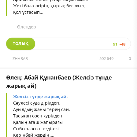
Жеті бала өсіріп, қырық бес жыл,
Қол ұстасып....
Өлеңдер
ТОЛЫҚ
91
-48
ZHARAR
502 649
0
Өлең: Абай Құнанбаев (Желсіз түнде
жарық ай)
Желсіз түнде жарық ай
,
Сәулесі суда дірілдеп,
Ауылдың жаны терең сай,
Тасыған өзен күрілдеп.
Қалың ағаш жапырағы
Сыбырласып өзді-өзі,
Көрінбей жердің....