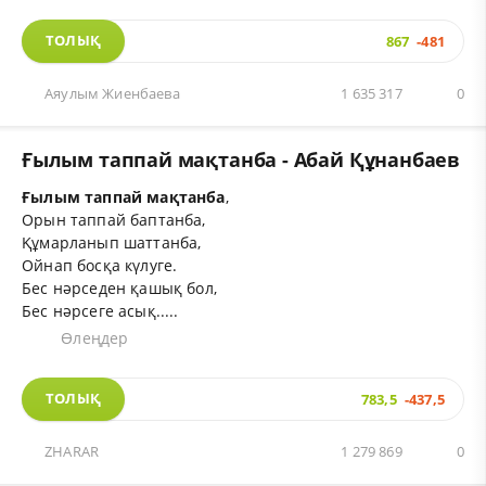
ТОЛЫҚ
867
-481
Аяулым Жиенбаева
1 635 317
0
Ғылым таппай мақтанба - Абай Құнанбаев
Ғылым таппай мақтанба
,
Орын таппай баптанба,
Құмарланып шаттанба,
Ойнап босқа күлуге.
Бес нәрседен қашық бол,
Бес нәрсеге асық.....
Өлеңдер
ТОЛЫҚ
783,5
-437,5
ZHARAR
1 279 869
0