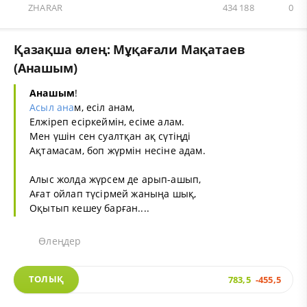
ZHARAR
434 188
0
Қазақша өлең: Мұқағали Мақатаев
(Анашым)
Анашым
!
Асыл ана
м, есіл анам,
Елжіреп есіркеймін, есіме алам.
Мен үшін сен суалтқан ақ сүтіңді
Ақтамасам, боп жүрмін несіне адам.
Алыс жолда жүрсем де арып-ашып,
Ағат ойлап түсірмей жаныңа шық,
Оқытып кешеу барған....
Өлеңдер
ТОЛЫҚ
783,5
-455,5