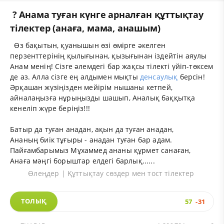
? Анама туған күнге арналған құттықтау
тілектер (анаға, мама, анашым)
Өз бақытын, қуанышын өзі өмірге әкелген
перзенттерінің қылығынан, қызығынан іздейтін аяулы
Анам менің! Сізге әлемдегі бар жақсы тілекті үйіп-төксем
де аз. Алла сізге ең алдымен мықты
денсаулық
берсін!
Әрқашан жүзіңізден мейірім нышаны кетпей,
айналаңызға нұрыңызды шашып, Аналық баққытқа
кенеліп жүре беріңіз!!!
Батыр да туған анадан, ақын да туған анадан,
Ананың биік тұғыры - анадан туған бар адам.
Пайғамбарымыз Мұхаммед ананы құрмет санаған,
Анаға мәңгі борыштар елдегі барлық......
Өлеңдер | Құттықтау сөздер мен тост тілектер
ТОЛЫҚ
57
-31