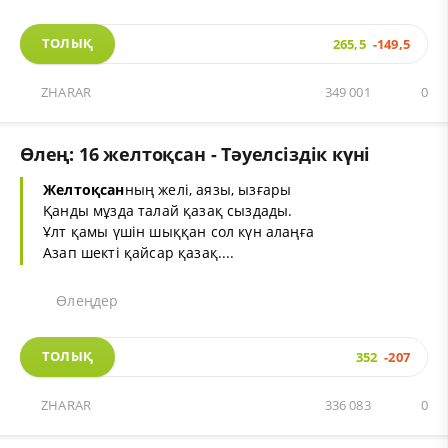
ТОЛЫҚ
265,5
-149,5
ZHARAR
349 001
0
Өлең: 16 желтоқсан - Тәуелсіздік күні
Желтоқсан
ның желі, аязы, ызғары
Қанды мұзда талай қазақ сыздады.
Ұлт қамы үшін шыққан сол күн алаңға
Азап шекті қайсар қазақ....
Өлеңдер
ТОЛЫҚ
352
-207
ZHARAR
336 083
0