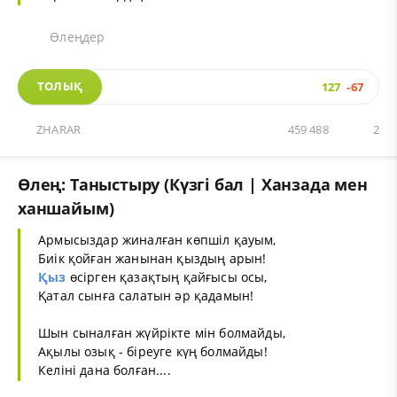
Өлеңдер
ТОЛЫҚ
127
-67
ZHARAR
459 488
2
Өлең: Таныстыру (Күзгі бал | Ханзада мен
ханшайым)
Армысыздар жиналған көпшіл қауым,
Биік қойған жанынан қыздың арын!
Қыз
өсірген қазақтың қайғысы осы,
Қатал сынға салатын әр қадамын!
Шын сыналған жүйрікте мін болмайды,
Ақылы озық - біреуге күң болмайды!
Келіні дана болған....