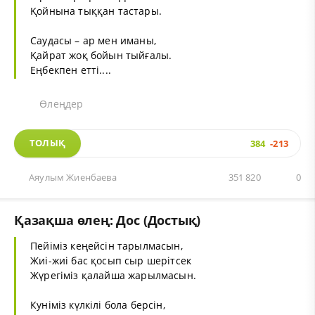
Қойнына тыққан тастары.
Саудасы – ар мен иманы,
Қайрат жоқ бойын тыйғалы.
Еңбекпен етті....
Өлеңдер
ТОЛЫҚ
384
-213
Аяулым Жиенбаева
351 820
0
Қазақша өлең: Дос (Достық)
Пейіміз кеңейсін тарылмасын,
Жиі-жиі бас қосып сыр шерітсек
Жүрегіміз қалайша жарылмасын.
Куніміз күлкілі бола берсін,