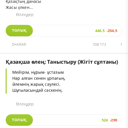
Қазақтың данасы
Жасы үлкен...
Өлеңдер
ТОЛЫҚ
446,5
-254,5
ZHARAR
558 173
1
Қазақша өлең: Таныстыру (Жігіт сұлтаны)
Мейірім, нұрым- ұстазым
Нәр алған сенен ұрпағың,
Әлемнің жарық сәулесі,
Шұғыласындай сәскенің.
Өлеңдер
ТОЛЫҚ
524
-290