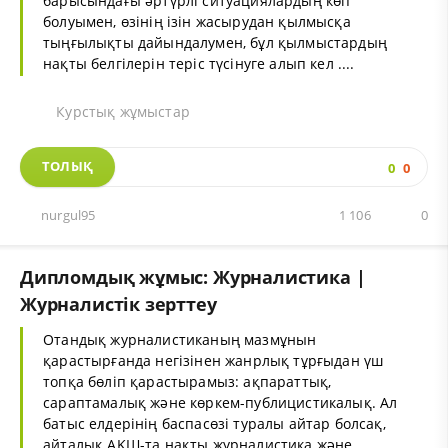
барысындағы әртүрлі ситуациялардың көп
болуымен, өзінің ізін жасырудан қылмысқа
тыңғылықты дайындалумен, бұл қылмыстардың
нақты белгілерін теріс түсінуге алып кел ....
Курстық жұмыстар
ТОЛЫҚ
0
0
nurgul95
1 106
0
Дипломдық жұмыс: Журналистика |
Журналистік зерттеу
Отандық журналистиканың мазмұнын
қарастырғанда негізінен жанрлық тұрғыдан үш
топқа бөліп қарастырамыз: ақпараттық,
сараптамалық және көркем-публицистикалық. Ал
батыс елдерінің баспасөзі туралы айтар болсақ,
айталық АҚШ-та нақты журналистика және