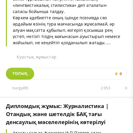
«лингвистикалық стилистика» деп аталатын
саласы бойынша талдау.
Көркем әдебиетте оның ішінде поэзияда сөз
әрдайым өзінің тура мағнасында жұмсалмай, әр
алуан мақсатта құбылып, өзгеріп қосымша рең
үстеп, негізгі тілдің мағынасын ауыстырып немесе
жойылып, не кеңейтіп қолданылып жатады.....
Курстық жұмыстар
ТОЛЫҚ
0
0
nurgul95
2 053
0
Дипломдық жұмыс: Журналистика |
Отандық және шетелдік БАҚ тағы
денсаулық мәселелерінің көтерілуі
Атақты ғалым, физиолог И.П.Павлов адам