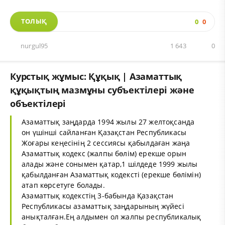
ТОЛЫҚ
0
0
nurgul95
1 643
0
Курстық жұмыс: Құқық | Азаматтық
құқықтың мазмұны субъектілері және
объектілері
Азаматтық заңдарда 1994 жылы 27 желтоқсанда
он үшінші сайланған Қазақстан Республикасы
Жоғары кеңесінің 2 сессиясы қабылдаған жаңа
Азаматтық кодекс (жалпы бөлім) ерекше орын
алады және сонымен қатар,1 шілдеде 1999 жылы
қабылданған Азаматтық кодексті (ерекше бөлімін)
атап көрсетуге болады.
Азаматтық кодекстің 3-бабында Қазақстан
Республикасы азаматтық заңдарының жүйесі
анықталған.Ең алдымен ол жалпы республикалық