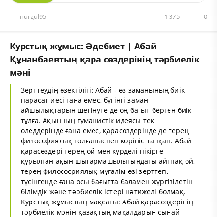
nurgul95
1 375
0
Курстық жұмыс: Әдебиет | Абай
Құнанбаевтың қара сөздерінің тәрбиелік
мәні
Зерттеудің өзектілігі: Абай - өз заманының биік
парасат иесі ғана емес, бүгінгі заман
айшылықтарын шегінуте де оң бағыт берген биік
тұлға. Ақынның гуманистік идеясы тек
өледдерінде ғана емес, қарасөздерінде де терең
философиялық толғаныспен көрініс тапқан. Абай
қарасөздері терең ой мен күрделі пікірге
құрылған ақын шығармашылығындағы айтпақ ой,
терең филососриялық мұғалім өзі зерттеп,
түсінгенде ғана осы бағытта баламен жүргізілетін
білімдік және тәрбиелік істері нәтижелі болмақ.
Курстық жұмыстың мақсаты: Абай қарасөздерінің
тәрбиелік мәнін қазақтың мақалдарын сынай