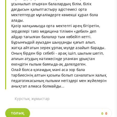
ұсынылып отырған балалардың білім, білік
дағдысын қалыптастыру әдістемесі орта
мектептерде мұғалімдерге көмекші құрал бола
алады.
Қазір халқымызда орта мектепті әрең бітіретін,
зерделері таяз медицина тілімен «дебил» деп
айдар тағылған балалар тым көбейіп кетті.
Бұрынғыдай ауыздан шыққанды қағып алып,
жатқа айтатын зерек ұрпақ мүлде азайып барады.
Оның бірден бір себебі - арақ ішіп, шылым шегіп,
апиын атудың нәтижесінде уланған ұрықтан
екендігін ғылым баяғыда-ақ дәлелдеген.
Олай болса қоғамдық мәні аса зор бала
тәрбиесінің алтын қазығы болып саналатын халық
педагогикасының ғылыми негіздері мен жүйелерін
анықтап алмаса болмайды...
Курстық жұмыстар
ТОЛЫҚ
0
0