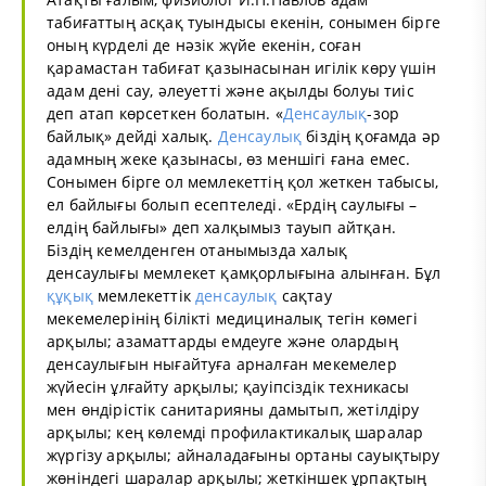
табиғаттың асқақ туындысы екенін, сонымен бірге
оның күрделі де нәзік жүйе екенін, соған
қарамастан табиғат қазынасынан игілік көру үшін
адам дені сау, әлеуетті және ақылды болуы тиіс
деп атап көрсеткен болатын. «
Денсаулық
-зор
байлық» дейді халық.
Денсаулық
біздің қоғамда әр
адамның жеке қазынасы, өз меншігі ғана емес.
Сонымен бірге ол мемлекеттің қол жеткен табысы,
ел байлығы болып есептеледі. «Ердің саулығы –
елдің байлығы» деп халқымыз тауып айтқан.
Біздің кемелденген отанымызда халық
денсаулығы мемлекет қамқорлығына алынған. Бұл
құқық
мемлекеттік
денсаулық
сақтау
мекемелерінің білікті медициналық тегін көмегі
арқылы; азаматтарды емдеуге және олардың
денсаулығын нығайтуға арналған мекемелер
жүйесін ұлғайту арқылы; қауіпсіздік техникасы
мен өндірістік санитарияны дамытып, жетілдіру
арқылы; кең көлемді профилактикалық шаралар
жүргізу арқылы; айналадағыны ортаны сауықтыру
жөніндегі шаралар арқылы; жеткіншек ұрпақтың