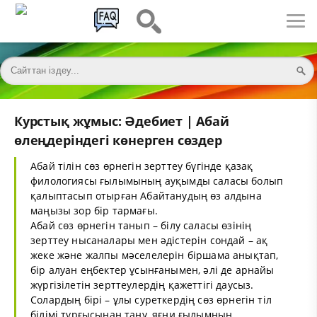
Курстық жұмыс: Әдебиет | Абай
өлеңдеріндегі көнерген сөздер
Абай тілін сөз өрнегін зерттеу бүгінде қазақ
филологиясы ғылымының ауқымды саласы болып
қалыптасып отырған Абайтанудың өз алдына
маңызы зор бір тармағы.
Абай сөз өрнегін танып – білу саласы өзінің
зерттеу нысаналары мен әдістерін сондай – ақ
жеке және жалпы мәселелерін біршама анықтап,
бір алуан еңбектер ұсынғанымен, әлі де арнайы
жүргізілетін зерттеулердің қажеттігі даусыз.
Солардың бірі – ұлы суреткердің сөз өрнегін тіл
білімі тұрғысынан тану, яғни ғылымның