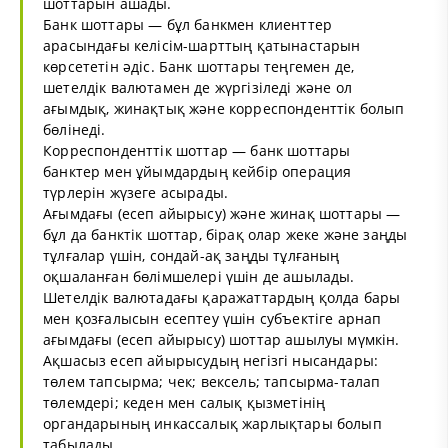
шоттарын ашады.
Банк шоттары — бұл банкмен клиенттер
арасындағы келісім-шарттың қатынастарын
көрсететін әдіс. Банк шоттары теңгемен де,
шетелдік валютамен де жүргізіледі және ол
ағымдық, жинақтық және корреспонденттік болып
бөлінеді.
Корреспонденттік шоттар — банк шоттары
банктер мен ұйымдардың кейбір операция
түрлерін жүзеге асырады.
Ағымдағы (есеп айырысу) және жинақ шоттары —
бұл да банктік шоттар, бірақ олар жеке және заңды
тұлғалар үшін, сондай-ақ заңды тұлғаның
оқшаланған бөлімшелері үшін де ашылады.
Шетелдік валютадағы қаражаттардың қолда бары
мен қозғалысын есептеу үшін субъектіге арнап
ағымдағы (есеп айырысу) шоттар ашылуы мүмкін.
Ақшасыз есеп айырысудың негізгі нысандары:
төлем тапсырма; чек; вексель; тапсырма-талап
төлемдері; кеден мен салық қызметінің
органдарының инкассалық жарлықтары болып
табылады.