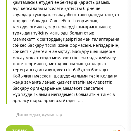
қамтамасыз етудегі еңбектерді қарастырамыз.
Бұл көпсалалы мәселеге қатысты бірнеше
сауалдар туындап, өз жауабын толыққанды тапқан
жоқ десе болады. Сол себепті теориялық,
методологиялық зерттеулерді шығармышылық
тұрғыдан түйсіну маңызды болып отыр.
Мемлекеттік сектордың қазіргі заман талаптарына
сәйкес басқару тәсілі және формасын, негіздерінің
сәйкестік деңгейін анықтау. Басқару шешімдерін
жасау мақсатында мемлекеттік секторды жүйелеу
және теориялық, методологиялық қырларын
терең анықтап алу қажеттігі байқала бастады.
Қойылған мәселені шешуде ғылыми тәсіл қолдану
жаңа заманға лайық қызмет ететін мемлекеттік
басқару органдарының мемлекет саясатын
жүргізуде ғылыми негіздемесі болмайтын тиімсіз
араласу шараларын азайтады. ....
Дипломдық жұмыстар
ТОЛЫҚ