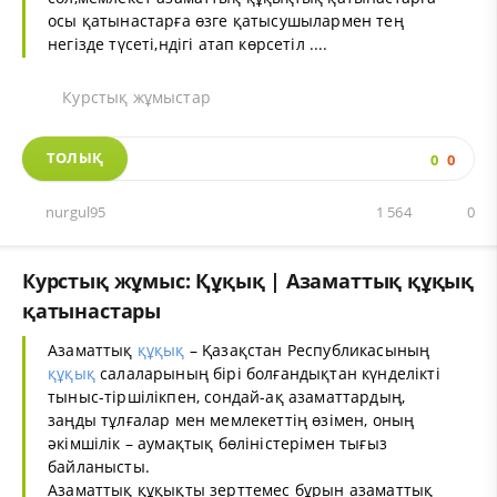
осы қатынастарға өзге қатысушылармен тең
негізде түсеті,ндігі атап көрсетіл ....
Курстық жұмыстар
ТОЛЫҚ
0
0
nurgul95
1 564
0
Курстық жұмыс: Құқық | Азаматтық құқық
қатынастары
Азаматтық
құқық
– Қазақстан Республикасының
құқық
салаларының бірі болғандықтан күнделікті
тыныс-тіршілікпен, сондай-ақ азаматтардың,
заңды тұлғалар мен мемлекеттің өзімен, оның
әкімшілік – аумақтық бөліністерімен тығыз
байланысты.
Азаматтық құқықты зерттемес бұрын азаматтық