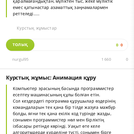
қаралмағандықтан, мүліктен тыс, жеке мүліктік
емес қатынастар азаматтық заңнамалармен
реттеледі.....
Курстық жұмыстар
ТОЛЫҚ
0
0
nurgul95
1 660
0
Курстық жұмыс: Анимация құру
Компьютер эрасының басында программистер
есептеу машинасының құлы болған етін.
Сол кездердегі программа құрушылар өздерінің
командаларын тек қана бір тілде жазуға мәжбүр
болды, яғни тек қана екілік код түрінде жазды,
сонымен программистер нөл мен бірліктің
ізбасары ретінде көрінді. Уақыт өте келе
алгоритмдерде күрделіне түсті, сонымен бірге