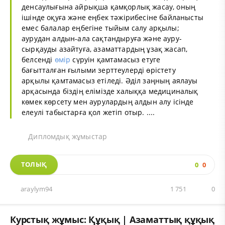
денсаулығына айрықша қамқорлық жасау, оның
ішінде оқуға және еңбек тәжірибесіне байланысты
емес балалар еңбегіне тыйым салу арқылы;
аурудан алдын-ала сақтандыруға және ауру-
сырқауды азайтуға, азаматтардың ұзақ жасап,
белсенді
өмір
сүруін қамтамасыз етуге
бағытталған ғылыми зерттеулерді өрістету
арқылы қамтамасыз етіледі. Әділ заңның аялауы
арқасында біздің елімізде халыққа медициналық
көмек көрсету мен аурулардың алдын алу ісінде
елеулі табыстарға қол жетіп отыр. ....
Дипломдық жұмыстар
ТОЛЫҚ
0
0
araylym94
1 751
0
Курстық жұмыс: Құқық | Азаматтық құқық