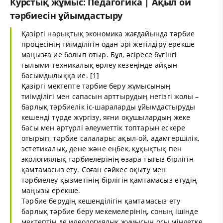
Курстық жұмыс: Педагогика | Ақыл ой
тәрбиесін ұйымдастыру
Қазіргі нарықтық экономика жағдайында тәрбие
процесінің тиімділігін одан әрі жетілдіру ерекше
маңызға ие болып отыр. Бұл, әсіресе бүгінгі
ғылыми-техникалық өрлеу кезеңінде айқын
басымдылыққа ие. [1]
Қазіргі мектепте тәрбие беру жұмысының
тиімділігі мен сапасын арттырудың негізгі жолы –
барлық тәрбиелік іс-шараларды ұйымдастыруды
кешенді түрде жүргізу, яғни оқушылардың жеке
басы мен әртүрлі әлеуметтік топтарын ескере
отырып, тәрбие салалары: ақыл-ой, адамгершілік,
эстетикалық, дене және еңбек, құқықтық пен
экологиялық тәрбиелерінің өзара тығыз бірлігін
қамтамасыз ету. Соған сәйкес оқыту мен
тәрбиелеу қызметінің бірлігін қамтамасыз етудің
маңызы ерекше.
Тәрбие берудің кешенділігін қамтамасыз ету
барлық тәрбие беру мекемелерінің, соның ішінде
мектептің де идеологиялық жұмысын осы міндетке