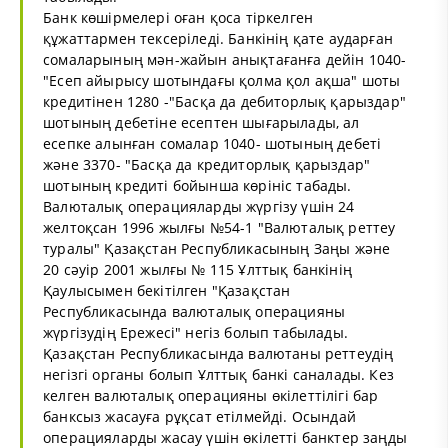
Банк көшірмелері оған қоса тіркелген
құжаттармен тексеріледі. Банкінің қате аударған
сомаларының мән-жайын анықтағанға дейін 1040-
"Есеп айырысу шотындағы қолма қол ақша" шоты
кредитінен 1280 -"Басқа да дебиторлық қарыздар"
шотының дебетіне есептен шығарылады, ал
есепке алынған сомалар 1040- шотының дебеті
және 3370- "Басқа да кредиторлық қарыздар"
шотының кредиті бойынша көрініс табады.
Валюталық операцияларды жүргізу үшін 24
желтоқсан 1996 жылғы №54-1 "Валюталық реттеу
туралы" Қазақстан Республикасының Заңы және
20 сәуір 2001 жылғы № 115 Ұлттық банкінің
Қаулысымен бекітілген "Қазақстан
Республикасында валюталық операцияны
жүргізудің Ережесі" негіз болып табылады.
Қазақстан Республикасында валютаны реттеудің
негізгі органы болып Ұлттық банкі саналады. Кез
келген валюталық операцияны өкілеттілігі бар
банксыз жасауға рұқсат етілмейді. Осындай
операцияларды жасау үшін өкілетті банктер заңды