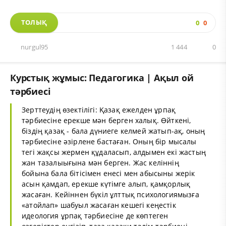
ТОЛЫҚ
0
0
nurgul95
1 444
0
Курстық жұмыс: Педагогика | Ақыл ой
тәрбиесі
Зерттеудің өзектілігі: Қазақ ежелден ұрпақ
тәрбиесіне ерекше мән берген халық. Өйткені,
біздің қазақ - бала дүниеге келмей жатып-ақ, оның
тәрбиесіне әзірлене бастаған. Оның бір мысалы
тегі жақсы жермен құдаласып, алдымен екі жастың
жан тазалыығына мән берген. Жас келіннің
бойына бала бітісімен енесі мен абысыны жерік
асын қамдап, ерекше күтімге алып, қамқорлық
жасаған. Кейіннен бүкіл ұлттық психологиямызға
«атойлап» шабуыл жасаған кешегі кеңестік
идеология ұрпақ тәрбиесіне де көптеген