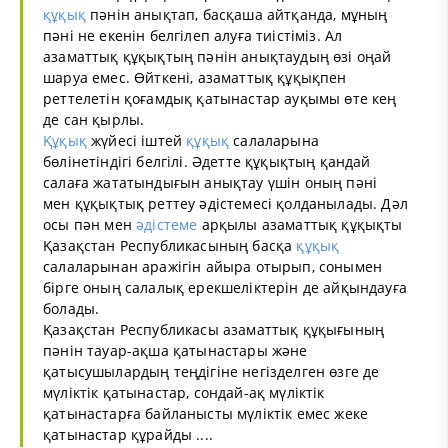
құқық
пәнін анықтап, басқаша айтқанда, мұның
пәні не екенін белгілеп алуға тиістіміз. Ал
азаматтық құқықтың пәнін анықтаудың өзі оңай
шаруа емес. Өйткені, азаматтық құқықпен
реттелетін қоғамдық қатынастар ауқымы өте кең
де сан қырлы.
Құқық
жүйесі іштей
құқық
салаларына
бөлінетіндігі белгілі. Әдетте құқықтың қандай
салаға жататындығын анықтау үшін оның пәні
мен құқықтық реттеу әдістемесі қолданылады. Дәл
осы пән мен
әдістеме
арқылы азаматтық құқықты
Қазақстан Республикасының басқа
құқық
салаларынан аражігін айыра отырып, сонымен
бірге оның салалық ерекшеліктерін де айқындауға
болады.
Қазақстан Республикасы азаматтық құқығының
пәнін тауар-ақша қатынастары және
қатысушылардың теңдігіне негізделген өзге де
мүліктік қатынастар, сондай-ақ мүліктік
қатынастарға байланысты мүліктік емес жеке
қатынастар құрайды ....