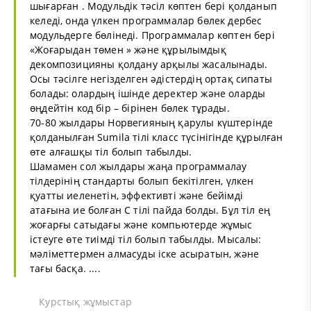
шығарған . Модульдік тәсіл көптен бері қолданып
келеді, онда үлкен программалар бөлек дербес
модульдерге бөлінеді. Программалар көптен бері
«Жоғарыдан төмен » және құрылымдық
декомпозицияны қолдану арқылы жасалынады.
Осы тәсілге негізделген әдістердің ортақ сипаты
болады: олардың ішінде деректер және оларды
өңдейтін код бір – бірінен бөлек тұрады.
70-80 жылдары Норвегияның қарулы күштерінде
қолданылған Sumila тілі класс түсінігінде құрылған
өте алғашқы тіл болып табылды.
Шамамен сол жылдары жаңа программалау
тілдерінің стандарты болып бекітілген, үлкен
қуатты иеленетін, эффективті және бейімді
атағына ие болған С тілі пайда болды. Бұл тіл ең
жоғарғы сатыдағы және компьютерде жұмыс
істеуге өте тиімді тіл болып табылды. Мысалы:
мәліметтермен алмасуды іске асыратын, және
тағы басқа. ....
Курстық жұмыстар