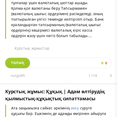
тұлғалар үшін валюталық шоттар ашады.
Қолма-қол валютаны беру Тапсырмамен
(валюталық шығыс ордерімен) рәсімделеді, оның
толтырылған үлгісі төменде келтіріліп отыр. Банк
куәландырған тапсырманың (валюталық шығыс
ордерінің) көшірмесі валюталық кіріс касса
ордерін жазу үшін негіз болып табылады....
Курстық жұмыстар
ТОЛЫҚ
0
0
nurgul95
1 118
0
Курстық жұмыс: Құқық | Адам өлтірудің
қылмыстық-құқықтық сипаттамасы
Ата заңымызға сәйкес әркімнің
өмір
сүруге
құқығы бар. Ешкімнің де адамды өмірінен айыруға