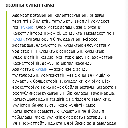
жалпы сипаттама
Адамзат қоғамының қалыптасуының, ондағы
тәртіптің бірліктің, татулықтың кепілі мемлекет
пен
құқық
. Олар материалдық және рухани
қажеттіліктердің жемісі. Сондықтан мемлекет пен
құқық
туралы оқып білу, адамның әсіресе
жастардың әлеуметтену, құқықтық әлеуметтану
үрдістерінің құқықтық санасының, құқықтық
мәдениетінің кеңеюі мен тереңдеуіне, азаматтық
қасиеттерінің дамуына ықпал жасайды.
Азаматтық
құқық
— жеке және заңды
тұлғалардың, мемлекеттің және оның әкімшілік-
аумақтық бөлшектерінің күнделікті өмірімен, іс-
әрекеттерімен ажырамас байланыстағы Қазақстан
республикасы құқығының бір саласы. Тауар-ақша,
қатысушылардың теңдігіне негізделген мүліктік,
мүлікпен байланысты жеке мүліктік емес
қатынастар азаматтық құқықтың пәні болып
табылады. Жеке мүліктік емес қатынастардың
мәніне жатпайтындықтан, әрі басқа заңнамаларда