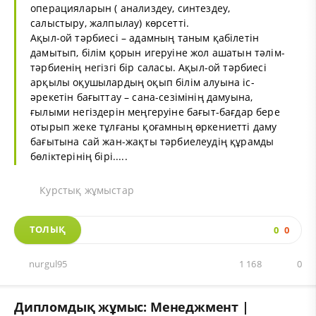
операцияларын ( анализдеу, синтездеу,
салыстыру, жалпылау) көрсетті.
Ақыл-ой тәрбиесі – адамның таным қабілетін
дамытып, білім қорын игеруіне жол ашатын тәлім-
тәрбиенің негізгі бір саласы. Ақыл-ой тәрбиесі
арқылы оқушылардың оқып білім алуына іс-
әрекетін бағыттау – сана-сезімінің дамуына,
ғылыми негіздерін меңгеруіне бағыт-бағдар бере
отырып жеке тұлғаны қоғамның өркениетті даму
бағытына сай жан-жақты тәрбиелеудің құрамды
бөліктерінің бірі.....
Курстық жұмыстар
ТОЛЫҚ
0
0
nurgul95
1 168
0
Дипломдық жұмыс: Менеджмент |