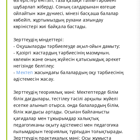
өзгерістер енгізіп, таза қазақи тәлім-тәрбиені
шұбарлап жіберді. Соның салдарынан өзгеше
ойлайтын жан дүниесі, мінезі басқаша балалар
көбейіп, жұртымыздың рухани азғындау
көріністері жиі байқала бастады.
Зерттеудің міндеттері:
- Оқушыларды тәрбиелеуде ақыл-ойын дамыту;
- Қазіргі жастардың тәрбиесінің мазмұнын,
көлемін және оның жүйесін қатысымдық әрекет
негізінде белгілеу;
-
Мектеп
жасындағы балалардың оқу тәрбиесінің
әдістемесін жасау.
Зерттеудің теориялық мәні: Мектептерде білім
білік дағдылары, тестілеу тәсілі арқылы жүйелі
есепке алынып отырса, онда балалардың білім,
білік жағдысы артады. Осыған байланысты
қағидалар мен тұжырымдар халықтық
педагогиканы оқыту әдістемесі мен педагогика
ғылымдарын теориялық тұрғыдан толықтырады.
Зерттеудің практикалық мәні: Осы жұмыста