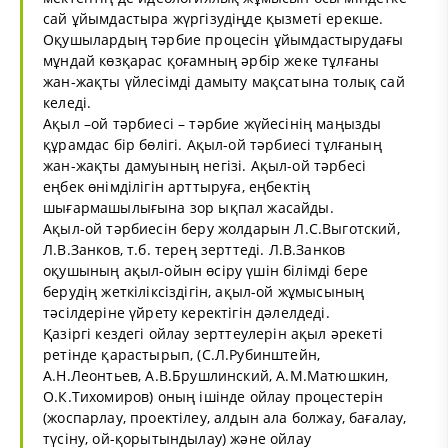
сай ұйымдастыра жүргізудіңде қызметі ерекше.
Оқушылардың тәрбие процесін ұйымдастырудағы
мұндай көзқарас қоғамның әрбір жеке тұлғаны
жан-жақты үйлесімді дамыту мақсатына толық сай
келеді.
Ақыл –ой тәрбиесі – тәрбие жүйесінің маңызды
құрамдас бір бөлігі. Ақыл-ой тәрбиесі тұлғаның
жан-жақты дамуының негізі. Ақыл-ой тәрбесі
еңбек өнімділігін арттыруға, еңбектің
шығармашылығына зор ықпал жасайды.
Ақыл-ой тәрбиесін беру жолдарын Л.С.Выготский,
Л.В.Занков, т.б. терең зерттеді. Л.В.Занков
оқушының ақыл-ойын өсіру үшін білімді бере
берудің жеткіліксіздігін, ақыл-ой жұмысының
тәсілдеріне үйрету керектігін дәлелдеді.
Қазіргі кездегі ойлау зерттеулерін ақыл әрекеті
ретінде қарастырып, (С.Л.Рубинштейн,
А.Н.Леонтьев, А.В.Брушлинский, А.М.Матюшкин,
О.К.Тихомиров) оның ішінде ойлау процестерін
(жоспарлау, проектілеу, алдын ала болжау, бағалау,
түсіну, ой-қорытындылау) және ойлау