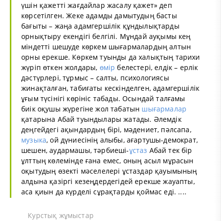
үшін қажетті жағдайлар жасалу қажет» деп
көрсетілген. Жеке адамды дамытудың басты
бағыты – жаңа адамгершілік құндылықтарды
орнықтыру екендігі белгілі. Мұндай ауқымы кең
міндетті шешуде көркем шығармалардың алтын
орны ерекше. Көркем туынды да халықтың тарихи
жүріп өткен жолдары,
өмір
белестері, елдік – ерлік
дәстүрлері, тұрмыс – салты, психологиясы
жинақталған, табиғаты кескінделген, адамгершілік
ұғым түсінігі көрініс табады. Осындай талғамы
биік оқушы жүрегіне жол табатын
шығармалар
қатарына Абай туындылары жатады. Әлемдік
деңгейдегі ақындардың бірі, мәдениет, пәлсапа,
музыка
, ой дүниесінің алыбы, ағартушы-демократ,
шешен, аудармашы, тәрбиеші-
ұстаз
Абай тек бір
ұлттың көлемінде ғана емес, оның асыл мұрасын
оқытудың өзекті мәселелері ұстаздар қауымының
алдына қазіргі кезеңдердегідей ерекше жауапты,
аса қиын да күрделі сұрақтарды қоймас еді. ....
Курстық жұмыстар