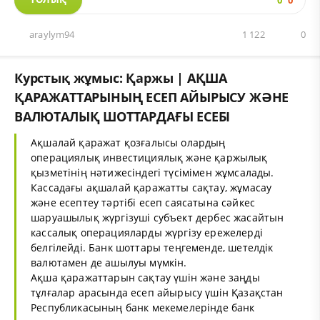
0
0
araylym94
1 122
0
Курстық жұмыс: Қаржы | АҚША
ҚАРАЖАТТАРЫНЫҢ ЕСЕП АЙЫРЫСУ ЖӘНЕ
ВАЛЮТАЛЫҚ ШОТТАРДАҒЫ ЕСЕБІ
Ақшалай қаражат қозғалысы олардың
операциялық инвестициялық және қаржылық
қызметінің нәтижесіндегі түсімімен жұмсалады.
Кассадағы ақшалай қаражатты сақтау, жұмасау
және есептеу тәртібі есеп саясатына сәйкес
шаруашылық жүргізуші субъект дербес жасайтын
кассалық операцияларды жүргізу ережелерді
белгілейді. Банк шоттары теңгеменде, шетелдік
валютамен де ашылуы мүмкін.
Ақша қаражаттарын сақтау үшін және заңды
тұлғалар арасында есеп айырысу үшін Қазақстан
Республикасының банк мекемелерінде банк