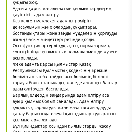
құқығы жоқ.
Адамға қарсы жасалынатын қылмыстардың ең
қауіптісі - адам өлтіру.
Кез келген мемлекет адамның өмірін,
денсаулығын және олардың құқықтары,
бостандықтары және заңды мүдделерін қорғауды
өзінің басым міндеттері ретінде қояды.
Осы функция әртүрлі құқықтық нормалармен,
соның ішінде қылмыстық нормалармен де жүзеге
асырылады.
Жеке адамға қарсы қылмыстар Қазақ
Республикасы Қылмыстық кодексінің Ерекше
бөлімін ашып бастайды, осы бөлімнің бірінші
тарауы болып танылады, жәнеде алғашқы баптар
адам өлтіруден басталады.
Барлық елдердің заңдарында адам өлтіру аса
ауыр қылмыс болып саналады. Адам өлтіру
құқықтық саралауды және жаза тағайындауды
қарау барысында елеулі қиындықтар тудыратын
қылмыстарға жатады.
Бұл қиындықтар осындай қылмыстарды жасау