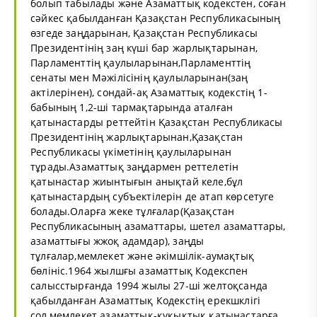
болып табылады және Азаматтық кодекстен, соған
сәйкес қабылданған Қазақстан Республикасының
өзгеде заңдарынан, Қазақстан Республикасы
Президентінің заң күші бар жарлықтарынан,
Парламенттің қаулыларынан,Парламенттің
сенаты мен Мәжілісінің қаулыларынан(заң
актілерінен), сондай-ақ Азаматтық кодекстің 1-
бабының 1,2-ші тармақтарында аталған
қатынастарды реттейтін Қазақстан Республикасы
Президентінің жарлықтарынан,Қазақстан
Республикасы үкіметінің қаулыларынан
тұрады.Азаматтық заңдармен реттелетін
қатынастар жиынтығын анықтай келе,бұл
қатынастардың субъектілерін де атап көрсетуге
болады.Оларға жеке тұлғалар(Қазақстан
Республикасының азаматтары, шетел азаматтары,
азаматтығы жжоқ адамдар), заңды
тұлғалар,мемлекет және әкімшілік-аумақтық
бөлініс.1964 жылшғы азаматтық Кодекспен
салысстырғанда 1994 жылы 27-ші желтоқсанда
қабылданған Азаматтық Кодекстің ерекшклігі
сол,мемлекет азаматтық-құқықтық қатынастарға