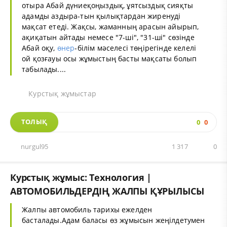
отыра Абай дүниеқоңыздық, ұятсыздық сияқты
адамды аздыра-тын қылықтардан жиренуді
мақсат етеді. Жақсы, жаманның арасын айырып,
ақиқатын айтады немесе "7-ші", "31-ші" сөзінде
Абай оқу,
өнер
-білім мәселесі төңірегінде келелі
ой қозғауы осы жұмыстың басты мақсаты болып
табылады....
Курстық жұмыстар
ТОЛЫҚ
0
0
nurgul95
1 317
0
Курстық жұмыс: Технология |
АВТОМОБИЛЬДЕРДІҢ ЖАЛПЫ ҚҰРЫЛЫСЫ
Жалпы автомобиль тарихы ежелден
басталады.Адам баласы өз жұмысын жеңілдетумен