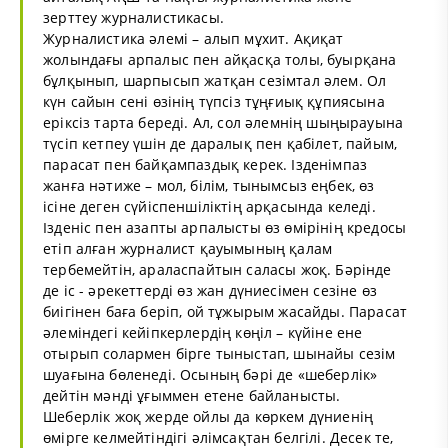
зерттеу журналистикасы.
Журналистика әлемі – алып мұхит. Ақиқат
жолындағы арпалыс пен айқасқа толы, буырқана
бұлқынып, шарпысып жатқан сезімтал әлем. Ол
күн сайын сені өзінің түпсіз тұңғиық құпиясына
еріксіз тарта береді. Ал, сол әлемнің шыңырауына
түсіп кетпеу үшін де даралық пен қабілет, пайым,
парасат пен байқампаздық керек. Ізденімпаз
жанға нәтиже – мол, білім, тынымсыз еңбек, өз
ісіне деген сүйіспеншіліктің арқасында келеді.
Ізденіс пен азапты арпалысты өз өмірінің кредосы
етіп алған журналист қауымының қалам
тербемейтін, араласпайтын саласы жоқ. Бәрінде
де іс - әрекеттерді өз жан дүниесімен сезіне өз
биігінен баға беріп, ой тұжырым жасайды. Парасат
әлеміндегі кейіпкерлердің көңіл – күйіне ене
отырып солармен бірге тыныстап, шынайы сезім
шуағына бөленеді. Осының бәрі де «шеберлік»
дейтін мәнді ұғыммен етене байланысты.
Шеберлік жоқ жерде ойлы да көркем дүниенің
өмірге келмейтіндігі әлімсақтан белгілі. Десек те,