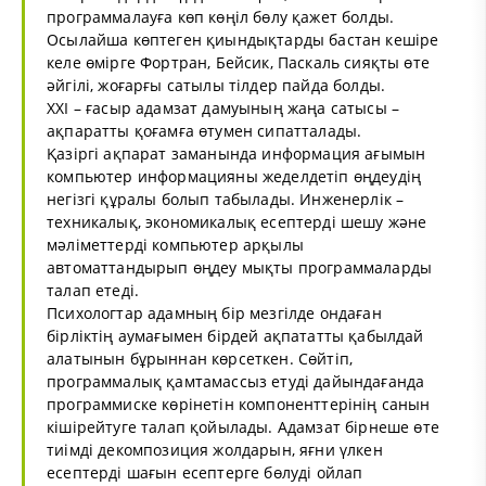
программалауға көп көңіл бөлу қажет болды.
Осылайша көптеген қиындықтарды бастан кешіре
келе өмірге Фортран, Бейсик, Паскаль сияқты өте
әйгілі, жоғарғы сатылы тілдер пайда болды.
ХХІ – ғасыр адамзат дамуының жаңа сатысы –
ақпаратты қоғамға өтумен сипатталады.
Қазіргі ақпарат заманында информация ағымын
компьютер информацияны жеделдетіп өңдеудің
негізгі құралы болып табылады. Инженерлік –
техникалық, экономикалық есептерді шешу және
мәліметтерді компьютер арқылы
автоматтандырып өңдеу мықты программаларды
талап етеді.
Психологтар адамның бір мезгілде ондаған
бірліктің аумағымен бірдей ақпататты қабылдай
алатынын бұрыннан көрсеткен. Сөйтіп,
программалық қамтамассыз етуді дайындағанда
программиске көрінетін компоненттерінің санын
кішірейтуге талап қойылады. Адамзат бірнеше өте
тиімді декомпозиция жолдарын, яғни үлкен
есептерді шағын есептерге бөлуді ойлап