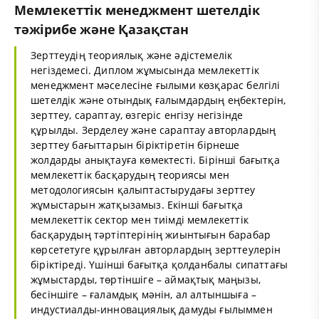
Мемлекеттік менеджмент шетелдік
тәжірибе және Қазақстан
Зерттеудің теориялық және әдістемелік
негіздемесі. Диплом жұмысында мемлекеттік
менеджмент мәселесіне ғылыми көзқарас белгілі
шетелдік және отындық ғалымдардың еңбектерін,
зерттеу, сараптау, өзгеріс енгізу негізінде
құрылды. Зерделеу және сараптау авторлардың
зерттеу бағыттарын біріктіретін бірнеше
жолдарды анықтауға көмектесті. Бірінші бағытқа
мемлекеттік басқарудың теориясы мен
методологиясын қалыптастырудағы зерттеу
жұмыстарын жатқызамыз. Екінші бағытқа
мемлекеттік сектор мен тиімді мемлекеттік
басқарудың тәртіптерінің жиынтығын барабар
көрсететуге құрылған авторлардың зерттеулерін
біріктіреді. Үшінші бағытқа қолданбалы сипаттағы
жұмыстарды, төртіншіге – аймақтық маңызы,
бесіншіге – ғаламдық мәнін, ал алтыншыға –
индустиалды-инновациялық дамуды ғылыммен