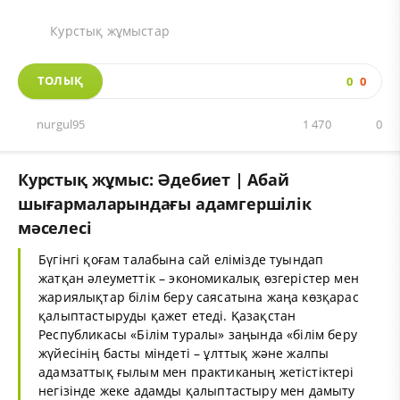
Курстық жұмыстар
ТОЛЫҚ
0
0
nurgul95
1 470
0
Курстық жұмыс: Әдебиет | Абай
шығармаларындағы адамгершілік
мәселесі
Бүгінгі қоғам талабына сай елімізде туындап
жатқан әлеуметтік – экономикалық өзгерістер мен
жариялықтар білім беру саясатына жаңа көзқарас
қалыптастыруды қажет етеді. Қазақстан
Республикасы «Білім туралы» заңында «білім беру
жүйесінің басты міндеті – ұлттық және жалпы
адамзаттық ғылым мен практиканың жетістіктері
негізінде жеке адамды қалыптастыру мен дамыту