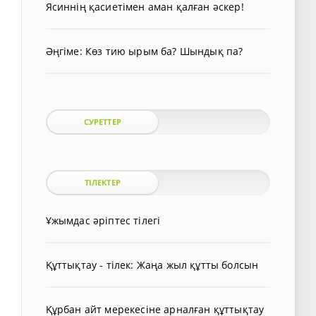
Ясиннің қасиетімен аман қалған әскер!
Әңгіме: Көз тию ырым ба? Шындық па?
СУРЕТТЕР
ТІЛЕКТЕР
Ұжымдас әріптес тілегі
Құттықтау - тілек: Жаңа жыл құтты болсын
Құрбан айт мерекесіне арналған құттықтау