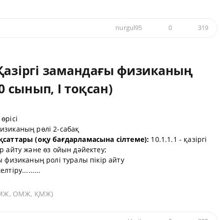
nurgul95
0
319
 Қазіргі замандағы физиканың
0 сынып, I тоқсан)
өрісі
изиканың рөлі 2-сабақ
қсаттары (оқу бағдарламасына сілтеме):
10.1.1.1 - қазіргі
р айту және өз ойын дәйектеу;
ы физиканың ролі туралы пікір айту
іру.........
(ҰМЖ, ОМЖ, ҚМЖ)