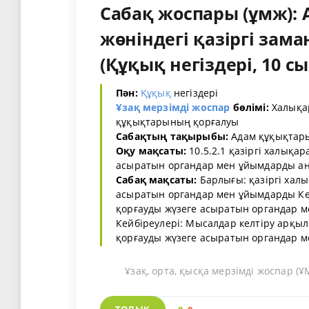
Сабақ жоспары (ұмж):
жөніндегі қазіргі за
(Құқық негіздері, 10 сы
Пән:
Құқық
негіздері
Ұзақ мерзімді жоспар
бөлімі:
Халықа
құқықтарының қорғалуы
Сабақтың тақырыбы:
Адам құқықтары
Оқу мақсаты:
10.5.2.1 қазіргі халық
асыратын органдар мен ұйымдарды а
Сабақ мақсаты:
Барлығы: қазіргі хал
асыратын органдар мен ұйымдарды Көп
қорғауды жүзеге асыратын органдар 
Кейбіреулері: Мысалдар келтіру арқы
қорғауды жүзеге асыратын органдар ме
Ұзақ, орта, қысқа мерзімді жоспар 