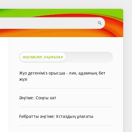
ӘҢГІМЕЛЕР, ОҚИҒАЛАР
Жүз дегеніміз орысша - лик, адамның бет
жүзі
Әңгіме: Соңғы хат
Ғибратты әңгіме: Ұстаздың ұлағаты