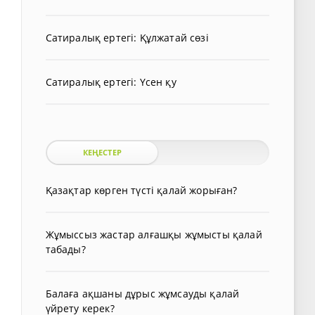
Сатиралық ертегі: Құлжатай сөзі
Сатиралық ертегі: Үсен қу
КЕҢЕСТЕР
Қазақтар көрген түсті қалай жорыған?
Жұмыссыз жастар алғашқы жұмысты қалай
табады?
Балаға ақшаны дұрыс жұмсауды қалай
үйрету керек?