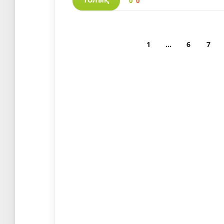
ТОЛЫҚ
0
0
1
...
6
7