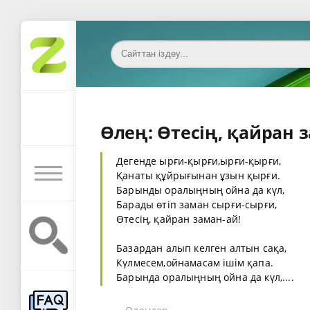
Өлең: Өтесің, қайран з
Дегенде ырғи-қырғи,ырғи-қырғи,
Қанаты құйрығынан ұзын қырғи.
Барынды оралыңның ойна да күл,
Барады өтіп заман сырғи-сырғи,
Өтесің, қайран заман-ай!
Базардан алып келген алтын сақа,
Күлмесем,ойнамасам ішім қапа.
Барында оралыңның ойна да күл,....