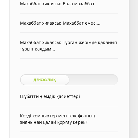
Махаббат хикаясы: Бала махаббат
Махаббат хикаясы: Махаббат емес....
Махаббат хикаясы: Тұрған жерімде қақайып
тұрып қалдым...
ДЕНСАУЛЫҚ
Шұбаттың емдік қасиеттері
Көзді компьютер мен телефонның
зиянынан қалай қорғау керек?