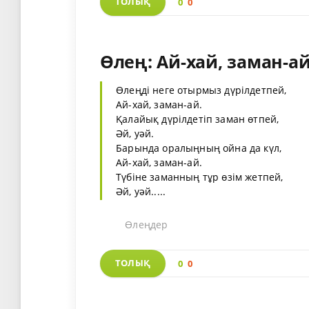
ТОЛЫҚ
0
0
Өлең: Ай-хай, заман-ай
Өлеңді неге отырмыз дүрілдетпей,
Ай-хай, заман-ай.
Қалайық дүрілдетіп заман өтпей,
Әй, уәй.
Барында оралыңның ойна да күл,
Ай-хай, заман-ай.
Түбіне заманның тұр өзім жетпей,
Әй, уәй.....
Өлеңдер
ТОЛЫҚ
0
0