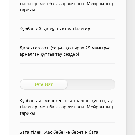
тілектері мен баталар жинағы. Мейрамның
тарихы
Құрбан айтқа құттықтау тілектер
Директор сөзі (соңғы қоңырау 25 мамырға
арналған құттықтау сөздері)
БАТА БЕРУ
Құрбан айт мерекесіне арналған құттықтау
тілектері мен баталар жинағы. Мейрамның
тарихы
Бата-тілек: Жас бөбекке беретін бата