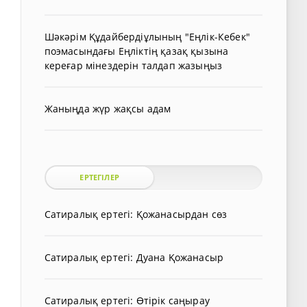
Шәкәрім Құдайбердіұлының "Еңлік-Кебек"
поэмасындағы Еңліктің қазақ қызына
кереғар мінездерін талдап жазыңыз
Жаныңда жүр жақсы адам
ЕРТЕГІЛЕР
Сатиралық ертегі: Қожанасырдан сөз
Сатиралық ертегі: Дуана Қожанасыр
Сатиралық ертегі: Өтірік саңырау