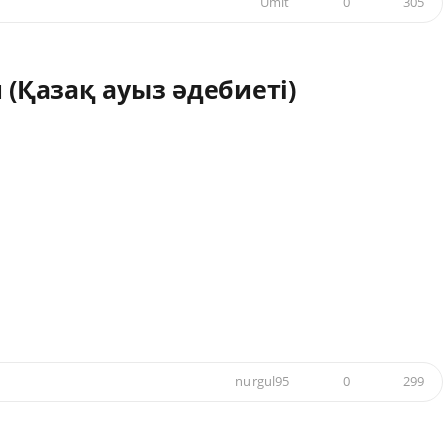
Umit
0
305
 (Қазақ ауыз әдебиеті)
nurgul95
0
299