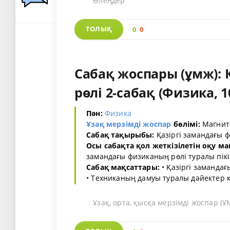
Өлеңдер
ТОЛЫҚ
0
0
Сабақ жоспары (ұмж):
рөлі 2-сабақ (Физика, 1
Пән:
Физика
Ұзақ мерзімді жоспар
бөлімі:
Магнит 
Сабақ тақырыбы:
Қазіргі замандағы ф
Осы сабақта қол жеткізілетін оқу ма
замандағы физиканың рөлі туралы пікі
Сабақ мақсаттары:
• Қазіргі замандағ
• Техниканың дамуы туралы дәйектер келт
Ұзақ, орта, қысқа мерзімді жоспар 