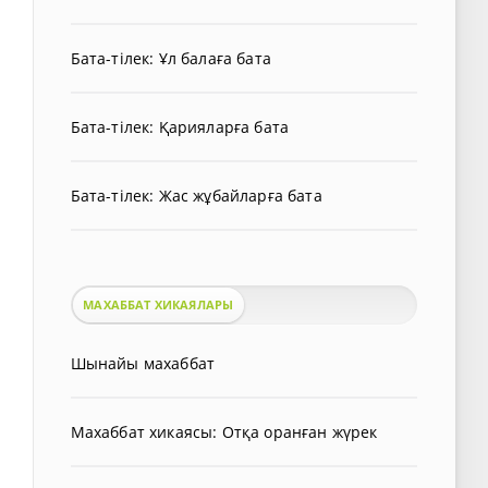
Бата-тілек: Ұл балаға бата
Бата-тілек: Қарияларға бата
Бата-тілек: Жас жұбайларға бата
МАХАББАТ ХИКАЯЛАРЫ
Шынайы махаббат
Махаббат хикаясы: Отқа оранған жүрек