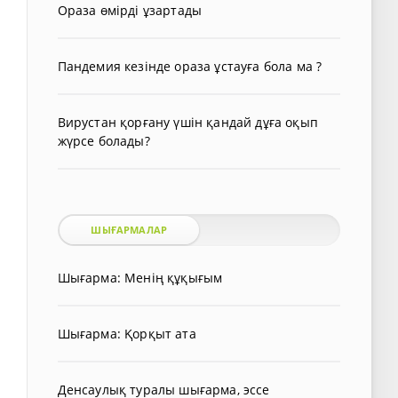
Ораза өмірді ұзартады
Пандемия кезінде ораза ұстауға бола ма ?
Вирустан қорғану үшін қандай дұға оқып
жүрсе болады?
ШЫҒАРМАЛАР
Шығарма: Менің құқығым
Шығарма: Қорқыт ата
Денсаулық туралы шығарма, эссе