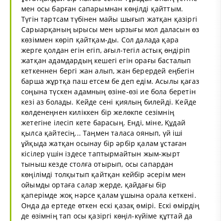
мен осы барған сапарымнан көңілді қайттым.
Түгін тартсам түбінен майы шығып жатқан қазіргі
Сарыарқаның ырысы мен ырзығы мол даласын өз
көзіммен көріп қайтқам-ды. Сол далада қара
жерге қолдан егін егіп, ағыл-тегіл астық өндіріп
жатқан адамдардың кешегі егін орағы басталып
кеткеннен бергі жан алып, жан берердей еңбегін
барша жұртқа паш етсем бе деп едім. Асылы қағаз
соңына түскен адамның өзіне-өзі ие бола беретін
кезі аз болады. Кейде сені қиялың билейді. Кейде
көлденеңнен киліккен бір желөкпе сезімнің
жетегіне ілесіп кете барасың. Енді, міне, Құдай
қылса қайтесің... Таңмен таласа оянып, үй іші
ұйқыда жатқан осынау бір әрбір қалам ұстаған
кісілер үшін іздесе таптырмайтын жым-жырт
тыныш кезде столға отырып, осы сапардан
көңілімді толқытып қайтқан кейбір әсерім мен
ойымды ортаға салар жерде, қайдағы бір
қаперімде жоқ нәрсе қалам ұшына орала кеткені.
Онда да ертеде өткен ескі қазақ өмірі. Ескі өмірдің
де өзімнің тап осы қазіргі көңіл-күйіме құттай да