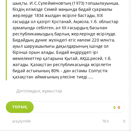
шықты. И.С.Сүлейменовтың (1973) топшылауынша,
біздің елімізде Семей маңында бидай суармалы
жерлерде 1834 жылдан өсіріле бастады, XIX
ғасырда ол қазіргі Қостанай, Ақмола, т.б. облыстар
аумағында себілген, ал XX ғасырдың басынан
республикамыздың барлық жерлерінде өсірілуде.
Бидайдың дүние жүзіндегі егіс көлемі 220 млн/га,
ауыл шаруашылығы дақылдарының ішінде ол
бірінші орын алады. Бидай өндірудегі ірі
мемелекеттер қатарына Қытай, АҚШ,ресей, т.б.
жатады. Қазақстан республикасында өсірілетін
бидай астығының 80% - дан астамы Солтүстік
қазақстан аймағының үлесіне тиеді.....
Дипломдық жұмыстар
ТОЛЫҚ
0
0
araylym94
763
0