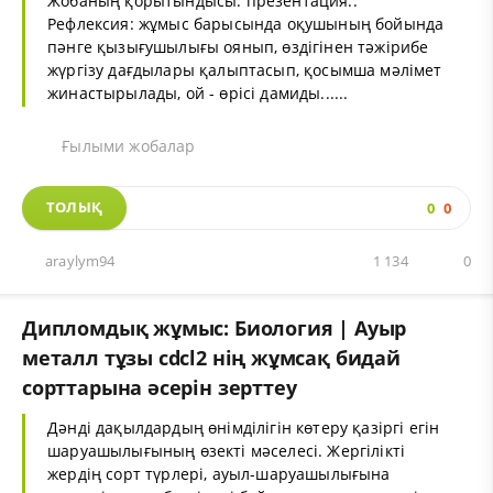
Жобаның қорытындысы: презентация..
Рефлексия: жұмыс барысында оқушының бойында
пәнге қызығушылығы оянып, өздігінен тәжірибе
жүргізу дағдылары қалыптасып, қосымша мәлімет
жинастырылады, ой - өрісі дамиды......
Ғылыми жобалар
ТОЛЫҚ
0
0
araylym94
1 134
0
Дипломдық жұмыс: Биология | Ауыр
металл тұзы cdcl2 нің жұмсақ бидай
сорттарына әсерін зерттеу
Дәнді дақылдардың өнімділігін көтеру қазіргі егін
шаруашылығының өзекті мәселесі. Жергілікті
жердің сорт түрлері, ауыл-шаруашылығына