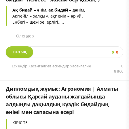
Ақ бидай
– әнім,
ақ бидай
– дәнім,
Ақпейіл – халқым, ақпейіл – әр үй.
Еңбегі – шежіре, ерлігі.....
Өлеңдер
ТОЛЫҚ
0
0
Ескендір Хасанғалиев ескендир хасангалие
0
8 866
Дипломдық жұмыс: Агрономия | Алматы
облысы Қарсай ауданы жағдайында
алдыңғы дақылдың күздік бидайдың
өнімі мен сапасына әсері
КІРІСПЕ