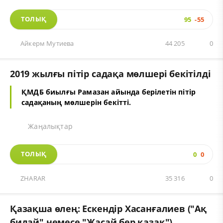
ТОЛЫҚ
95
-55
Айкерм Мутиева
44 205
0
2019 жылғы пітір садақа мөлшері бекітілді
ҚМДБ биылғы Рамазан айында берілетін пітір
садақаның мөлшерін бекітті.
Жаңалықтар
ТОЛЫҚ
0
0
ZHARAR
35 316
0
Қазақша өлең: Ескендір Хасанғалиев ("Ақ
бидай" немесе "Жасай бер қазақ")