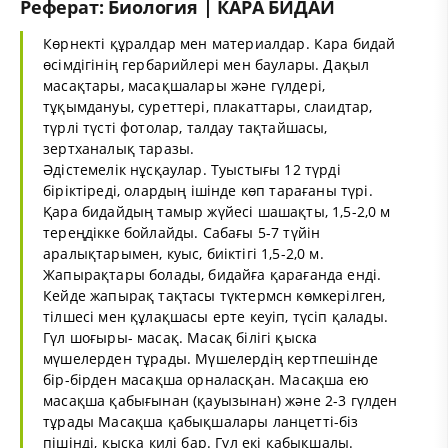
Реферат: Биология | КАРА БИДАЙ
Көрнекті құралдар мен материалдар. Кара бидай
өсімдігінің гербарийлері мен баулары. Дақыл
масақтары, масақшалары және гүлдері,
тұқымдануы, суреттері, плакаттары, слаидтар,
түрлі түсті фотолар, талдау тақтайшасы,
зертханалық таразы.
Әдістемелік нұсқаулар. Туыстығы 12 түрді
біріктіреді, олардың ішінде көп тарағаны түрі.
Қара бидайдың тамыр жүйесі шашақты, 1,5-2,0 м
тереңдікке бойлайды. Сабағы 5-7 түйін
аралықтарымен, куыс, биіктігі 1,5-2,0 м.
Жапырақтары болады, бидайға қарағанда енді.
Кейде жапырақ тақтасы түктермсн көмкерілген,
тілшесі мен құлақшасы ерте кеуіп, түсіп қалады.
Гүл шоғыры- масақ. Масақ білігі қыска
мүшелерден тұрады. Мүшелердің кертпешінде
бір-бірден масақша орналасқан. Масақша ею
масақша қабығынан (қауызынан) және 2-3 гүлден
тұрады Масақша қабықшалары ланцетті-біз
пішінді, қысқа килі бар. Гүл екі қабықшалы.