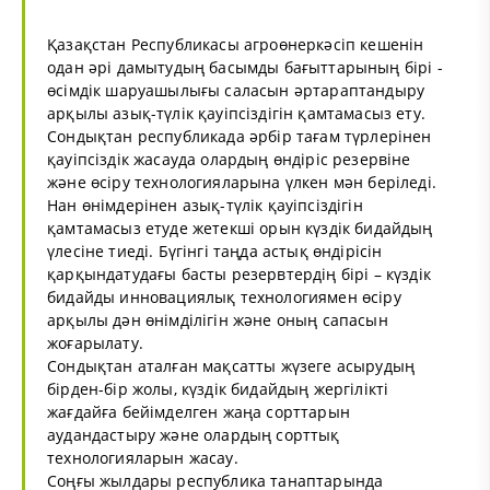
Қазақстан Республикасы агроөнеркәсіп кешенін
одан әрі дамытудың басымды бағыттарының бірі -
өсімдік шаруашылығы саласын әртараптандыру
арқылы азық-түлік қауіпсіздігін қамтамасыз ету.
Сондықтан республикада әрбір тағам түрлерінен
қауіпсіздік жасауда олардың өндіріс резервіне
және өсіру технологияларына үлкен мән беріледі.
Нан өнімдерінен азық-түлік қауіпсіздігін
қамтамасыз етуде жетекші орын күздік бидайдың
үлесіне тиеді. Бүгінгі таңда астық өндірісін
қарқындатудағы басты резервтердің бірі – күздік
бидайды инновациялық технологиямен өсіру
арқылы дән өнімділігін және оның сапасын
жоғарылату.
Сондықтан аталған мақсатты жүзеге асырудың
бірден-бір жолы, күздік бидайдың жергілікті
жағдайға бейімделген жаңа сорттарын
аудандастыру және олардың сорттық
технологияларын жасау.
Соңғы жылдары республика танаптарында