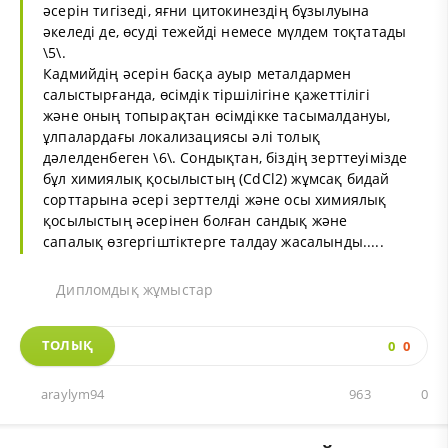
әсерін тигізеді, яғни цитокинездің бұзылуына
әкеледі де, өсуді тежейді немесе мүлдем тоқтатады
\5\.
Кадмийдің әсерін басқа ауыр металдармен
салыстырғанда, өсімдік тіршілігіне қажеттілігі
және оның топырақтан өсімдікке тасымалдануы,
ұлпалардағы локализациясы әлі толық
дәлелденбеген \6\. Сондықтан, біздің зерттеуімізде
бұл химиялық қосылыстың (CdCl2) жұмсақ бидай
сорттарына әсері зерттелді және осы химиялық
қосылыстың әсерінен болған сандық және
сапалық өзгергіштіктерге талдау жасалынды.....
Дипломдық жұмыстар
ТОЛЫҚ
0
0
araylym94
963
0