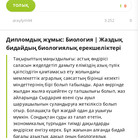
ТОЛЫҚ
1
0
araylym94
3 252
0
Дипломдық жұмыс: Биология | Жаздық
бидайдың биологиялық ерекшеліктері
Тақырыптың маңыздылығы: астық өндірісі
саласын жеделдетіп дамыту еліміздің азық-түлік
қаіпсіздігін қамтамасыз ету жолындағы
мемлекеттік аграрлық саясаттың бірінші кезекті
міндеттерінің бірі болып табылады. Арал өңірінде
жылдан жылға күшейген су тапшылығы болып, жаз
айларында Сырдария өзені суы ауыл
шаруашылығын суландыруға жеткіліксіз болып
отыр. Болашақта бұл жағдай одан да ушығуы
мүмкін. Сондықтан суды аз талап ететін,
экономикалық түрғыдан тиімді дақылдарды
өндіріске енгізу керек. Бұл жағынан алғанда бидай
бағалы азықтық дақыл оның биологиялық