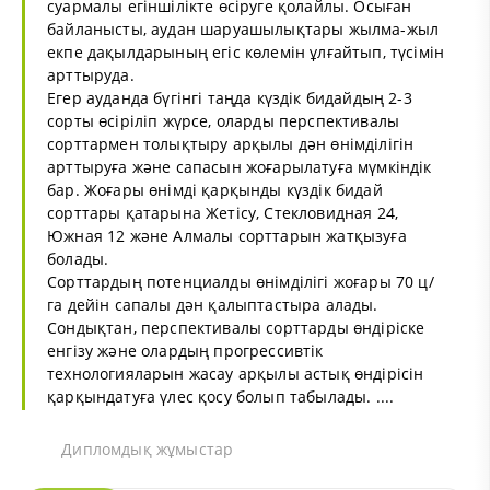
суармалы егіншілікте өсіруге қолайлы. Осыған
байланысты, аудан шаруашылықтары жылма-жыл
екпе дақылдарының егіс көлемін ұлғайтып, түсімін
арттыруда.
Егер ауданда бүгінгі таңда күздік бидайдың 2-3
сорты өсіріліп жүрсе, оларды перспективалы
сорттармен толықтыру арқылы дән өнімділігін
арттыруға және сапасын жоғарылатуға мүмкіндік
бар. Жоғары өнімді қарқынды күздік бидай
сорттары қатарына Жетісу, Стекловидная 24,
Южная 12 және Алмалы сорттарын жатқызуға
болады.
Сорттардың потенциалды өнімділігі жоғары 70 ц/
га дейін сапалы дән қалыптастыра алады.
Сондықтан, перспективалы сорттарды өндіріске
енгізу және олардың прогрессивтік
технологияларын жасау арқылы астық өндірісін
қарқындатуға үлес қосу болып табылады. ....
Дипломдық жұмыстар