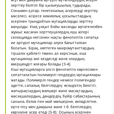
зерттеу белгілі бір қызығушылық тудырады.
Сонымен қатар, генетикалық әсерлерді зерттеу
мәселесі, әсіресе химиялық қосылыстардың
әсерінен туындайтын мутацияларды зерттеу
маңызды. Ұзақ уақыт бойы жасанды мутагенезбен
жұмыс жасаған зерттеушілердің күш жігері
селекцияда негізінен нақты фенотиптік сипатқа
ие әртүрлі мутациялар алуға бағытталған
болатын. Бірақ, көптеген макромутанттардың
тіршілік қабілеті төмен, ал керісінше, кіші
мутациялар жиі кездеседі және олардың
өміршеңдігі жоғары болады [3-4].
Кіші мутацияларға әлсіз фенотиптік көрінісімен
сипатталатын полимерлі гендердің мутациялары
жатады. Полимерлі гендер немесе полигендер
әдетте, сапалық белгілердің: өсімдіктің биіктігі,
жапырақтардың мөлшері және масақтардың,
масақшалардың, дәндердің, бүйір сабақтарының
санына, белок пен май мөлшеріне, өнімділігіне,
ерте пісу мен дамуына және т.б. белгілердің
көрінуіне әсер етеді [5-8]. Осының әсерінен