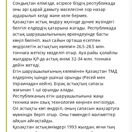
Сондықтан елімізде, әсіресе біздің республикада
оны әрі қарай дамыту мәселесіне зор назар
аударылып келді және келе бермек.
Қазақстан астық өндіру жқнінде дүние жүзіндегі
белгілі елдердің қатарына жатады. Республикада
астық шаруашылығының өркендеуінде басты
көңіл бөлініп, жыл сайын орташа есеппен
өндірілетін астықтың көлемін 26,5-28,5 млн.
тоннаға жеткізу көзделіп отыр. Ауа райы қолайлы
жылдары ҚР-да астық өнімі 32-34 млн. тоннаға
дейін жетеді.
Егін шаруашылығының көлемінен Қазақстан ТМД
елдерінің ішінде үшінші орынды (Ресей мен
Украинадан кейін). Бірақ астықтың сапасы
жағынан 1-ші орынды алады.
Республиканың егін шаруашылығына жаңа
техника мен озық технология кеңінен енгізілуде.
Ол астықты көп өндіріп, оның сапасын жақсартуға
мүмкіндік беріп отыр. Оны төмендегі мәліметтер
айқын айғақтайды.
Қазақстан астықөнімдері 1993 жылдан, яғни тың