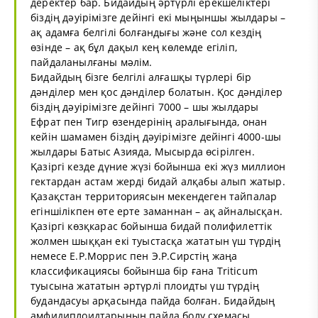
деректер бар. Бидайдың әртүрлі ерекшеліктері
біздің дәуірімізге дейінгі екі мыңыншы жылдары –
ақ адамға белгілі болғандығы және сол кездің
өзінде – ақ бұл дақыл кең көлемде егіліп,
пайдаланылғаны мәлім.
Бидайдың бізге белгілі алғашқы түрлері бір
дәнділер мен қос дәнділер болатын. Қос дәнділер
біздің дәуірімізге дейінгі 7000 – шы жылдары
Ефрат пен Тигр өзендерінің аралығында, онан
кейін шамамен біздің дәуірімізге дейінгі 4000-шы
жылдары Батыс Азияда, Мысырда өсірілген.
Қазіргі кезде дүние жүзі бойынша екі жүз миллион
гектардан астам жерді бидай алқабы алып жатыр.
Қазақстан территориясын мекендеген тайпалар
егіншілікпен өте ерте заманнан – ақ айналысқан.
Қазіргі көзқкарас бойынша бидай полифилеттік
жолмен шыққан екі туыстасқа жататын үш түрдің
немесе Е.Р.Моррис пен Э.Р.Сирстің жаңа
классификациясы бойынша бір ғана Triticum
туысына жататын әртүрлі плоидты үш түрдің
будандасуы арқасында пайда болған. Бидайдың
амфидиплоидтарының пайда болу схемасы