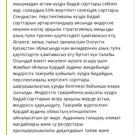
жиырмадан астам күздік бидай сорттары себіліп
жүр, солардың 50% жергілікті селекция сорттары.
Сондықтан, перспективалы күздік бидай
сорттарын әртараптандыру аясында өндіріске
кеңінен енгізу арқылы стратегиялық маңызды
азық-түлік түрінен қауіпсіздікті қамтамасыз ету.
Әсіресе, халық тығыз орналасқан Оңтүстік
Қазақстан облысында нан өнімдерінен азық-түлік
қауіпсіздігін қамтамасыз ету бүгінгі күн талабы.
Осындай өзекті мәселені жүзеге асыру үшін
Жамбыл облысы Қордай ауданы жағдайында
өндірістік тәжірибе қойылып, күздік бидайдың
перспективалы жергілікті сорттары
шаруашылықтық құнды белгілері бойынша өзара
сыналды. Өндірістік тәжірибенің мақсаты күздік
бидай сорттарын өсіру арқылы өңірде астық
өнідірісін қарқындату. Тәжірибе жүргізілген
Қордай ауданы облыстың егіншілікпен
айналысатын ірі өңірі. Ауданның топырақ-климат
жағдайлары және су ресурстары
ауылшаруашылығы дақылдарын тәлімі және