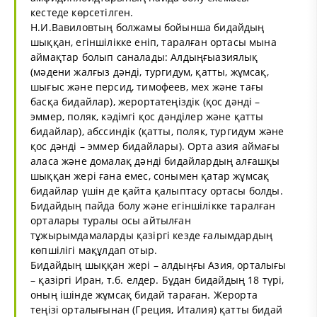
кестеде көрсетілген.
Н.И.Вавиловтың болжамы бойынша бидайдың
шыққан, егіншілікке еніп, таралған ортасы мына
аймақтар болып саналады: Алдыңғыазиялық
(мәдени жалғыз дәнді, тургидум, қатты, жұмсақ,
шығыс және персид, тимофеев, мех және тағы
басқа бидайлар), жерортатеңіздік (қос дәнді –
эммер, поляк, кәдімгі қос дәнділер және қатты
бидайлар), абссиндік (қатты, поляк, тургидум және
қос дәнді – эммер бидайлары). Орта азия аймағы
аласа және домалақ дәнді бидайлардың алғашқы
шыққан жері ғана емес, сонымен қатар жұмсақ
бидайлар үшін де қайта қалыптасу ортасы болды.
Бидайдың пайда болу және егіншілікке таралған
орталары туралы осы айтылған
тұжырымдамаларды қазіргі кезде ғалымдардың
көпшілігі мақұлдап отыр.
Бидайдың шыққан жері – алдыңғы Азия, орталығы
– қазіргі Иран, т.б. елдер. Бұдан бидайдың 18 түрі,
оның ішінде жұмсақ бидай тараған. Жерорта
теңізі орталығынан (Греция, Италия) қатты бидай