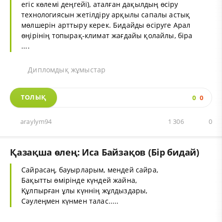
егіс көлемі деңгейі), аталған дақылдың өсіру
технологиясын жетілдіру арқылы сапалы астық
мөлшерін арттыру керек. Бидайды өсіруге Арал
өңірінің топырақ-климат жағдайы қолайлы, біра
....
Дипломдық жұмыстар
ТОЛЫҚ
0
0
araylym94
1 306
0
Қазақша өлең: Иса Байзақов (Бір бидай)
Сайрасаң, бауырларым, мендей сайра,
Бақытты өмірінде күндей жайна,
Құлпырған ұлы күннің жұлдыздары,
Сәулеңмен күнмен талас.....