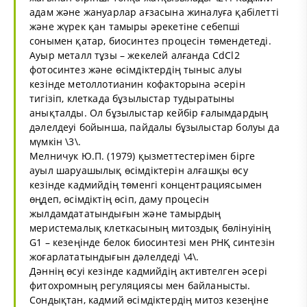
адам және жануарлар ағзасына жиналуға қабілетті
және жүрек қан тамыры әрекетіне себепші
сонымен қатар, биосинтез процесін төмендетеді.
Ауыр металл тұзы – жекелей алғанда CdCl2
фотосинтез және өсімдіктердің тыныс алуы
кезінде метоллотианин кофакторына әсерін
тигізіп, клеткада бұзылыстар тудыратыны
анықталды. Ол бұзылыстар кейбір ғалымдардың
дәлелдеуі бойынша, пайдалы бұзылыстар болуы да
мүмкін \3\.
Мелничук Ю.П. (1979) қызметтестерімен бірге
ауыл шаруашылық өсімдіктерін алғашқы өсу
кезінде кадмийдің төменгі концентрациясымен
өңдеп, өсімдіктің өсіп, даму процесін
жылдамдататындығын және тамырдың
меристемалық клеткасының митоздық бөлінуінің
G1 – кезеңінде белок биосинтезі мен РНҚ синтезін
жоғарлататындығын дәлелдеді \4\.
Дәннің өсуі кезінде кадмийдің активтелген әсері
фитохромның регуляциясы мен байланысты.
Сондықтан, кадмий өсімдіктердің митоз кезеңіне