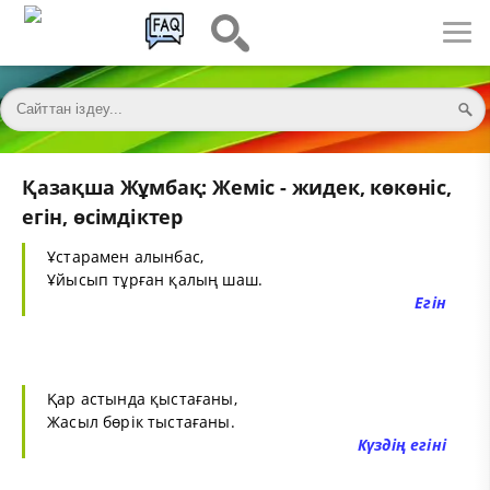
Қазақша Жұмбақ: Жеміс - жидек, көкөніс,
егін, өсімдіктер
Ұстарамен алынбас,
Ұйысып тұрған қалың шаш.
Егін
Қар астында қыстағаны,
Жасыл бөрік тыстағаны.
Күздің егіні