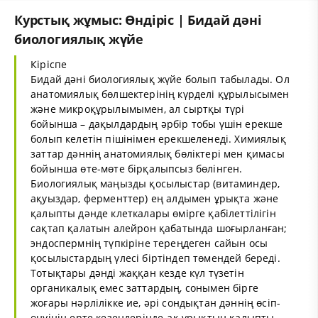
Курстық жұмыс: Өндіріс | Бидай дәні
биологиялық жүйе
Кіріспе
Бидай дәні биологиялық жүйе болып табылады. Ол
анатомиялық бөлшектерінің күрделі құрылысымен
және микроқұрылымымен, ал сыртқы түрі
бойынша – дақылдардың әрбір тобы үшін ерекше
болып келетін пішінімен ерекшеленеді. Химиялық
заттар дәннің анатомиялық бөліктері мен қимасы
бойынша өте-мөте бірқалыпсыз бөлінген.
Биологиялық маңызды қосылыстар (витаминдер,
ақуыздар, ферменттер) ең алдымен ұрықта және
қалыпты дәнде клеткалары өмірге қабілеттілігін
сақтап қалатын алейрон қабатында шоғырланған;
эндоспермнің түпкіріне тереңдеген сайын осы
қосылыстардың үлесі біртіндеп төмендей береді.
Тотықтары дәнді жаққан кезде күл түзетін
органикалық емес заттардың, сонымен бірге
жоғары нәрлілікке ие, әрі сондықтан дәннің өсіп-
өнуінің ерте кезеңдерінде-ақ ұрықтың қалыпты