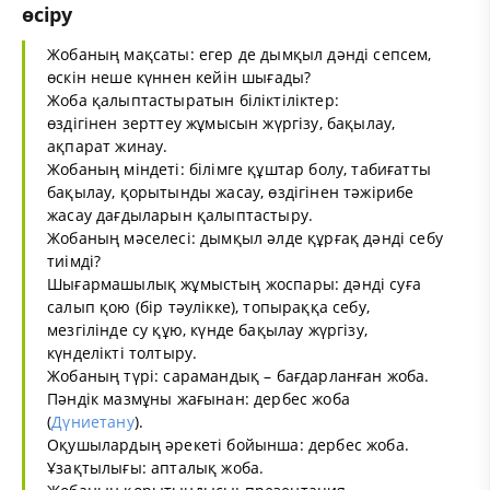
өсіру
Жобаның мақсаты: егер де дымқыл дәнді сепсем,
өскін неше күннен кейін шығады?
Жоба қалыптастыратын біліктіліктер:
өздігінен зерттеу жұмысын жүргізу, бақылау,
ақпарат жинау.
Жобаның міндеті: білімге құштар болу, табиғатты
бақылау, қорытынды жасау, өздігінен тәжірибе
жасау дағдыларын қалыптастыру.
Жобаның мәселесі: дымқыл әлде құрғақ дәнді себу
тиімді?
Шығармашылық жұмыстың жоспары: дәнді суға
салып қою (бір тәулікке), топыраққа себу,
мезгілінде су құю, күнде бақылау жүргізу,
күнделікті толтыру.
Жобаның түрі: сарамандық – бағдарланған жоба.
Пәндік мазмұны жағынан: дербес жоба
(
Дүниетану
).
Оқушылардың әрекеті бойынша: дербес жоба.
Ұзақтылығы: апталық жоба.