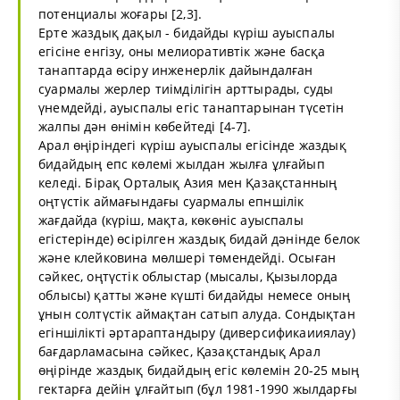
потенциалы жоғары [2,3].
Ерте жаздық дақыл - бидайды күріш ауыспалы
егісіне енгізу, оны мелиоративтік және басқа
танаптарда өсіру инженерлік дайындалған
суармалы жерлер тиімділігін арттырады, суды
үнемдейді, ауыспалы егіс танаптарынан түсетін
жалпы дән өнімін көбейтеді [4-7].
Арал өңіріндегі күріш ауыспалы егісінде жаздық
бидайдың епс көлемі жылдан жылға ұлғайып
келеді. Бірақ Орталық Азия мен Қазақстанның
оңтүстік аймағындағы суармалы епншілік
жағдайда (күріш, мақта, көкөніс ауыспалы
егістерінде) өсірілген жаздық бидай дәнінде белок
және клейковина мөлшері төмендейді. Осыған
сәйкес, оңтүстік облыстар (мысалы, Қызылорда
облысы) қатты және күшті бидайды немесе оның
ұнын солтүстік аймақтан сатып алуда. Сондықтан
егіншілікті әртараптандыру (диверсификаииялау)
бағдарламасына сәйкес, Қазақстандық Арал
өңірінде жаздық бидайдың егіс көлемін 20-25 мың
гектарға дейін ұлғайтып (бұл 1981-1990 жылдарғы