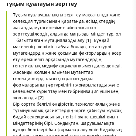
тұқым қуалауын зерттеу
Тұқым қуалаушылықты зерттеу мақсатында және
селекция тұрғысынан қарағанда, өсімдіктердің
жасанды, мутагенезімен айналысатын
зерттеушілердің алдында маңызды міндет тұр, ол
– бағытталған мутацияларды алу [1]. Бұндай
мәселенің шешімін табуға болады, ол әртүрлі
мутагендердің және қосымша факторлардың әсер
ету ерекшелігі арқасында мутагендердің
генетикалық модификациялануымен дәлелденеді.
Жасанды жолмен алынған мутанттар
селекционерді қызықтыратын дақыл
формаларының әртүрлілігін жоғарылатады және
келешекте сұрыптау мен гибридизация үшін кең
жол ашады [2].
Бір сортта белгілі өндірістік, технологиялық және
тұтынушылық қасиеттердің бірге қабысуы жұмсақ
бидай селекциясының негізгі және шешімі қиын
міндеттерінің бірі. Сондықтан, шаруашылықта
құнды белгілері бар формалар алу үшін бидайдың
өсуі мен дамуына әртүрлі мутагендердің әсерін