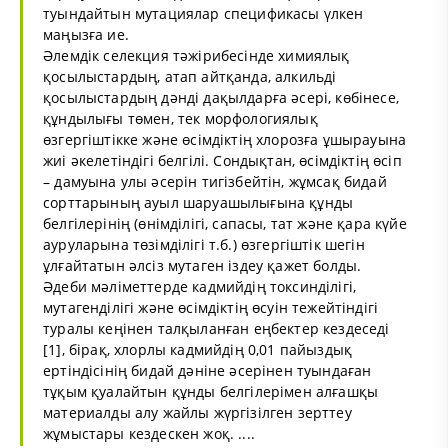
туындайтын мутациялар спецификасы үлкен
маңызға ие.
Әлемдік селекция тәжірибесінде химиялық
қосылыстардың, атап айтқанда, алкильді
қосылыстардың дәнді дақылдарға әсері, көбінесе,
құндылығы төмен, тек морфологиялық
өзгергіштікке және өсімдіктің хлорозға ұшырауына
жиі әкелетіндігі белгілі. Сондықтан, өсімдіктің өсіп
– дамуына улы әсерін тигізбейтін, жұмсақ бидай
сорттарының ауыл шаруашылығына құнды
белгілерінің (өнімділігі, сапасы, тат және қара күйе
ауруларына төзімділігі т.б.) өзгергіштік шегін
ұлғайтатын әлсіз мутаген іздеу қажет болды.
Әдеби мәліметтерде кадмийдің токсинділігі,
мутагенділігі және өсімдіктің өсуін тежейтіндігі
туралы кеңінен талқыланған еңбектер кездеседі
[1], бірақ, хлорлы кадмийдің 0,01 пайыздық
ертіндісінің бидай дәніне әсерінен туындаған
тұқым қуалайтын құнды белгілерімен алғашқы
материалды алу жайлы жүргізілген зерттеу
жұмыстары кездескен жоқ. ....