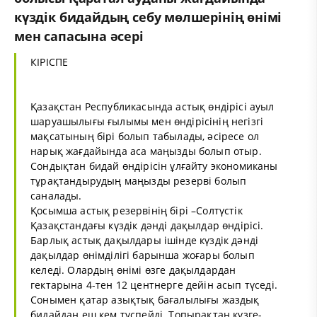
күздік бидайдың себу мөлшерінің өнімі
мен сапасына әсері
КІРІСПЕ
Қазақстан Республикасында астық өндірісі ауыл
шаруашылығы ғылымы мен өндірісінің негізгі
мақсатының бірі болып табылады, әсіресе ол
нарық жағдайында аса маңызды болып отыр.
Сондықтан бидай өндірісін ұлғайту экономиканы
тұрақтандырудың маңызды резерві болып
саналады.
Қосымша астық резервінің бірі –Солтүстік
Қазақстандағы күздік дәнді дақылдар өндірісі.
Барлық астық дақылдары ішінде күздік дәнді
дақылдар өнімділігі барынша жоғары болып
келеді. Олардың өнімі өзге дақылдардан
гектарына 4-тен 12 центнерге дейін асып түседі.
Сонымен қатар азықтық бағалылығы жаздық
бидайдан еш кем түспейді. Топырақтан күзге-