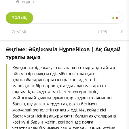
Өлеңдер
ТОЛЫҚ
0
0
ZHARAR
1 195
0
Әңгіме: Әбдіжәміл Нұрпейісов | Ақ бидай
туралы аңыз
Құлқын сәріде жазу столына кеп отырғанда айтар
ойым әзір сияқты еді. Ыбырсып жатқан
қолжазбаларды ары ысыра сап, әдеттегі
машықпен бір парақ қағазды алдыма тартып
алдым. Қолымда жем тілеген көгершіннің
мойнындай қылпылдаған қарындаш та аяғынан
басып, шу деген жерден ақ қағаз бетімен
жорғалай жөнелетін сияқты еді. Иә, кейде кісі
бастамаған ісінің ақыры сәтті болып аяқталарына
көзі күні бұрын жетіп, көкірегінде қолға
ұстатқандай бір нығыз сенім тұрады. Оның үстіне