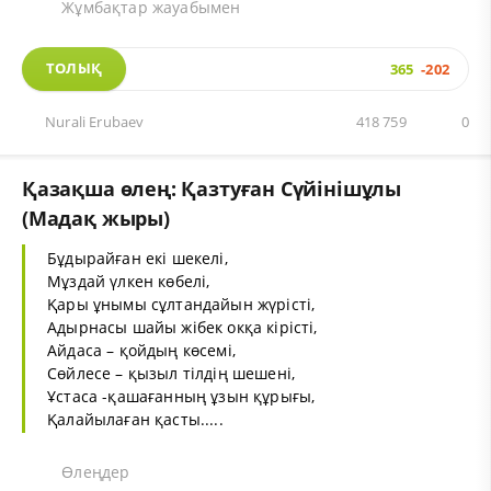
Жұмбақтар жауабымен
ТОЛЫҚ
365
-202
Nurali Erubaev
418 759
0
Қазақша өлең: Қазтуған Сүйінішұлы
(Мадақ жыры)
Бұдырайған екі шекелі,
Мұздай үлкен көбелі,
Қары ұнымы сұлтандайын жүрісті,
Адырнасы шайы жібек окқа кірісті,
Айдаса – қойдың көсемі,
Сөйлесе – қызыл тілдің шешені,
Ұстаса -қашағанның ұзын құрығы,
Қалайылаған қасты.....
Өлеңдер