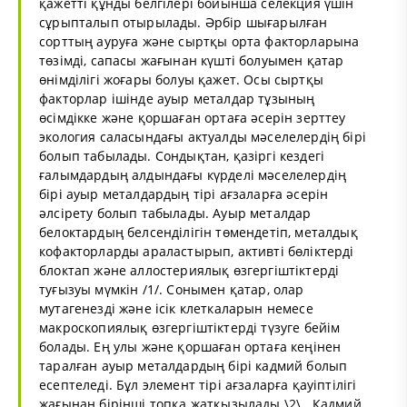
қажетті құнды белгілері бойынша селекция үшін
сұрыпталып отырылады. Әрбір шығарылған
сорттың ауруға және сыртқы орта факторларына
төзімді, сапасы жағынан күшті болуымен қатар
өнімділігі жоғары болуы қажет. Осы сыртқы
факторлар ішінде ауыр металдар тұзының
өсімдікке және қоршаған ортаға әсерін зерттеу
экология саласындағы актуалды мәселелердің бірі
болып табылады. Сондықтан, қазіргі кездегі
ғалымдардың алдындағы күрделі мәселелердің
бірі ауыр металдардың тірі ағзаларға әсерін
әлсірету болып табылады. Ауыр металдар
белоктардың белсенділігін төмендетіп, металдық
кофакторларды араластырып, активті бөліктерді
блоктап және аллостериялық өзгергіштіктерді
туғызуы мүмкін /1/. Сонымен қатар, олар
мутагенезді және ісік клеткаларын немесе
макроскопиялық өзгергіштіктерді түзуге бейім
болады. Ең улы және қоршаған ортаға кеңінен
таралған ауыр металдардың бірі кадмий болып
есептеледі. Бұл элемент тірі ағзаларға қауіптілігі
жағынан бірінші топқа жатқызылады \2\ . Кадмий