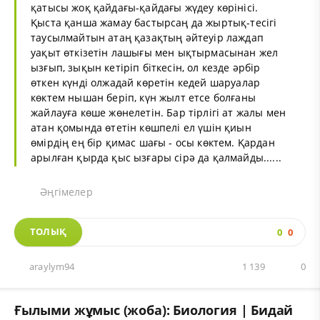
қатысы жоқ қайдағы-қайдағы жүдеу көрінісі.
Қыста қанша жамау бастырсаң да жыртық-тесігі
таусылмайтын атаң қазақтың әйтеуір лаждап
уақыт өткізетін лашығы мен ықтырмасынан жел
ызғып, зықын кетіріп біткесін, ол кезде әрбір
өткен күнді олжадай көретін кедей шаруалар
көктем нышан беріп, күн жылт етсе болғаны
жайлауға көше жөнелетін. Бар тірлігі ат жалы мен
атан қомында өтетін көшпелі ел үшін қиын
өмірдің ең бір қимас шағы - осы көктем. Қардан
арылған қырда қыс ызғары сірә да қалмайды......
Әңгімелер
ТОЛЫҚ
0
0
araylym94
1 139
0
Ғылыми жұмыс (жоба): Биология | Бидай