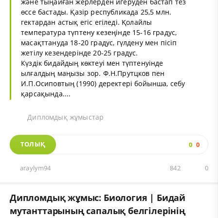
және тыңайған жерлерден игеруден бастап тез
өссе бастады. Қазір республикада 25,5 млн.
гектардан астық егіс егіледі. Қолайлы
температура түптену кезеңінде 15-16 градус,
масақттануда 18-20 градус, гүлдену мен пісіп
жетілу кезендерінде 20-25 градус.
Күздік бидайдың көктеуі мен түптенуінде
ылғалдың маңызы зор. Ф.Н.Прутцков пен
И.П.Осиповтың (1990) деректері бойынша, себу
қарсақында....
Дипломдық жұмыстар
ТОЛЫҚ
0
0
araylym94
842
0
Дипломдық жұмыс: Биология | Бидай
мутанттарының сапалық белгілерінің