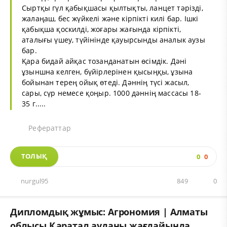
Сыртқы гүл қабықшасы қылтықты, ланцет тәрізді,
жалаңаш, бес жүйкелі және кірпікті килі бар. Ішкі
қабықша қоскилді, жоғары жағында кірпікті,
аталығы үшеу, түйінінде қауырсынды аналык аузы
бар.
Қара бидай айқас тозанданатын өсімдік. Дәні
ұзыншна келген, бүйірлерінен қысыңқы, ұзына
бойынан терең ойық өтеді. Дәннің түсі жасыл,
сары, сүр немесе қоңыр. 1000 дәннің массасы 18-
35 г.....
Рефераттар
ТОЛЫҚ
0
0
nurgul95
849
0
Дипломдық жұмыс: Агрономия | Алматы
облысы Қаратал ауданы жағдайында