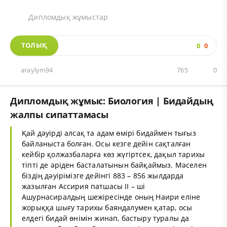
Дипломдық жұмыстар
ТОЛЫҚ
0
0
araylym94
765
0
Дипломдық жұмыс: Биология | Бидайдың
жалпы сипаттамасы
Қай дәуірді алсақ та адам өмірі бидаймен тығыз
байланыста болған. Осы кезге дейін сақталған
кейбір қолжазбаларға көз жүгіртсек, дақыл тарихы
тіпті де әріден басталатынын байқаймыз. Мәселен
біздің дәуірімізге дейінгі 883 – 856 жылдарда
жазылған Ассирия патшасы II – ші
Ашурнасиралдың шежіресінде оның Наири еліне
жорыққа шығу тарихы баяндалумен қатар, осы
елдегі бидай өнімін жинап, бастыру туралы да