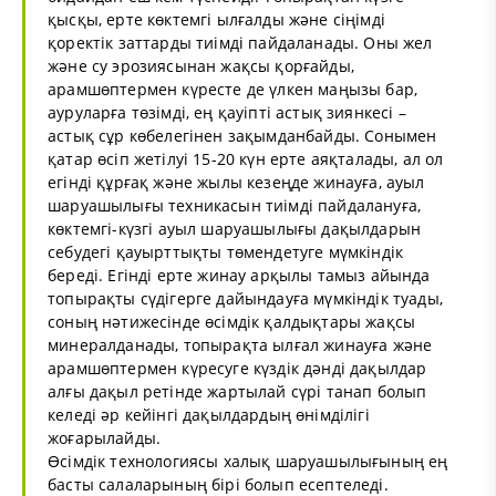
қысқы, ерте көктемгі ылғалды және сіңімді
қоректік заттарды тиімді пайдаланады. Оны жел
және су эрозиясынан жақсы қорғайды,
арамшөптермен күресте де үлкен маңызы бар,
ауруларға төзімді, ең қауіпті астық зиянкесі –
астық сұр көбелегінен зақымданбайды. Сонымен
қатар өсіп жетілуі 15-20 күн ерте аяқталады, ал ол
егінді құрғақ және жылы кезеңде жинауға, ауыл
шаруашылығы техникасын тиімді пайдалануға,
көктемгі-күзгі ауыл шаруашылығы дақылдарын
себудегі қауырттықты төмендетуге мүмкіндік
береді. Егінді ерте жинау арқылы тамыз айында
топырақты сүдігерге дайындауға мүмкіндік туады,
соның нәтижесінде өсімдік қалдықтары жақсы
минералданады, топырақта ылғал жинауға және
арамшөптермен күресуге күздік дәнді дақылдар
алғы дақыл ретінде жартылай сүрі танап болып
келеді әр кейінгі дақылдардың өнімділігі
жоғарылайды.
Өсімдік технологиясы халық шаруашылығының ең
басты салаларының бірі болып есептеледі.