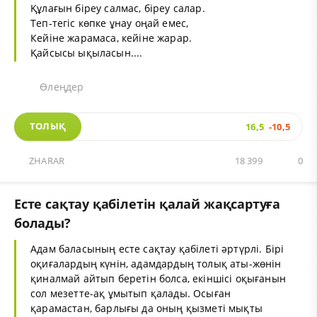
Құлағын біреу салмас, біреу салар.
Теп-тегіс көпке ұнау оңай емес,
Кейіне жарамаса, кейіне жарар.
Қайсысы ықыласын....
Өлеңдер
ТОЛЫҚ
16,5
-10,5
ZHARAR
18 399
0
Есте сақтау қабілетін қалай жақсартуға
болады?
Адам баласының есте сақтау қабілеті әртүрлі. Бірі
оқиғалардың күнін, адамдардың толық аты-жөнін
қиналмай айтып беретін болса, екіншісі оқығанын
сол мезетте-ақ ұмытып қалады. Осыған
қарамастан, барлығы да оның қызметі мықты