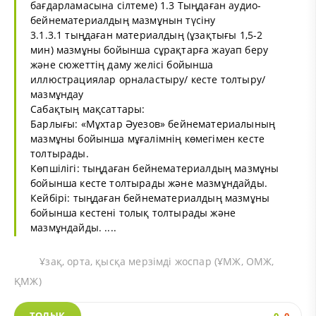
бағдарламасына сілтеме) 1.3 Тыңдаған аудио-
бейнематериалдың мазмұнын түсіну
3.1.3.1 тыңдаған материалдың (ұзақтығы 1,5-2
мин) мазмұны бойынша сұрақтарға жауап беру
және сюжеттің даму желісі бойынша
иллюстрациялар орналастыру/ кесте толтыру/
мазмұндау
Сабақтың мақсаттары:
Барлығы: «Мұхтар Әуезов» бейнематериалының
мазмұны бойынша мұғалімнің көмегімен кесте
толтырады.
Көпшілігі: тыңдаған бейнематериалдың мазмұны
бойынша кесте толтырады және мазмұндайды.
Кейбірі: тыңдаған бейнематериалдың мазмұны
бойынша кестені толық толтырады және
мазмұндайды. ....
Ұзақ, орта, қысқа мерзімді жоспар (ҰМЖ, ОМЖ,
ҚМЖ)
ТОЛЫҚ