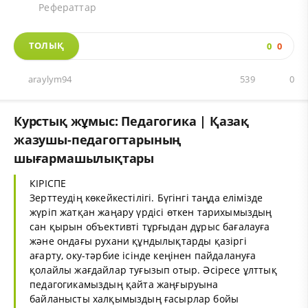
Рефераттар
ТОЛЫҚ
0
0
araylym94
539
0
Курстық жұмыс: Педагогика | Қазақ
жазушы-педагогтарының
шығармашылықтары
КІРІСПЕ
Зерттеудің көкейкестілігі. Бүгінгі таңда елімізде
жүріп жатқан жаңару үрдісі өткен тарихымыздың
сан қырын объективті тұрғыдан дұрыс бағалауға
және ондағы рухани құндылықтарды қазіргі
ағарту, оку-тәрбие ісінде кеңінен пайдалануға
қолайлы жағдайлар туғызып отыр. Әсіресе ұлттық
педагогикамыздың қайта жаңғыруына
байланысты халқымыздың ғасырлар бойы