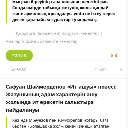
мыңнан біреуінің ғана қолынан келетіні рас.
Сонда өмірде табысқа жетудің жолы қандай
және арманның орындалуы үшін не істеу керек
деген қарапайым сұрақтар туындамақ.
Қыздарға (бойжеткен) пайдалы кеңестер |
Аналарға және әйелдерге кеңестер
ТОЛЫҚ
0
0
ZHARAR
11 381
0
Сафуан Шаймерденов «Ит ашуы» повесі:
Жазушының адам характерін ашу
жолында ит әрекетін салыстыра
пайдалануы
Кезінде М.Әуезов пен Ғ.Мүсірепов жоғары баға
берген «Болашаққа жол», кейін «Инеш» аталған