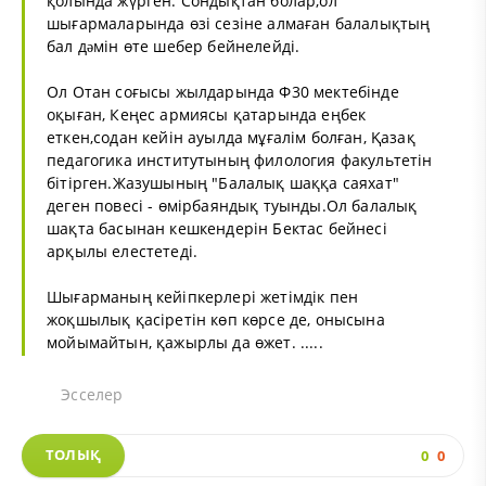
қолында жүрген. Сондықтан болар,ол
шығармаларында өзі сезіне алмаған балалықтың
бал дəмін өте шебер бейнелейді.
Ол Отан соғысы жылдарында Ф30 мектебінде
оқыған, Кеңес армиясы қатарында еңбек
еткен,содан кейін ауылда мұғалім болған, Қазақ
педагогика институтының филология факультетін
бітірген.Жазушының "Балалық шаққа саяхат"
деген повесі - өмірбаяндық туынды.Ол балалық
шақта басынан кешкендерін Бектас бейнесі
арқылы елестетеді.
Шығарманың кейіпкерлері жетімдік пен
жоқшылық қасіретін көп көрсе де, онысына
мойымайтын, қажырлы да өжет. .....
Эсселер
ТОЛЫҚ
0
0