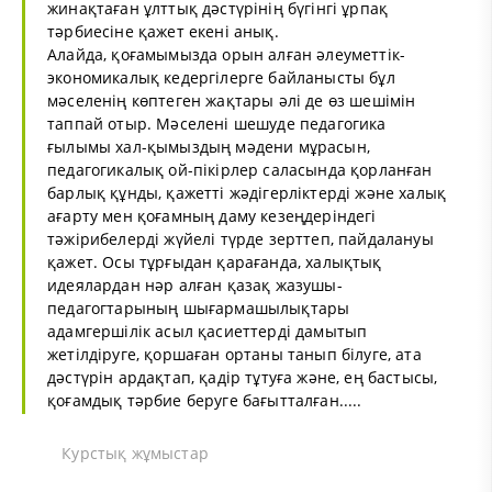
жинақтаған ұлттық дәстүрінің бүгінгі ұрпақ
тәрбиесіне қажет екені анық.
Алайда, қоғамымызда орын алған әлеуметтік-
экономикалық кедергілерге байланысты бұл
мәселенің көптеген жақтары әлі де өз шешімін
таппай отыр. Мәселені шешуде педагогика
ғылымы хал-қымыздың мәдени мұрасын,
педагогикалық ой-пікірлер саласында қорланған
барлық құнды, қажетті жәдігерліктерді және халық
ағарту мен қоғамның даму кезеңдеріндегі
тәжірибелерді жүйелі түрде зерттеп, пайдалануы
қажет. Осы тұрғыдан қарағанда, халықтық
идеялардан нәр алған қазақ жазушы-
педагогтарының шығармашылықтары
адамгершілік асыл қасиеттерді дамытып
жетілдіруге, қоршаған ортаны танып білуге, ата
дәстүрін ардақтап, қадір тұтуға және, ең бастысы,
қоғамдық тәрбие беруге бағытталған.....
Курстық жұмыстар