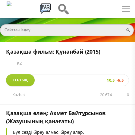
Қазақша фильм: Құнанбай (2015)
KZ
ТОЛЫҚ
10,5
-6,5
Kazbek
20 674
0
Қазақша өлең: Ахмет Байтұрсынов
(Жазушының қанағаты)
Бұл сөзді біреу алмас, біреу алар,