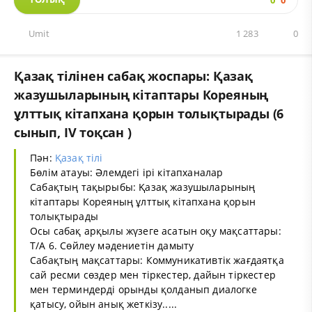
0
0
Umit
1 283
0
Қазақ тілінен сабақ жоспары: Қазақ
жазушыларының кітаптары Кореяның
ұлттық кітапхана қорын толықтырады (6
сынып, IV тоқсан )
Пән:
Қазақ тілі
Бөлім атауы: Әлемдегі ірі кітапханалар
Сабақтың тақырыбы: Қазақ жазушыларының
кітаптары Кореяның ұлттық кітапхана қорын
толықтырады
Осы сабақ арқылы жүзеге асатын оқу мақсаттары:
Т/А 6. Сөйлеу мәдениетін дамыту
Сабақтың мақсаттары: Коммуникативтік жағдаятқа
сай ресми сөздер мен тіркестер, дайын тіркестер
мен терминдерді орынды қолданып диалогке
қатысу, ойын анық жеткізу.....