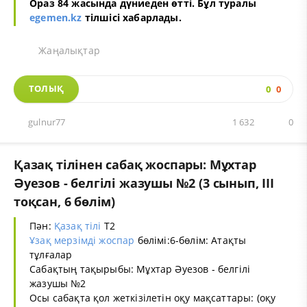
Ораз 84 жасында дүниеден өтті. Бұл туралы
egemen.kz
тілшісі хабарлады.
Жаңалықтар
ТОЛЫҚ
0
0
gulnur77
1 632
0
Қазақ тілінен сабақ жоспары: Мұхтар
Әуезов - белгілі жазушы №2 (3 сынып, III
тоқсан, 6 бөлім)
Пән:
Қазақ тілі
Т2
Ұзақ мерзімді жоспар
бөлімі:6-бөлім: Атақты
тұлғалар
Сабақтың тақырыбы: Мұхтар Әуезов - белгілі
жазушы №2
Осы сабақта қол жеткізілетін оқу мақсаттары: (оқу