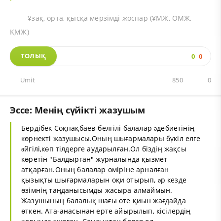
Ұзақ, орта, қысқа мерзімді жоспар (ҰМЖ, ОМЖ,
ҚМЖ)
ТОЛЫҚ
0
0
Umit
850
0
Эссе: Менің сүйікті жазушым
Бердібек Соқпақбаев-белгілі балалар əдебиетінің
көрнекті жазушысы.Оның шығармалары бүкіл елге
əйгілі,көп тілдерге аударылған.Ол біздің жақсы
көретін "Балдырған" журналында қызмет
атқарған.Оның балалар өміріне арналған
қызықты шығармаларын оқи отырып, əр кезде
өзімнің таңданысымды жасыра алмаймын.
Жазушының балалық шағы өте қиын жағдайда
өткен. Ата-анасынан ерте айырылып, кісілердің