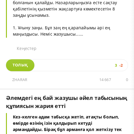
болғанын қалайды. Назарларыңызға есте сақтау
қабілетінің қызметін жақсартуға көмектесетін 8
заңды ұсынамыз.
1. Ұғыну заңы. Бұл заң ең қарапайымы әрі ең
маңыздысы. Неміс жазушысы......
Кеңестер
ТОЛЫҚ
3
-2
ZHARAR
14 667
0
Әлемдегі ең бай жазушы әйел табысының
құпиясын жария етті
Кез-келген адам табысқа жетіп, атақты болып,
өмірде өзінің ізін қалдырып кетуді
армандайды. Бірақ бұл арманға қол жеткізу тек