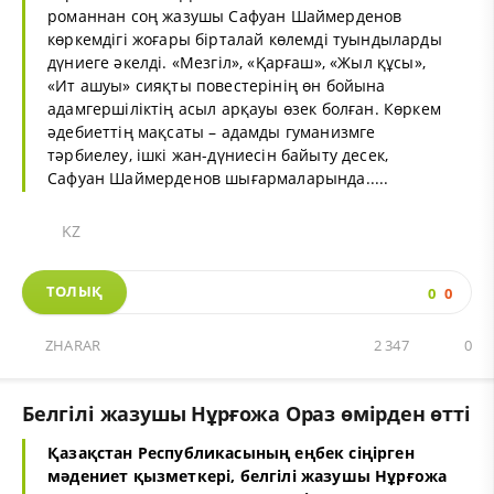
романнан соң жазушы Сафуан Шаймерденов
көркемдігі жоғары бірталай көлемді туындыларды
дүниеге әкелді. «Мезгіл», «Қарғаш», «Жыл құсы»,
«Ит ашуы» сияқты повестерінің өн бойына
адамгершіліктің асыл арқауы өзек болған. Көркем
әдебиеттің мақсаты – адамды гуманизмге
тәрбиелеу, ішкі жан-дүниесін байыту десек,
Сафуан Шаймерденов шығармаларында.....
KZ
ТОЛЫҚ
0
0
ZHARAR
2 347
0
Белгілі жазушы Нұрғожа Ораз өмірден өтті
Қазақстан Республикасының еңбек сіңірген
мәдениет қызметкері, белгілі жазушы Нұрғожа