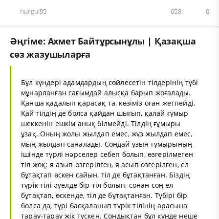
nurgul95
658
0
Әңгіме: Ахмет Байтұрсынұлы | Қазақша
сөз жазушыларға
Бұл күндері адамдардың сөйлесетін тілдерінің түбі
мұнарланған сағымдай алысқа барып жоғалады.
Қанша қадалып қарасақ та, көзіміз оған жетпейді.
Қай тілдің де болса қайдан шығып, қалай ғұмыр
шеккенін ешкім анық білмейді. Тілдің ғұмыры
ұзақ. Оның жолы жылдап емес, жүз жылдап емес,
мың жылдап саналады. Сондай ұзын ғұмырының
ішінде түрлі нәрселер себеп болып, өзгерілмеген
тіл жоқ: я азып өзгерілген, я асып өзгерілген, ел
бұтақтап өскен сайын, тіл де бұтақтанған. Біздің
түрік тілі әуелде бір тіл болып, сонан соң ел
бұтақтап, өскенде, тіл де бұтақтанған. Түбірі бір
болса да, түрі басқаланып түрік тілінің арасына
тарау-тарау жік түскен. Сондықтан бұл күнде неше