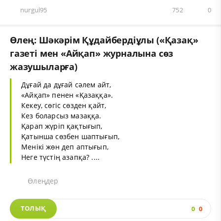
nurgul95
752
0
Өлең: Шәкәрім Құдайбердіұлы («Қазақ»
газеті мен «Айқап» журналына сөз
жазушыларға)
Дұғай да дұғай сәлем айт,
«Айқап» пенен «Қазаққа».
Кекеу, сөгіс сөзден қайт,
Кез боларсыз мазаққа.
Қарап жүріп қақтығып,
Қатынша сөзбен шаптығып,
Менікі жөн деп аптығып,
Неге түстің азапқа? ....
Өлеңдер
ТОЛЫҚ
0
0