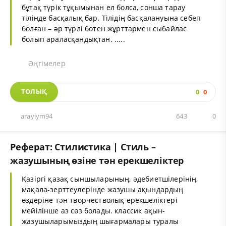
бұтақ түрік тұқымынан ел болса, сонша тарау
тілінде басқалық бар. Тілідің басқалануына себеп
болған – әр түрлі бөтен жұрттармен сыбайлас
болып араласқандықтан. .....
Әңгімелер
ТОЛЫҚ
0
0
araylym94
643
0
Реферат: Стилистика | Стиль –
жазушының өзіне тән ерекшеліктер
Қазіргі қазақ сыншыларының, әдебиетшілерінің,
мақала-зерттеулерінде жазушы ақындардың
өздеріне тән творчестволық ерекшеліктері
мейілінше аз сөз болады. классик ақын-
жазушыларымыздың шығармалары туралы