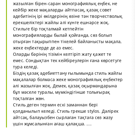
жазылған бірен-саран монографиялық еңбек, не
кейбір жеке мақаларды айтпасақ, қазақ совет
әдебитінің ірі өкілдерінің өзіне тән творчестволық
ерекшеліктері жайлы әлі күнге ешнәрсе жоқ.
Стильге бір тоқталмай кетпейтін
монографияларды былай қойғанда, сөз болып
отырған тақырыппен тікелей байланысты мақала,
жеке еңбектерде де аз емес.
Оларды бәрінің тізімін келтіріп жату қажет те
емес. Сондықтан тек кейбіреулерін ғана көрсетуге
тура келеді.
Біздің қазақ әдебиеттану ғылымында стиль жайлы
мақалалар болмаса жеке монографиялық еңбектер
әлі жазылған жоқ. Демек, қазақ оқырмандарына
бұл мәселе туралы, мүмкіндігінше толығырақ
тоқталған жөн.
Стиль деген термин ескі заманнан бері
қолданылып келеді. Стиль грекше stylos. Дәлірек
айтсақ, балауызбен сырлаған тақтаға сөз жазу
үшін жұмсалынған ағаш қалақша. ....