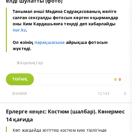
елді шулатты (фото)
Танымал әнші Мәдина Сәдуақасованың желіге
салған сексуалды фотосын көрген оқырмандар
оны Ким Кардашьянға теңеді деп хабарлайды
nur.kz
.
Ол өзінің
парақшасына
айрықша фотосын
жүктеді.
Жаңалықтар
ТОЛЫҚ
0
0
ZHARAR
12 133
0
Ерлерге кеңес: Костюм (шалбар). Көнермес
14 қағида
Көп жағдайда жігіттер костюм кию тірлігінде