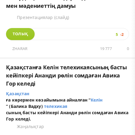
мен мәдениеттің дамуы
Презентациялар (слайд)
ТОЛЫҚ
5
-2
ZHARAR
19 777
0
Қазақстанға Келін телехикаясының басты
кейіпкері Ананди рөлін сомдаған Авика
Гор келеді
Қазақстан
ға көрермен көзайымына айналған “
Келін
” (Балика Вадху)
телехикая
сының басты кейіпкері Ананди рөлін сомдаған Авика
Гор келеді.
Жаңалықтар