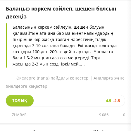
Балаңыз көркем сөйлеп, шешен болсын
десеңіз
Баласының көркем сөйлеуін, шешен болуын
қаламайтын ата-ана бар ма екен? Ғалымдардың
пікірінше, бір жасқа толған нәрестенің тілдік
қорында 7-10 сөз ғана болады. Екі жасқа толғанда
сөз қоры 100-ден 200-ге дейін артады. Үш жаста
бала 1,5-2 мыңнан аса сөз меңгереді. Төрт
жасында 2-3 мың сөзді іркілмей.....
Әкелерге (папа) пайдалы кеңестер | Аналарға және
әйелдерге кеңестер
ТОЛЫҚ
4,5
-2,5
ZHARAR
9 086
0