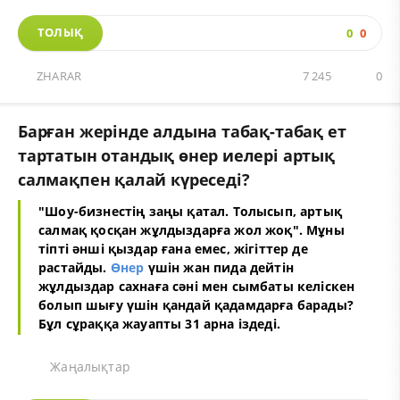
ТОЛЫҚ
0
0
ZHARAR
7 245
0
Барған жерінде алдына табақ-табақ ет
тартатын отандық өнер иелері артық
салмақпен қалай күреседі?
"Шоу-бизнестің заңы қатал. Толысып, артық
салмақ қосқан жұлдыздарға жол жоқ". Мұны
тіпті әнші қыздар ғана емес, жігіттер де
растайды.
Өнер
үшін жан пида дейтін
жұлдыздар сахнаға сәні мен сымбаты келіскен
болып шығу үшін қандай қадамдарға барады?
Бұл сұраққа жауапты 31 арна іздеді.
Жаңалықтар