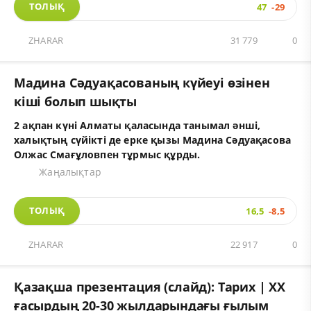
ТОЛЫҚ
47
-29
ZHARAR
31 779
0
Мадина Сәдуақасованың күйеуі өзінен
кіші болып шықты
2 ақпан күні Алматы қаласында танымал әнші,
халықтың сүйікті де ерке қызы
Мадина Сәдуақасова
Олжас Смағұловпен тұрмыс құрды.
Жаңалықтар
ТОЛЫҚ
16,5
-8,5
ZHARAR
22 917
0
Қазақша презентация (слайд): Тарих | ХХ
ғасырдың 20-30 жылдарындағы ғылым