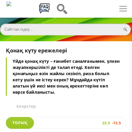
Қонақ күту ережелері
Үйде қонақ күту – ғанибет саналғанымен, үлкен
жауапкершілікті де талап етеді. Келген
қонағыңыз өзін жайлы сезініп, риза болып
кету үшін не істеу керек? Мұндайда күтіп
алатын үй иесі мен оның әрекеттеріне көп
нәрсе байланысты.
Кеңестер
ТОЛЫҚ
23,5
-13,5