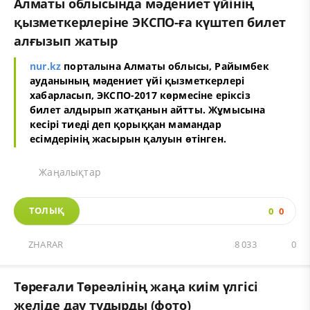
Алматы облысында мәдениет үйінің
қызметкерлеріне ЭКСПО-ға күштеп билет
алғызып жатыр
nur.kz
порталына Алматы облысы, Райымбек
ауданының мәдениет үйі қызметкерлері
хабарласып, ЭКСПО-2017 көрмесіне еріксіз
билет алдырып жатқанын айтты. Жұмысына
кесірі тиеді деп қорыққан мамандар
есімдерінің жасырын қалуын өтінген.
Жаңалықтар
ТОЛЫҚ
0
0
ZHARAR
8 033
0
Төреғали Төреәлінің жаңа киім үлгісі
желіде дау тудырды (фото)