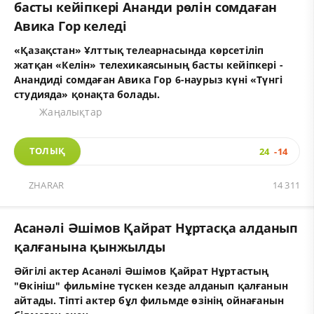
басты кейіпкері Ананди рөлін сомдаған
Авика Гор келеді
«Қазақстан» Ұлттық телеарнасында көрсетіліп
жатқан «Келін» телехикаясының басты кейіпкері -
Анандиді сомдаған Авика Гор 6-наурыз күні «Түнгі
студияда» қонақта болады.
Жаңалықтар
ТОЛЫҚ
24
-14
ZHARAR
14 311
Асанәлі Әшімов Қайрат Нұртасқа алданып
қалғанына қынжылды
Әйгілі актер Асанәлі Әшімов Қайрат Нұртастың
"Өкініш" фильміне түскен кезде алданып қалғанын
айтады. Тіпті актер бұл фильмде өзінің ойнағанын