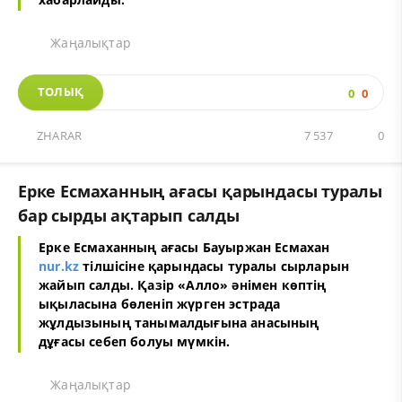
Жаңалықтар
ТОЛЫҚ
0
0
ZHARAR
7 537
0
Ерке Есмаханның ағасы қарындасы туралы
бар сырды ақтарып салды
Ерке Есмаханның ағасы Бауыржан Есмахан
nur.kz
тілшісіне қарындасы туралы сырларын
жайып салды. Қазір «Алло» әнімен көптің
ықыласына бөленіп жүрген эстрада
жұлдызының танымалдығына анасының
дұғасы себеп болуы мүмкін.
Жаңалықтар