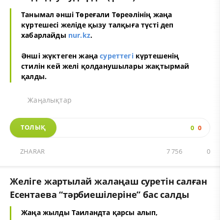
Танымал әнші Төреғали Төреәлінің жаңа
күртешесі желіде қызу талқыға түсті деп
хабарлайды
nur.kz
.
Әнші жүктеген жаңа
суреттегі
күртешенің
стилін кей желі қолданушылары жақтырмай
қалды.
Жаңалықтар
ТОЛЫҚ
0
0
ZHARAR
7 756
0
Желіге жартылай жалаңаш суретін салған
Есентаева “тәрбиешілеріне” бас салды
Жаңа жылды Таиландта қарсы алып,