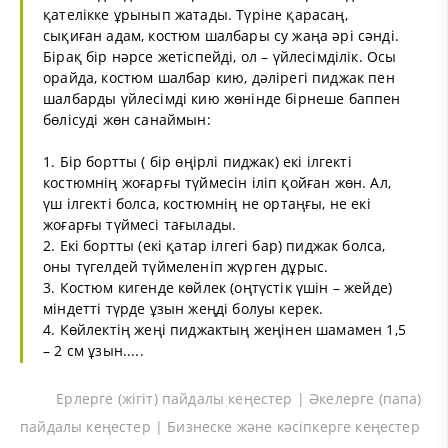
қателікке ұрынып жатады. Түріне қарасаң,
сықиған адам, костюм шалбары су жаңа әрі сәнді.
Бірақ бір нәрсе жетіспейді, ол – үйлесімділік. Осы
орайда, костюм шалбар кию, дәлірегі пиджак пен
шалбарды үйлесімді кию жөнінде бірнеше баппен
бөлісуді жөн санаймын:
1. Бір бортты ( бір өңірлі пиджак) екі ілгекті
костюмнің жоғарғы түймесін іліп қойған жөн. Ал,
үш ілгекті болса, костюмнің не ортаңғы, не екі
жоғарғы түймесі тағылады.
2. Екі бортты (екі қатар ілгегі бар) пиджак болса,
оны түгелдей түймеленіп жүрген дұрыс.
3. Костюм кигенде көйлек (оңтүстік үшін – жейде)
міндетті түрде ұзын жеңді болуы керек.
4. Көйлектің жеңі пиджактың жеңінен шамамен 1,5
– 2 см ұзын.....
Ерлерге (жігіт) пайдалы кеңестер | Әкелерге (папа)
пайдалы кеңестер | Бизнеске және кәсіпкерге кеңестер