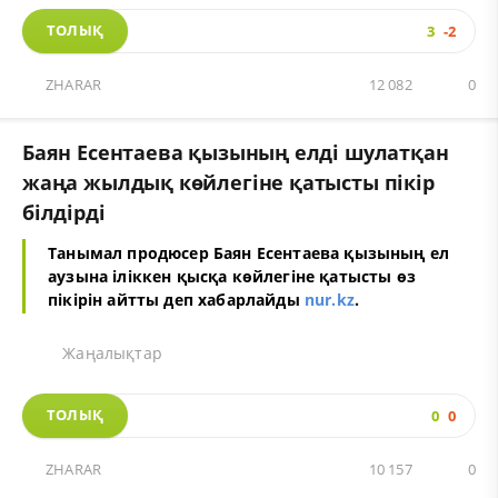
ТОЛЫҚ
3
-2
ZHARAR
12 082
0
Баян Есентаева қызының елді шулатқан
жаңа жылдық көйлегіне қатысты пікір
білдірді
Танымал продюсер Баян Есентаева қызының ел
аузына іліккен қысқа көйлегіне қатысты өз
пікірін айтты деп хабарлайды
nur.kz
.
Жаңалықтар
ТОЛЫҚ
0
0
ZHARAR
10 157
0