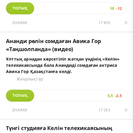
ТОЛЫҚ
19
-12
ZHARAR
17 850
0
Ананди рөлін сомдаған Авика Гор
«Таңшолпанда» (видео)
Ұлттық арнадан көрсетіліп жатқан үндінің «Келін»
телехикаясында бала Анандиді сомдаған актриса
Авика Гор Қазақстанға келді.
Жаңалықтар
ТОЛЫҚ
5,5
-2,5
ZHARAR
17 263
0
Түнгі студияға Келін телехикаясының