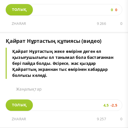
ТОЛЫҚ
0
0
ZHARAR
9 266
0
Қайрат Нұртастың құпиясы (видео)
Қайрат Нұртастың жеке өміріне деген ел
қызығушылығы ол танымал бола бастағаннан
бері пайда болды. Әсіресе, жас қыздар
Қайраттың экраннан тыс өмірінен хабардар
болғысы келеді.
Жаңалықтар
ТОЛЫҚ
4,5
-2,5
ZHARAR
9 257
0