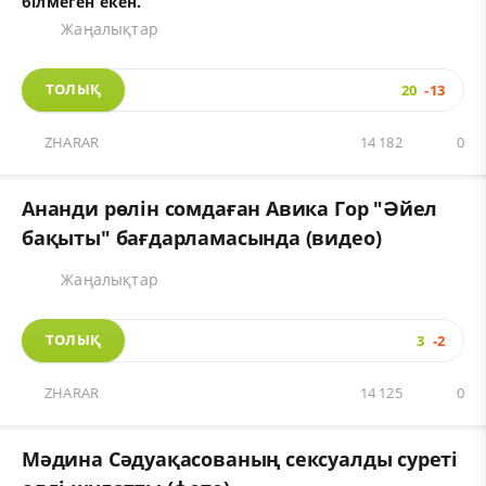
білмеген екен.
Жаңалықтар
ТОЛЫҚ
20
-13
ZHARAR
14 182
0
Ананди рөлін сомдаған Авика Гор "Әйел
бақыты" бағдарламасында (видео)
Жаңалықтар
ТОЛЫҚ
3
-2
ZHARAR
14 125
0
Мәдина Сәдуақасованың сексуалды суреті