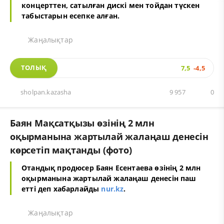
концерттен, сатылған дискі мен тойдан түскен
табыстарын есепке алған.
Жаңалықтар
ТОЛЫҚ
7,5
-4,5
sholpan.kazasha
9 957
0
Баян Мақсатқызы өзінің 2 млн
оқырманына жартылай жалаңаш денесін
көрсетіп мақтанды (фото)
Отандық продюсер Баян Есентаева өзінің 2 млн
оқырманына жартылай жалаңаш денесін паш
етті деп хабарлайды
nur.kz
.
Жаңалықтар