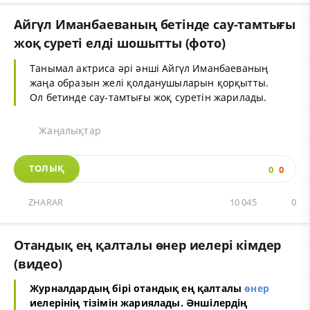
Айгүл Иманбаеваның бетінде сау-тамтығы
жоқ суреті елді шошытты (фото)
Танымал актриса әрі әнші Айгүл Иманбаеваның
жаңа образын желі қолданушыларын қорқытты.
Ол бетинде сау-тамтығы жоқ суретін жарилады.
Жаңалықтар
ТОЛЫҚ
0
0
ZHARAR
10 045
0
Отандық ең қалталы өнер иелері кімдер
(видео)
Журналдардың бірі отандық ең қалталы
өнер
иелерінің тізімін жариялады. Әншілердің