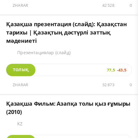
ZHARAR
42 528
0
Қазақша презентация (слайд): Қазақстан
тарихы | Қазақтың дәстүрлі заттық
мәдениеті
Презентациялар (слайд)
ТОЛЫҚ
77,5
-43,5
ZHARAR
32 873
0
Қазақша Фильм: Азапқа толы қыз ғұмыры
(2010)
KZ