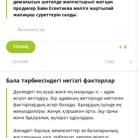
демалысын шетелде жалғастырып жатқан
продюсер Баян Есентаева желіге жартылай
жалаңаш суреттерін салды.
Жаңалықтар
ТОЛЫҚ
0
0
ZHARAR
7 680
0
Бала тәрбиесіндегі негізгі факторлар
Дүниедегі ең ауыр және ең маңызды іс – адам
өсіріп жетілдіру. Бір адамның жетілуінде көптеген
факторлардың әсері болады. Бұлардың ішінде ең
маңыздылары: жанұя, қоршаған орта, оқу орны
және бұқаралық ақпарат құралдары.
Әлемдегі барлық мемлекеттер өз балаларының,
жастарының әділ, еңбекқор, көркем мінезді,