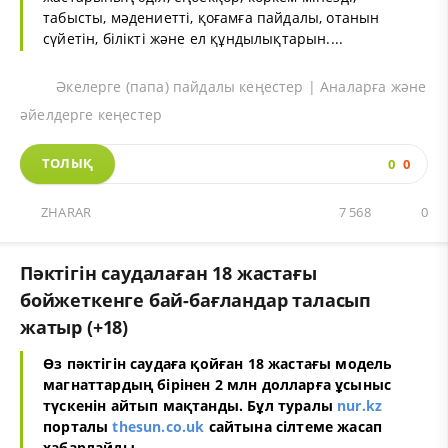
табысты, мәдениетті, қоғамға пайдалы, отанын
сүйетін, білікті және ел құндылықтарын....
Әкелерге (папа) пайдалы кеңестер | Аналарға және
әйелдерге кеңестер
ТОЛЫҚ
0
0
ZHARAR
7 568
0
Пәктігін саудалаған 18 жастағы
бойжеткенге бай-бағландар таласып
жатыр (+18)
Өз пәктігін саудаға қойған 18 жастағы модель
магнаттардың бірінен 2 млн долларға ұсыныс
түскенін айтып мақтанды. Бұл туралы
nur.kz
порталы
thesun.co.uk
сайтына сілтеме жасап
хабарлайды.