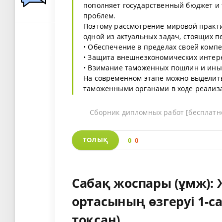
пополняет государственный бюджет и
проблем.
Поэтому рассмотрение мировой практи
одной из актуальных задач, стоящих 
• Обеспечение в пределах своей комп
• Защита внешнеэкономических интер
• Взимание таможенных пошлин и ины
На современном этапе можно выделит
таможенными органами в ходе реализац
Сборник дипломных работ [бесплатн
ТОЛЫҚ
0
0
Сабақ жоспары (ұмж):
ортасының өзгеруі 1-с
тоқсан)