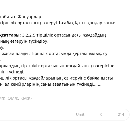
абиғат. Жануарлар
іршілік ортасының өзгеруі 1-сабақ Қатысқандар саны:
қсаттары:
3.2.2.5 тіршілік ортасындағы жағдайдың
ың өзгеруін түсіндіру;
ау.
жасай алады: Тіршілік ортасында құрғақшылық, су
.
рлардың тір¬шілік ортасының жағдайының өзгерісіне
н түсінеді.
ршілік ортасы жағдайларының өз¬геруіне байланысты
ал кейбірлерінің саны азаятынын түсінеді.......
(ҰМЖ, ОМЖ, ҚМЖ)
Umit
0
214