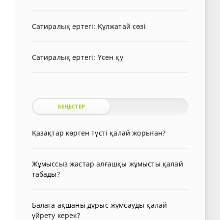
Сатиралық ертегі: Құлжатай сөзі
Сатиралық ертегі: Үсен қу
КЕҢЕСТЕР
Қазақтар көрген түсті қалай жорыған?
Жұмыссыз жастар алғашқы жұмысты қалай
табады?
Балаға ақшаны дұрыс жұмсауды қалай
үйрету керек?