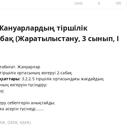
Umit
0
195
 Жануарлардың тіршілік
абақ (Жаратылыстану, 3 сынып, I
абиғат. Жануарлар
іршілік ортасының өзгеруі 2-сабақ
қсаттары:
3.2.2.5 тіршілік ортасындағы жағдайдың
ың өзгеруін түсіндіру;
ау;
еру себептерін анықтайды;
әсерін түсінеді.......
(ҰМЖ, ОМЖ, ҚМЖ)