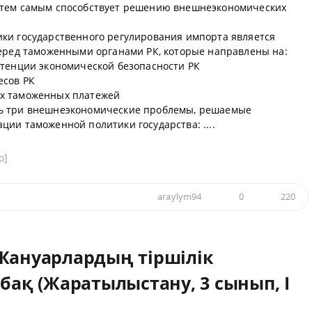
 тем самым способствует решению внешнеэкономических
ки государственного регулирования импорта является
перед таможенными органами РК, которые направлены на:
етенции экономической безопасности РК
есов РК
х таможенных платежей
ь три внешнеэкономические проблемы, решаемые
ии таможенной политики государства: ....
о]
araylym94
0
220
 Жануарлардың тіршілік
абақ (Жаратылыстану, 3 сынып, I