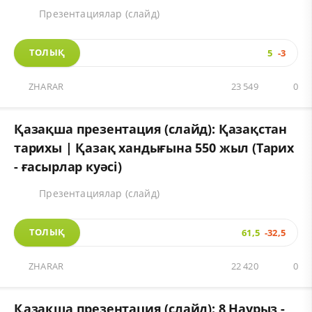
Презентациялар (слайд)
ТОЛЫҚ
5
-3
ZHARAR
23 549
0
Қазақша презентация (слайд): Қазақстан
тарихы | Қазақ хандығына 550 жыл (Тарих
- ғасырлар куәсі)
Презентациялар (слайд)
ТОЛЫҚ
61,5
-32,5
ZHARAR
22 420
0
Қазақша презентация (слайд): 8 Наурыз -