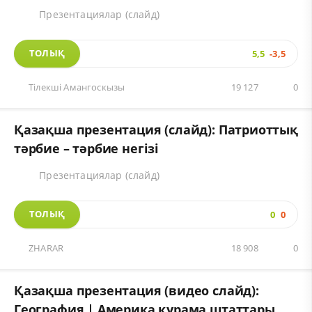
Презентациялар (слайд)
ТОЛЫҚ
5,5
-3,5
Тiлекшi Амангоскызы
19 127
0
Қазақша презентация (слайд): Патриоттық
тәрбие – тәрбие негізі
Презентациялар (слайд)
ТОЛЫҚ
0
0
ZHARAR
18 908
0
Қазақша презентация (видео слайд):
География | Америка құрама штаттары