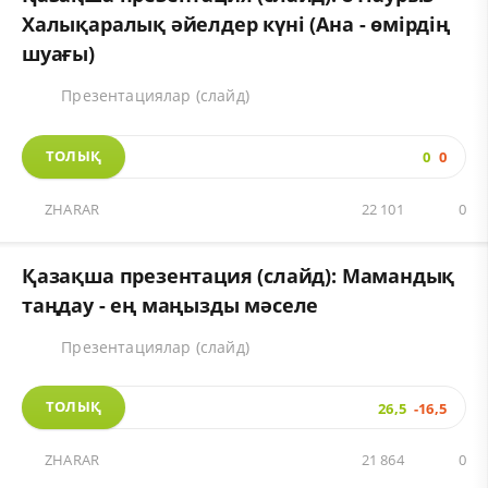
Халықаралық әйелдер күні (Ана - өмірдің
шуағы)
Презентациялар (слайд)
ТОЛЫҚ
0
0
ZHARAR
22 101
0
Қазақша презентация (слайд): Мамандық
таңдау - ең маңызды мәселе
Презентациялар (слайд)
ТОЛЫҚ
26,5
-16,5
ZHARAR
21 864
0