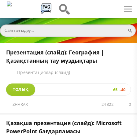
Презентация (слайд): География |
Қазақстанның тау мұздықтары
Презентациялар (слайд)
ТОЛЫҚ
65
-40
ZHARAR
24 322
0
Қазақша презентация (слайд): Microsoft
PowerPoint бағдарламасы