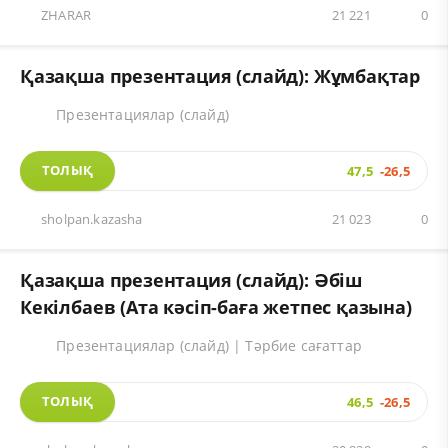
ZHARAR
21 221
0
Қазақша презентация (слайд): Жұмбақтар
Презентациялар (слайд)
ТОЛЫҚ
47,5
-26,5
sholpan.kazasha
21 023
0
Қазақша презентация (слайд): Әбіш
Кекілбаев (Ата кәсіп-баға жетпес қазына)
Презентациялар (слайд) | Тәрбие сағаттар
ТОЛЫҚ
46,5
-26,5