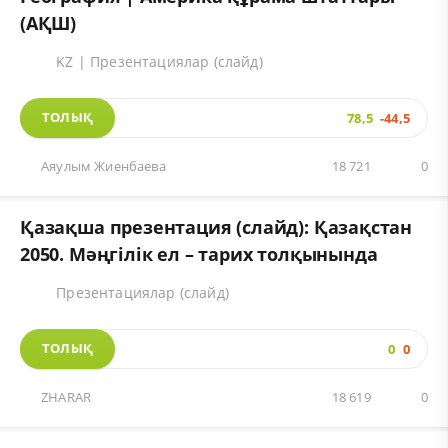
(АҚШ)
KZ | Презентациялар (слайд)
ТОЛЫҚ
78,5
-44,5
Аяулым Жиенбаева
18 721
0
Қазақша презентация (слайд): Қазақстан
2050. Мәңгілік ел – тарих толқынында
Презентациялар (слайд)
ТОЛЫҚ
0
0
ZHARAR
18 619
0