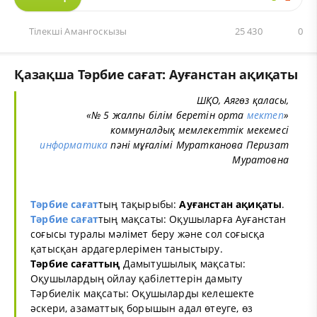
Тiлекшi Амангоскызы
25 430
0
Қазақша Тәрбие сағат: Ауғанстан ақиқаты
ШҚО, Аягөз қаласы,
«№ 5 жалпы білім беретін орта
мектеп
»
коммуналдық мемлекеттік мекемесі
информатика
пәні мұғалімі Муратканова Перизат
Муратовна
Тәрбие сағат
тың тақырыбы:
Ауғанстан ақиқаты
.
Тәрбие сағат
тың мақсаты: Оқушыларға Ауғанстан
соғысы туралы мәлімет беру және сол соғысқа
қатысқан ардагерлерімен таныстыру.
Тәрбие сағаттың
Дамытушылық мақсаты:
Оқушылардың ойлау қабілеттерін дамыту
Тәрбиелік мақсаты: Оқушыларды келешекте
әскери, азаматтық борышын адал өтеуге, өз