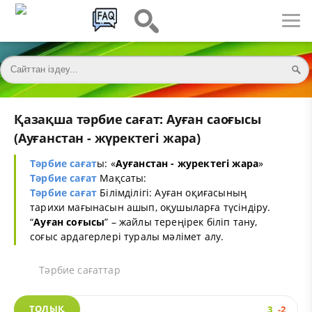
Қазақша тәрбие сағат: Ауған саоғысы
(Ауғанстан - жүректегі жара)
Тәрбие сағат
ы: «
Ауғанстан - журектегі жара
»
Тәрбие сағат
Мақсаты:
Тәрбие сағат
Білімділігі: Ауған оқиғасының
тарихи мағынасын ашып, оқушыларға түсіндіру.
“
Ауған соғысы
” – жайлы тереңірек біліп тану,
соғыс ардагерлері туралы мәлімет алу.
Тәрбие сағаттар
ТОЛЫҚ
3
-2