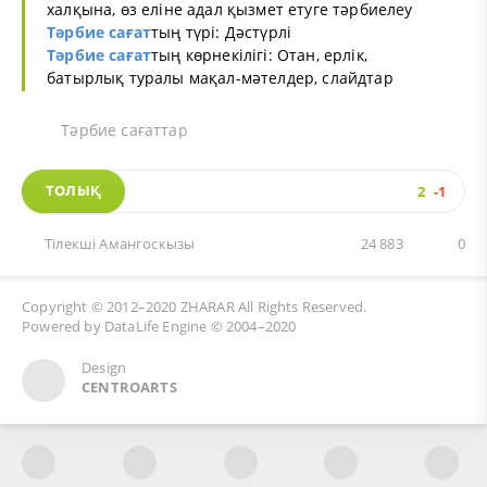
халқына, өз еліне адал қызмет етуге тәрбиелеу
Тәрбие сағат
тың түрі: Дәстүрлі
Тәрбие сағат
тың көрнекілігі: Отан, ерлік,
батырлық туралы мақал-мәтелдер, слайдтар
Тәрбие сағаттар
ТОЛЫҚ
2
-1
Тiлекшi Амангоскызы
24 883
0
Copyright © 2012–2020
ZHARAR
All Rights Reserved.
Powered by
DataLife Engine
© 2004–2020
Design
CENTROARTS