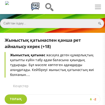
Жыныстық қатынаспен қанша рет
айналысу керек (+18)
Жыныстық қатынас
жасауға деген құмарлықтың
қалыпты күйін табу адам баласына қиындық
тудырады. Бұл мәселе көптеген адамдарды
алаңдатады. Кейбіреуі жыныстық қатынастың жиі
болғанын....
Кеңестер
ТОЛЫҚ
6
-2