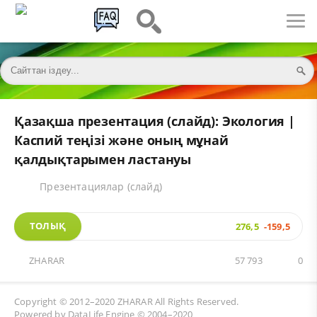
Қазақша презентация (слайд): Экология |
Каспий теңізі және оның мұнай
қалдықтарымен ластануы
Презентациялар (слайд)
ТОЛЫҚ
276,5
-159,5
ZHARAR
57 793
0
Copyright © 2012–2020
ZHARAR
All Rights Reserved.
Powered by
DataLife Engine
© 2004–2020