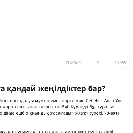
ZHARAR
0
13 955
а қандай жеңілдіктер бар?
ін, орындалуы мүмкін емес нәрсе жоқ. Себебі – Алла Ұлы,
ы жаратылысынан талап етпейді. Құранда бұл туралы:
ге дінде ешбір қиындық жасамады» («Хаж» сүресі, 78-аят)
сапар» ұғымына артық анықтама қажет емес секілді.