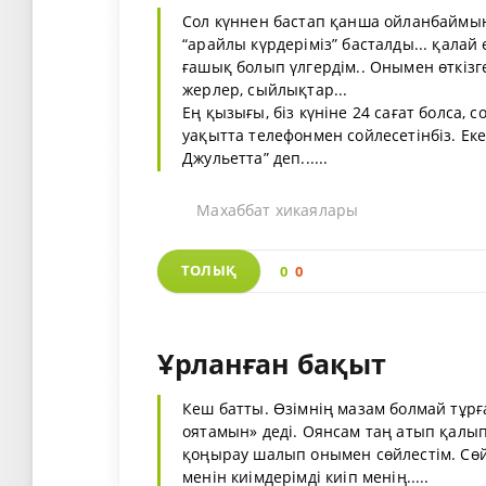
Сол күннен бастап қанша ойланбаймын 
“арайлы күрдеріміз” басталды... қалай 
ғашық болып үлгердім.. Онымен өткізге
жерлер, сыйлықтар...
Ең қызығы, біз күніне 24 сағат болса, 
уақытта телефонмен сойлесетінбіз. Ек
Джульетта” деп......
Махаббат хикаялары
ТОЛЫҚ
0
0
Ұрланған бақыт
Кеш батты. Өзімнің мазам болмай тұрға
оятамын» деді. Оянсам таң атып қалыпты
қоңырау шалып онымен сөйлестім. Сөйт
менін киімдерімді киіп менің.....