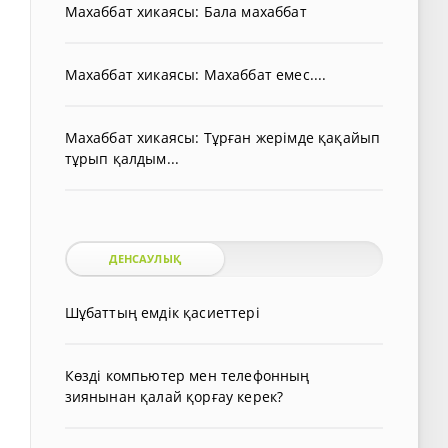
Махаббат хикаясы: Бала махаббат
Махаббат хикаясы: Махаббат емес....
Махаббат хикаясы: Тұрған жерімде қақайып
тұрып қалдым...
ДЕНСАУЛЫҚ
Шұбаттың емдік қасиеттері
Көзді компьютер мен телефонның
зиянынан қалай қорғау керек?