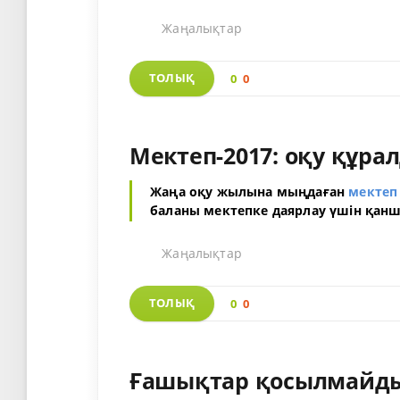
Жаңалықтар
ТОЛЫҚ
0
0
Мектеп-2017: оқу құр
Жаңа оқу жылына мыңдаған
мектеп
баланы мектепке даярлау үшін қанша
Жаңалықтар
ТОЛЫҚ
0
0
Ғашықтар қосылмайд