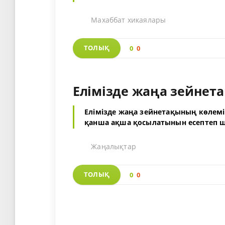
Махаббат хикаялары
ТОЛЫҚ
0
0
Елімізде жаңа зейнета
Елімізде жаңа зейнетақының көлемі 
қанша ақша қосылатынын есептеп 
Жаңалықтар
ТОЛЫҚ
0
0