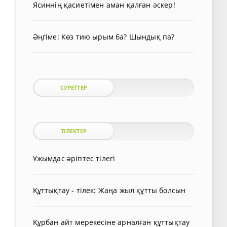
Ясиннің қасиетімен аман қалған әскер!
Әңгіме: Көз тию ырым ба? Шындық па?
СУРЕТТЕР
ТІЛЕКТЕР
Ұжымдас әріптес тілегі
Құттықтау - тілек: Жаңа жыл құтты болсын
Құрбан айт мерекесіне арналған құттықтау