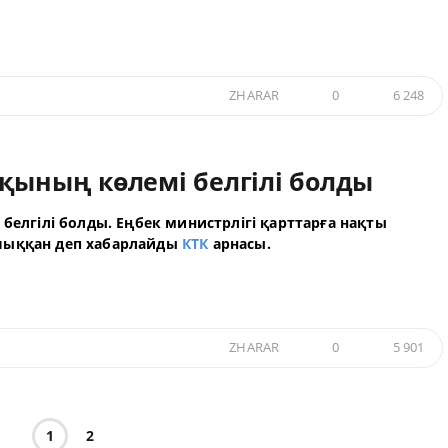
ZHARAR
0
6 248
қының көлемі белгілі болды
белгілі болды. Еңбек министрлігі қарттарға нақты
шыққан деп хабарлайды
КТК
арнасы.
ZHARAR
0
5 901
1
2