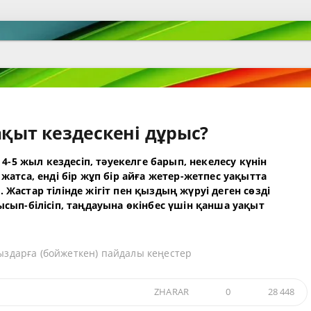
ақыт кездескені дұрыс?
 4-5 жыл кездесіп, тәуекелге барып, некелесу күнін
жатса, енді бір жұп бір айға жетер-жетпес уақытта
Жастар тілінде жігіт пен қыздың жүруі деген сөзді
ысып-білісіп, таңдауына өкінбес үшін қанша уақыт
Қыздарға (бойжеткен) пайдалы кеңестер
ZHARAR
0
28 448