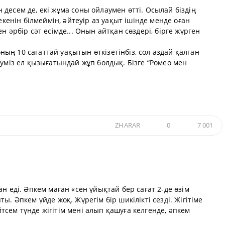
десем де, екі жұма соны ойлаумен өтті. Осылай біздің
екенін білмеймін, әйтеуір аз уақыт ішінде менде оған
н әрбір сәт есімде... Онын айтқан сөздері, бірге жүрген
соның 10 сағаттай уақытын өткізетінбіз, сол аздай қалған
еуміз ел қызығатындай жұп болдық. Бізге “Ромео мен
ZHARAR
0
7 001
н еді. Әпкем маған «сен ұйықтай бер сағат 2-де өзім
. Әпкем үйде жоқ. Жүрегім бір шикілікті сезді. Жігітіме
сем түнде жігітім мені алып қашуға келгенде, әпкем