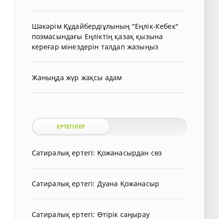
Шәкәрім Құдайбердіұлының "Еңлік-Кебек"
поэмасындағы Еңліктің қазақ қызына
кереғар мінездерін талдап жазыңыз
Жаныңда жүр жақсы адам
ЕРТЕГІЛЕР
Сатиралық ертегі: Қожанасырдан сөз
Сатиралық ертегі: Дуана Қожанасыр
Сатиралық ертегі: Өтірік саңырау