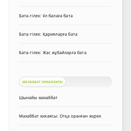
Бата-тілек: Ұл балаға бата
Бата-тілек: Қарияларға бата
Бата-тілек: Жас жұбайларға бата
МАХАББАТ ХИКАЯЛАРЫ
Шынайы махаббат
Махаббат хикаясы: Отқа оранған жүрек