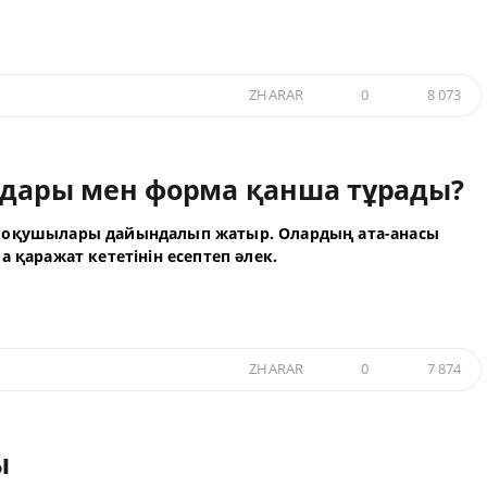
ZHARAR
0
8 073
алдары мен форма қанша тұрады?
оқушылары дайындалып жатыр. Олардың ата-анасы
 қаражат кететінін есептеп әлек.
ZHARAR
0
7 874
ы