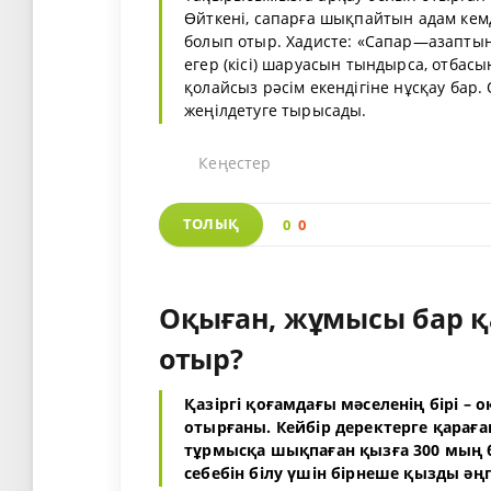
Өйткені, сапарға шықпайтын адам кемд
болып отыр. Хадисте: «Сапар—азаптың б
егер (кісі) шаруасын тындырса, отбас
қолайсыз рәсім екендігіне нұсқау ба
жеңілдетуге тырысады.
Кеңестер
ТОЛЫҚ
0
0
Оқыған, жұмысы бар қ
отыр?
Қазіргі қоғамдағы мәселенің бірі –
отырғаны. Кейбір деректерге қараға
тұрмысқа шықпаған қызға 300 мың б
себебін білу үшін бірнеше қызды әң