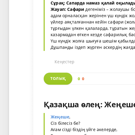
Сұрақ:
Сапарда намаз қалай оқылад
Жауап:
Сафари
дегеніміз – жолаушы бо
адам орналасқан жерінен үш күндік жо
үйлер аяқталғаннан кейін сафари (жол
тұрғыдан үлкен қалаларда, тұратын же
казармадан өткен кезде сафарилық ба
Үш күндік жолға шығуға шешім қабылд
Дұшпанды іздеп жүрген әскердің жағдай
Кеңестер
ТОЛЫҚ
0
0
Қазақша өлең: Жеңеше
Жеңеше
,
Сіз білесіз бе?
Ағам сізді біздің үйге әкелерде,