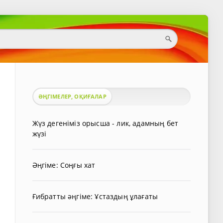
ӘҢГІМЕЛЕР, ОҚИҒАЛАР
Жүз дегеніміз орысша - лик, адамның бет
жүзі
Әңгіме: Соңғы хат
Ғибратты әңгіме: Ұстаздың ұлағаты