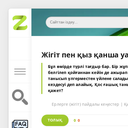
Жігіт пен қыз қанша у
Бұл өмірде түрлі тағдыр бар. Бір жұп
белгілеп қойғаннан кейін де ажырап 
танысып үлгерместен үйлене салады. 
кездесуі деп алайық. Қос ғашық тан
қажет?
Ерлерге (жігіт) пайдалы кеңестер | 
ТОЛЫҚ
0
0