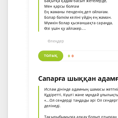
Бақытқа қадам басып жетелерде,
Мен қарсы болғам
Ең жаманы пенденің деп ойлағам.
Болар бәлкім келіні үйдің ең жаман.
Мүмкін болар қызғаншақта сараңда,
Өзі үшін қу айлакер....
Өлеңдер
ТОЛЫҚ
0
0
Сапарға шыққан адамғ
Ислам дінінде адамның шамасы жетпейт
Құдіретті, Күшті және мұндай ұлылықт
«...Ол сендерді таңдады әрі Ол сендер
делінеді.
Тақырыбымызға арқау болып отырған «