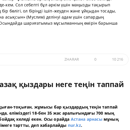
е-кем. Сол себепті бұл әркім үшін маңызды тақырып
ір бөлігі, ол біріңді ішіп-жеуден және ұйқыдан тосады,
ына асықсын» (Муслим) делінуі адам үшін сапардың
р. Осындайда шариғатымыз мұсылманның өмірін барынша
ZHARAR
0
10 216
азақ қыздары неге теңін таппай
 оқыған-тоқыған, жұмысы бар қыздардың теңін таппай
нда, еліміздегі 18-бен 35 жас аралығындағы 700 мың
ойдақ келеді екен. Осы орайда
Астана арнасы
мұның
гімеге тартты, деп хабарлайды
nur.kz
.