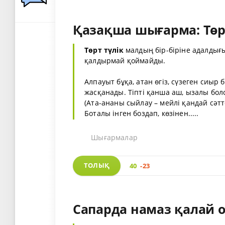
Қазақша шығарма: Төрт
Төрт түлік
малдың бір-біріне адалдығы
қалдырмай қоймайды.
Алпауыт бұқа, атан өгіз, сүзеген сиыр 
жасқанады. Тіпті қанша аш, ызалы бол
(Ата-ананы сыйлау – мейлі қандай сәт
Боталы інген боздап, көзінен.....
Шығармалар
ТОЛЫҚ
40
-23
Сапарда намаз қалай 