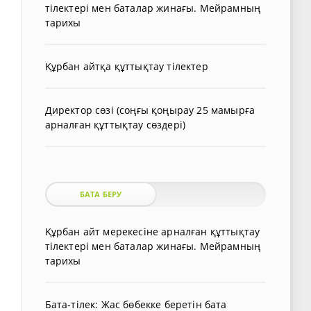
тілектері мен баталар жинағы. Мейрамның
тарихы
Құрбан айтқа құттықтау тілектер
Директор сөзі (соңғы қоңырау 25 мамырға
арналған құттықтау сөздері)
БАТА БЕРУ
Құрбан айт мерекесіне арналған құттықтау
тілектері мен баталар жинағы. Мейрамның
тарихы
Бата-тілек: Жас бөбекке беретін бата