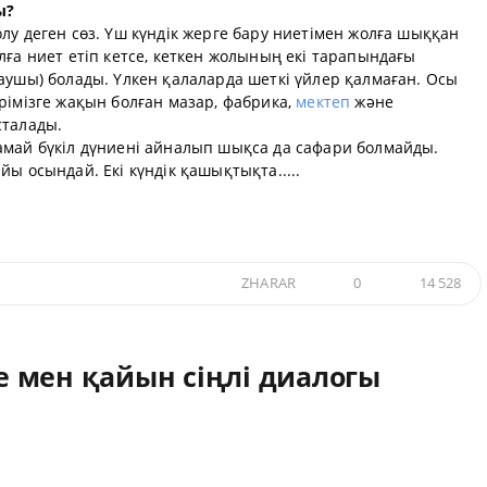
ы?
лу деген сөз. Үш күндік жерге бару ниетімен жолға шыққан
лға ниет етіп кетсе, кеткен жолының екі тарапындағы
аушы) болады. Үлкен қалаларда шеткі үйлер қалмаған. Осы
рімізге жақын болған мазар, фабрика,
мектеп
және
сталады.
амай бүкіл дүниені айналып шықса да сафари болмайды.
ы осындай. Екі күндік қашықтықта.....
ZHARAR
0
14 528
 мен қайын сіңлі диалогы