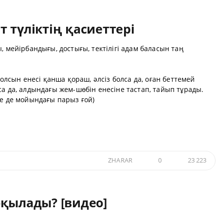
 түліктің қасиеттері
, мейірбандығы, достығы, тектілігі адам баласын таң
болсын енесі қанша қораш, әлсіз болса да, оған беттемей
са да, алдындағы жем-шөбін енесіне тастап, тайып тұрады.
те де мойындағы парыз ғой)
ZHARAR
0
23 223
оқылады? [видео]