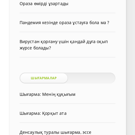
Ораза өмірді ұзартады
Пандемия кезінде ораза ұстауға бола ма ?
Вирустан қорғану үшін қандай дұға оқып
жүрсе болады?
ШЫҒАРМАЛАР
Шығарма: Менің құқығым
Шығарма: Қорқыт ата
Денсаулық туралы шығарма, эссе