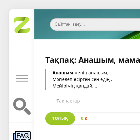
Тақпақ: Анашым, мам
Анашым
менің анашым,
Мәпелеп өсірген сен едің .
Мейірімің қандай....
Тақпақтар
ТОЛЫҚ
3
0