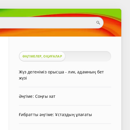
ӘҢГІМЕЛЕР, ОҚИҒАЛАР
Жүз дегеніміз орысша - лик, адамның бет
жүзі
Әңгіме: Соңғы хат
Ғибратты әңгіме: Ұстаздың ұлағаты