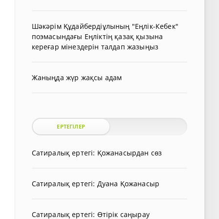
Шәкәрім Құдайбердіұлының "Еңлік-Кебек"
поэмасындағы Еңліктің қазақ қызына
кереғар мінездерін талдап жазыңыз
Жаныңда жүр жақсы адам
ЕРТЕГІЛЕР
Сатиралық ертегі: Қожанасырдан сөз
Сатиралық ертегі: Дуана Қожанасыр
Сатиралық ертегі: Өтірік саңырау