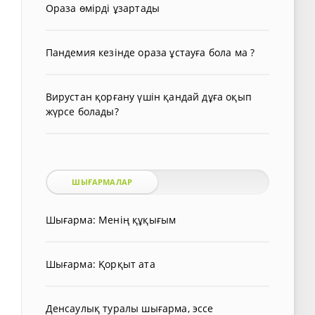
Ораза өмірді ұзартады
Пандемия кезінде ораза ұстауға бола ма ?
Вирустан қорғану үшін қандай дұға оқып
жүрсе болады?
ШЫҒАРМАЛАР
Шығарма: Менің құқығым
Шығарма: Қорқыт ата
Денсаулық туралы шығарма, эссе