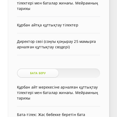
тілектері мен баталар жинағы. Мейрамның
тарихы
Құрбан айтқа құттықтау тілектер
Директор сөзі (соңғы қоңырау 25 мамырға
арналған құттықтау сөздері)
БАТА БЕРУ
Құрбан айт мерекесіне арналған құттықтау
тілектері мен баталар жинағы. Мейрамның
тарихы
Бата-тілек: Жас бөбекке беретін бата