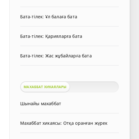
Бата-тілек: Ұл балаға бата
Бата-тілек: Қарияларға бата
Бата-тілек: Жас жұбайларға бата
МАХАББАТ ХИКАЯЛАРЫ
Шынайы махаббат
Махаббат хикаясы: Отқа оранған жүрек