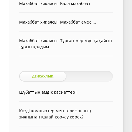
Махаббат хикаясы: Бала махаббат
Махаббат хикаясы: Махаббат емес....
Махаббат хикаясы: Тұрған жерімде қақайып
тұрып қалдым...
ДЕНСАУЛЫҚ
Шұбаттың емдік қасиеттері
Көзді компьютер мен телефонның
зиянынан қалай қорғау керек?