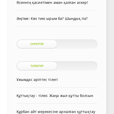
Ясиннің қасиетімен аман қалған әскер!
Әңгіме: Көз тию ырым ба? Шындық па?
СУРЕТТЕР
ТІЛЕКТЕР
Ұжымдас әріптес тілегі
Құттықтау - тілек: Жаңа жыл құтты болсын
Құрбан айт мерекесіне арналған құттықтау