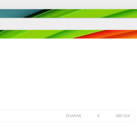
а
ZHARAR
0
480 524