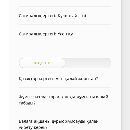
Сатиралық ертегі: Құлжатай сөзі
Сатиралық ертегі: Үсен қу
КЕҢЕСТЕР
Қазақтар көрген түсті қалай жорыған?
Жұмыссыз жастар алғашқы жұмысты қалай
табады?
Балаға ақшаны дұрыс жұмсауды қалай
үйрету керек?