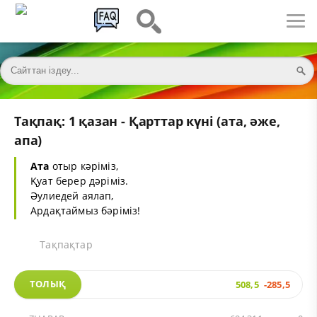
Тақпақ: 1 қазан - Қарттар күні (ата, әже,
апа)
Ата
отыр кәріміз,
Қуат берер дәріміз.
Әулиедей аялап,
Ардақтаймыз бәріміз!
Тақпақтар
ТОЛЫҚ
508,5
-285,5