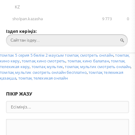
KZ
sholpan.kazasha
9 773
0
Іздеп көріңіз:
томпак 5 серия 5 бөлім 2 маусым томпақ смотреть онлайн
,
томпақ
кино көру
,
томпақ кино смотреть
,
томпақ кино балапан
,
томпақ
телехикая көру
,
томпақ мультик
,
томпақ мультик смотреть онлайн
,
томпақ мультик смотреть онлайн бесплатно
,
томпақ телехикая
қазақша
,
томпақ телехикая онлайн
ПІКІР ЖАЗУ