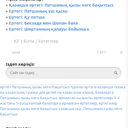
»
Қазақша ертегі: Патшаның қызы неге бақытсыз
»
Ертегі: Патшаның үш қызы
»
Ертегі: Қу патша
»
Ертегі: Бекзада мен Шопан бала
»
Ертегі: Шортанның қалауы бойынша
KZ
|
Білім
|
Ертегілер
Umit
1 611
0
Іздеп көріңіз:
ертегі Патшаның қызы неге бақытсыз туралы ертеги казакша сказка
на казахском
,
сказки для детей на казахском языке
,
балаларга
Патшаның қызы неге бақытсыз арналган кызыкты ертегилер
,
3-4
жастағы 5-6 кішкентай балаларға арналған ертегілер
,
ертегилер
Патшаның қызы неге бақытсыз казакша оку
,
Патшаның қызы неге
бақытсыз