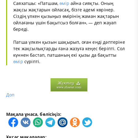
Саяхатшы: «Патшам,
өмір
айна сияқты. Оның
жақсы жақтарын ойласақ, бізге әдемі көрінер.
Сіздің үлкен қызыңыз өмірінің жаман жақтарын
ойлағаны үшін бақытсыз болған», — деп жауап
береді.
Патша үлкен қызын шақырып, оған енді дәптеріне
тек жақсылықтарды ғана жазуға кеңес беріпті. Сол
күннен бастап, патшаның екі қызы да бақытты
өмір
сүріпті.
Доп
Мақала ұнаса, бөлісіңіз:
Ұқсас мақалалар: