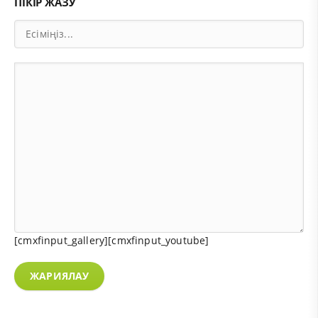
ПІКІР ЖАЗУ
[cmxfinput_gallery][cmxfinput_youtube]
ЖАРИЯЛАУ