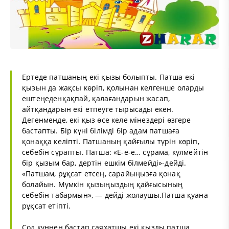
Ертеде патшаның екі қызы болыпты. Патша екі
қызын да жақсы көріп, қолынан келгенше оларды
ештеңеденқақпай, қалағандарын жасап,
айтқандарын екі етпеуге тырысады екен.
Дегенменде, екі қыз өсе келе мінездері өзгере
бастапты. Бір күні білімді бір адам патшаға
қонаққа келіпті. Патшаның қайғылы түрін көріп,
себебін сұрапты. Патша: «Е-е-е… сұрама, күлмейтін
бір қызым бар, дертін ешкім білмейді»-дейді.
«Патшам, рұқсат етсең, сарайыңызға қонақ
болайын. Мүмкін қызыңыздың қайғысының
себебін табармын», — дейді жолаушы.Патша қуана
рұқсат етіпті.
Сол күннен бастап саяхатшы екі қызды патша