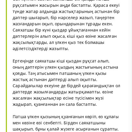
рұқсатымен жасырын аңди бастапты. Қараса екеуі
түнде жатар алдында жастықтарының астынан бір
дәптер шығарып, бір нәрселер жазып, таңертен
жазғандарын оқып, орындарынан тұрады екен.
Саяхатшы бір күні қыздар ұйықтағаннан кейін
дәптерлерін алып оқыса, кіші қыз өзіне жасалған
жақсылықтарды, ал үлкен қыз тек болмашы
әділетсіздіктерді жазыпты.
Ертеңінде саяхатшы кіші қыздан рұқсат алып,
оның дәптерін үлкен қыздың жастығының астына
қояды. Таң атысымен патшаның үлкен қызы
жастық астынан дәптерді алып оқыпты.
Сарайдағылар екеуіне де бірдей қарағандықтан ол
дәптерде жазылғандарды жатырқамапты. өзіне
жасалған жақсылықтар есіне түсісімен жүзі
жадырап, қуанғаннан ән сала бастапты.
Патша үлкен қызының қуанғанын көріп, өз құлағы
мен көзіне өзі сенбепті. Бірден саяхатшыны
шақырып, бұны қалай жүзеге асырғанын сұрапты.