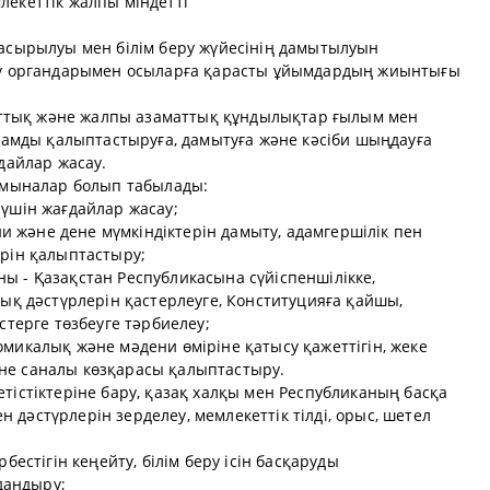
лекеттік жалпы міндетті
 асырылуы мен білім беру жүйесінің дамытылуын
ару органдарымен осыларға қарасты ұйымдардың жиынтығы
 ұлттық және жалпы азаматтық құндылықтар ғылым мен
 адамды қалыптастыруға, дамытуға және кәсіби шыңдауға
ғдайлар жасау.
і мыналар болып табылады:
 үшін жағдайлар жасау;
 және дене мүмкіндіктерін дамыту, адамгершілік пен
ерін қалыптастыру;
ы - Қазақстан Республикасына сүйіспеншілікке,
зық дәстүрлерін қастерлеуге, Конституцияға қайшы,
істерге төзбеуге тәрбиелеу;
омикалық және мәдени өміріне қатысу қажеттігін, жеке
не саналы көзқарасы қалыптастыру.
етістіктеріне бару, қазақ халқы мен Республиканың басқа
 дәстүрлерін зерделеу, мемлекеттік тілді, орыс, шетел
рбестігін кеңейту, білім беру ісін басқаруды
дандыру;