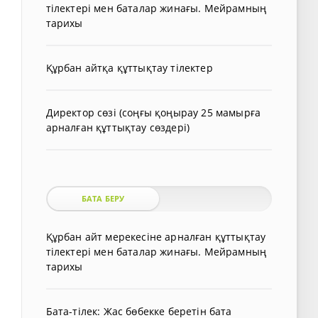
тілектері мен баталар жинағы. Мейрамның
тарихы
Құрбан айтқа құттықтау тілектер
Директор сөзі (соңғы қоңырау 25 мамырға
арналған құттықтау сөздері)
БАТА БЕРУ
Құрбан айт мерекесіне арналған құттықтау
тілектері мен баталар жинағы. Мейрамның
тарихы
Бата-тілек: Жас бөбекке беретін бата