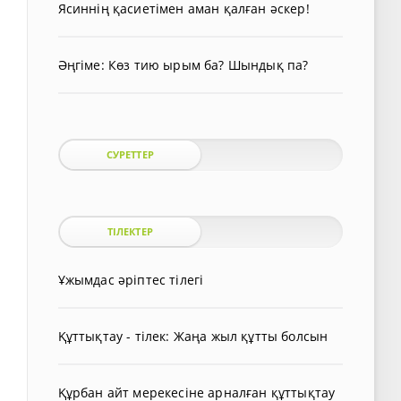
Ясиннің қасиетімен аман қалған әскер!
Әңгіме: Көз тию ырым ба? Шындық па?
СУРЕТТЕР
ТІЛЕКТЕР
Ұжымдас әріптес тілегі
Құттықтау - тілек: Жаңа жыл құтты болсын
Құрбан айт мерекесіне арналған құттықтау