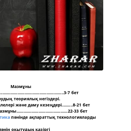
Мазмұны
....................................................3-7 бет
рудың теориялық негіздері.
елері және даму кезеңдері.........8-21 бет
......................................22-33 бет
тика
пәнінде ақпараттық технологияларды
әнін оқытудың қазіргі