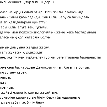
п, меншіктің түрлі пішіндерін
 жүйесіне кіруі болып отыр. 1999 жылы 7 маусымда
ралы» Заңы қабылданды. Заң білім беру саласындағы
егізгі қағидаларын орнатты:
ары білім алуға тең құқылы.
қ дамуы мен психофизиологиялық және жеке бастарының
 саласының қол жетерлік болуы.
нының дамуына жағдай жасау.
 алу жүйесінің үздіксіздігі.
іне, оқыту мен тәрбиелеу түріне, бағыттарына байланысты
 және оны басқарудың Демократиялық бағытта болуы.
тын ұстану керек.
ланысы.
мдеу.
дырылуы.
 жүйесі өзара іс-қимыл жасайтын:
түрлеріне қарамастан білім беру ұйымдарының;
налған сабақтас білім беру