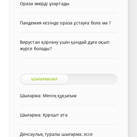
Ораза өмірді ұзартады
Пандемия кезінде ораза ұстауға бола ма ?
Вирустан қорғану үшін қандай дұға оқып
жүрсе болады?
ШЫҒАРМАЛАР
Шығарма: Менің құқығым
Шығарма: Қорқыт ата
Денсаулық туралы шығарма, эссе