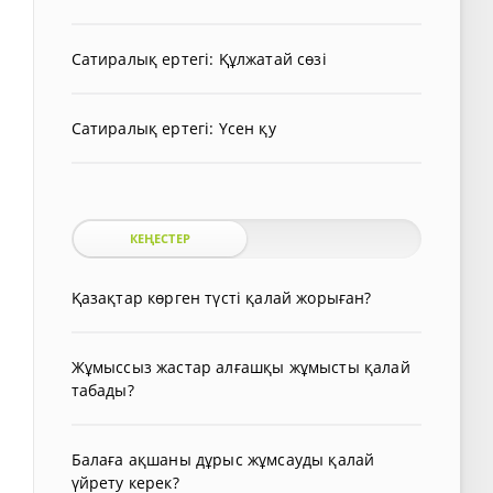
Сатиралық ертегі: Құлжатай сөзі
Сатиралық ертегі: Үсен қу
КЕҢЕСТЕР
Қазақтар көрген түсті қалай жорыған?
Жұмыссыз жастар алғашқы жұмысты қалай
табады?
Балаға ақшаны дұрыс жұмсауды қалай
үйрету керек?