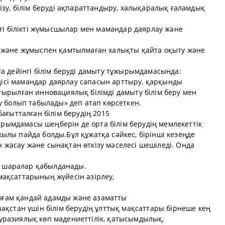
зу, білім беруді ақпараттандыру, халықаралық ғаламдық
ті білікті жүмысшылар мен мамандар даярлау және
 және жұмыспен қамтылмаған халықты қайта оқыту және
а дейінгі білім беруді дамыту тұжырымдамасында:
рдісі мамандар даярлау сапасын арттыру, қарқынды
ырылған инновациялық білімді дамыту білім беру мен
у болып табылады» деп атап көрсеткен.
ағытталған білім берудің 2015
жырымдамасы шеңберін де орта білім берудің мемлекеттік
 жылы пайда болды.Бұл құжатқа сәйкес, бірінші кезеңде
ін жасау және сынақтан өткізу мәселесі шешіледі. Онда
ей шаралар қабылданады.
 мақсаттарының жүйесін әзірлеу,
қоғам қандай адамды және азаматты
қстан үшін білім берудің ұлттық мақсаттары бірнеше кең
 еуразиялық көп мәдениеттілік, қатысымдылық,