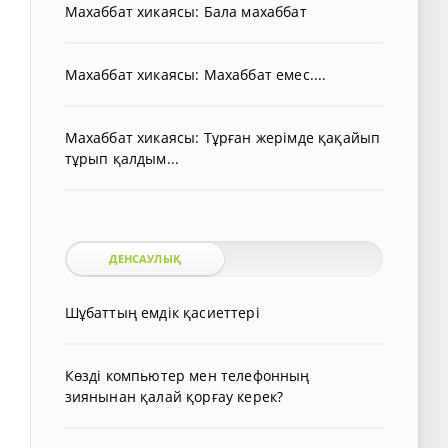
Махаббат хикаясы: Бала махаббат
Махаббат хикаясы: Махаббат емес....
Махаббат хикаясы: Тұрған жерімде қақайып
тұрып қалдым...
ДЕНСАУЛЫҚ
Шұбаттың емдік қасиеттері
Көзді компьютер мен телефонның
зиянынан қалай қорғау керек?