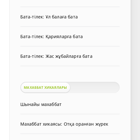
Бата-тілек: Ұл балаға бата
Бата-тілек: Қарияларға бата
Бата-тілек: Жас жұбайларға бата
МАХАББАТ ХИКАЯЛАРЫ
Шынайы махаббат
Махаббат хикаясы: Отқа оранған жүрек