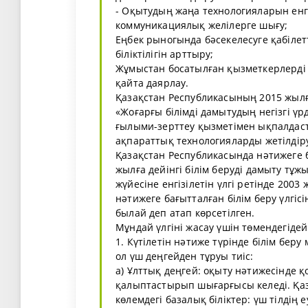
- Оқытудың жаңа технологияларын енгі
коммуникациялық желілерге шығу;
Еңбек рыногында бәсекелесуге қабілет
біліктілігін арттыру;
Жұмыстан босатылған қызметкерлерді
қайта даярлау.
Қазақстан Республикасының 2015 жылғ
«Жоғарғы білімді дамытудың негізгі ү
ғылыми-зерттеу қызметімен ықпалдаст
ақпараттық технологияларды жетілдір
Қазақстан Республикасында нәтижеге б
жылға дейінгі білім беруді дамыту тұ
жүйесіне енгізілетін үлгі ретінде 2003
нәтижеге бағытталған білім беру үлгіс
былай деп атап көрсетілген.
Мұндай үлгіні жасау үшін төмендегід
1. Күтілетін нәтиже түрінде білім беру
ол үш деңгейден тұруы тиіс:
а) Ұлттық деңгей: оқыту нәтижесінде 
қалыптастырып шығарғысы келеді. Қаза
көлемдегі базалық біліктер: үш тілдің