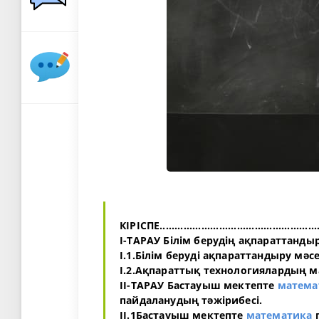
КІРІСПЕ......................................................
І-ТАРАУ Білім берудің ақпараттанды
І.1.Білім беруді ақпараттандыру мәсел
І.2.Ақпараттық технологиялардың мазмұны....
ІІ-ТАРАУ Бастауыш мектепте
матема
пайдаланудың тәжірибесі.
ІІ.1Бастауыш мектепте
математика
п