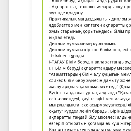
- Білім беруді ақпараттандырудағы жа
- Ақпараттық технологияларды оқу проц
жүзінде қолдану.
Практикалық маңыздылыгы - диплом ж
әдебиеттер мен көптеген ақпараттық ж
жұмыстарының қорытындысы білім проц
ықпал етеді.
Диплом жұмысының құрылымы:
Диплом жұмысы кіріспе бөлімінен, ек
тізімінен тұрады.
І-ТАРАУ Білім берудің ақпараттандыру
І.1 Білім беруді ақпараттандыру мәсел
"Азаматтардың білім алу құқығын мем
сәйкес білім беру жүйесін дамыту және
жасау арқылы қамтамасыз етеді" (Қаза
Бүгінгі танда жас ұрпақ алдында "Қаз
өсіп-өркендеуі, қауіпсіздігі мен әл-ау
мыңжылдықта іске асыру жауапкершілігі
оқыту" күрделіленіп барады. Біріншід
ақпаратты таңдай білу мәселесі алдың
өзгеріп отыратын қоғамда өз күш-жігер
Қазіргі кезде оқушыларды ғылыми жұмы