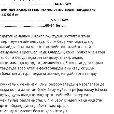
..................................................34-45 бет
пәнінде ақпараттық технологияларды пайдалану
.....46-56 бет
.............................................57-59 бет
...............................60-61 бет....
Педагогика ғылымы әркез оқытудың жетілген жаңа
 зерттеумен айналысады, білім беру мен оқытудың,
асайды. Ғылым мен іс-тәжірибенің талабына сай
мазмұнымен ерекшелінеді. Олардың көбісі болжамнан гөрі
лы, білім беруді ақпараттандыру, электрондық
алық мамандықтардың мемлекеттік білім стандарттарын
таңдауда әсер ететін факторларды анықтау, оқушы-
 болатын әртүрлі педагогикалық жағдайларға талдау
экономикалық механизм. Оны реформалаудың мәселелері де
мызда қолға алынған білім беру жүйесін реформалау ісі осы
қтық, құрылымдық жақтарын түбегейлі өзгертуге
ен тығыз байланысты. Білім беру ісіндегі жаңа үрдістің
арын айқындаушы дәйекті факторлар:
егеменді мемлекет болып қалыптасуы;