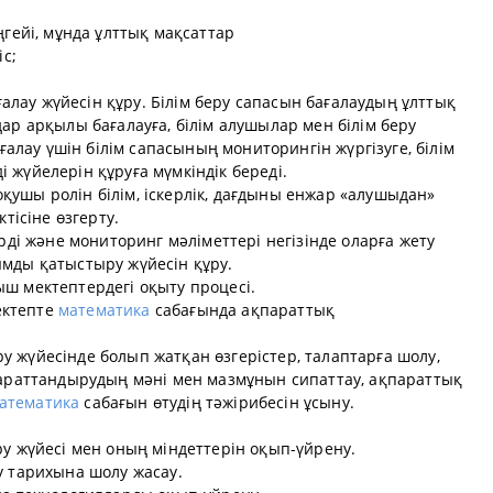
ңгейі, мұнда ұлттық мақсаттар
іс;
лау жүйесін құру. Білім беру сапасын бағалаудың ұлттық
дар арқылы бағалауға, білім алушылар мен білім беру
лау үшін білім сапасының мониторингін жүргізуге, білім
 жүйелерін құруға мүмкіндік береді.
ушы ролін білім, іскерлік, дағдыны енжар «алушыдан»
ктісіне өзгерту.
ерді және мониторинг мәліметтері негізінде оларға жету
ымды қатыстыру жүйесін құру.
ш мектептердегі оқыту процесі.
ектепте
математика
сабағында ақпараттық
 жүйесінде болып жатқан өзгерістер, талаптарға шолу,
қпараттандырудың мәні мен мазмұнын сипаттау, ақпараттық
атематика
сабағын өтудің тәжірибесін ұсыну.
ру жүйесі мен оның міндеттерін оқып-үйрену.
у тарихына шолу жасау.