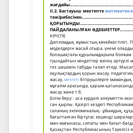
жағдайы....................................................
ІІ.2. Бастауыш мектепте
математика
тәжірибесінен......................................
ҚОРЫТЫНДЫ..............................................
ПАЙДАЛАНЫЛҒАН ӘДЕБИЕТТЕР......................
КІРІСПЕ
Дипломдық жұмыстың көкейкестілігі. 
моделдерін жасай отыра, үнемі оларды
болашақтағы құрылымдарына болжам ж
туындайтын міндеттер өзінің әртүрлі 
тез шешімін табуды талап етеді. Мыса
оқулықтардың қорын жасау, педагогик
жасау,
мектеп
бітірушілерге мамандық 
мұғалім арасында, қарым-қатынасында
жасау және т.б.
Білім беру - аса күрделі әлеуметтік-
сан қырлы. Қазіргі кездегі Республика
саланың экономикалық- ұйымдық, құқы
бағытталған біртұтас кешенді шараларм
мән-мағынасы, сипаты мен бағыт-бағд
Қазақстан Республикасының Тәуелсіз 