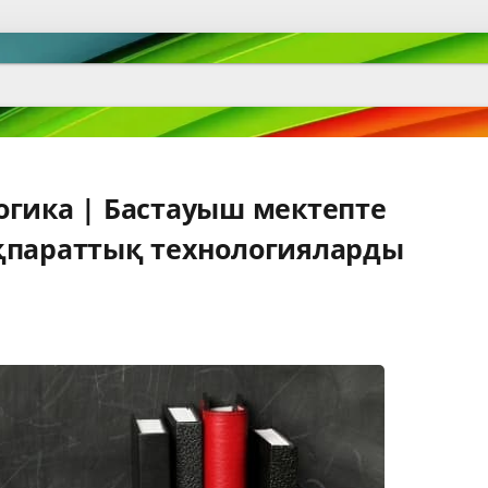
огика | Бастауыш мектепте
қпараттық технологияларды