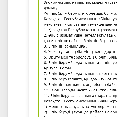
Экономикалық нарықтық моделін ұстаны
дамыту;
Ұлттық білім беру ісінің әлемдік білім
Қазақстан Республикасының «Білім ту
мемлекеттік саясаттың төмендегідей н
1. Қазақстан Республикасының азаматт
2. Әрбір азамат үшін интеллектулады
қажеттілігіне сәйкес, білімнің барлық
3. Білімнің зайырлығы.
4. Жеке тұлғаның білімінің және дары
5. Оқыту мен тәрбиелеудің бірлігі, білім
6. Білім беру ұйымдарының меншік түр
әр түрлі болуы.
7. Білім беру ұйымдарының өкілеттігі
8. Білім беру ізгілікті, әрі дамыту бағы
9. Білімнің ғылыммен, өндіріспен бай
10. Оқушыларды кәсіптік бағытқа бейі
11. Білім беру саласының ақпараттан
Қазақстан Республикасының білім беру
1) Меншік нысандарына, үлгілері мен 
2) Білім берудің түрлі деңгейлеріне ар