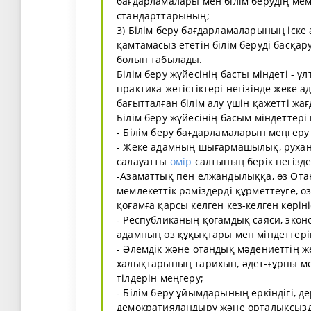
бағдарламалары мен білім берудің мем
стандарттарының;
3) Білім беру бағдарламаларының іске
қамтамасыз ететін білім беруді басқ
болып табылады.
Білім беру жүйесінің басты міндеті -
практика жетістіктері негізінде жеке
бағытталған білім алу үшін қажетті жа
Білім беру жүйесінің басым міндеттер
- Білім беру бағдарламаларын меңгеру
- Жеке адамның шығармашылық, рухани
салауатты
өмір
салтының берік негізд
-Азаматтық пен елжандылыққа, өз Отан
мемлекеттік рәміздерді құрметтеуге, о
қоғамға қарсы келген кез-келген көрін
- Республиканың қоғамдық саяси, экон
адамның өз құқықтары мен міндеттері
- Әлемдік және отандық мәдениеттің ж
халықтарының тарихын, әдет-ғұрпы мен
тілдерін меңгеру;
- Білім беру ұйымдарының еркіндігі, де
демократияландыру және орталықсыз