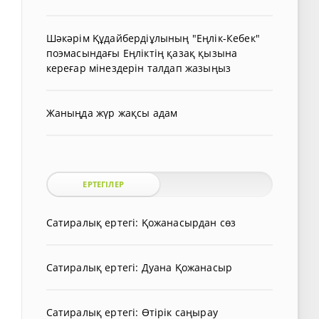
Шәкәрім Құдайбердіұлының "Еңлік-Кебек"
поэмасындағы Еңліктің қазақ қызына
кереғар мінездерін талдап жазыңыз
Жаныңда жүр жақсы адам
ЕРТЕГІЛЕР
Сатиралық ертегі: Қожанасырдан сөз
Сатиралық ертегі: Дуана Қожанасыр
Сатиралық ертегі: Өтірік саңырау