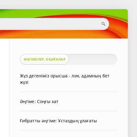
ӘҢГІМЕЛЕР, ОҚИҒАЛАР
Жүз дегеніміз орысша - лик, адамның бет
жүзі
Әңгіме: Соңғы хат
Ғибратты әңгіме: Ұстаздың ұлағаты