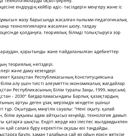
ңа технологияларды оқып-үйрену.
есіне ендірудің кейбір әдіс- тәсілдерін меңгеру және іс
ұмысын жазу барысында жасалған ғылыми-педагогикалық
аңа технологияларға жасалған шолу, талдау
есінде қолдануға, теориялық білімді толықтыруға зор
і тараудан, қорытынды және пайдаланылған әдебиеттер
дың теориялық негіздері.
елері және даму кезеңдері
лекет Қазақстан Республикасының Конституциясына
 білім алу үшін тиісті әлеуметтік-экономикалық жағдайлар
қстан Республикасының Білім туралы Заңы, 1999, маусым).
ақстан - 2030" бағдарламасындағы Барлық қазақтардың
қатының артуы деген ұзақ мерзімдік міндетін үшінші
 тұр. Оқытудың мәңгілік сауалы: "Нені оқыту, қалай
ен, білім ауқымы адам айтқысыз кеңейді, технология дамып
ғы қатарға шықты. Ендігі жерде көз ілеспес жылдамдыкпен
ін қай салаға бұру керектігін оқушы өзі таңдайды.
старға баулу, заман талабына сай өз ойын еркін жеткізе