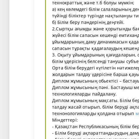
технократтық және т.б болуы мүмкін;
ә) кең көлемдегі білім салаларының де
түйінді біліктер түрінде нақтылануы ти
б) Білім беру пәндерінің деңгейі.
2.Сыртқы ағымды және қорытынды баға
жүйесі білім сапасын кешенді емтихан
ұйымдарының даму динамикасын қадаға
сапасын тұрақты қадағалаудың кешенді
3. Оқыту ұйымдарының қағидаларын, оқ
білім үдерісінің белсенді танушы субъе
Орта білім берудегі күтілетін нәтижел
жолдарын талдау үдерісіне барша қау
Диплом жұмысының обьектісі – бастауы
Диплом жұмысының пәні. Бастауыш м
технологияларды пайдалану.
Диплом жұмысының мақсаты. Білім беру
талдау жасай отырып, білім беруді а
технонологияларды қолдана отырып
м
Міндеттері:
- Қазақстан Республикасының білім бе
- Білім беруді ақпараттандырудың дам