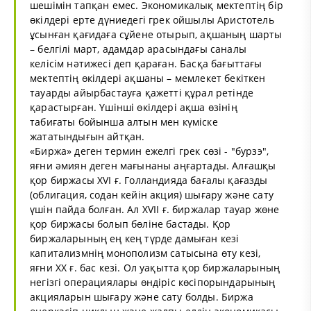
шешімін тапқан емес. Экономикалық мектептің бір
өкілдері ерте дүниедегі грек ойшылы Аристотель
ұсынған қағидаға сұйене отырып, ақшаның шарты
– белгілі март, адамдар арасындағы саналы
келісім нәтижесі деп қараған. Басқа бағыттағы
мектептің өкілдері ақшаны – мемлекет бекіткен
тауарды айырбастауға қажетті құрал ретінде
қарастырған. Үшінші өкілдері ақша өзінің
табиғаты бойынша алтын мен күміске
жататындығын айтқан.
«Биржа» деген термин ежелгі грек сөзі - "бурзэ",
яғни әмиян деген мағынаны аңғартады. Алғашқы
қор биржасы XVI ғ. Голландияда бағалы қағазды
(облигация, содан кейін акция) шығару және сату
үшін пайда болған. Ал XVII ғ. биржалар тауар жөне
қор биржасы болып бөліне бастады. Қор
биржаларының ең кең түрде дамыған кезі
капитализмнің монополизм сатысына өту кезі,
яғни XX ғ. бас кезі. Ол уақытта қор биржаларының
негізгі операциялары өндіріс көсіпорындарының
акцияларын шығару және сату болды. Биржа