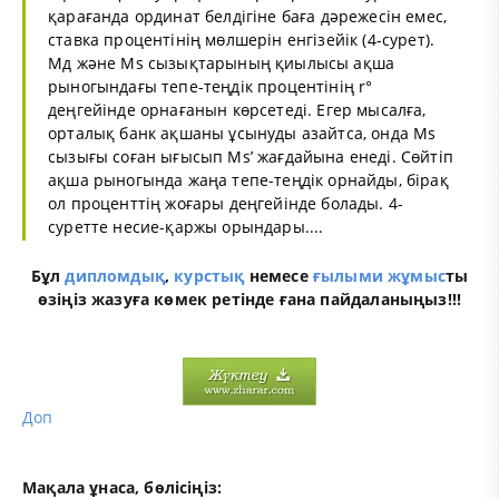
қарағанда ординат белдігіне баға дәрежесін емес,
ставка процентінің мөлшерін енгізейік (4-сурет).
Мд және Мs сызықтарының қиылысы ақша
рыногындағы тепе-теңдік процентінің r°
деңгейінде орнағанын көрсетеді. Егер мысалға,
орталық банк ақшаны ұсынуды азайтса, онда Мs
сызығы соған ығысып Мs’ жағдайына енеді. Сөйтіп
ақша рыногында жаңа тепе-теңдік орнайды, бірақ
ол проценттің жоғары деңгейінде болады. 4-
суретте несие-қаржы орындары....
Бұл
дипломдық
,
курстық
немесе
ғылыми жұмыс
ты
өзіңіз жазуға көмек ретінде ғана пайдаланыңыз!!!
Доп
Мақала ұнаса, бөлісіңіз: