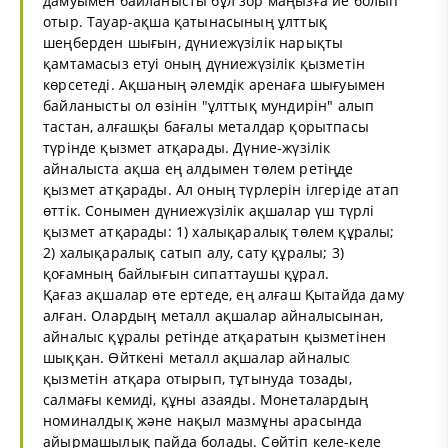
дамуымен байланысты бұл зор маңызға ие болып
отыр. Тауар-ақша қатынасының ұлттық
шеңберден шығын, дүниежүзілік нарықты
қамтамасыз етуі оның дүниежүзілік қызметін
көрсетеді. Ақшаның әлемдік аренаға шығуымен
байланысты ол өзінін "ұлттық мундирін" алып
тастан, алғашқы бағалы металдар қорытпасы
түрінде қызмет атқарады. Дүние-жүзілік
айналыста ақша ең алдымен төлем ретіңде
қызмет атқарады. Ал оның түрлерін ілгеріде атап
өттік. Сонымен дүниежүзілік ақшалар үш түрлі
қызмет атқарады: 1) халықаралық төлем құралы;
2) халықаралық сатып алу, сату құралы; 3)
қоғамның байлығын сипаттаушы құрал.
Қағаз ақшалар өте ертеде, ең алғаш Қытайда даму
алған. Олардың металл ақшалар айналысынан,
айналыс құралы ретінде атқаратын қызметінен
шыққан. Өйткені металл ақшалар айналыс
қызметін атқара отырып, тұтынуда тозады,
салмағы кемиді, құны азаяды. Монеталардың
номиналдық және нақыл мазмұны арасында
айырмашылық пайда болады. Сөйтіп келе-келе