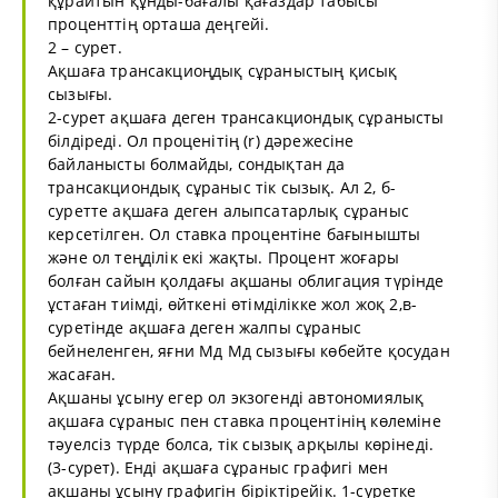
құрайтын құнды-бағалы қағаздар табысы
проценттің орташа деңгейі.
2 – сурет.
Ақшаға трансакциоңдық сұраныстың қисық
сызығы.
2-сурет ақшаға деген трансакциондық сұранысты
білдіреді. Ол проценітің (r) дәрежесіне
байланысты болмайды, сондықтан да
трансакциондық сұраныс тік сызық. Ал 2, б-
суретте ақшаға деген алыпсатарлық сұраныс
керсетілген. Ол ставка процентіне бағынышты
және ол теңділік екі жақты. Процент жоғары
болған сайын қолдағы ақшаны облигация түрінде
ұстаған тиімді, өйткені өтімділікке жол жоқ 2,в-
суретінде ақшаға деген жалпы сұраныс
бейнеленген, яғни Мд Мд сызығы көбейте қосудан
жасаған.
Ақшаны ұсыну егер ол экзогенді автономиялық
ақшаға сұраныс пен ставка процентінің көлеміне
тәуелсіз түрде болса, тік сызық арқылы көрінеді.
(3-сурет). Енді ақшаға сұраныс графигі мен
ақшаны ұсыну графигін біріктірейік. 1-суретке