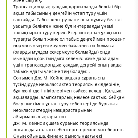
және сақтық.
Трансакциондық қалдық қаржыларды белгілі бір
ақша табысының деңгейін ұстап тұру үшін
сақтайды. Табыс келтіру және оны жұмсау белгілі
уақытқа белінген және бұл интервалды үнемі
толықтырып тұру керек. Егер интервал ұзақтығы
тұрақты болып және ол табыс деңгейімен процент
нормасының өзгеруімен байланысты болмаса
(оларды мүлдем ескермеуге болмайды) онда
мынадай қорытындыға келеміз: жеке дара адам
үшін трансакциондық қалдық деңгейі оның ақша
табысындағы үлесіне тең болады: .
Сонымен Дж. М. Кейнс ақшаға сұранысты
түсіндіруде неоклассиктер теориясы өкілдерінің
бұл жөніндегі пікірлерімен сәйкес келеді. Қалдық
ақшаларды, алыпсатарлық немесе сақтық, бейқам
болу ниетімен ұстап тұру себептері де бұрынғы
неоклассиктердің көзқарастарынан
айырмашылықтары көп.
Дж. М. Кейнс ақшаға сұраныс теориясында
жоғарыда аталған себептерге ерекше мән берген.
Оның ойынша, финанс рыногындағы екі