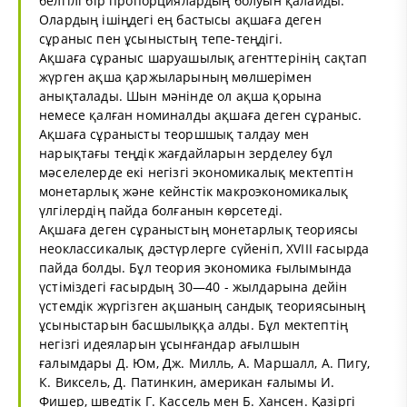
белгілі бір пропорциялардың болуын қалайды.
Олардың ішіңдегі ең бастысы ақшаға деген
сұраныс пен ұсыныстың тепе-теңдігі.
Ақшаға сұраныс шаруашылық агенттерінің сақтап
жүрген ақша қаржыларының мөлшерімен
анықталады. Шын мәнінде ол ақша қорына
немесе қалған номиналды ақшаға деген сұраныс.
Ақшаға сұранысты теоршшық талдау мен
нарықтағы теңдік жағдайларын зерделеу бұл
мәселелерде екі негізгі экономикалық мектептін
монетарлық және кейнстік макроэкономикалық
үлгілердің пайда болғанын көрсетеді.
Ақшаға деген сұраныстың монетарлық теориясы
неоклассикалық дәстүрлерге сүйеніп, XVIII ғасырда
пайда болды. Бұл теория экономика ғылымында
үстіміздегі ғасырдың 30—40 - жылдарына дейін
үстемдік жүргізген ақшаның сандық теориясының
ұсыныстарын басшылыққа алды. Бұл мектептің
негізгі идеяларын ұсынғандар ағылшын
ғалымдары Д. Юм, Дж. Милль, А. Маршалл, А. Пигу,
К. Виксель, Д. Патинкин, американ ғалымы И.
Фишер, шведтік Г. Кассель мен Б. Хансен. Қазіргі