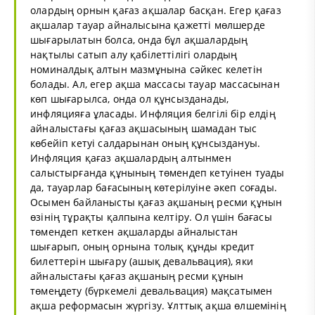
олардың орнын қағаз ақшалар басқан. Егер қағаз
ақшалар тауар айналысына қажетті мөлшерде
шығарылатын болса, онда бұл ақшалардың
нақтылы сатып алу қабілеттілігі олардың
номиналдық алтын мазмұнына сәйкес келетін
болады. Ал, егер ақша массасы тауар массасынан
көп шығарылса, онда ол құнсызданады,
инфляцияға ұласады. Инфляция белгілі бір елдің
айналыстағы қағаз ақшасының шамадан тыс
көбейіп кетуі салдарынан оның құнсыздануы.
Инфляция қағаз ақшалардың алтынмен
салыстырғанда құнының төмендеп кетуінен туады
да, тауарлар бағасының көтерілуіне әкеп соғады.
Осымен байланысты қағаз ақшаның ресми құнын
өзінің тұрақты қалпына келтіру. Ол үшін бағасы
төмендеп кеткен ақшаларды айналыстан
шығарып, оның орнына толық құнды кредит
билеттерін шығару (ашық девальвация), яки
айналыстағы қағаз ақшаның ресми құнын
төмеңдету (бүркемелі девальвация) мақсатымен
ақша реформасын жүргізу. Ұлттық ақша өлшемінің