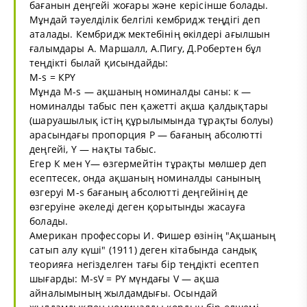
бағанын деңгейі жоғары және керісінше болады.
Мұндай тәуелділік белгілі кембридж теңдігі деп
аталады. Кембридж мектебінің өкілдері ағылшын
ғалымдары А. Маршалл, А.Пигу, Д.Робертен бұл
теңдікті былай қисындайды:
М-s = КРҮ
Мұнда М-s — ақшаның номиналды саны: к —
номиналды табыс пен қажетті ақша қалдықтары
(шаруашылық істің құрылымында тұрақты болуы)
арасындағы пропорция Р — бағаның абсолютті
деңгейі, Ү — нақты табыс.
Егер К мен Ү— өзгермейтін тұрақты мөлшер деп
есептесек, онда ақшаның номиналды санының
өзгеруі М-s бағаның абсолютті деңгейінің де
өзгеруіне әкеледі деген қорытынды жасауға
болады.
Американ профессоры И. Фишер өзінің "Ақшаның
сатып алу күші" (1911) деген кітабында сандық
теорияға негізделген тағы бір теңдікті есептеп
шығарды: М-sV = РҮ мүндағы V — ақша
айналымының жылдамдығы. Осындай