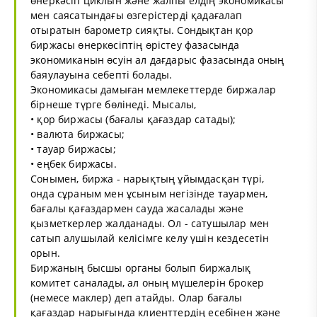
өнеркәсіп циклын және жалпы елдің экономикасы
мен саясатындағы өзгерістерді қадағалап
отыратын барометр сияқты. Сондықтан қор
биржасы өнеркөсіптің өрістеу фазасында
экономиканын өсуін ал дағдарыс фазасында оның
баяулауына себепті болады.
Экономикасы дамыған мемлекеттерде биржалар
бірнеше түрге бөлінеді. Мысалы,
• қор биржасы (бағалы қағаздар сатады);
• валюта биржасы;
• тауар биржасы;
• еңбек биржасы.
Сонымен, биржа - нарықтың ұйымдасқан түрі,
онда сұраным мен ұсыным негізінде тауармен,
бағалы қағаздармен сауда жасалады және
қызметкерлер жалданады. Ол - сатушылар мен
сатып алушылай келісімге келу үшін кездесетін
орын.
Биржаның бысшы органы болып биржалық
комитет саналады, ал оның мүшелерін брокер
(немесе маклер) деп атайды. Олар бағалы
қағаздар нарығында клиенттердің есебінен және