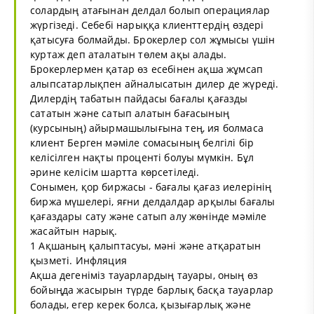
солардың атағынан делдал болып операциялар
жүргізеді. Себебі нарыққа клиенттердің өздері
қатысуға болмайды. Брокерлер сол жұмысы үшін
куртаж деп аталатын төлем ақы алады.
Брокерлермен қатар өз есебінен ақша жұмсап
алыпсатарлықпен айналысатын дилер де жүреді.
Дилердің табатын пайдасы бағалы қағазды
сататын және сатып алатын бағасының
(курсының) айырмашылығына тең, ия болмаса
клиент Берген мәміле сомасының белгілі бір
келісілген нақты проценті болуы мүмкін. Бұл
әрине келісім шартта көрсетіледі.
Сонымен, қор биржасы - бағалы қағаз иелерінің
биржа мүшелері, яғни делдалдар арқылы бағалы
қағаздары сату және сатып алу жөнінде мәміле
жасайтын нарық.
1 Ақшаның қалыптасуы, мәні және атқаратын
қызметі. Инфляция
Ақша дегеніміз тауарлардың тауары, оның өз
бойыңда жасырын түрде барлық басқа тауарлар
болады, егер керек болса, қызығарлық және