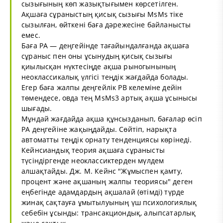
сызығының көп жазықтығымен көрсетілген.
Ақшаға сұраныстың қисық сызығы МsМs тіке
сызылған, өйткені баға дәрежесіне байланысты
емес.
Баға РА — деңгейінде тағайындалғанда ақшаға
сұраныс пен оны ұсынудың қисық сызығы
қиылысқан нүктесіңде ақша рыногынының
неоклассикалық үлгісі теңдік жағдайда болады.
Егер баға жалпы деңгейлік РВ келеміне дейін
төмендесе, овда тең МsМs3 артық ақша ұсынысы
шығады.
Мұндай жағдайда ақша құнсызданып, бағалар өсіп
РА деңгейіне жақыңдайды. Сөйтіп, нарықта
автоматты теңдік орнату тенденциясы көрінеді.
Кейнсиандық теория ақшаға сұранысты
түсіндіргенде неоклассиктерден мүлдем
алшақтайды. Дж. М. Кейнс "Жұмыспен қамту,
процент және ақшаның жалпы теориясы" деген
еңбегінде адамдардың ақшалай (өтімді) түрде
жинақ сақтауға ұмытылуының үш психологиялық
себебін ұсынды: трансакциондық, алыпсатарлық