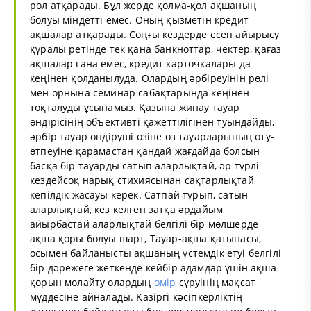
рөл атқарады. Бұл жерде қолма-қол ақшаның
болуы міндетті емес. Оның қызметін кредит
ақшалар атқарады. Соңғы кездерде есеп айырысу
құралы ретінде тек қана банкноттар, чектер, қағаз
ақшалар ғана емес, кредит карточкалары да
кеңінен қолданылуда. Олардың әрбіреуінін рөлі
мен орнына семинар сабақтарында кеңінен
тоқталуды ұсынамыз. Қазына жинау тауар
өндірісінің объективті қажеттілігінен туындайды,
әрбір тауар өндіруші өзіне өз тауарларының өту-
өтпеуіне қарамастан қандай жағдайда болсын
басқа бір тауарды сатып аларлықтай, әр түрлі
кездейсоқ нарық стихиясынан сақтарлықтай
кепілдік жасауы керек. Сатпай тұрып, сатын
аларлықтай, кез келген затқа әрдайым
айырбастай аларлықтай белгілі бір мөлшерде
ақша қоры болуы шарт, Тауар-ақша қатынасы,
осымен байланысты ақшаның үстемдік етуі белгілі
бір дәрежеге жеткенде кейбір адамдар үшін ақша
қорын молайту олардың
өмір
сүруінің мақсат
мүддесіне айналады. Қазіргі кәсіпкерліктің