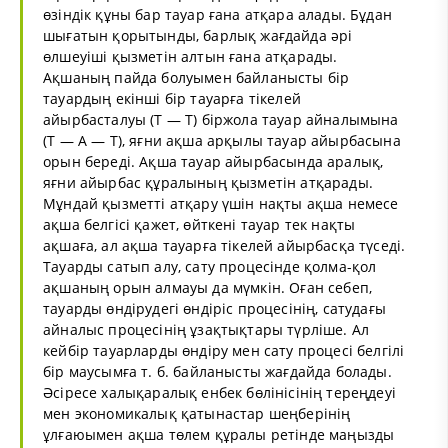
өзіндік құны бар тауар ғана атқара алады. Бұдан
шығатын қорытынды, барлық жағдайда әрі
өлшеуіші қызметін алтын ғана атқарады.
Ақшаның пайда болуымен байланысты бір
тауардың екінші бір тауарға тікелей
айырбасталуы (Т — Т) біржола тауар айналымына
(Т — А — Т), яғни ақша арқылы тауар айырбасына
орын береді. Ақша тауар айырбасында аралық,
яғни айырбас құралының қызметін атқарады.
Мұндай қызметті атқару үшін нақты ақша немесе
ақша белгісі қажет, өйткені тауар тек нақты
ақшаға, ал ақша тауарға тікелей айырбасқа түседі.
Тауарды сатып алу, сату процесінде қолма-қол
ақшаның орын алмауы да мүмкін. Оған себеп,
тауарды өндірудегі өндіріс процесінің, сатудағы
айналыс процесінің ұзақтықтары түрліше. Ал
кейбір тауарларды өндіру мен сату процесі белгілі
бір маусымға т. б. байланысты жағдайда болады.
Әсіресе халықаралық енбек бөлінісінің тереңдеуі
мен экономикалық қатынастар шеңберінің
ұлғаюымен ақша төлем құралы ретінде маңызды