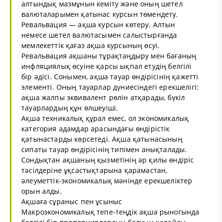
алтындық мазмұнын кеміту және оның шетел
валюталарымен қатынас курсын төмендету.
Ревальвация — ақша курсын көтеру. Алтын
немесе шетел валютасымен салыстырғанда
мемлекеттік қағаз ақша курсының өсуі.
Ревальвация ақшаны тұрақтаңдыру мен бағаның
инфляциялық өсуіне қарсы ықпал етудің белгілі
бір әдісі. Сонымен, ақша тауар өндірісінің қажетті
элементі. Оның тауарлар дүниесіндегі ерекшелігі:
ақша жалпы эквивалент рөлін атқарады, бүкіл
тауарлардың құн өлшеуіші.
Ақша техникалық құрал емес, ол экономикалық
категория адамдар арасындағы өндірістік
қатынастарды көрсетеді. Ақша қатынасының
сипаты тауар өндірісінің типімен анықталады.
Сондықтан ақшаның қызметінің әр қилы өндіріс
тәсілдеріне ұқсастықтарына қарамастан,
әлеуметтік-экономикалық мәнінде ерекшеліктер
орын алды.
Ақшаға сұраныс пен ұсыныс
Макроэкономикалық тепе-теңдік ақша рыногында