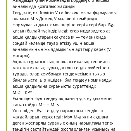
жылдамдықпен номиналды қордың бір өлшемі
айналымда қозғалыс жасайды.
Теңдіктің екі бөлігін V-ге белсек, мына формуланы
аламыз: М-s Демек, V малшері кембридж
формуласыңдағы к мөлшеріне кері әсері бар. Бұл
қисын былай түсіндіріледі: егер ивдивидтер аз
ақша қалдықтарын сақтаса (к — төмен) онда
соңдай көлемде тауар өткізу үшін ақша
айналымының жылдамдығын арттыру керек (V
жоғары).
Ақшаға сұраныстың неоклассикалық теориясы
математикалық тұрғыдан үш теңдік жүйесінен
тұрады, олар кембридж теңдемесімен тығыз
байланыста. Біріншіден, бұл теңдеу номиналды
ақша қалдығына сұранысты суреттейді:
М 2 = КРҮ
Екіншіден, бұл теңдеу ақшаның ұсыну қызметін
сипаттайды М s = М -s
Үшіншіден, бүл теңдеу нарықтағы теңдіктің
жағдайларын көрсетеді: Мs= М-д яғни ақшаға
деген жоспарлы сұраныс оның нарықтағы тепе-
теңдігін сақтайтындай жоспарланған ұсынысына