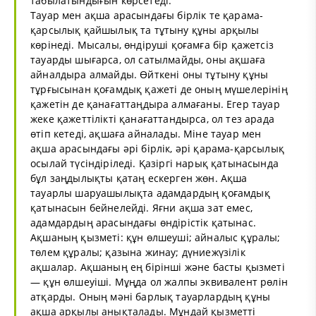
табылатындығын көрсетеді.
Тауар мен ақша арасындағы бірлік те қарама-
қарсылық қайшылық та тұтыну құны арқылы
көрінеді. Мысалы, өндіруші қоғамға бір қажетсіз
тауарды шығарса, ол сатылмайды, оны ақшаға
айналдыра алмайды. Өйткені оны тұтыну құны
тұрғысынан қоғамдық қажеті де оның мүшелерінің
қажетін де қанағаттаңдыра алмағаны. Егер тауар
жеке қажеттілікті қанағаттандырса, ол тез арада
өтіп кетеді, ақшаға айналады. Міне тауар мен
ақша арасындағы әрі бірлік, әрі қарама-қарсылық
осылай түсіндіріледі. Қазіргі нарық қатынасында
бұл заңдылықты қатаң ескерген жөн. Ақша
тауарлы шаруашылықта адамдардың қоғамдық
қатынасын бейнелейді. Яғни ақша зат емес,
адамдардың арасындағы өндірістік қатынас.
Ақшаның қызметі: құн өлшеуші; айналыс құралы;
төлем құралы; қазына жинау; дүниежүзілік
ақшалар. Ақшаның ең бірінші және басты қызметі
— құн өлшеуіші. Мұңда ол жалпы эквивалент рөлін
атқарды. Оның мәні барлық тауарлардың құны
ақша арқылы анықталады. Мұндай қызметті