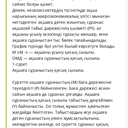
сәйкес болуы қажет.
Демек, неоклассиктердің түсінігіңде ақша
нарығының макроэкономикалық үлгісі мынаған
негізделген: ақшаға деген жиынтық сұраныс
ақшалай табыс дәрежесінің қызметі (РҮ), ал
ақшаны ұсыну экзогенді тұрақты мөлшер, яғни
ақшаға сұраныстан тыс бөлек тағайындалады.
График түрінде бүл үлгіні былай көрсетуге болады.
М sМ -s — ақшаны ұсыну қисық сызығы.
ОМД — ақшаға сұраныстың қисық сызығы.
1-сурет.
Ақшаға сұраныстың қисық сызығы.
Суретте ақшаға сұраныстың (М) баға дәрежесіне
тәуелділігі (Р) бейнеленген. Баға дәрежесі өскен
сайын ақшаға да сұраныс ұлғаяды. Ақшаға
сұраныстың қисық сызығы табыстың деңгейімен
(Ү) байланысты. Ол толық жұмыспен қамтылған
жағдайда бекітілген. Табыстардың өсуі ақшаға
деген сұраныстың үлкен жұмсақтылығына,
икемділігіне әкеледі, ол суретте сұраныс қисық