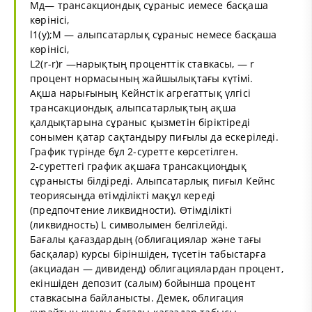
Мд— трансакциондық сұраныс иемесе басқаша
көрінісі,
l1(y);М — алыпсатарлық сұраныс немесе басқаша
көрінісі,
L2(r-r)r —нарықтың проценттік ставкасы, — r
процент нормасының жайшылықтағы күтімі.
Ақша нарығының Кейнстік агрегаттық үлгісі
трансакциондық алыпсатарлықтың ақша
қалдықтарына сұраныс қызметін біріктіреді
сонымен қатар сақтандыру пиғылы да ескеріледі.
График түрінде бұл 2-суретте көрсетілген.
2-суреттегі график ақшаға трансакциоңдық
сұранысты білдіреді. Алыпсатарлық пиғыл Кейнс
теориясыңда өтімділікті мақұл кереді
(предпочтение ликвидности). Өтімділікті
(ликвидность) L символымен белгілейді.
Бағалы қағаздардың (облигациялар және тағы
басқалар) курсы біріншіден, түсетін табыстарға
(акциадан — дивиденд) облигациялардан процент,
екіншіден депозит (салым) бойынша процент
ставкасына байланысты. Демек, облигация