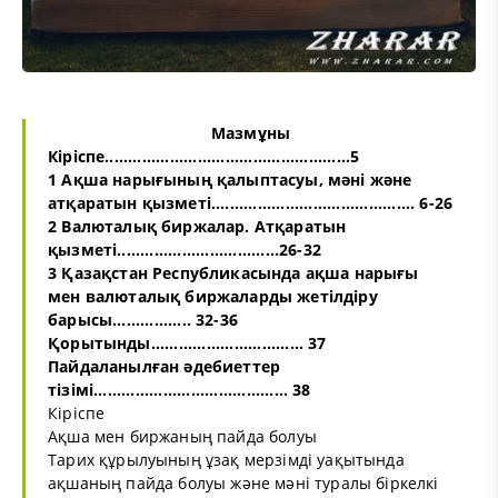
Мазмұны
Кіріспе.....................................................5
1 Ақша нарығының қалыптасуы, мәні және
атқаратын қызметі............................................ 6-26
2 Валюталық биржалар. Атқаратын
қызметі...................................26-32
3 Қазақстан Республикасында ақша нарығы
мен валюталық биржаларды жетілдіру
барысы................. 32-36
Қорытынды................................. 37
Пайдаланылған әдебиеттер
тізімі.......................................... 38
Кіріспе
Ақша мен биржаның пайда болуы
Тарих құрылуының ұзақ мерзімді уақытында
ақшаның пайда болуы және мәні туралы біркелкі