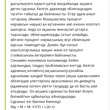
ұштылықпен қауып-қатер жагдайында ақшаға
деген сұраныс белгілі дәрежеде облигациадан
түсетін табысқа да байланысты. Егер адам алып-
сатарлық ойымен болашақтағы процент
нормасын нарықтан күткеннен көп екенін есептеп
шығарса, онда ол ақшаны жинақтап ұстауға
тырысады, облигацияларды сатып алмайды,
өйткені процент нормасының өсуі облигация
курсын төмендетеді. Демек, бұл пиғыл
алыпсатарлыққа жақын және ол процент
ставкасының өзгеруімен байланысты.
Сонымен экономика ғылымында Кейнс
қоржындық таңдау проблемасын енгізді, белгілі
адамның активінің (ақшасының) қолайлы
құрылымы қандай болуы керек (ақша қаржысымен
облигация үлестерінің арасалмағы) ин-дивидтің
(адамның) күткен үмітін талдауда да ол басты рөл
атқарады. Ол ақшаға сұранысты болжап білуге
болмайтын құбылысқа айналдырады.
Сұраныс екі бөлікке бөлінеді:
Мд = М + М =l1(Ү) + L2(r-r)