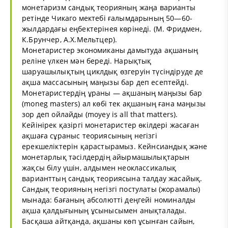
монетаризм сандық теорияның жаңа варианты
ретінде Чикаго мектебі ғалымдарының 50—60-
жылдардағы еңбектерінея көрінеді. (М. Фридмен,
К.Брунчер, А.X.Мельтцер).
Монетаристер экономиканы дамытуда ақшаның
реліне үлкен мән береді. Нарықтық
шаруашылықтың циклдық өзгеруін түсіндіруде де
ақша массасының маңызы бар деп есептейді.
Монетаристердің ұраны — ақшаның маңызы бар
(moneg masters) ал көбі тек ақшаның ғана маңызы
зор деп ойлайды (moyey is all that matters).
Кейінірек қазіргі монетаристер өкілдері жасаған
ақшаға сұраныс теориясының негізгі
ерекшеліктерін қарастырамыз. Кейнсиандық және
монетарлық тәсілдердің айырмашылықтарын
жақсы білу үшін, алдымен неоклассикалық
варианттың сандық теориясына талдау жасайық.
Сандық теорияның негізгі постулаты (жорамалы)
мынада: бағаның абсолютті деңгейі номиналды
ақша қалдығының ұсынысымен анықталады.
Басқаша айтқанда, ақшаны көп ұсынған сайын,