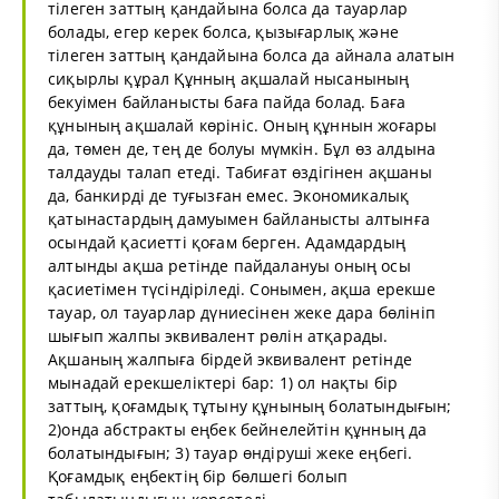
тілеген заттың қандайына болса да тауарлар
болады, егер керек болса, қызығарлық және
тілеген заттың қандайына болса да айнала алатын
сиқырлы құрал Құнның ақшалай нысанының
бекуімен байланысты баға пайда болад. Баға
құнының ақшалай көрініс. Оның құннын жоғары
да, төмен де, тең де болуы мүмкін. Бұл өз алдына
талдауды талап етеді. Табиғат өздігінен ақшаны
да, банкирді де туғызған емес. Экономикалық
қатынастардың дамуымен байланысты алтынға
осындай қасиетті қоғам берген. Адамдардың
алтынды ақша ретінде пайдалануы оның осы
қасиетімен түсіндіріледі. Сонымен, ақша ерекше
тауар, ол тауарлар дүниесінен жеке дара бөлініп
шығып жалпы эквивалент рөлін атқарады.
Ақшаның жалпыға бірдей эквивалент ретінде
мынадай ерекшеліктері бар: 1) ол нақты бір
заттың, қоғамдық тұтыну құнының болатындығын;
2)онда абстракты еңбек бейнелейтін құнның да
болатындығын; 3) тауар өндіруші жеке еңбегі.
Қоғамдық еңбектің бір бөлшегі болып