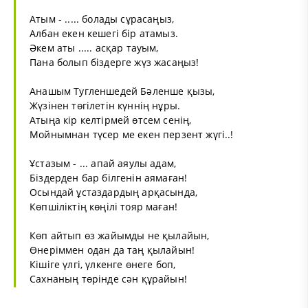
Атым - ..... болады сұрасаңыз,
Албан екен кешегі бір атамыз.
Әкем аты ..... асқар тауым,
Пана болып біздерге жүз жасаңыз!
Анашым Тугленшедей Бәленше қызы,
Жүзінен төгілетін күннің нұры.
Атыңа кір келтірмей өтсем сенің,
Мойнымнан түсер ме екен перзент жүгі..!
Ұстазым - ... апай аяулы адам,
Біздерден бар білгенін аямаған!
Осындай ұстаздардың арқасында,
Көпшіліктің көңілі тояр маған!
Көп айтып өз жайымды не қылайын,
Өнеріммен одан да таң қылайын!
Кішіге үлгі, үлкенге өнеге боп,
Сахнаның төрінде сән құрайын!