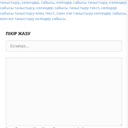
таныстыру
,
келиндер
,
сайысы
,
келіндер сайысы таныстыру
,
келиндер
сайысы таныстыру
,
келиндер сайысы таныстыру текст
,
келіндер
сайысы таныстыру өлең текст
,
озин ози таныстыру келиндер сайысы
,
өзін-өзі таныстыру келіндер сайысы
ПІКІР ЖАЗУ