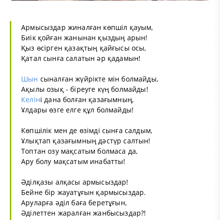
Армысыздар жиналған көпшіл қауым,
Биік қойған жанынан қыздың арын!
Қыз өсірген қазақтың қайғысы осы,
Қатал сынға салатын әр қадамын!
Шын
сыналған жүйрікте мін болмайды,
Ақылы озық - біреуге күң болмайды!
Келін
і дана болған қазағымның,
Ұлдары өзге елге құл болмайды!
Көпшілік мен де өзімді сынға салдым,
Ұлықтап қазағымның дәстүр салтын!
Топтан озу мақсатым болмаса да,
Ару болу мақсатым инабатты!
Әділқазы алқасы армысыздар!
Бейне бір жауатұғын қармысыздар.
Аруларға әділ баға беретұғын,
Әділеттен жаралған жанбысыздар?!