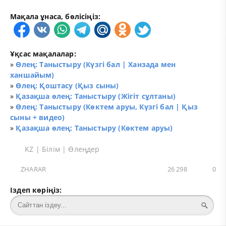
Мақала ұнаса, бөлісіңіз:
Ұқсас мақалалар:
»
Өлең: Таныстыру (Күзгі бал | Ханзада мен
ханшайым)
»
Өлең: Қоштасу (Қыз сыны)
»
Қазақша өлең: Таныстыру (Жігіт сұлтаны)
»
Өлең: Таныстыру (Көктем аруы, Күзгі бал | Қыз
сыны + видео)
»
Қазақша өлең: Таныстыру (Көктем аруы)
KZ
|
Білім
|
Өлеңдер
ZHARAR
26 298
0
Іздеп көріңіз: