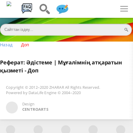
Назад
Доп
Реферат: Әдістеме | Мұғалімнің атқаратын
қызметі - Доп
Copyright © 2012–2020
ZHARAR
All Rights Reserved.
Powered by
DataLife Engine
© 2004–2020
Design
CENTROARTS