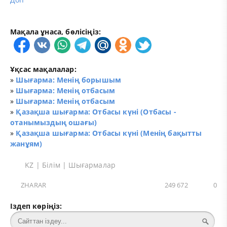
Мақала ұнаса, бөлісіңіз:
Ұқсас мақалалар:
»
Шығарма: Менің борышым
»
Шығарма: Менің отбасым
»
Шығарма: Менің отбасым
»
Қазақша шығарма: Отбасы күні (Отбасы -
отанымыздың ошағы)
»
Қазақша шығарма: Отбасы күні (Менің бақытты
жанұям)
KZ
|
Білім
|
Шығармалар
ZHARAR
249 672
0
Іздеп көріңіз: