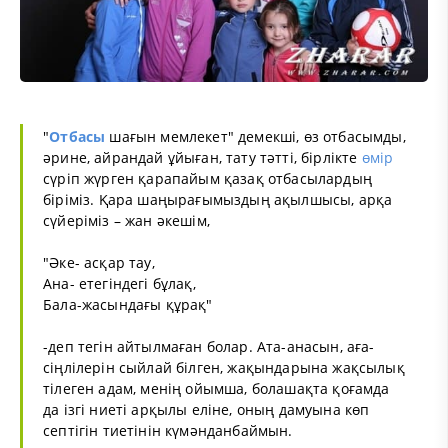
"
Отбасы
шағын мемлекет" демекші, өз отбасымды,
әрине, айрандай ұйыған, тату тәтті, бірлікте
өмір
сүріп жүрген қарапайым қазақ отбасылардың
біріміз. Қара шаңырағымыздың ақылшысы, арқа
сүйеріміз – жан әкешім,
"Әке- асқар тау,
Ана- етегіндегі бұлақ,
Бала-жасындағы құрақ"
-деп тегін айтылмаған болар. Ата-анасын, аға-
сіңлілерін сыйлай білген, жақындарына жақсылық
тілеген адам, менің ойымша, болашақта қоғамда
да ізгі ниеті арқылы еліне, оның дамуына көп
септігін тиетінін күмәнданбаймын.