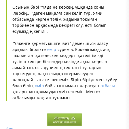
Осының бәрі "Ұяда не көрсең, ұшқанда соны
ілерсің... "деген мақалға сай келіп тұр. Яғни
отбасында көрген тәлім, жадына тоқыған
тәрбиенәң арқасында көкірегі ояу, есті болып
өсуіміздің кепілі .
"Үлкенге-құрмет, кішіге-ізет" демекші ,сыйласу
арқылы бірлікте
өмір
сүреміз. Еркелігімізді, аяқ
шалынған .қателескен кездергі қателігімізді
түсініп кешіре білгендер кезінде ақыл-кеңесін
аямайтын, осы дүниенің тек тәтті тұстарын
көрсетуден, жақсылыққа итермелеуден
жалықпайтын әке шешеміз. Бірін-бірі демеп, сүйеу
бола біліп,
өмір
бойы ынтымағы жарасқан
отбасы
қатарынан қалмаудан үміттенемін. Мен өз
отбасымды мақтан тұтамын.
Доп