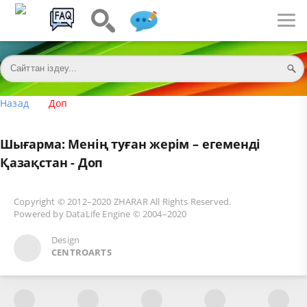
Назад
Доп
Шығарма: Менің туған жерім – егеменді
Қазақстан - Доп
Copyright © 2012–2020
ZHARAR
All Rights Reserved.
Powered by
DataLife Engine
© 2004–2020
Design
CENTROARTS