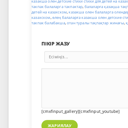
казакша олен детские стихи стихи для детей на каза
такпак балаларга такпактар
,
балаларға қазақша тақ
детей на казахском
,
казакша олен балаларга оленде
казахском
,
өлең балаларға казакша олен детские сти
такпак балабакша
,
отан туралы тақпақтар жинағы
,
қ
ПІКІР ЖАЗУ
[cmxfinput_gallery][cmxfinput_youtube]
ЖАРИЯЛАУ