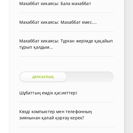
Махаббат хикаясы: Бала махаббат
Махаббат хикаясы: Махаббат емес....
Махаббат хикаясы: Тұрған жерімде қақайып
тұрып қалдым...
ДЕНСАУЛЫҚ
Шұбаттың емдік қасиеттері
Көзді компьютер мен телефонның
зиянынан қалай қорғау керек?