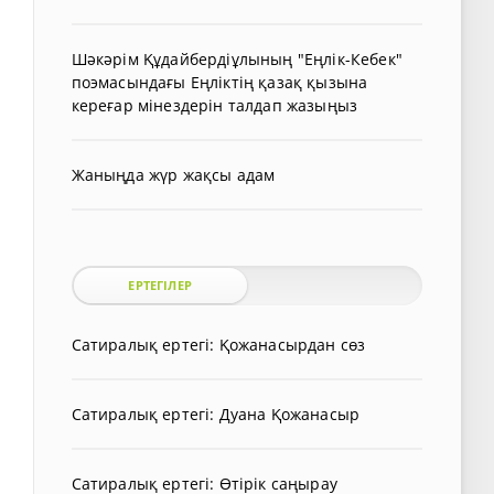
Шәкәрім Құдайбердіұлының "Еңлік-Кебек"
поэмасындағы Еңліктің қазақ қызына
кереғар мінездерін талдап жазыңыз
Жаныңда жүр жақсы адам
ЕРТЕГІЛЕР
Сатиралық ертегі: Қожанасырдан сөз
Сатиралық ертегі: Дуана Қожанасыр
Сатиралық ертегі: Өтірік саңырау