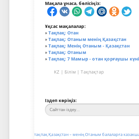
Мақала ұнаса, бөлісіңіз:
Ұқсас мақалалар:
»
Тақпақ: Отан
»
Тақпақ: Отаным менің Қазақстан
»
Тақпақ: Менің Отаным - Қазақстан
»
Тақпақ: Отаным
»
Тақпақ: 7 Мамыр - отан қорғаушы күні 
KZ
|
Білім
|
Тақпақтар
Іздеп көріңіз:
тақпақ Қазақстан – менің Отаным балаларға казакша