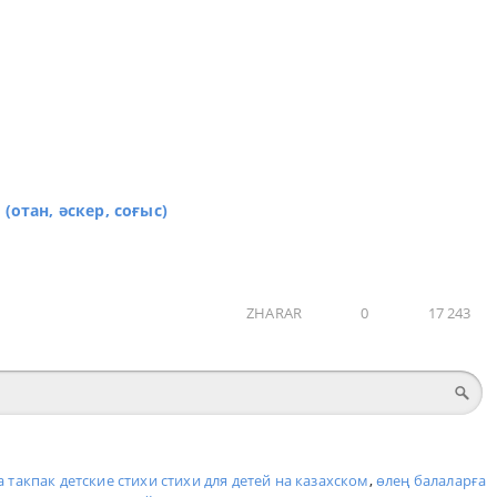
(отан, әскер, соғыс)
ZHARAR
0
17 243
 такпак детские стихи стихи для детей на казахском
,
өлең балаларға