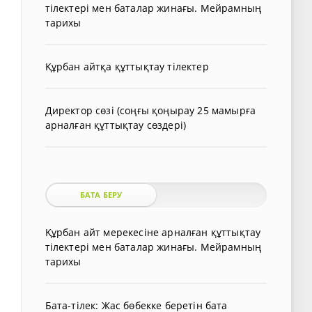
тілектері мен баталар жинағы. Мейрамның
тарихы
Құрбан айтқа құттықтау тілектер
Директор сөзі (соңғы қоңырау 25 мамырға
арналған құттықтау сөздері)
БАТА БЕРУ
Құрбан айт мерекесіне арналған құттықтау
тілектері мен баталар жинағы. Мейрамның
тарихы
Бата-тілек: Жас бөбекке беретін бата