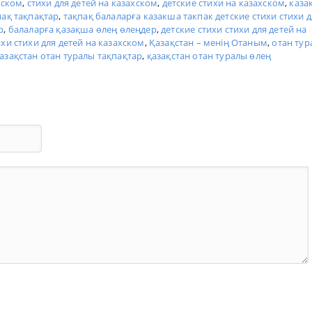
хском
,
стихи для детей на казахском
,
детские стихи на казахском
,
каза
пақ тақпақтар
,
тақпақ балаларға казакша такпак детские стихи стихи д
р
,
балаларға қазақша өлең өлеңдер
,
детские стихи стихи для детей на
хи стихи для детей на казахском
,
Қазақстан – менің Отаным
,
отан тур
азақстан отан туралы тақпақтар
,
қазақстан отан туралы өлең