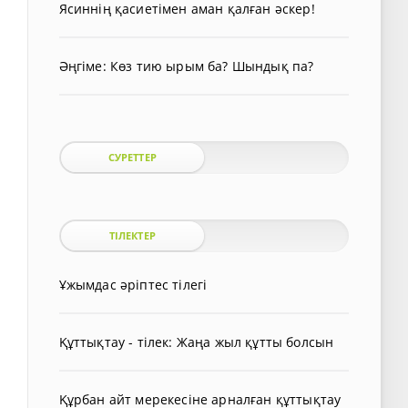
Ясиннің қасиетімен аман қалған әскер!
Әңгіме: Көз тию ырым ба? Шындық па?
СУРЕТТЕР
ТІЛЕКТЕР
Ұжымдас әріптес тілегі
Құттықтау - тілек: Жаңа жыл құтты болсын
Құрбан айт мерекесіне арналған құттықтау