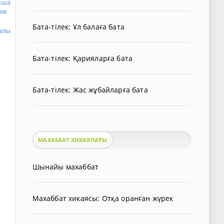
кша
ля
Бата-тілек: Ұл балаға бата
алы
Бата-тілек: Қарияларға бата
Бата-тілек: Жас жұбайларға бата
МАХАББАТ ХИКАЯЛАРЫ
Шынайы махаббат
Махаббат хикаясы: Отқа оранған жүрек