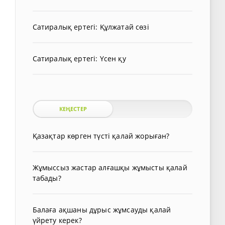
Сатиралық ертегі: Құлжатай сөзі
Сатиралық ертегі: Үсен қу
КЕҢЕСТЕР
Қазақтар көрген түсті қалай жорыған?
Жұмыссыз жастар алғашқы жұмысты қалай
табады?
Балаға ақшаны дұрыс жұмсауды қалай
үйрету керек?