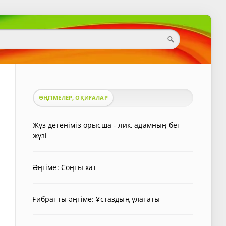
ӘҢГІМЕЛЕР, ОҚИҒАЛАР
Жүз дегеніміз орысша - лик, адамның бет
жүзі
Әңгіме: Соңғы хат
Ғибратты әңгіме: Ұстаздың ұлағаты