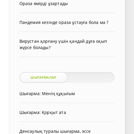
Ораза өмірді ұзартады
Пандемия кезінде ораза ұстауға бола ма ?
Вирустан қорғану үшін қандай дұға оқып
жүрсе болады?
ШЫҒАРМАЛАР
Шығарма: Менің құқығым
Шығарма: Қорқыт ата
Денсаулық туралы шығарма, эссе