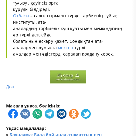
туғызу , қауіпсіз орта
құруды білдіреді.
Отбасы
– салыстырмалы түрде тәрбиенің тұйық
институты, ата-
аналардың тәрбиелік күш құаты мен мүмкіндігінің
әр түрлі деңгейде
болатынын ескеру қажет. Сондықтан ата-
аналармен жұмыста
мектеп
түрлі
амалдар мен әдістерді саралап қолдану керек.
Доп
Мақала ұнаса, бөлісіңіз:
Ұқсас мақалалар:
»
Баяндама: Бала бойында азаматтық пен