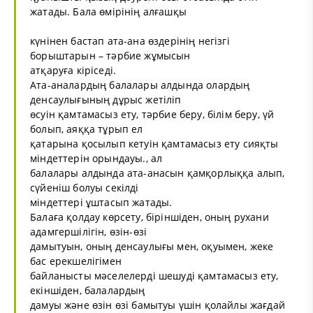
жатады. Бала өмірінің алғашқы
күнінен бастап ата-ана өздерінің негізгі
борыштарын – тәрбие жұмысын
атқаруға кіріседі.
Ата-аналардың балалары алдында олардың
денсаулығының дұрыс жетіліп
өсуін қамтамасыз ету, тәрбие беру, білім беру, үй
болып, аяққа тұрып ел
қатарына қосылып кетуін қамтамасыз ету сияқты
міндеттерін орындауы., ал
балалары алдында ата-анасын қамқорлыққа алып,
сүйеніш болуы секілді
міндеттері ұштасып жатады.
Балаға қолдау көрсету, біріншіден, оның рухани
адамгершілігін, өзін-өзі
дамытуын, оның денсаулығы мен, оқуымен, жеке
бас ерекшелігімен
байланысты мәселелерді шешуді қамтамасыз ету,
екіншіден, балалардың
дамуы және өзін өзі бамытуы үшін қолайлы жағдай