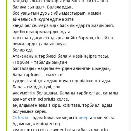
маңыздылығын жоғары қоя білген. «Ата – ана
балаға сыншы». Балалардың
бос уақытын дұрыс ұйымдастырып, немен
айналысып жүргендігіне жіте
көңіл бөлсе, мерзімдік басылымдарға жаздырып,
әдеби шығармаларды оқуға
жасынан дағдыландырса кейін бармақ тістейтін
оқиғалардың алдын алуға
болар еді.
Ата-ананың тәрбиесі бала мінезінің ірге тасы.
«Тәрбие – табалдырықтан
басталады» нақылы өмірден алынған шындық.
Бала тәрбиесі – нәзік те
күрделі, әрі қоғамдық жауапкершілікке жатады.
Бала – өмірдің гүлі, сол
әлеуметтің болашағы. Баланы тәрбиелі де, саналы
азамат етіп өсіргіміз келсе,
ең алдымен өзіміз кіршіксіз таза, тәрбиелі адам
болуымыз керек.
Отбасы
– адам баласының өсіп-
өнер
алтын ұясы.
Адамның өміріндегі ең
қуанышты қызық дәурені осы отбасында өтіп