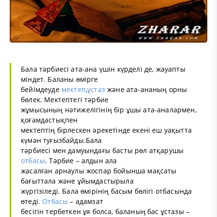
Бала тәрбиесі ата-ана үшін күрделі де, жауапты
міндет. Баланы өмірге
бейімдеуде
мектеп
,
ұстаз
және ата-ананың орны
бөлек. Мектептегі тәрбие
жұмысының нәтижелігінің бір ұшы ата-аналармен,
қоғамдастықпен
мектептің бірлескен әрекетінде екені еш уақытта
күмән туғызбайды.Бала
тәрбиесі мен дамуындағы басты рөл атқарушы
отбасы
. Тәрбие – алдын ала
жасалған арнаулы жоспар бойынша мақсаты
бағыттала және ұйымдастырыла
жүргізіледі. Бала өмірінің басым бөлігі отбасында
өтеді.
Отбасы
– адамзат
бесігін тербеткен ұя болса, баланың бас ұстазы –