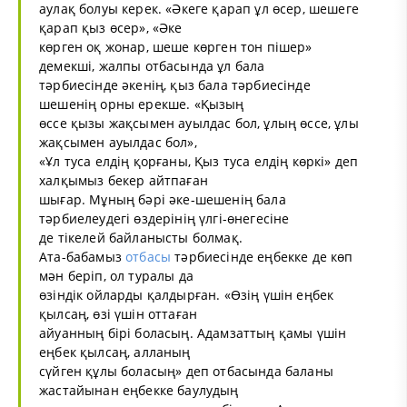
аулақ болуы керек. «Әкеге қарап ұл өсер, шешеге
қарап қыз өсер», «Әке
көрген оқ жонар, шеше көрген тон пішер»
демекші, жалпы отбасында ұл бала
тәрбиесінде әкенің, қыз бала тәрбиесінде
шешенің орны ерекше. «Қызың
өссе қызы жақсымен ауылдас бол, ұлың өссе, ұлы
жақсымен ауылдас бол»,
«Ұл туса елдің қорғаны, Қыз туса елдің көркі» деп
халқымыз бекер айтпаған
шығар. Мұның бәрі әке-шешенің бала
тәрбиелеудегі өздерінің үлгі-өнегесіне
де тікелей байланысты болмақ.
Ата-бабамыз
отбасы
тәрбиесінде еңбекке де көп
мән беріп, ол туралы да
өзіндік ойларды қалдырған. «Өзің үшін еңбек
қылсаң, өзі үшін оттаған
айуанның бірі боласың. Адамзаттың қамы үшін
еңбек қылсаң, алланың
сүйген құлы боласың» деп отбасында баланы
жастайынан еңбекке баулудың