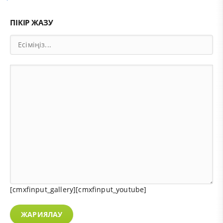
ПІКІР ЖАЗУ
[cmxfinput_gallery][cmxfinput_youtube]
ЖАРИЯЛАУ