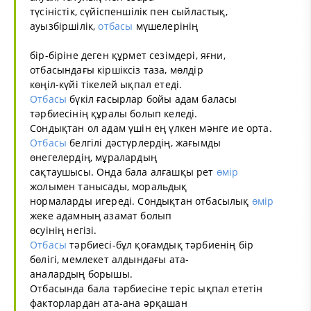
түсіністік, сүйіспеншілік пен сыйластық,
ауызбіршілік,
отбасы
мүшелерінің
бір-біріне деген құрмет сезімдері, яғни,
отбасындағы кіршіксіз таза, мөлдір
көңіл-күйі тікелей ықпал етеді.
Отбасы
бүкіл ғасырлар бойы адам баласы
тәрбиесінің құралы болып келеді.
Сондықтан ол адам үшін ең үлкен мәнге ие орта.
Отбасы
белгілі дәстүрлердің, жағымды
өнегелердің, мұралардың
сақтаушысы. Онда бала алғашқы рет
өмір
жолымен танысады, моральдық
нормаларды игереді. Сондықтан отбасылық
өмір
жеке адамның азамат болып
өсуінің негізі.
Отбасы
тәрбиесі-бұл қоғамдық тәрбиенің бір
бөлігі, мемлекет алдындағы ата-
аналардың борышы.
Отбасында бала тәрбиесіне теріс ықпал ететін
факторлардан ата-ана әрқашан