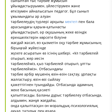
сыныптан тыс тәрбие жұмысын
ұйымдастыруымен, үйлестірумен және
өткізумен айналысатын педагог. Бұл сынып
ұжымындағы әр алуан
тәрбиелеудің түрлері арқылы
мектеп
пен бала
арасындағы қарым-қатынасты
ұйымдастырып, әр оқушының жеке өзіндік
ерекшеліктерін көрсете білуіне
жағдай жасап, өз қызметін оқу тәрбие жұмысының
бірыңғай жүйесінде
жүзеге асыратын өз ісінің шебері. «Ұл тәрбиелей
отырып, жер иесін
тәрбиелейміз, қыз тәрбиелей отырып, ұлтты
тәрбиелейміз». Отбасындағы
тәрбие әрбір мүшенің өзін-өзін сақтау, ұрпақты
жалғастыру, өзін-өзі сыйлау
қажеттігінен туындайды. Отбасында адамның
жеке басының қасиеті
қалыптасады. Баланы дұрыс тәрбиелеу отбасында,
алдымен, жанұя жағдайы,
онда қалыптасқан он моральдық-психологиялық
ахуал, татулық пен өзара