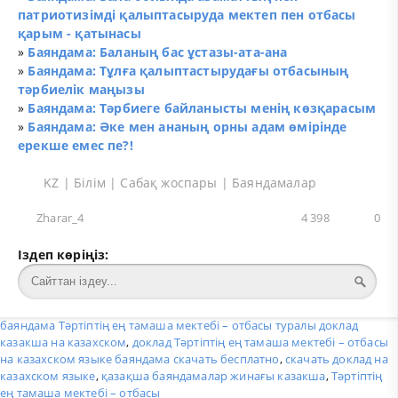
патриотизімді қалыптасыруда мектеп пен отбасы
қарым - қатынасы
»
Баяндама: Баланың бас ұстазы-ата-ана
»
Баяндама: Тұлға қалыптастырудағы отбасының
тәрбиелік маңызы
»
Баяндама: Тәрбиеге байланысты менің көзқарасым
»
Баяндама: Әке мен ананың орны адам өмірінде
ерекше емес пе?!
KZ
|
Білім
|
Сабақ жоспары
|
Баяндамалар
Zharar_4
4 398
0
Іздеп көріңіз:
баяндама Тәртіптің ең тамаша мектебі – отбасы туралы доклад
казакша на казахском
,
доклад Тәртіптің ең тамаша мектебі – отбасы
на казахском языке баяндама скачать бесплатно
,
скачать доклад на
казахском языке
,
қазақша баяндамалар жинағы казакша
,
Тәртіптің
ең тамаша мектебі – отбасы