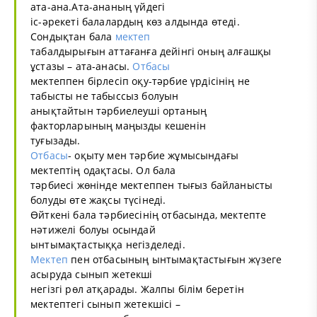
ата-ана.Ата-ананың үйдегі
іс-әрекеті балалардың көз алдында өтеді.
Сондықтан бала
мектеп
табалдырығын аттағанға дейінгі оның алғашқы
ұстазы – ата-анасы.
Отбасы
мектеппен бірлесіп оқу-тәрбие үрдісінің не
табысты не табыссыз болуын
анықтайтын тәрбиелеуші ортаның
факторларының маңызды кешенін
туғызады.
Отбасы
- оқыту мен тәрбие жұмысындағы
мектептің одақтасы. Ол бала
тәрбиесі жөнінде мектеппен тығыз байланысты
болуды өте жақсы түсінеді.
Өйткені бала тәрбиесінің отбасында, мектепте
нәтижелі болуы осындай
ынтымақтастыққа негізделеді.
Мектеп
пен отбасының ынтымақтастығын жүзеге
асыруда сынып жетекші
негізгі рөл атқарады. Жалпы білім беретін
мектептегі сынып жетекшісі –