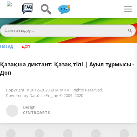
Назад
Доп
Қазақша диктант: Қазақ тілі | Ауыл тұрмысы -
Доп
Copyright © 2012–2020
ZHARAR
All Rights Reserved.
Powered by
DataLife Engine
© 2004–2020
Design
CENTROARTS