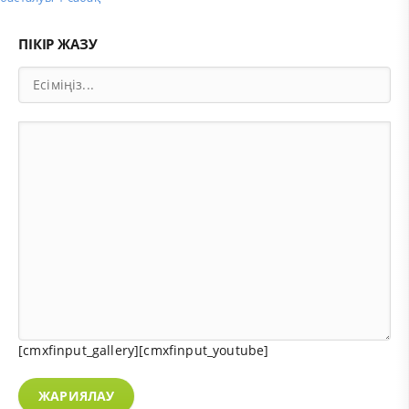
ПІКІР ЖАЗУ
[cmxfinput_gallery][cmxfinput_youtube]
ЖАРИЯЛАУ