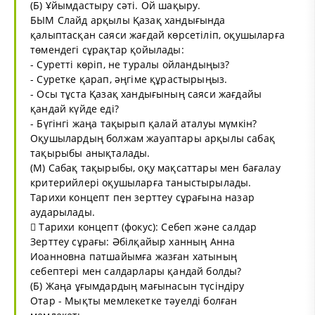
(Б) Ұйымдастыру сәті. Ой шақыру.
БЫМ Слайд арқылы Қазақ хандығында
қалыптасқан саяси жағдай көрсетіліп, оқушыларға
төмендегі сұрақтар қойылады:
- Суретті көріп, не туралы ойландыңыз?
- Суретке қарап, әңгіме құрастырыңыз.
- Осы тұста Қазақ хандығының саяси жағдайы
қандай күйде еді?
- Бүгінгі жаңа тақырып қалай аталуы мүмкін?
Оқушылардың болжам жауаптары арқылы сабақ
тақырыбы анықталады.
(М) Сабақ тақырыбы, оқу мақсаттары мен бағалау
критерийлері оқушыларға таныстырылады.
Тарихи концепт пен зерттеу сұрағына назар
аударылады.
 Тарихи концепт (фокус): Себеп және салдар
Зерттеу сұрағы: Әбілқайыр ханның Анна
Иоанновна патшайымға жазған хатының
себептері мен салдарлары қандай болды?
(Б) Жаңа ұғымдардың мағынасын түсіндіру
Отар - Мықты мемлекетке тәуелді болған