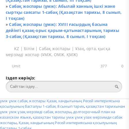
(Қазақстан тарихы, 8 сынып, ІІІ тоқсан)
»
Сабақ жоспары (ұмж): Абылай ханның ішкі және
сыртқы саясаты 1-сабақ (Қазақстан тарихы, 8 сынып,
І тоқсан)
»
Сабақ жоспары (ұмж): XVIII ғасырдың басына
дейінгі қазақ-орыс қарым-қатынастарының тарихы
3-сабақ (Қазақстан тарихы, 8 сынып, І тоқсан)
KZ
|
Білім
|
Сабақ жоспары
|
Ұзақ, орта, қысқа
мерзімді жоспар (ҰМЖ, ОМЖ, ҚМЖ)
Umit
377
0
Іздеп көріңіз:
умж ұмж сабақ жоспары Қазақ хандығының Ресей империясына
қосылуының басталуы 1-сабақ 8 сынып тарих
,
қазақстан тарихынан
ұмж умж ұзақ мерзімді сабақ жоспары
,
долгосрочный план на
казахском языке
,
қазақстан тарихы умж ұмж узак мерзимди сабак
жоспары
,
Қазақ хандығының Ресей империясына қосылуының
басталуы 1-сабақ