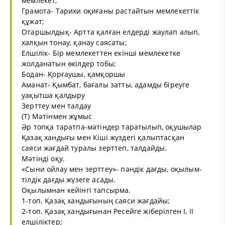
мемлекет;
Грамота- Тарихи оқиғаны растайтын мемлекеттік
құжат;
Отаршылдық- Артта қалған елдерді жаулап алып,
халқын тонау, қанау саясаты;
Елшілік- Бір мемлекеттен екінші мемлекетке
жолданатын өкілдер тобы;
Бодан- Қорғаушы, қамқоршы
Аманат- Қымбат, бағалы затты, адамды біреуге
уақытша қалдыру
Зерттеу мен талдау
(Т) Мәтінмен жұмыс
Әр топқа таратпа-мәтіндер таратылып, оқушылар
Қазақ хандығы мен Кіші жүздегі қалыптасқан
саяси жағдай туралы зерттеп, талдайды.
Мәтінді оқу.
«Сыни ойлау мен зерттеу»- пәндік дағды, оқылым-
тілдік дағды жүзеге асады.
Оқылымнан кейінгі тапсырма.
1-топ. Қазақ хандығының саяси жағдайы;
2-топ. Қазақ хандығынан Ресейге жіберілген I, II
елшіліктер;