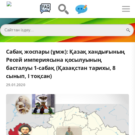
Сабақ жоспары (ұмж): Қазақ хандығының
Ресей империясына қосылуының
басталуы 1-сабақ (Қазақстан тарихы, 8
сынып, І тоқсан)
29.01.2020