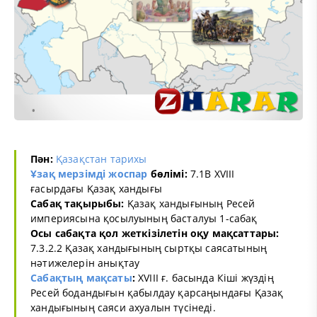
Пән:
Қазақстан тарихы
Ұзақ мерзімді жоспар
бөлімі:
7.1B XVIII
ғасырдағы Қазақ хандығы
Сабақ тақырыбы:
Қазақ хандығының Ресей
империясына қосылуының басталуы 1-сабақ
Осы сабақта қол жеткізілетін оқу мақсаттары:
7.3.2.2 Қазақ хандығының сыртқы саясатының
нәтижелерін анықтау
Сабақтың мақсаты
:
XVIII ғ. басында Кіші жүздің
Ресей бодандығын қабылдау қарсаңындағы Қазақ
хандығының саяси ахуалын түсінеді.