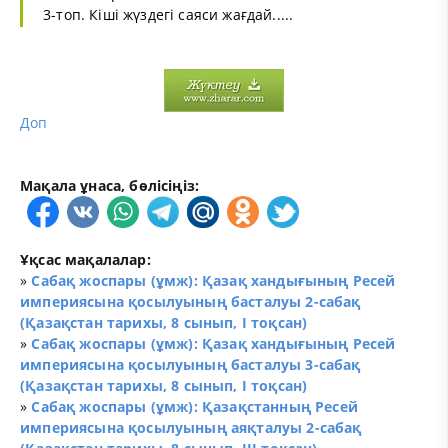
3-топ. Кіші жүздегі саяси жағдай.....
Доп
Мақала ұнаса, бөлісіңіз:
Ұқсас мақалалар:
»
Сабақ жоспары (ұмж): Қазақ хандығының Ресей
империясына қосылуының басталуы 2-сабақ
(Қазақстан тарихы, 8 сынып, І тоқсан)
»
Сабақ жоспары (ұмж): Қазақ хандығының Ресей
империясына қосылуының басталуы 3-сабақ
(Қазақстан тарихы, 8 сынып, І тоқсан)
»
Сабақ жоспары (ұмж): Қазақстанның Ресей
империясына қосылуының аяқталуы 2-сабақ