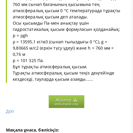
760 мм сынап бағанының қысымына тең
атмосфералық қысым 0 °С температурада тұрақты
атмосфералық қысым деп аталады.
Осы қысымды Па-мен анықтау үшін
гидростатикалық қысым формуласын қолданайық:
p = ρgh
ρ = 13595,1 кг/м3 (сынап тығыздығы 0 °С), g =
9,80665 м/с2 (еркін түсу үдеуі) және h = 760 мм =
0,76 м
p = 101 325 Па.
Бұл тұрақты атмосфералық қысым.
Тұрақты атмосфералық қысым теңіз деңгейінде
кездеседі, тауларда қысым азаяды......
Доп
Мақала ұнаса, бөлісіңіз: