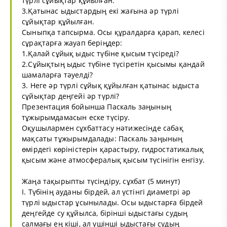
түрлі сұйықтар құйылған.
3.Қатынас ыдыстардың екі жағына әр түрлі
сұйықтар құйылған.
Сыныпқа тапсырма. Осы құралдарға қарап, келесі
сұрақтарға жауап беріңдер:
1.Қалай сұйық ыдыс түбіне қысым түсіреді?
2.Сұйықтың ыдыс түбіне түсіретін қысымы қандай
шамаларға тәуелді?
3. Неге әр түрлі сұйық құйылған қатынас ыдыста
сұйықтар деңгейі әр түрлі?
Презентация бойынша Паскаль заңының
тұжырымдамасын еске түсіру.
Оқушылармен сұхбаттасу нәтижесінде сабақ
мақсаты тұжырымдалады: Паскаль заңының
өмірдегі көріністерін қарастыру, гидростатикалық
қысым және атмосфералық қысым түсінігін енгізу.
Жаңа тақырыпты түсіндіру, сұхбат (5 минут)
I. Түбінің ауданы бірдей, ал үстінгі диаметрі әр
түрлі ыдыстар ұсынылады. Осы ыдыстарға бірдей
деңгейде су құйылса, бірінші ыдыстағы судың
салмағы ең кіші, ал үшінші ыдыстағы судың