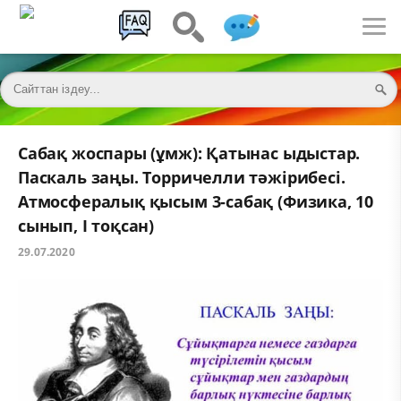
Сабақ жоспары (ұмж): Қатынас ыдыстар.
Паскаль заңы. Торричелли тәжірибесі.
Атмосфералық қысым 3-сабақ (Физика, 10
сынып, I тоқсан)
29.07.2020