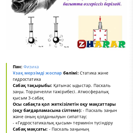
Пән:
Физика
Ұзақ мерзімді жоспар
бөлімі:
Статика және
гидростатика
Сабақ тақырыбы:
Қатынас ыдыстар. Паскаль
заңы. Торричелли тәжірибесі. Атмосфералық
қысым 3-сабақ
Осы сабақта қол жеткізілетін оқу мақсаттары
(оқу бағдарламасына сілтеме):
- Паскаль заңын
және оның қолданылуын сипаттау;
- «Гидростатикалық қысым» терминін түсіндіру
Сабақ мақсаты:
- Паскаль заңының