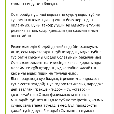
салмағы ең үлкен болады.
Осы орайда үшінші ыдыстағы судың ыдыс түбіне
түсіретін қысымы да ең үлкен болу керек деп
ойлаймыз. Бұны тексеру үшін әр ыдыстың түбіне
резенке тағып, олар қаншалықты созылатынын
анықтайық.
Резенкелердің бірдей денгейге дейін созылуын,
яғни, осы ыдыстардағы сұйықтардың ыдыс түбіне
түсіретін қысымы бірдей болатынын бақылаймыз.
Осы эксперимент нәтижесінде келесі қорытынды
жасаймыз: сұйықтардың ыдыс түбіне жасайтын
қысымы ыдыс пішініне тәуелді емес.
Біз парадоксқа куә болдық (грекше «парадоксос» –
күтілмеген жағдай). Бұл гидростатикалық парадокс
деп аталған (грекше «гидор» – су, «статос» –
қозғалмайтын).Оның физикалық мағынасы
мынадай: сұйықтың ыдыс түбіне түсіретін қысымы
сұйық салмағына тәуелді емес. Бұл парадоксты
қалай түсіндіруге болады? (Сыныппен жұмыс)