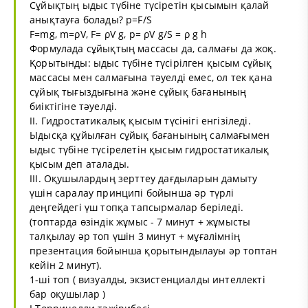
Сұйықтың ыдыс түбіне түсіретін қысымын қалай
анықтауға болады? p=F/S
F=mg, m=ρV, F= ρV g, p= ρV g/S = ρ g h
Формулада сұйықтың массасы да, салмағы да жоқ.
Қорытынды: ыдыс түбіне түсірілген қысым сұйық
массасы мен салмағына тәуелді емес, ол тек қана
сұйық тығыздығына және сұйық бағанының
биіктігіне тәуелді.
II. Гидростатикалық қысым түсінігі енгізіледі.
Ыдысқа құйылған сұйық бағанының салмағымен
ыдыс түбіне түсірелетін қысым гидростатикалық
қысым деп аталады.
III. Оқушылардың зерттеу дағдыларын дамыту
үшін саралау принципі бойынша әр түрлі
деңгейдегі үш топқа тапсырмалар беріледі.
(топтарда өзіндік жұмыс - 7 минут + жұмысты
талқылау әр топ үшін 3 минут + мұғалімнің
презентация бойынша қорытындылауы әр топтан
кейін 2 минут).
1-ші топ ( визуалды, экзистенциалды интеллекті
бар оқушылар )