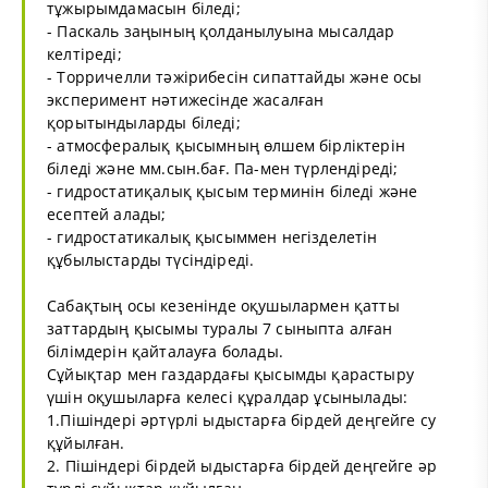
тұжырымдамасын біледі;
- Паскаль заңының қолданылуына мысалдар
келтіреді;
- Торричелли тәжірибесін сипаттайды және осы
эксперимент нәтижесінде жасалған
қорытындыларды біледі;
- атмосфералық қысымның өлшем бірліктерін
біледі және мм.сын.бағ. Па-мен түрлендіреді;
- гидростатиқалық қысым терминін біледі және
есептей алады;
- гидростатикалық қысыммен негізделетін
құбылыстарды түсіндіреді.
Сабақтың осы кезенінде оқушылармен қатты
заттардың қысымы туралы 7 сыныпта алған
білімдерін қайталауға болады.
Сұйықтар мен газдардағы қысымды қарастыру
үшін оқушыларға келесі құралдар ұсынылады:
1.Пішіндері әртүрлі ыдыстарға бірдей деңгейге су
құйылған.
2. Пішіндері бірдей ыдыстарға бірдей деңгейге әр