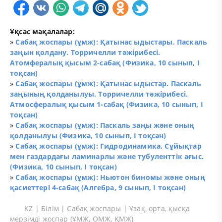
Ұқсас мақалалар:
»
Сабақ жоспары (ұмж): Қатынас ыдыстары. Паскаль
заңын қолдану. Торричелли тәжірибесі.
Атомфералық қысым 2-сабақ (Физика, 10 сынып, I
тоқсан)
»
Сабақ жоспары (ұмж): Қатынас ыдыстар. Паскаль
заңының қолданылуы. Торричелли тәжірибесі.
Атмосфералық қысым 1-сабақ (Физика, 10 сынып, I
тоқсан)
»
Сабақ жоспары (ұмж): Паскаль заңы және оның
қолданылуы (Физика, 10 сынып, I тоқсан)
»
Сабақ жоспары (ұмж): Гидродинамика. Сұйықтар
мен газдардағы ламинарлы және тубуленттік ағыс.
(Физика, 10 сынып, I тоқсан)
»
Сабақ жоспары (ұмж): Ньютон биномы және оның
қасиеттері 4-сабақ (Алгебра, 9 сынып, I тоқсан)
KZ
|
Білім
|
Сабақ жоспары
|
Ұзақ, орта, қысқа
мерзімді жоспар (ҰМЖ, ОМЖ, ҚМЖ)