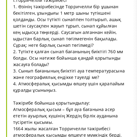
I.Торричелли тәжірибесі
1. Өзінің тәжірибесінде Торричелли бір ұшынан
бекітілген, ұзындығы 1 метр шыны түтікшені
қолданды. Осы түтікті сынаппен толтырып, ашық
шетін саусақпен жауып тұрып, сынап құйылған
кең ыдысқа төңкерді. Саусағын алғаннан кейін,
ыдыстан барлық сынап төгілмегенін бақылады.
Сұрақ: неге барлық сынап төгілмеді?
2. Түтікте қалған сынап бағанының биіктігі 760 мм
болды. Осы нәтиже бойынша қандай қорытынды
жасауға болады?
3. Сынып бағанының биіктігі ауа температурасына
және географиялық ендікке тәуелді ме?
4. Атмосфералық қысымды өлшеу үшін қарапайым
құралды ұсыныңыз.
Тәжірибе бойынша қорытындылау:
Атмосфералық қысым – бұл ауа бағанына әсер
ететін ауырлық күшінің Жердің бірлік ауданына
түсіретін қысымы.
1664 жылы жасалған Торричелли тәжірибесі
атмосфералық қысымды өлшеуге мүмкіндік берді.