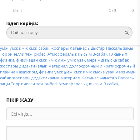
Umit
579
0
Іздеп көріңіз:
умж ұмж қмж кмж сабақ жоспары Қатынас ыдыстар Паскаль заңы
Торричелли тәжірибесі Атмосфералық қысым 3-сабақ 10 сынып
физика
,
физикадан қмж кмж ұмж умж ұзақ мерзімді қысқа сабақ
жоспары дидактикалық материал
,
долгосрочный и краткосрочный
план на казахском
,
физика умж ұмж кмж қмж кыска узак мерзимди
сабак жоспары дидактикалык материал
,
Қатынас ыдыстар Паскаль
заңы Торричелли тәжірибесі Атмосфералық қысым 3-сабақ
ПІКІР ЖАЗУ