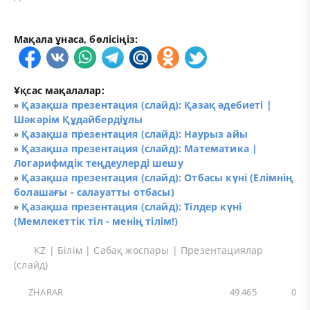
Мақала ұнаса, бөлісіңіз:
Ұқсас мақалалар:
»
Қазақша презентация (слайд): Қазақ әдебиеті |
Шәкәрім Құдайбердіұлы
»
Қазақша презентация (слайд): Наурыз айы
»
Қазақша презентация (слайд): Математика |
Логарифмдік теңдеулерді шешу
»
Қазақша презентация (слайд): Отбасы күні (Елімнің
болашағы - салауатты отбасы)
»
Қазақша презентация (слайд): Тілдер күні
(Мемлекеттік тіл - менің тілім!)
KZ
|
Білім
|
Сабақ жоспары
|
Презентациялар
(слайд)
ZHARAR
49 465
0