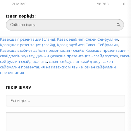
ZHARAR
56 783
0
Іздеп көріңіз:
Қазақша презентация (слайд): Қазақ әдебиеті Сәкен Сейфуллин
,
Қазақша презентация (слайд)
,
Қазақ әдебиеті Сәкен Сейфуллин
,
Қазақша әдебиет дайын презентация - слайд
,
Казакша презентация -
слайд тегін жүктеу
,
Дайын қазақша презентация - слайд жүктеу
,
сәкен
сейфуллин слайд скачать
,
сакен сейфуллин слайд шоу
,
сакен
сейфуллин презентация на казахском языке
,
сәкен сейфуллин
презентация
ПІКІР ЖАЗУ