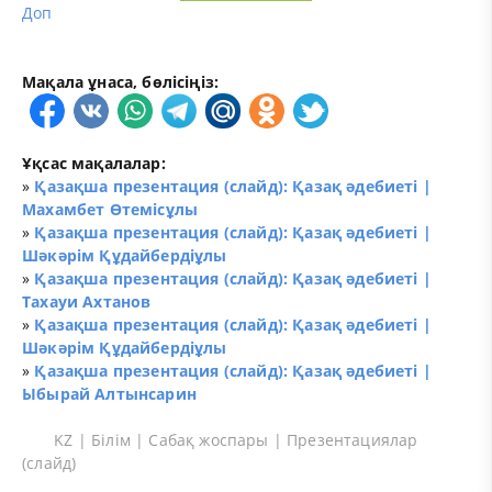
Доп
Мақала ұнаса, бөлісіңіз:
Ұқсас мақалалар:
»
Қазақша презентация (слайд): Қазақ әдебиеті |
Махамбет Өтемісұлы
»
Қазақша презентация (слайд): Қазақ әдебиеті |
Шәкәрім Құдайбердіұлы
»
Қазақша презентация (слайд): Қазақ әдебиеті |
Тахауи Ахтанов
»
Қазақша презентация (слайд): Қазақ әдебиеті |
Шәкәрім Құдайбердіұлы
»
Қазақша презентация (слайд): Қазақ әдебиеті |
Ыбырай Алтынсарин
KZ
|
Білім
|
Сабақ жоспары
|
Презентациялар
(слайд)