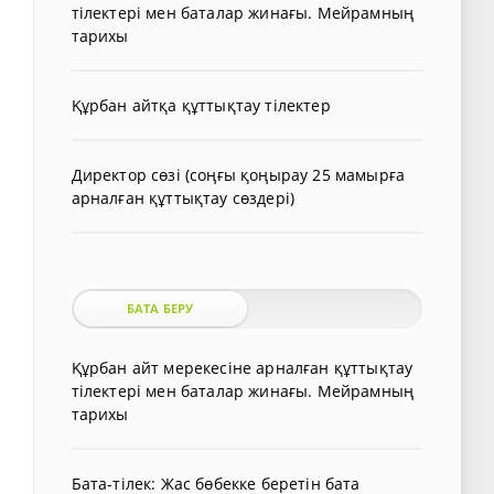
тілектері мен баталар жинағы. Мейрамның
тарихы
Құрбан айтқа құттықтау тілектер
Директор сөзі (соңғы қоңырау 25 мамырға
арналған құттықтау сөздері)
БАТА БЕРУ
Құрбан айт мерекесіне арналған құттықтау
тілектері мен баталар жинағы. Мейрамның
тарихы
Бата-тілек: Жас бөбекке беретін бата