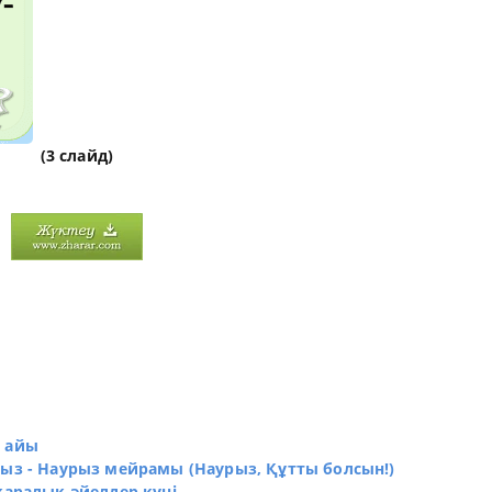
(3 слайд)
з айы
рыз - Наурыз мейрамы (Наурыз, Құтты болсын!)
қаралық әйелдер күні