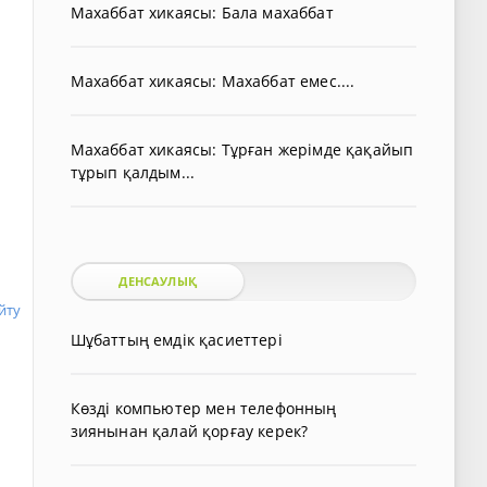
Махаббат хикаясы: Бала махаббат
Махаббат хикаясы: Махаббат емес....
Махаббат хикаясы: Тұрған жерімде қақайып
тұрып қалдым...
ДЕНСАУЛЫҚ
йту
Шұбаттың емдік қасиеттері
Көзді компьютер мен телефонның
зиянынан қалай қорғау керек?