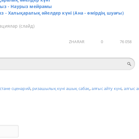
урыз - Наурыз мейрамы
з - Халықаралық әйелдер күні (Ана - өмірдің шуағы)
ациялар (слайд)
ZHARAR
0
76 058
хстане сценарий
,
ризашылық күні ашық сабақ
,
алғыс айту күні
,
алгыс а