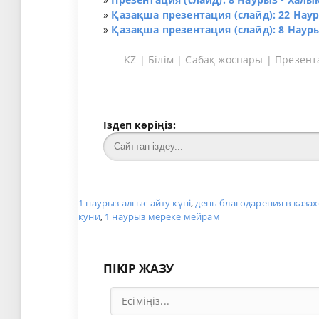
»
Қазақша презентация (слайд): 22 На
»
Қазақша презентация (слайд): 8 Науры
KZ
|
Білім
|
Сабақ жоспары
|
Презент
Іздеп көріңіз:
1 наурыз алғыс айту күні
,
день благодарения в каза
куни
,
1 наурыз мереке мейрам
ПІКІР ЖАЗУ