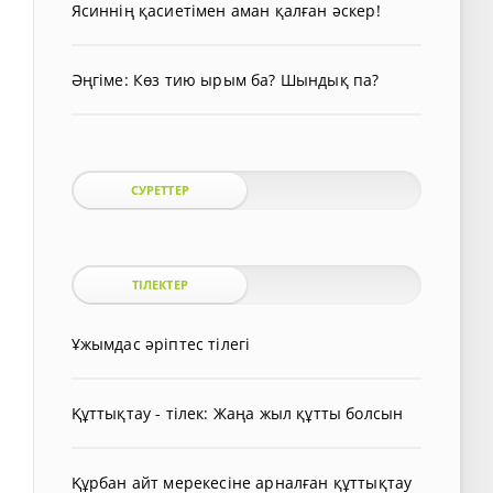
Ясиннің қасиетімен аман қалған әскер!
Әңгіме: Көз тию ырым ба? Шындық па?
СУРЕТТЕР
ТІЛЕКТЕР
Ұжымдас әріптес тілегі
Құттықтау - тілек: Жаңа жыл құтты болсын
Құрбан айт мерекесіне арналған құттықтау