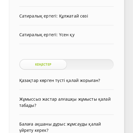
Сатиралық ертегі: Құлжатай сөзі
Сатиралық ертегі: Үсен қу
КЕҢЕСТЕР
Қазақтар көрген түсті қалай жорыған?
Жұмыссыз жастар алғашқы жұмысты қалай
табады?
Балаға ақшаны дұрыс жұмсауды қалай
үйрету керек?