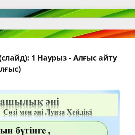
слайд): 1 Наурыз - Алғыс айту
лғыс)