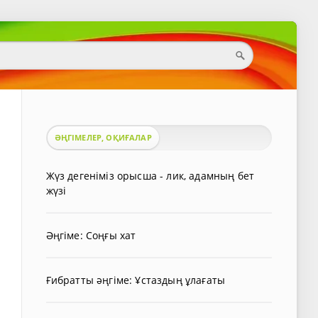
ӘҢГІМЕЛЕР, ОҚИҒАЛАР
Жүз дегеніміз орысша - лик, адамның бет
жүзі
Әңгіме: Соңғы хат
Ғибратты әңгіме: Ұстаздың ұлағаты