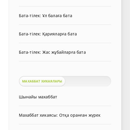
Бата-тілек: Ұл балаға бата
Бата-тілек: Қарияларға бата
Бата-тілек: Жас жұбайларға бата
МАХАББАТ ХИКАЯЛАРЫ
Шынайы махаббат
Махаббат хикаясы: Отқа оранған жүрек