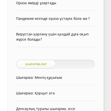
Ораза өмірді ұзартады
Пандемия кезінде ораза ұстауға бола ма ?
Вирустан қорғану үшін қандай дұға оқып
жүрсе болады?
ШЫҒАРМАЛАР
Шығарма: Менің құқығым
Шығарма: Қорқыт ата
Денсаулық туралы шығарма, эссе