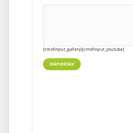
[cmxfinput_gallery][cmxfinput_youtube]
ЖАРИЯЛАУ