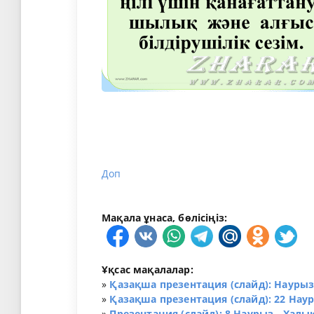
Доп
Мақала ұнаса, бөлісіңіз:
Ұқсас мақалалар:
»
Қазақша презентация (слайд): Науры
»
Қазақша презентация (слайд): 22 Нау
»
Презентация (слайд): 8 Наурыз - Халы