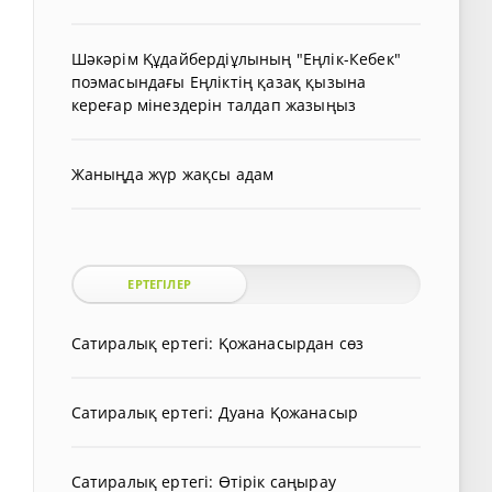
Шәкәрім Құдайбердіұлының "Еңлік-Кебек"
поэмасындағы Еңліктің қазақ қызына
кереғар мінездерін талдап жазыңыз
Жаныңда жүр жақсы адам
ЕРТЕГІЛЕР
Сатиралық ертегі: Қожанасырдан сөз
Сатиралық ертегі: Дуана Қожанасыр
Сатиралық ертегі: Өтірік саңырау