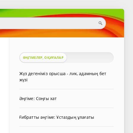
ӘҢГІМЕЛЕР, ОҚИҒАЛАР
Жүз дегеніміз орысша - лик, адамның бет
жүзі
Әңгіме: Соңғы хат
Ғибратты әңгіме: Ұстаздың ұлағаты