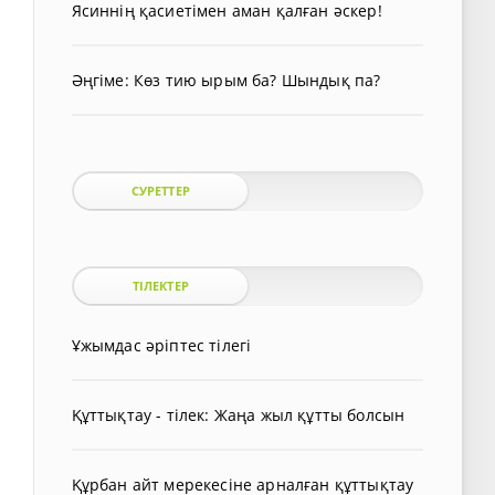
Ясиннің қасиетімен аман қалған әскер!
Әңгіме: Көз тию ырым ба? Шындық па?
СУРЕТТЕР
ТІЛЕКТЕР
Ұжымдас әріптес тілегі
Құттықтау - тілек: Жаңа жыл құтты болсын
Құрбан айт мерекесіне арналған құттықтау