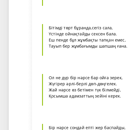
Бітімді төрт бұранда,сегіз сала,
Үстінде ойнақтайды сексен бала.
Еш пенде бұл жұмбақты тапқан емес,
Тауып бер жұмбағымды шапшаң ғана.
Ол не дүр бір нәрсе бар ойға зерек,
Жүгірер әрлі-берлі дөп-дөңгелек.
Жай нәрсе өз бетімен түк білмейді,
Қосымша адамзаттың зейіні керек.
Бір нәрсе сондай епті жер баспайды,