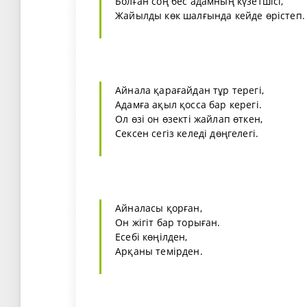
Болған соң бес адамның күзетшісі,
Жайылды көк шалғында кейде өрістеп.
Айнала қарағайдан тұр терегі,
Адамға ақыл қосса бар керегі.
Ол өзі он өзекті жайлап өткен,
Сексен сегіз келеді дөңгелегі.
Айналасы қорған,
Он жігіт бар торыған.
Есебі көңілден,
Арқаны темірден.