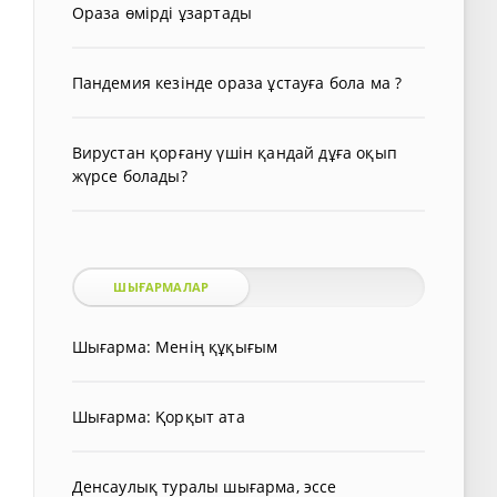
Ораза өмірді ұзартады
Пандемия кезінде ораза ұстауға бола ма ?
Вирустан қорғану үшін қандай дұға оқып
жүрсе болады?
ШЫҒАРМАЛАР
Шығарма: Менің құқығым
Шығарма: Қорқыт ата
Денсаулық туралы шығарма, эссе