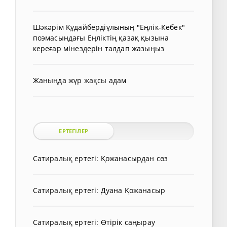
Шәкәрім Құдайбердіұлының "Еңлік-Кебек"
поэмасындағы Еңліктің қазақ қызына
кереғар мінездерін талдап жазыңыз
Жаныңда жүр жақсы адам
ЕРТЕГІЛЕР
Сатиралық ертегі: Қожанасырдан сөз
Сатиралық ертегі: Дуана Қожанасыр
Сатиралық ертегі: Өтірік саңырау