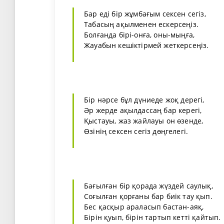
Бар еді бір жұмбағым сексен сегіз,
Табасың ақылменен ескерсеңіз.
Болғанда бірі-онға, оны-мыңға,
Жауабын кешіктірмей жеткерсеңіз.
Бір нәрсе бұл дүниеде жоқ дерегі,
Әр жерде ақылдассаң бар керегі,
Қыстауы, жаз жайлауы он өзенде,
Өзінің сексен сегіз дөңгелегі.
Бағылған бір қорада жүздей саулық,
Соғылған қорғаны бар биік тау қып.
Бес қасқыр араласып бастан-аяқ,
Бірін қуып, бірін тартып кетті қайтып.