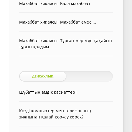
Махаббат хикаясы: Бала махаббат
Махаббат хикаясы: Махаббат емес....
Махаббат хикаясы: Тұрған жерімде қақайып
тұрып қалдым...
ДЕНСАУЛЫҚ
Шұбаттың емдік қасиеттері
Көзді компьютер мен телефонның
зиянынан қалай қорғау керек?