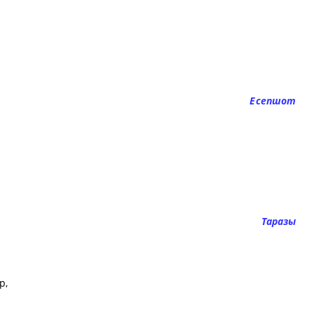
Есепшот
Таразы
р,