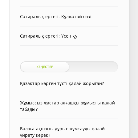
Сатиралық ертегі: Құлжатай сөзі
Сатиралық ертегі: Үсен қу
КЕҢЕСТЕР
Қазақтар көрген түсті қалай жорыған?
Жұмыссыз жастар алғашқы жұмысты қалай
табады?
Балаға ақшаны дұрыс жұмсауды қалай
үйрету керек?