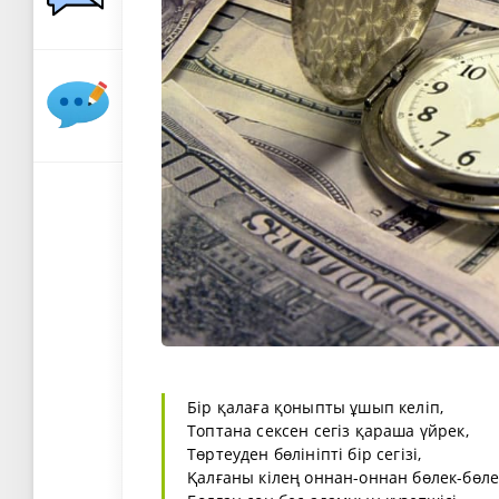
Бір қалаға қоныпты ұшып келіп,
Топтана сексен сегіз қараша үйрек,
Төртеуден бөлініпті бір сегізі,
Қалғаны кілең оннан-оннан бөлек-бөле