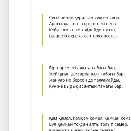
Сегіз оннан құралған сексен сегіз,
Арасында төрт-төрттен екі сегіз.
Кейде жиып кетеді,кейде тосып,
Шешесіз ақылға сап тексерсеңіз.
Бір нәрсе екі аяқты, сабағы бар,
Жейтұғын дастархансыз табағы бар.
Жануар не берсең де талғамайды,
Күніне қырық асайтын тамағы бар.
Қам қамал, қамқам қамал, қамқан кеме
Бұл қамқан тоқсан алты толып семер,
Құмырсқа қисық жолын түзетеді,