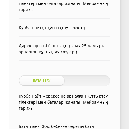
тілектері мен баталар жинағы. Мейрамның
тарихы
Құрбан айтқа құттықтау тілектер
Директор сөзі (соңғы қоңырау 25 мамырға
арналған құттықтау сөздері)
БАТА БЕРУ
Құрбан айт мерекесіне арналған құттықтау
тілектері мен баталар жинағы. Мейрамның
тарихы
Бата-тілек: Жас бөбекке беретін бата