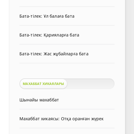
Бата-тілек: Ұл балаға бата
Бата-тілек: Қарияларға бата
Бата-тілек: Жас жұбайларға бата
МАХАББАТ ХИКАЯЛАРЫ
Шынайы махаббат
Махаббат хикаясы: Отқа оранған жүрек