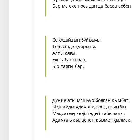
Бар ма екен осыдан да басқа себеп.
О, құдайдың бұйрығы,
Төбесінде құйрығы.
Алты аяғы,
Екі табаны бар,
Бір таяғы бар.
Дүние аты мәшһүр болған қымбат,
Ықшамды әдемілік, сонда сымбат.
Мақсатың көңіліндегі табылады,
Адамға ықыласпен қызмет қылмақ.