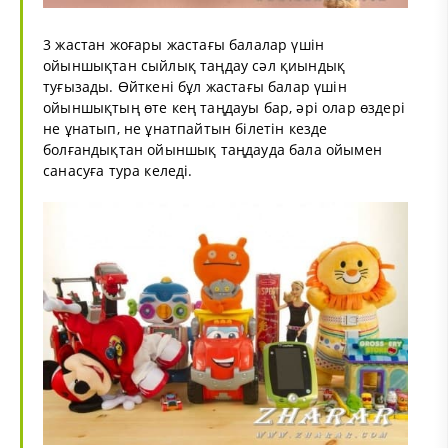
3 жастан жоғары жастағы балалар үшін
ойыншықтан сыйлық таңдау сәл қиындық
туғызады. Өйткені бұл жастағы балар үшін
ойыншықтың өте кең таңдауы бар, әрі олар өздері
не ұнатып, не ұнатпайтын білетін кезде
болғандықтан ойыншық таңдауда бала ойымен
санасуға тура келеді.