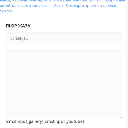
детей
,
балаларга арналган сыйлык
,
Балаларға арналған сыйлық
түрлері
ПІКІР ЖАЗУ
[cmxfinput_gallery][cmxfinput_youtube]