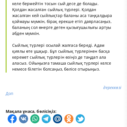
келе бермейтін тосын сый десе де болады.
Қолдан жасалған сыйлық түрлері. Қолдан
жасалған кей сыйлықтар баланы аса таңқалдыра
қоймауы мүмкін, бірақ ерекше етіп даярласаңыз,
баланың сол өнерге деген қызығушылығы артуы
әбден мүмкін.
Сыйлық түрлері осылай жалғаса береді. Адам
қиялы өте ұшқыр. Бұл сыйлық түрлерінен басқа
керемет сыйлық түрлерін өзіңіз де таңдап ала
аласыз. Ойыңызға тамаша сыйлық түрлері келсе
немесе білетін болсаңыз, бөлісе отырыңыз.
дереккөзі
Доп
Мақала ұнаса, бөлісіңіз: