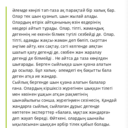
Әлемде көңілі тап-таза ақ парақтай бір халық бар.
Олар тек шын қуанып, шын жылай алады.
Олардың өтірік айтқанының өзін өздерінің
көздері айтып тұрады. Олар, тіпті, жамандық
дегеннің не екенін білмек түгілі сезбейді де. Олар,
тіпті, адамды жақсы-жаман деп бөліп, сырттан
әңгіме айту, кек сақтау, сәті келгенде аяқтан
шалып қалу дегенді де, сөзбен жан жаралау
дегенді де білмейді . Не айтса да таза көңілден
шығарады. Берген сыйлыққа шын қуана алатын
да осылар. Бұл халық- әлемдегі ең бақытты бала
деген атқа ие жандар.
Сыйлық бергенде шын қуана алатын балалар
ғана. Олардың кіршіксіз жүрегінен шыққан тілегі
мен көзінен ұшқын атқан рақметінің
шынайылығы сонша, жүрегіңмен сезінесің. Қандай
жандарға сыйлық сыйлаған дұрыс дегенде
көптеген эксперттер «балаға, мұқтаж жандарға»
деп жауап береді. Өйткені, олардың шынайы
ықыласынан шыққан әрбір тілек қабыл болады.