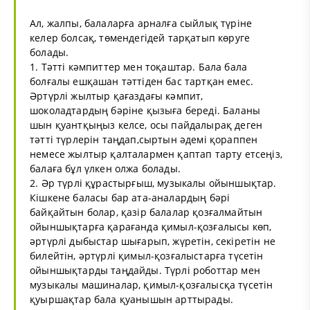
Ал, жалпы, балаларға арналға сыйлық түріне
келер болсақ, төмендегідей тарқатып көруге
болады.
1. Тәтті кәмпиттер мен тоқаштар. Бала бала
болғалы ешқашан тәттіден бас тартқан емес.
Әртүрлі жылтыр қағаздағы кәмпит,
шоколадтардың бәріне қызыға береді. Баланы
шын қуантқыңыз келсе, осы пайдалырақ деген
тәтті түрлерін таңдап,сыртын әдемі қораппен
немесе жылтыр қалталармен қаптап тарту етсеңіз,
балаға бұл үлкен олжа болады.
2. Әр түрлі құрастырғыш, музыкалы ойыншықтар.
Кішкене баласы бар ата-аналардың бәрі
байқайтын болар, қазір балалар қозғалмайтын
ойыншықтарға қарағанда қимыл-қозғалысы көп,
әртүрлі дыбыстар шығарып, жүретін, секіретін не
билейтін, әртүрлі қимыл-қозғалыстарға түсетін
ойыншықтарды таңдайды. Түрлі роботтар мен
музыкалы машиналар, қимыл-қозғалысқа түсетін
қуыршақтар бала қуанышын арттырады.