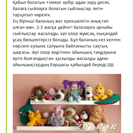
Қабыл болатын тілекке әрбір адам зәру десек,
балаға сыйлауға болатын сыйлықтар легін
тарқатып көрелік.
Ең бірінші баланың жас ерекшелігін анықтап
алған жөн. 2-3 жасқа дейінгі балаларға арнайы
сыйлықтар жасалады, әрі олар жұмсақ, ешқандай
ұсақ бөлшектерсіз болады. Бұл баланың кез келген
нәрсені аузына салуына байланысты сақтық
шарасы. Әрі олар өздігінен ойыншық таңдауына
ерте болғандықтан, қызылды-жасылды әдемі
ойыншықтардың баршасы қабылдай береді.)))))