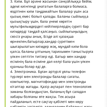
3. Киім. Бұл әрине жасынан сәнқойлыққа бейім,
әдемі киінгенді ұнататын балаларға болмаса,
өздігінен киім таңдамайтын балалар үшін аса
қызық емес болып қалады. Баланы сыйлыққа
қызықтыру үшін, бала үнемі көретін
мультфильмдердегі кейіпкерлердің суреті бар
киімдерді таңдай қалсаңыз, сыйлығыңыздың
сөзсіз ұнары анық. Бізде әлі қазақша
өрнекпен,батырлар,хандар суретімен
шығарылатын киімдер жоқ, мұндай киім бола
қалса, баланы ұлтының тарихымен таныстыруға
үлкен септігін тигізер еді. Батыр мен хандар
есімінің бала есіміне дәл келуі бала үшін үлкен
қуаныш болар еді де.
4. Электроника. Бұған әртүрлі ұялы телефон
түрлері мен электронды балалар сағаты,
компьютер, магнитофондар мен электронды
кітаптар жатады. Қазір ақпарат пен технология
заманы болғандықтан, баланың бұл саладан
хабары болғаны өте жақсы. Тек асыра
пайдаланып, есте сақтау қабілеті мен көру
қабілетін әлсіретіп, адамдармен байланыс жағы