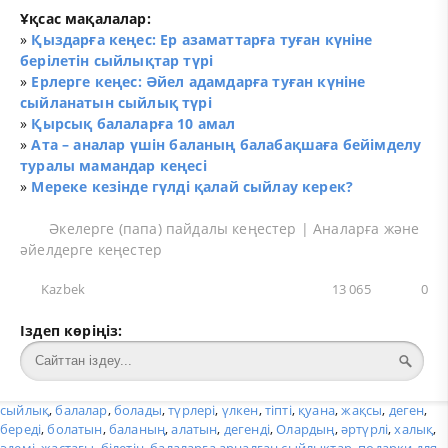
Ұқсас мақалалар:
»
Қыздарға кеңес: Ер азаматтарға туған күніне
берілетін сыйлықтар түрі
»
Ерлерге кеңес: Әйел адамдарға туған күніне
сыйланатын сыйлық түрі
»
Қырсық балаларға 10 амал
»
Ата – аналар үшін баланың балабақшаға бейімделу
туралы мамандар кеңесі
»
Мереке кезінде гүлді қалай сыйлау керек?
Әкелерге (папа) пайдалы кеңестер
|
Аналарға және
әйелдерге кеңестер
Kazbek
13 065
0
Іздеп көріңіз:
сыйлық
,
балалар
,
болады
,
түрлері
,
үлкен
,
тіпті
,
қуана
,
жақсы
,
деген
,
береді
,
болатын
,
баланың
,
алатын
,
дегенді
,
Олардың
,
әртүрлі
,
халық
,
әдемі
,
жастағы
,
білетін
,
балаларға арналған сыйлықтар
,
подарки для