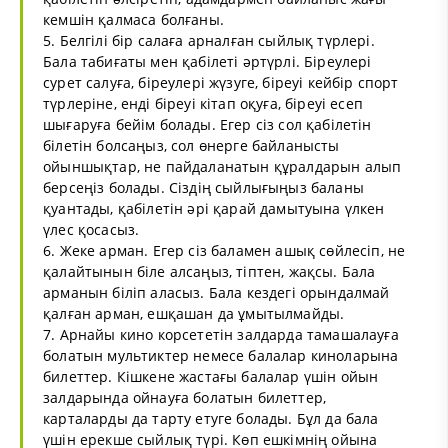
кемшін қалмаса болғаны.
5. Белгілі бір салаға арналған сыйлық түрлері.
Бала табиғаты мен қабілеті әртүрлі. Біреулері
сурет салуға, біреулері жүзуге, біреуі кейбір спорт
түрлеріне, енді біреуі кітап оқуға, біреуі есеп
шығаруға бейім болады. Егер сіз сол қабілетін
білетін болсаңыз, сол өнерге байланысты
ойыншықтар, не пайдаланатын құралдарын алып
берсеңіз болады. Сіздің сыйлығыңыз баланы
қуантады, қабілетін әрі қарай дамытуына үлкен
үлес қосасыз.
6. Жеке арман. Егер сіз баламен ашық сөйлесіп, не
қалайтынын біле алсаңыз, тіптен, жақсы. Бала
арманын біліп аласыз. Бала кездегі орындалмай
қалған арман, ешқашан да ұмытылмайды.
7. Арнайы кино корсететін залдарда тамашалауға
болатын мультиктер немесе балалар киноларына
билеттер. Кішкене жастағы балалар үшін ойын
залдарында ойнауға болатын билеттер,
карталарды да тарту етуге болады. Бұл да бала
үшін ерекше сыйлық түрі. Көп ешкімнің ойына