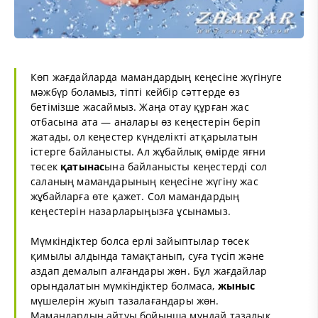
Көп жағдайларда мамандардың кеңесіне жүгінуге
мәжбүр боламыз, тіпті кейбір сәттерде өз
бетімізше жасаймыз. Жаңа отау құрған жас
отбасына ата — аналары өз кеңестерін беріп
жатады, ол кеңестер күнделікті атқарылатын
істерге байланысты. Ал жұбайлық өмірде яғни
төсек
қатынас
ына байланысты кеңестерді сол
саланың мамандарының кеңесіне жүгіну жас
жұбайларға өте қажет. Сол мамандардың
кеңестерін назарларыңызға ұсынамыз.
Мүмкіндіктер болса ерлі зайыптылар төсек
қимылы алдында тамақтанып, суға түсіп және
аздап демалып алғандары жөн. Бұл жағдайлар
орындалатын мүмкіндіктер болмаса,
жыныс
мүшелерін жуып тазалағандары жөн.
Мамандардың айтуы бойынша мұндай тазалық