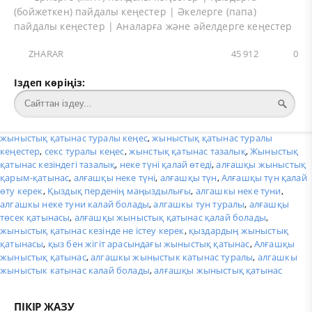
(бойжеткен) пайдалы кеңестер
|
Әкелерге (папа)
пайдалы кеңестер
|
Аналарға және әйелдерге кеңестер
ZHARAR
45 912
0
Іздеп көріңіз:
жыныстық қатынас туралы кеңес
,
жыныстық қатынас туралы
кеңестер
,
секс туралы кеңес
,
жынстық қатынас тазалық
,
Жыныстық
қатынас кезіндегі тазалық
,
неке түні қалай өтеді
,
алғашқы жыныстық
қарым-қатынас
,
алғашқы неке түні
,
алғашқы түн
,
Алғашқы түн қалай
өту керек
,
Қыздық перденің маңыздылығы
,
алгашкы неке туни
,
алгашкы неке туни калай болады
,
алгашкы тун туралы
,
алғашқы
төсек қатынасы
,
алғашқы жыныстық қатынас қалай болады
,
жыныстық қатынас кезінде не істеу керек
,
қыздардың жыныстық
қатынасы
,
қыз бен жігіт арасындағы жыныстық қатынас
,
Алғашқы
жыныстық қатынас
,
алгашкы жыныстык катынас туралы
,
алгашкы
жыныстык катынас калай болады
,
алғашқы жыныстық қатынас
ПІКІР ЖАЗУ