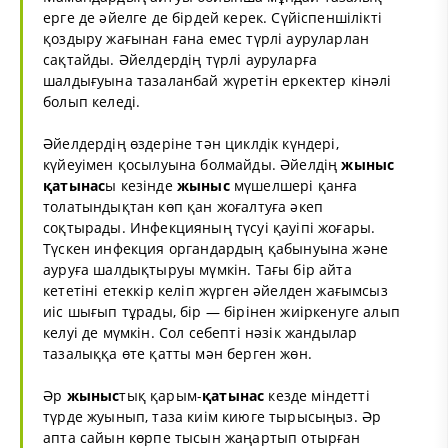
ерге де әйелге де бірдей керек. Сүйіспеншілікті
қоздыру жағынан ғана емес түрлі ауруларлан
сақтайды. Әйелдердің түрлі ауруларға
шалдығуына тазаланбай жүретін еркектер кінәлі
болып келеді.
Әйелдердің өздеріне тән циклдік күндері,
күйеуімен қосылуына болмайды. Әйелдің
жыныс
қатынас
ы кезінде
жыныс
мүшелшері қанға
толатындықтан көп қан жоғалтуға әкеп
соқтырады. Инфекцияның түсуі қауіпі жоғары.
Түскен инфекция органдардың қабынуына және
ауруға шалдықтыруы мүмкін. Тағы бір айта
кететіні етеккір келіп жүрген әйелден жағымсыз
иіс шығып тұрады, бір — бірінен жиіркенуге алып
келуі де мүмкін. Сол себепті нәзік жандылар
тазалыққа өте қатты мән берген жөн.
Әр
жыныс
тық қарым-
қатынас
кезде міндетті
түрде жуынып, таза киім киюге тырысыңыз. Әр
апта сайын көрпе тысын жаңартып отырған