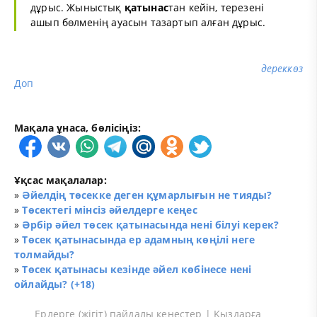
дұрыс. Жыныстық
қатынас
тан кейін, терезені
ашып бөлменің ауасын тазартып алған дұрыс.
дереккөз
Доп
Мақала ұнаса, бөлісіңіз:
Ұқсас мақалалар:
»
Әйелдің төсекке деген құмарлығын не тияды?
»
Төсектегі мінсіз әйелдерге кеңес
»
Әрбір әйел төсек қатынасында нені білуі керек?
»
Төсек қатынасында ер адамның көңілі неге
толмайды?
»
Төсек қатынасы кезінде әйел көбінесе нені
ойлайды? (+18)
Ерлерге (жігіт) пайдалы кеңестер
|
Қыздарға