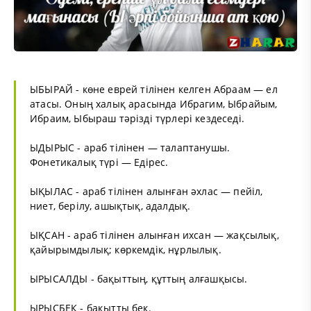
ЫБЫРАЙ - көне еврей тілінен келген Абраам — ел
атасы. Оның халық арасында Ибрагим, Ыбрайым,
Ибраим, Ыбыраш тәрізді түрлері кездеседі.
ЫДЫРЫС - араб тілінен — талаптанушы.
Фонетикалық түрі — Едірес.
ЫҚЫЛАС - араб тілінен алынған әхлас — пейіл,
ниет, берілу, ашықтық, адалдық.
ЫҚСАН - араб тілінен алынған ихсан — жақсылық,
қайырымдылық; көркемдік, нұрлылық.
ЫРЫСАЛДЫ - бақыттың, құттың алғашқысы.
ЫРЫСБЕК - бақытты бек.