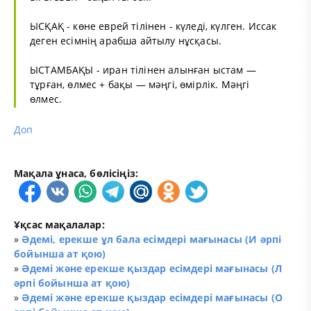
ЫСҚАҚ - көне еврей тілінен - күледі, күлген. Иссак
деген есімнің арабша айтылу нұсқасы.
ЫСТАМБАҚЫ - иран тілінен алынған ыстам —
тұрған, өлмес + бақы — мәңгі, өмірлік. Мәңгі
өлмес.
Доп
Мақала ұнаса, бөлісіңіз:
Ұқсас мақалалар:
»
Әдемі, ерекше ұл бала есімдері мағынасы (И әрпі
бойынша ат қою)
»
Әдемі және ерекше қыздар есімдері мағынасы (Л
әрпі бойынша ат қою)
»
Әдемі және ерекше қыздар есімдері мағынасы (О