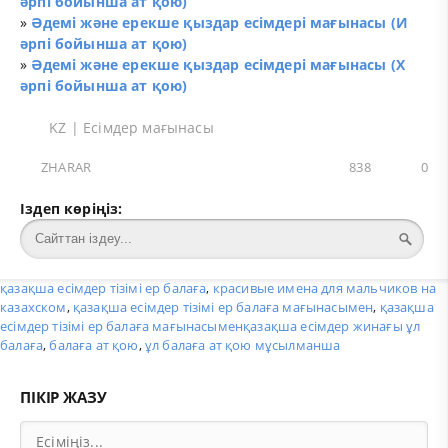
әрпі бойынша ат қою)
»
Әдемі және ерекше қыздар есімдері мағынасы (И
әрпі бойынша ат қою)
»
Әдемі және ерекше қыздар есімдері мағынасы (Х
әрпі бойынша ат қою)
KZ
|
Есімдер мағынасы
ZHARAR
838
0
Іздеп көріңіз:
қазақша есімдер тізімі ер балаға
,
красивые имена для мальчиков на
казахском
,
қазақша есімдер тізімі ер балаға мағынасымен
,
қазақша
есімдер тізімі ер балаға мағынасыменқазақша есімдер жинағы ұл
балаға
,
балаға ат қою
,
ұл балаға ат қою мұсылманша
ПІКІР ЖАЗУ