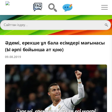
Әдемі, ерекше ұл бала есімдері мағынасы
(Ы әрпі бойынша ат қою)
09.08.2019