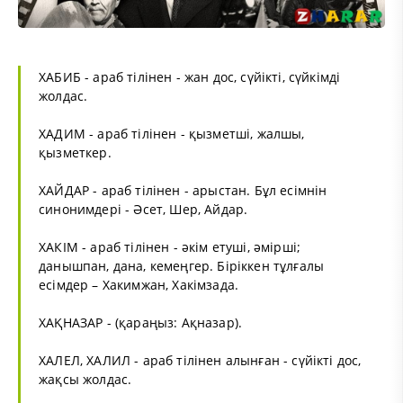
ХАБИБ - араб тілінен - жан дос, сүйікті, сүйкімді
жолдас.
ХАДИМ - араб тілінен - қызметші, жалшы,
қызметкер.
ХАЙДАР - араб тілінен - арыстан. Бұл есімнін
синонимдері - Әсет, Шер, Айдар.
ХАКІМ - араб тілінен - әкім етуші, әмірші;
данышпан, дана, кемеңгер. Біріккен тұлғалы
есімдер – Хакимжан, Хакімзада.
ХАҚНАЗАР - (қараңыз: Ақназар).
ХАЛЕЛ, ХАЛИЛ - араб тілінен алынған - сүйікті дос,
жақсы жолдас.