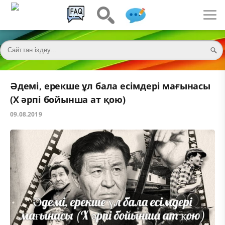
Әдемі, ерекше ұл бала есімдері мағынасы
(Х әрпі бойынша ат қою)
09.08.2019