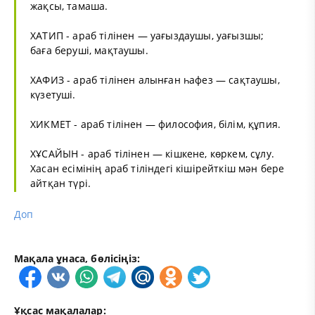
жақсы, тамаша.
ХАТИП - араб тілінен — уағыздаушы, уағызшы;
баға беруші, мақтаушы.
ХАФИЗ - араб тілінен алынған һафез — сақтаушы,
күзетуші.
ХИКМЕТ - араб тілінен — философия, білім, құпия.
ХҰСАЙЫН - араб тілінен — кішкене, көркем, сұлу.
Хасан есімінің араб тіліндегі кішірейткіш мән бере
айтқан түрі.
Доп
Мақала ұнаса, бөлісіңіз:
Ұқсас мақалалар: