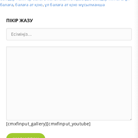
балаға
,
балаға ат қою
,
ұл балаға ат қою мұсылманша
ПІКІР ЖАЗУ
[cmxfinput_gallery][cmxfinput_youtube]