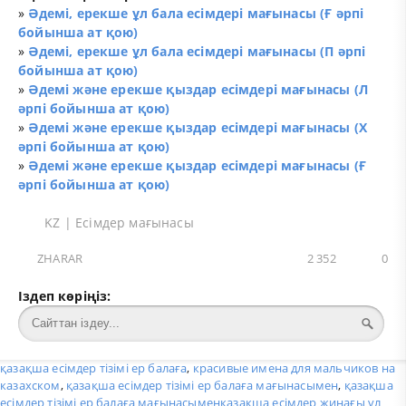
»
Әдемі, ерекше ұл бала есімдері мағынасы (Ғ әрпі
бойынша ат қою)
»
Әдемі, ерекше ұл бала есімдері мағынасы (П әрпі
бойынша ат қою)
»
Әдемі және ерекше қыздар есімдері мағынасы (Л
әрпі бойынша ат қою)
»
Әдемі және ерекше қыздар есімдері мағынасы (Х
әрпі бойынша ат қою)
»
Әдемі және ерекше қыздар есімдері мағынасы (Ғ
әрпі бойынша ат қою)
KZ
|
Есімдер мағынасы
ZHARAR
2 352
0
Іздеп көріңіз:
қазақша есімдер тізімі ер балаға
,
красивые имена для мальчиков на
казахском
,
қазақша есімдер тізімі ер балаға мағынасымен
,
қазақша
есімдер тізімі ер балаға мағынасыменқазақша есімдер жинағы ұл