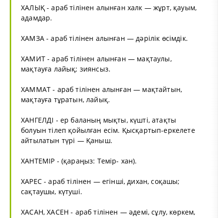
ХАЛЫҚ - араб тілінен алынған халк — жұрт, қауым,
адамдар.
ХАМЗА - араб тілінен алынған — дәрілік өсімдік.
ХАМИТ - араб тілінен алынған — мақтаулы,
мақтауға лайық; зиянсыз.
ХАММАТ - араб тілінен алынған — мақтайтын,
мақтауға тұратын, лайық.
ХАНГЕЛДІ - ер баланың мықты, күшті, атақты
болуын тілеп қойылған есім. Қысқартып-еркелете
айтылатын түрі — Қаныш.
ХАНТЕМІР - (қараңыз: Темір- хан).
ХАРЕС - араб тілінен — егінші, дихан, соқашы;
сақтаушы, күтуші.
ХАСАН, ХАСЕН - араб тілінен — әдемі, сұлу, көркем,