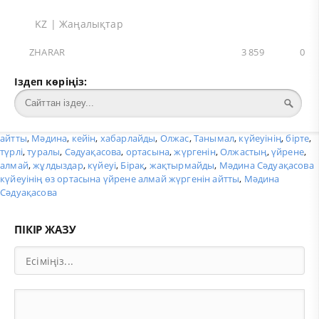
KZ
|
Жаңалықтар
ZHARAR
3 859
0
Іздеп көріңіз:
айтты
,
Мәдина
,
кейін
,
хабарлайды
,
Олжас
,
Танымал
,
күйеуінің
,
бірте
,
түрлі
,
туралы
,
Сәдуақасова
,
ортасына
,
жүргенін
,
Олжастың
,
үйрене
,
алмай
,
жұлдыздар
,
күйеуі
,
Бірақ
,
жақтырмайды
,
Мәдина Сәдуақасова
күйеуінің өз ортасына үйрене алмай жүргенін айтты
,
Мәдина
Сәдуақасова
ПІКІР ЖАЗУ