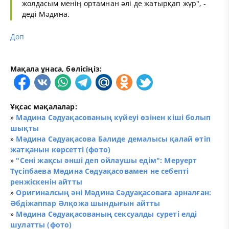
жолдасым менің ортамнан әлі де жатырқап жүр", -
деді Мәдина.
Доп
Мақала ұнаса, бөлісіңіз:
Ұқсас мақалалар:
»
Мадина Сәдуақасованың күйеуі өзінен кіші болып
шықты
»
Мәдина Сәдуақасова Балиде демалысы қалай өтіп
жатқанын көрсетті (фото)
»
"Сені жақсы әнші деп ойлаушы едім": Меруерт
Түсіпбаева Мәдина Сәдуақасовамен не себепті
ренжіскенін айтты
»
Оригиналсың әні Мәдина Сәдуақасоваға арналған:
Әбдіжаппар Әлқожа шындығын айтты
»
Мәдина Сәдуақасованың сексуалды суреті елді
шулатты (фото)