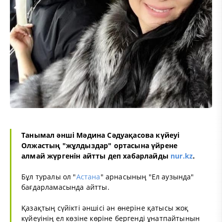
Танымал әнші Мәдина Сәдуақасова күйеуі
Олжастың "жұлдыздар" ортасына үйрене
алмай жүргенін айтты деп хабарлайды
nur.kz
.
Бұл туралы ол "
Астана
" арнасының "Ел аузында"
бағдарламасында айтты.
Қазақтың сүйікті әншісі ән өнеріне қатысы жоқ
күйеуінің ел көзіне көріне бергенді ұнатпайтынын