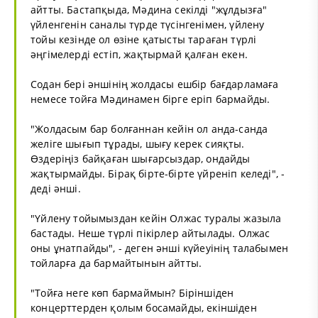
айтты. Бастапқыда, Мәдина секілді "жұлдызға"
үйленгенін саналы түрде түсінгенімен, үйлену
тойы кезінде ол өзіне қатысты тараған түрлі
әңгімелерді естіп, жақтырмай қалған екен.
Содан бері әншінің жолдасы ешбір бағдарламаға
немесе тойға Мәдинамен бірге еріп бармайды.
"Жолдасым бар болғаннан кейін ол анда-санда
желіге шығып тұрады, шығу керек сияқты.
Өздеріңіз байқаған шығарсыздар, ондайды
жақтырмайды. Бірақ бірте-бірте үйреніп келеді", -
деді әнші.
"Үйлену тойымыздан кейін Олжас туралы жазыла
бастады. Неше түрлі пікірлер айтылады. Олжас
оны ұнатпайды", - деген әнші күйеуінің талабымен
тойларға да бармайтынын айтты.
"Тойға неге көп бармаймын? Біріншіден
концерттерден қолым босамайды, екіншіден