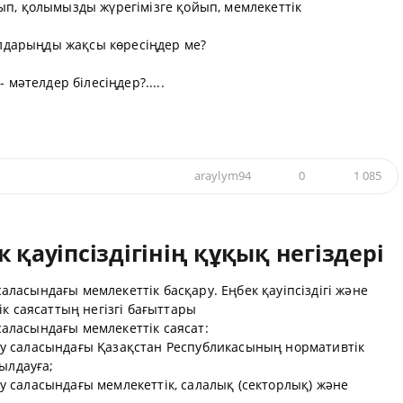
ып, қолымызды жүрегімізге қойып, мемлекеттік
уылдарыңды жақсы көресіңдер ме?
 мәтелдер білесіңдер?.....
araylym94
0
1 085
 қауіпсіздігінің құқық негіздері
 саласындағы мемлекеттік басқару. Еңбек қауіпсіздігі және
к саясаттың негізгі бағыттары
 саласындағы мемлекеттік саясат:
рғау саласындағы Қазақстан Республикасының нормативтік
ылдауға;
ғау саласындағы мемлекеттік, салалық (секторлық) және