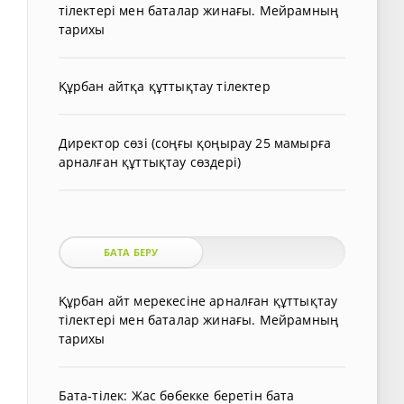
тілектері мен баталар жинағы. Мейрамның
тарихы
Құрбан айтқа құттықтау тілектер
Директор сөзі (соңғы қоңырау 25 мамырға
арналған құттықтау сөздері)
БАТА БЕРУ
Құрбан айт мерекесіне арналған құттықтау
тілектері мен баталар жинағы. Мейрамның
тарихы
Бата-тілек: Жас бөбекке беретін бата