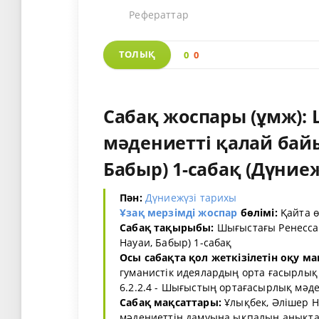
Рефераттар
ТОЛЫҚ
0
0
Сабақ жоспары (ұмж):
мәдениетті қалай байы
Бабыр) 1-сабақ (Дүниеж
Пән:
Дүниежүзі тарихы
Ұзақ мерзімді жоспар
бөлімі:
Қайта ө
Сабақ тақырыбы:
Шығыстағы Ренессан
Науаи, Бабыр) 1-сабақ
Осы сабақта қол жеткізілетін оқу м
гуманистік идеялардың орта ғасырлық
6.2.2.4 - Шығыстың ортағасырлық мәде
Сабақ мақсаттары:
Ұлықбек, Әлішер Н
мәдениеттің дамуына ықпалын анықтау, 