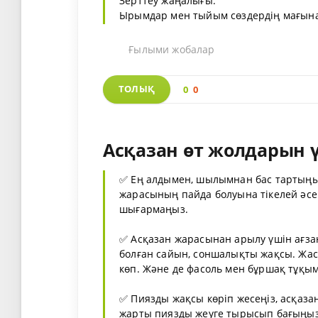
Зерттеу жаңалығы:
Ырымдар мен тыйым сөздердің мағынас
Ғылыми жобалар
ТОЛЫҚ
0
0
Асқазан өт жолдарын 
✅ Ең алдымен, шылымнан бас тартыңы
жарасының пайда болуына тікелей әсер 
шығармаңыз.
✅ Асқазан жарасынан арылу үшін ағза
болған сайын, соншалықты жақсы. Жа
көп. Және де фасоль мен бұршақ тұқымд
✅ Пиязды жақсы көріп жесеңіз, асқаз
жарты пиязды жеуге тырысып бағыңыз.