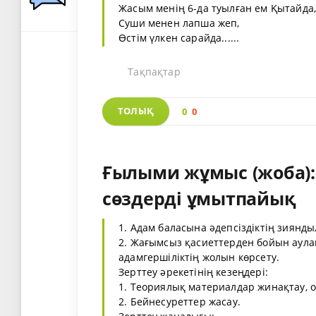
Жасым менің 6-да туылған ем Қытайда
Суши менен лапша жеп,
Өстім үлкен сарайда......
Тақпақтар
ТОЛЫҚ
0
0
Ғылыми жұмыс (жоба)
сөздерді ұмытпайық
1. Адам баласына әдепсіздіктің зиянд
2. Жағымсыз қасиеттерден бойын аула
адамгершіліктің жолын көрсету.
Зерттеу әрекетінің кезеңдері:
1. Теориялық материалдар жинақтау, о
2. Бейнесуреттер жасау.