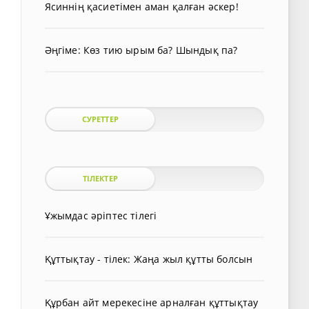
Ясиннің қасиетімен аман қалған әскер!
Әңгіме: Көз тию ырым ба? Шындық па?
СУРЕТТЕР
ТІЛЕКТЕР
Ұжымдас әріптес тілегі
Құттықтау - тілек: Жаңа жыл құтты болсын
Құрбан айт мерекесіне арналған құттықтау