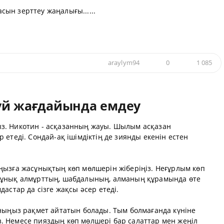
ын зерттеу жаңалығы......
araylym94
0
1 085
үй жағдайында емдеу
з. Никотин - асқазанның жауы. Шылым асқазан
етеді. Сондай-ақ ішімдіктің де зиянды екенін естен
ңызға жасұнықтың көп мөлшерін жіберіңіз. Неғұрлым көп
сұнық алмұрттың, шабдалының, алманың құрамында өте
астар да сізге жақсы әсер етеді.
аныңыз рақмет айтатын болады. Тым болмағанда күніне
 Немесе пияздың көп мөлшері бар салаттар мен жеңіл