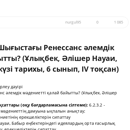
nurgul95
0
1 085
 Шығыстағы Ренессанс әлемдік
тты? (Ұлықбек, Әлішер Науаи,
үзі тарихы, 6 сынып, ІV тоқсан)
рлеу дәуірі
с әлемдік мәдениетті қалай байытты? (Ұлықбек, Әлішер
ақсаттары (оқу бағдарламасына сілтеме):
6.2.3.2 -
 мәдениеттің дамуына ықпалын анықтау;
ниетінің ерекшеліктерін сипаттау
ауаи, Бабыр еңбектеріндегі идеялардың орта ғасырлық
ерекшеліктерін сипаттау.......