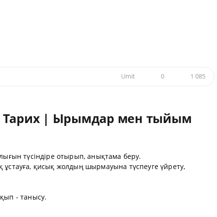
,
Umit
0
1 085
: Тарих | Ырымдар мен тыйым
ылығын түсіндіре отырып, анықтама беру.
қ ұстауға, қисық жолдың шырмауына түспеуге үйрету,
қып - танысу.