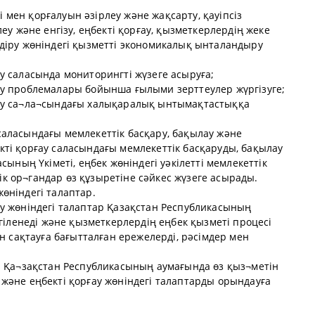
і мен қорғалуын әзірлеу және жақсарту, қауіпсіз
у және енгізу, еңбекті қорғау, қызметкерлердің жеке
іру жөніндегі қызметті экономикалық ынталандыру
ғау саласында мониторингті жүзеге асыруға;
рғау проблемалары бойынша ғылыми зерттеулер жүргізуге;
орғау са¬ла¬сындағы халықаралық ынтымақтастыққа
у саласындағы мемлекеттік басқару, бақылау және
бекті қорғау саласындағы мемлекеттік басқаруды, бақылау
ының Үкіметі, еңбек жөніндегі уәкілетті мемлекеттік
тік ор¬гандар өз құзыретіне сәйкес жүзеге асырады.
жөніндегі талаптар.
рғау жөніндегі талаптар Қазақстан Республикасының
гіленеді және қызметкерлердің еңбек қызметі процесі
н сақтауға бағытталған ережелерді, рәсімдер мен
 Қа¬зақстан Республикасының аумағында өз қыз¬метін
гі және еңбекті қорғау жөніндегі талаптарды орындауға