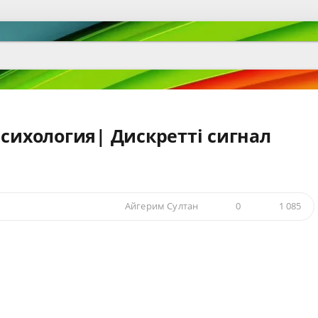
Психология| Дискретті сигнал
Айгерим Султан
0
1 085