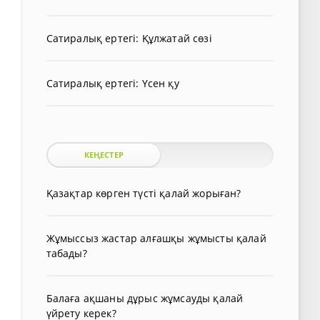
Сатиралық ертегі: Құлжатай сөзі
Сатиралық ертегі: Үсен қу
КЕҢЕСТЕР
Қазақтар көрген түсті қалай жорыған?
Жұмыссыз жастар алғашқы жұмысты қалай
табады?
Балаға ақшаны дұрыс жұмсауды қалай
үйрету керек?