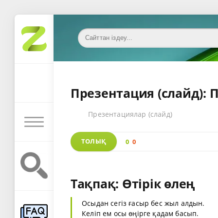
Презентация (слайд): 
Презентациялар (слайд)
ТОЛЫҚ
0
0
Тақпақ: Өтірік өлең
Осыдан сегіз ғасыр бес жыл алдын.
Келіп ем осы өңірге қадам басып.