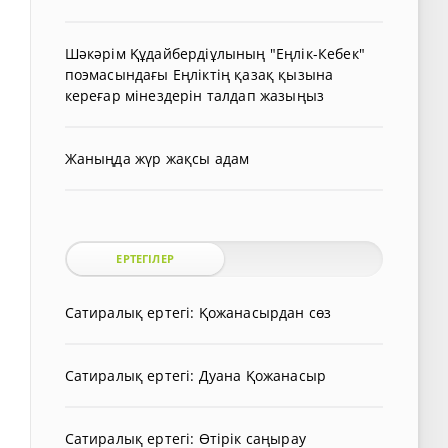
Шәкәрім Құдайбердіұлының "Еңлік-Кебек"
поэмасындағы Еңліктің қазақ қызына
кереғар мінездерін талдап жазыңыз
Жаныңда жүр жақсы адам
ЕРТЕГІЛЕР
Сатиралық ертегі: Қожанасырдан сөз
Сатиралық ертегі: Дуана Қожанасыр
Сатиралық ертегі: Өтірік саңырау