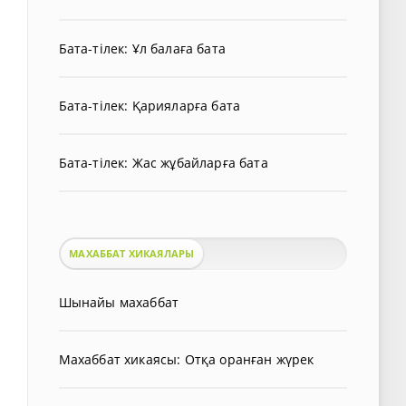
Бата-тілек: Ұл балаға бата
Бата-тілек: Қарияларға бата
Бата-тілек: Жас жұбайларға бата
МАХАББАТ ХИКАЯЛАРЫ
Шынайы махаббат
Махаббат хикаясы: Отқа оранған жүрек