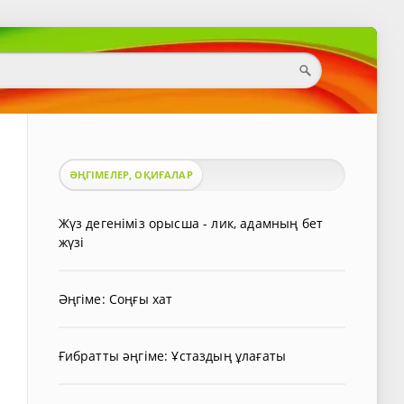
ӘҢГІМЕЛЕР, ОҚИҒАЛАР
Жүз дегеніміз орысша - лик, адамның бет
жүзі
Әңгіме: Соңғы хат
Ғибратты әңгіме: Ұстаздың ұлағаты