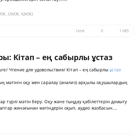
(ҰМЖ, ОМЖ, ҚМЖ)
Umit
0
1 085
ы: Кітап – ең сабырлы ұстаз
ure/ Чтение для удовольствия/ Кітап – ең сабырлы
ұстаз
ың мәтінін оқу мен саралау (анализ) арқылы оқушылардың
р түрлі мәтін беру. Оқу және тыңдау қабілеттерін дамыту
аптар жинағынан мәтіндерін оқып, аудио жазбасын....