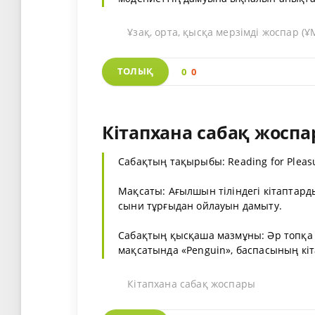
Ұзақ, орта, қысқа мерзімді жоспар 
ТОЛЫҚ
0
0
Кітапхана сабақ жоспар
Сабақтың тақырыбы: Reading for Pleas
Мақсаты: Ағылшын тіліндегі кітаптард
сыни тұрғыдан ойлауын дамыту.
Сабақтың қысқаша мазмұны: Әр топқа ә
мақсатында «Penguin», баспасының кіт
Кітапхана сабақ жоспары