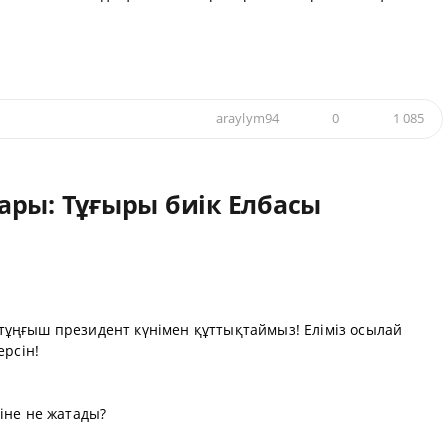
araylym94
0
1 085
ары: Тұғыры биік Елбасы
і тұңғыш президент күнімен құттықтаймыз! Еліміз осылай
ерсін!
іне не жатады?