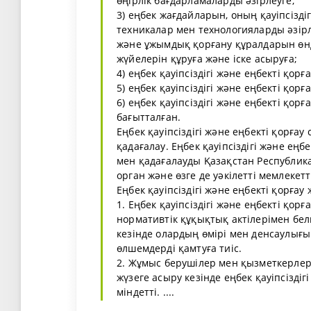
өңірлік бағдарламаларды әзірлеуге;
3) еңбек жағдайларын, оның қауіпсіздіг
техникалар мен технологияларды әзірле
және ұжымдық қорғану құралдарын өнд
жүйелерін құруға және іске асыруға;
4) еңбек қауіпсіздігі және еңбекті қор
5) еңбек қауіпсіздігі және еңбекті қо
6) еңбек қауіпсіздігі және еңбекті қ
бағытталған.
Еңбек қауіпсіздігі және еңбекті қорға
қадағалау. Еңбек қауіпсіздігі және ең
мен қадағалауды Қазақстан Республикас
орган және өзге де уәкілетті мемлекет
Еңбек қауіпсіздігі және еңбекті қорғау 
1. Еңбек қауіпсіздігі және еңбекті қо
нормативтік құқықтық актілерімен бел
кезінде олардың өмірі мен денсаулығы
өлшемдерді қамтуға тиіс.
2. Жұмыс берушілер мен қызметкерлер
жүзеге асыру кезінде еңбек қауіпсізді
міндетті. ....