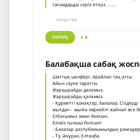
тағамдарды серік етіңіз. ......
Кеңестер
ТОЛЫҚ
0
0
Балабақша сабақ жосп
Шаттық шеңбері: Арайлап таң атты
Айын сәуле таратты
Жарқырайды даламыз,
Жарқырайды қаламыз.
- Құрметті қонақтар, балалар, Сіздерд
жылдан - жылға көркейіп жайнап өсе б
Елбасымыз аман болсын,
Еліміз тыныш болсын!
- Балалар республикамыздың рәміздер
- Ту, Әнұран, Елтаңба.