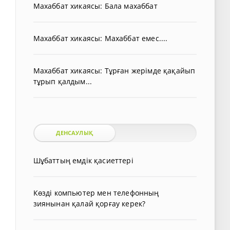
Махаббат хикаясы: Бала махаббат
Махаббат хикаясы: Махаббат емес....
Махаббат хикаясы: Тұрған жерімде қақайып
тұрып қалдым...
ДЕНСАУЛЫҚ
Шұбаттың емдік қасиеттері
Көзді компьютер мен телефонның
зиянынан қалай қорғау керек?