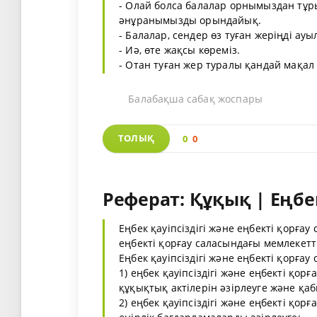
- Олай болса балалар орнымыздан тұр
әнұранымызды орындайық.
- Балалар, сендер өз туған жеріңді а
- Иә, өте жақсы көреміз.
- Отан туған жер туралы қандай мақал -
Балабақша сабақ жоспары
ТОЛЫҚ
0
0
Реферат: Құқық | Еңбек
Еңбек қауіпсіздігі және еңбекті қорғау
еңбекті қорғау саласындағы мемлекетті
Еңбек қауіпсіздігі және еңбекті қорғау
1) еңбек қауіпсіздігі және еңбекті қо
құқықтық актілерін әзірлеуге және қаб
2) еңбек қауіпсіздігі және еңбекті қор