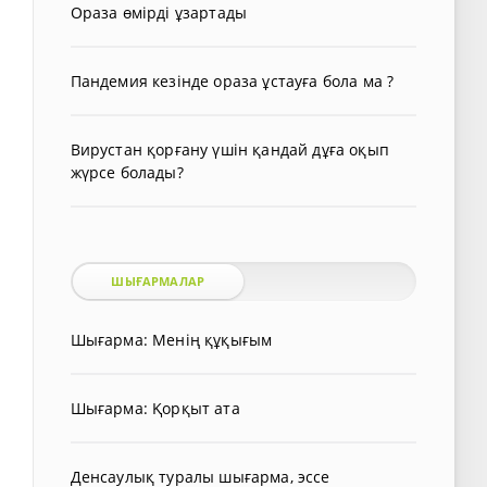
Ораза өмірді ұзартады
Пандемия кезінде ораза ұстауға бола ма ?
Вирустан қорғану үшін қандай дұға оқып
жүрсе болады?
ШЫҒАРМАЛАР
Шығарма: Менің құқығым
Шығарма: Қорқыт ата
Денсаулық туралы шығарма, эссе