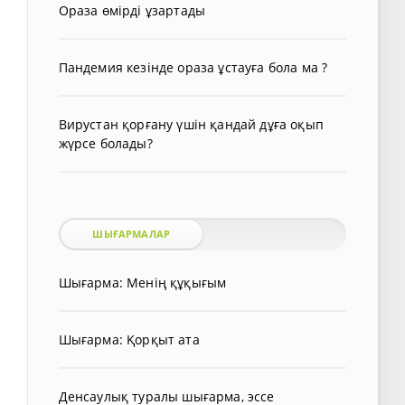
Ораза өмірді ұзартады
Пандемия кезінде ораза ұстауға бола ма ?
Вирустан қорғану үшін қандай дұға оқып
жүрсе болады?
ШЫҒАРМАЛАР
Шығарма: Менің құқығым
Шығарма: Қорқыт ата
Денсаулық туралы шығарма, эссе