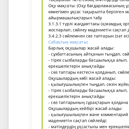
Оқу мақсаты: (Оқу бағдарламасының ұза
көмегімен ұқсас тақырыпта берілген м
айырмашылықтарын табу
3.1.3.1 түрлі жағдаяттағы (қоғамдық о
жоспарлап, сөйлеу мәдениетін сақтап 
3.4.2.3 сөйлемнен сөз таптарын (зат есім
Сабақтың мақсаты
:
Барлық оқушылар жасай алады:
- сұхбаттасының айтқанын тыңдап, сөй
- тірек сызбаларды басшылыққа алып, 
ерекшеліктерін анықтайды
- сөз таптары кестесін қолданып, сөй
Оқушылардың көбі жасай алады:
- қызығушылықпен тыңдап, сөзін жүйел
- тірек сызбаларды басшылыққа алып, 
ерекшеліктерін анықтайды
- сөз таптарының сұрақтарын қолдана
Оқушылардың кейбірі жасай алады:
- қызығушылықпен және комментарий а
мәдениетін сақтап сөйлейді;
- мәтіндердің ұқсастығы мен ерекшелі