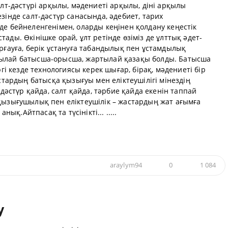
алт-дәстүрі арқылы, мәдениеті арқылы, діні арқылы
зінде салт-дәстүр санасында, әдебиет, тарих
де бейнеленгенімен, оларды кеңінен қолдану кеңестік
ады. Өкінішке орай, ұлт ретінде өзіміз де ұлттық әдет-
орғауға, берік ұстануға табандылық пен ұстамдылық
тылай батысша-орысша, жартылай қазақы болды. Батысша
ргі кезде технологиясы керек шығар, бірақ, мәдениеті бір
астардың батысқа қызығуы мен еліктеушілігі мінездің
 дәстүр қайда, салт қайда, тәрбие қайда екенін таппай
қызығушылық пен еліктеушілік – жастардың жат ағымға
нық.Айтпасақ та түсінікті... .....
araylym94
0
1 084
у