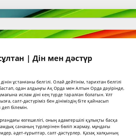
сұлтан | Дін мен дәстүр
інін ұстанғаны белгілі. Олай дейтінім, тарихтан белгілі
астап, одан алдыңғы Ақ Орда мен Алтын Орда дәуірінде,
умағына ислам діні кең түрде таралған болатын. Ұлт
зға, салт-дәстүріміз бен дініміздің біте қайнасып
 деп білемін.
рғандағы өзгешелігі, оның адамгершілі құлықты басқа
ғамдық сананың түрлерінен бөліп жармау, мұндағы
імдер, әдет-ғұрыптар, салт-дәстүрлер. Қазақ халқының