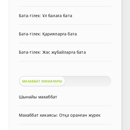
Бата-тілек: Ұл балаға бата
Бата-тілек: Қарияларға бата
Бата-тілек: Жас жұбайларға бата
МАХАББАТ ХИКАЯЛАРЫ
Шынайы махаббат
Махаббат хикаясы: Отқа оранған жүрек