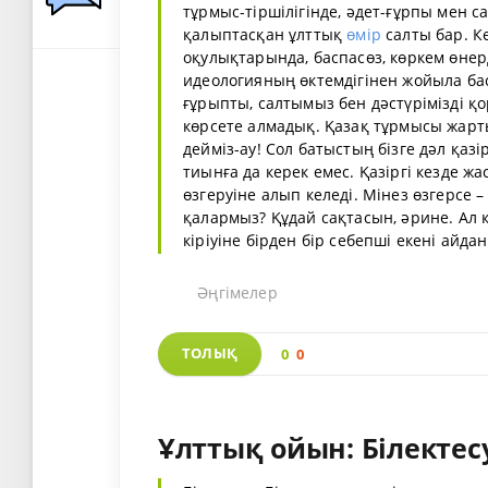
тұрмыс-тіршілігінде, әдет-ғұрпы мен с
қалыптасқан ұлттық
өмір
салты бар. Ке
оқулықтарында, баспасөз, көркем өнер
идеологияның өктемдігінен жойыла баст
ғұрыпты, салтымыз бен дәстүрімізді қ
көрсете алмадық. Қазақ тұрмысы жар
дейміз-ау! Сол батыстың бізге дәл қазі
тиынға да керек емес. Қазіргі кезде ж
өзгеруіне алып келеді. Мінез өзгерсе –
қалармыз? Құдай сақтасын, әрине. Ал 
кіріуіне бірден бір себепші екені айдан а
Әңгімелер
ТОЛЫҚ
0
0
Ұлттық ойын: Білектес