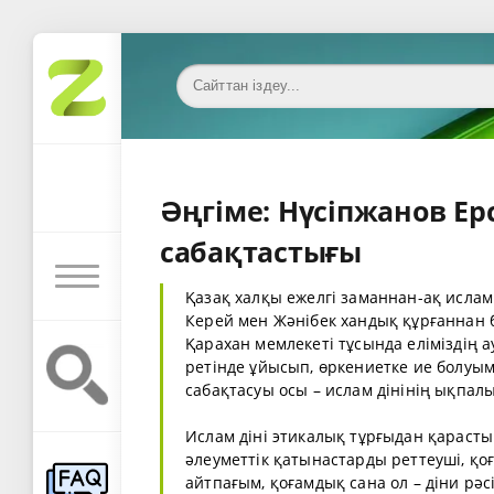
Әңгіме: Нүсіпжанов Ер
сабақтастығы
Қазақ халқы ежелгі заманнан-ақ ислам д
Керей мен Жәнібек хандық құрғаннан б
Қарахан мемлекеті тұсында еліміздің а
ретінде ұйысып, өркениетке ие болуымы
сабақтасуы осы – ислам дінінің ықпалы
Ислам діні этикалық тұрғыдан қарасты
әлеуметтік қатынастарды реттеуші, қо
айтпағым, қоғамдық сана ол – діни рәс