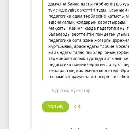
дамуына байланысты тәрбиенің шығу
түмсіндірудің қажеттігі туды. Осындай
педагогика адам тәрбиесіне қатысты м
әдіснамалық жолдарын қарастырады.
Мақсаты: Кейінгі кезде педагогиканы 
балаларды зерттейтін пән деген ұғым
педагогика орта және жоғарғы дәрежел
жұртшылық арасындағы тәрбие мәселел
жайындағы талас пікірлер, оның тәрби
терминологиялық тұрғыда айтылып кел
педагогика пәніне берілген әр түрлі 
көзқарастың жоқ екенін көрсетеді. Әри
ғылымның дамуына игі әсерін тигізбейді
Курстық жұмыстар
ТОЛЫҚ
0
0