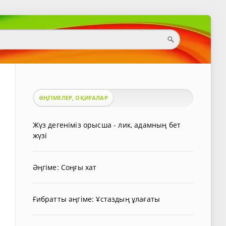
ӘҢГІМЕЛЕР, ОҚИҒАЛАР
Жүз дегеніміз орысша - лик, адамның бет
жүзі
Әңгіме: Соңғы хат
Ғибратты әңгіме: Ұстаздың ұлағаты