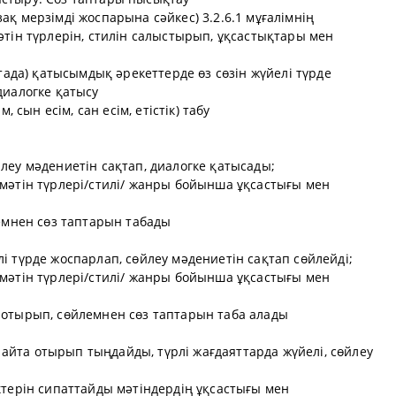
қ мерзімді жоспарына сәйкес) 3.2.6.1 мұғалімнің
әтін түрлерін, стилін салыстырып, ұқсастықтары мен
ртада) қатысымдық әрекеттерде өз сөзін жүйелі түрде
диалогке қатысу
, сын есім, сан есім, етістік) табу
леу мәдениетін сақтап, диалогке қатысады;
мәтін түрлері/стилі/ жанры бойынша ұқсастығы мен
лемнен сөз таптарын табады
і түрде жоспарлап, сөйлеу мәдениетін сақтап сөйлейді;
мәтін түрлері/стилі/ жанры бойынша ұқсастығы мен
 отырып, сөйлемнен сөз таптарын таба алады
йта отырып тыңдайды, түрлі жағдаяттарда жүйелі, сөйлеу
ктерін сипаттайды мәтіндердің ұқсастығы мен