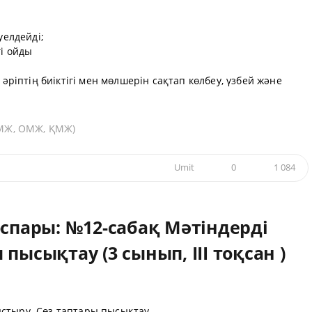
уелдейді;
гі ойды
 әріптің биіктігі мен мөлшерін сақтап көлбеу, үзбей және
(ҰМЖ, ОМЖ, ҚМЖ)
Umit
0
1 084
оспары: №12-сабақ Мәтіндерді
пысықтау (3 сынып, III тоқсан )
стыру. Сөз таптары пысықтау