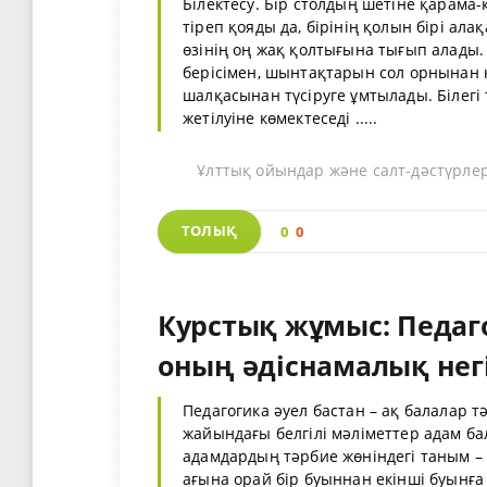
Білектесу. Бір столдың шетіне қарама
тіреп қояды да, бірінің қолын бірі а
өзінің оң жақ қолтығына тығып алады.
берісімен, шынтақтарын сол орнынан 
шалқасынан түсіруге ұмтылады. Білегі 
жетілуіне көмектеседі .....
Ұлттық ойындар және салт-дәстүрле
ТОЛЫҚ
0
0
Курстық жұмыс: Педаго
оның әдіснамалық нег
Педагогика әуел бастан – ақ балалар
жайындағы белгілі мәліметтер адам б
адамдардың тәрбие жөніндегі таным – 
ағына орай бір буыннан екінші буынғ