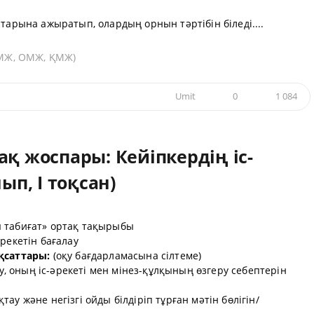
тарына ажыратып, олардың орнын тәртібін біледі....
(ҰМЖ, ОМЖ, ҚМЖ)
Umit
0
1 084
ақ жоспары: Кейіпкердің іс-
ып, I тоқсан)
 табиғат» ортақ тақырыбы
әрекетін бағалау
қсаттары:
(оқу бағдарламасына сілтеме)
ау, оның іс-әрекеті мен мінез-құлқының өзгеру себептерін
ау және негізгі ойды білдіріп тұрған мәтін бөлігін/