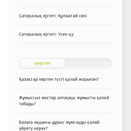
Сатиралық ертегі: Құлжатай сөзі
Сатиралық ертегі: Үсен қу
КЕҢЕСТЕР
Қазақтар көрген түсті қалай жорыған?
Жұмыссыз жастар алғашқы жұмысты қалай
табады?
Балаға ақшаны дұрыс жұмсауды қалай
үйрету керек?