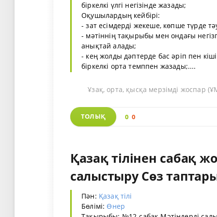
біркелкі үлгі негізінде жазады;
Оқушылардың кейбірі:
- зат есімдерді жекеше, көпше түрде тә
- мәтіннің тақырыбы мен ондағы негіз
анықтай алады;
- кең жолды дәптерде бас әріп пен кіші
біркелкі орта темппен жазады;....
Ұзақ, орта, қысқа мерзімді жоспар 
ТОЛЫҚ
0
0
Қазақ тілінен сабақ ж
салыстыру Сөз таптары 
Пән:
Қазақ тілі
Бөлімі:
Өнер
Тақырыбы: №12-сабақ Мәтіндерді салы