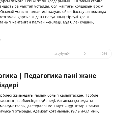
-қарсы отырған екі жігіт оң қолдарының шынтағын столға
лақандастыра мықтап ұстайды. Сол жақтағы қолдарын әркім
 Осылай ұстасып алған екі палуан, ойын бастаушы команда
қозғамай, қарсысындағы палуанның тіреулі қолын
тайып жантайған палуан жеңіледі. Бұл білек күшінің
р
araylym94
0
1 084
гика | Педагогика пәні және
іздері
 тәрбиесі жайындағы ғылым болып қалыптасқан. Тәрбие
аласының тәрбиесінде сүйенеді. Алғашқы қоғамдағы
мағлұматтары, дәстүрлері мен әдет – ғұрыптары заман
а ауысып отырады. Адамзат қоғамының, ғылым-білімнің