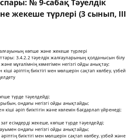
спары: № 9-сабақ Тәуелдік
 жекеше түрлері (3 сынып, III
жалғауының көпше және жекеше түрлері
аттары: 3.4.2.2 тәуелдік жалғауларының қолданысын білу
 және мұғалімнің көмегімен негізгі ойды анықтау;
н кіші әріптің биіктігі мен мөлшерін сақтап көлбеу, үзбей
делдету
көпше түрде тәуелдейді;
ырыбын, ондағы негізгі ойды анықтайды;
ен кіші әріп биіктігін және көлемін бағдарлап үйренеді;
е зат есімдерді жекеше, көпше түрде тәуелдейді;
дауымен ондағы негізгі ойды анықтайды;
 әріптің биіктігі мен мөлшерін сақтап көлбеу, үзбей және