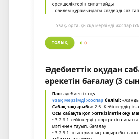
ерекшеліктерін сипаттайды
- сөйлем құрамындағы сөздерді сөз тап
Ұзақ, орта, қысқа мерзімді жоспар 
ТОЛЫҚ
0
0
Әдебиеттік оқудан саб
әрекетін бағалау (3 сын
Пән:
әдебиеттік оқу
Ұзақ мерзімді жоспар
бөлімі:
«Жанды
Сабақ тақырыбы:
2.6. Кейіпкердің іс-
Осы сабақта қол жеткізілетін оқу ма
• 3.2.6.1 кейіпкердің портретін сипатт
мәтіннен тауып, бағалау
• 3.2.3.1. шығарманың тақырыбын анықт