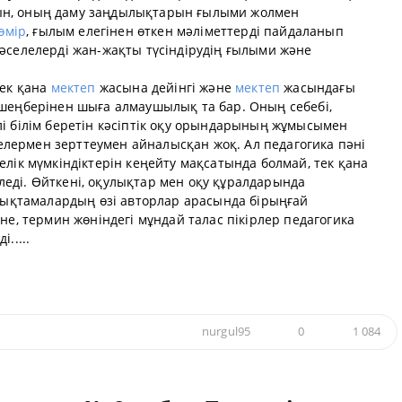
ын, оның даму заңдылықтарын ғылыми жолмен
өмір
, ғылым елегінен өткен мәліметтерді пайдаланып
әселелерді жан-жақты түсіндірудің ғылыми және
тек қана
мектеп
жасына дейінгі және
мектеп
жасындағы
 шеңберінен шыға алмаушылық та бар. Оның себебі,
і білім беретін кәсіптік оқу орындарының жұмысымен
ермен зерттеумен айналысқан жоқ. Ал педагогика пәні
елік мүмкіндіктерін кеңейту мақсатында болмай, тек қана
еді. Өйткені, оқулықтар мен оқу құралдарында
аңықтамалардың өзі авторлар арасында бірыңғай
не, термин жөніндегі мұндай талас пікірлер педагогика
.....
nurgul95
0
1 084