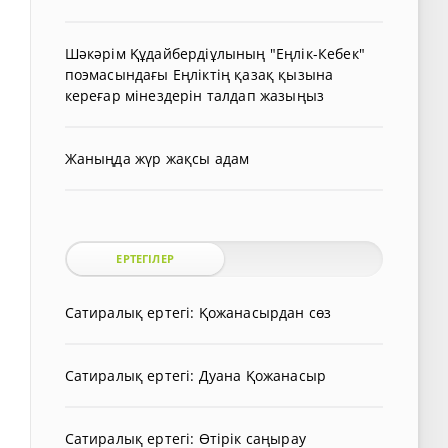
Шәкәрім Құдайбердіұлының "Еңлік-Кебек"
поэмасындағы Еңліктің қазақ қызына
кереғар мінездерін талдап жазыңыз
Жаныңда жүр жақсы адам
ЕРТЕГІЛЕР
Сатиралық ертегі: Қожанасырдан сөз
Сатиралық ертегі: Дуана Қожанасыр
Сатиралық ертегі: Өтірік саңырау