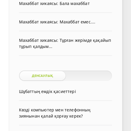
Махаббат хикаясы: Бала махаббат
Махаббат хикаясы: Махаббат емес....
Махаббат хикаясы: Тұрған жерімде қақайып
тұрып қалдым...
ДЕНСАУЛЫҚ
Шұбаттың емдік қасиеттері
Көзді компьютер мен телефонның
зиянынан қалай қорғау керек?