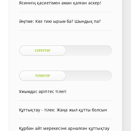
Ясиннің қасиетімен аман қалған әскер!
Әңгіме: Көз тию ырым ба? Шындық па?
СУРЕТТЕР
ТІЛЕКТЕР
Ұжымдас әріптес тілегі
Құттықтау - тілек: Жаңа жыл құтты болсын
Құрбан айт мерекесіне арналған құттықтау