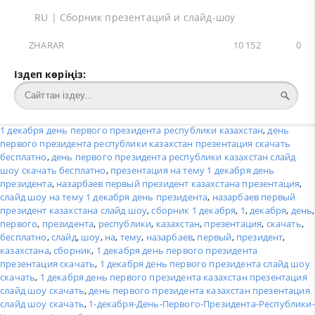
RU
|
Сборник презентаций и слайд-шоу
ZHARAR
10 152
0
Іздеп көріңіз:
1 декабря день первого президента республики казахстан
,
день
первого президента республики казахстан презентация скачать
бесплатно
,
день первого президента республики казахстан слайд
шоу скачать бесплатно
,
презентация на тему 1 декабря день
президента
,
назарбаев первый президент казахстана презентация
,
слайд шоу на тему 1 декабря день президента
,
назарбаев первый
президент казахстана слайд шоу
,
сборник 1 декабря
,
1
,
декабря
,
день
,
первого
,
президента
,
республики
,
казахстан
,
презентация
,
скачать
,
бесплатно
,
слайд
,
шоу
,
на
,
тему
,
назарбаев
,
первый
,
президент
,
казахстана
,
сборник
,
1 декабря день первого президента
презентация скачать
,
1 декабря день первого президента слайд шоу
скачать
,
1 декабря день первого президента казахстан презентация
слайд шоу скачать
,
день первого президента казахстан презентация
слайд шоу скачать
,
1-декабря-День-Первого-Президента-Республики-