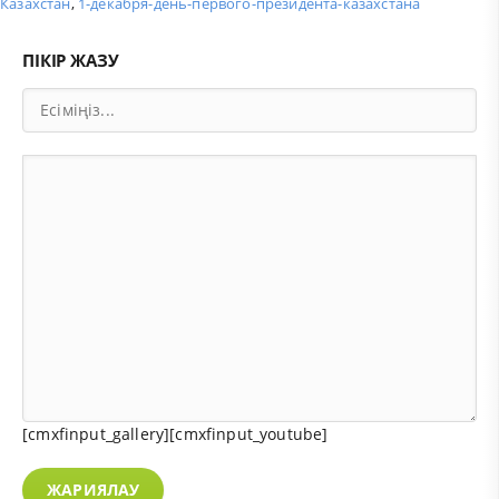
Казахстан
,
1-декабря-день-первого-президента-казахстана
ПІКІР ЖАЗУ
[cmxfinput_gallery][cmxfinput_youtube]
ЖАРИЯЛАУ