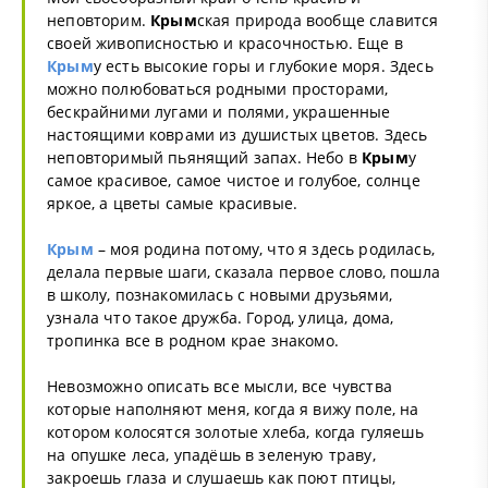
неповторим.
Крым
ская природа вообще славится
своей живописностью и красочностью. Еще в
Крым
у есть высокие горы и глубокие моря. Здесь
можно полюбоваться родными просторами,
бескрайними лугами и полями, украшенные
настоящими коврами из душистых цветов. Здесь
неповторимый пьянящий запах. Небо в
Крым
у
самое красивое, самое чистое и голубое, солнце
яркое, а цветы самые красивые.
Крым
– моя родина потому, что я здесь родилась,
делала первые шаги, сказала первое слово, пошла
в школу, познакомилась с новыми друзьями,
узнала что такое дружба. Город, улица, дома,
тропинка все в родном крае знакомо.
Невозможно описать все мысли, все чувства
которые наполняют меня, когда я вижу поле, на
котором колосятся золотые хлеба, когда гуляешь
на опушке леса, упадёшь в зеленую траву,
закроешь глаза и слушаешь как поют птицы,