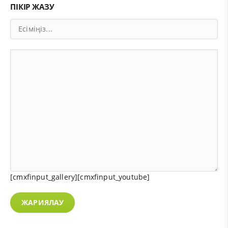
ПІКІР ЖАЗУ
[cmxfinput_gallery][cmxfinput_youtube]
ЖАРИЯЛАУ