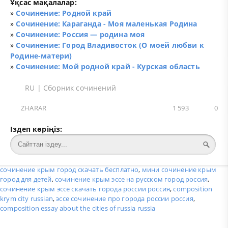
Ұқсас мақалалар:
»
Сочинение: Родной край
»
Сочинение: Караганда - Моя маленькая Родина
»
Сочинение: Россия — родина моя
»
Сочинение: Город Владивосток (О моей любви к
Родине-матери)
»
Сочинение: Мой родной край - Курская область
RU
|
Сборник сочинений
ZHARAR
1 593
0
Іздеп көріңіз:
сочинение крым город скачать бесплатно
,
мини сочинение крым
город для детей
,
сочинение крым эссе на русском город россия
,
сочинение крым эссе скачать города россии россия
,
composition
krym city russian
,
эссе сочинение про города россии россия
,
composition essay about the cities of russia russia