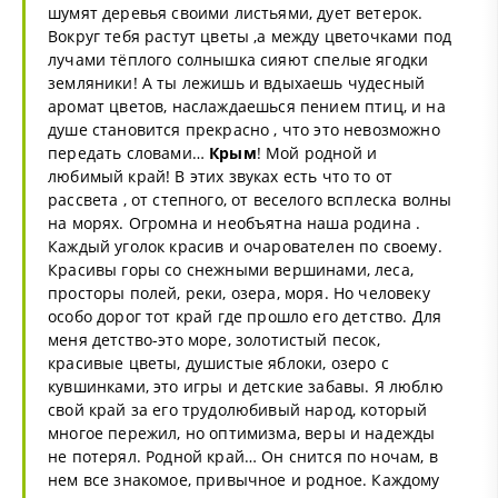
шумят деревья своими листьями, дует ветерок.
Вокруг тебя растут цветы ,а между цветочками под
лучами тёплого солнышка сияют спелые ягодки
земляники! А ты лежишь и вдыхаешь чудесный
аромат цветов, наслаждаешься пением птиц, и на
душе становится прекрасно , что это невозможно
передать словами…
Крым
! Мой родной и
любимый край! В этих звуках есть что то от
рассвета , от степного, от веселого всплеска волны
на морях. Огромна и необъятна наша родина .
Каждый уголок красив и очарователен по своему.
Красивы горы со снежными вершинами, леса,
просторы полей, реки, озера, моря. Но человеку
особо дорог тот край где прошло его детство. Для
меня детство-это море, золотистый песок,
красивые цветы, душистые яблоки, озеро с
кувшинками, это игры и детские забавы. Я люблю
свой край за его трудолюбивый народ, который
многое пережил, но оптимизма, веры и надежды
не потерял. Родной край… Он снится по ночам, в
нем все знакомое, привычное и родное. Каждому