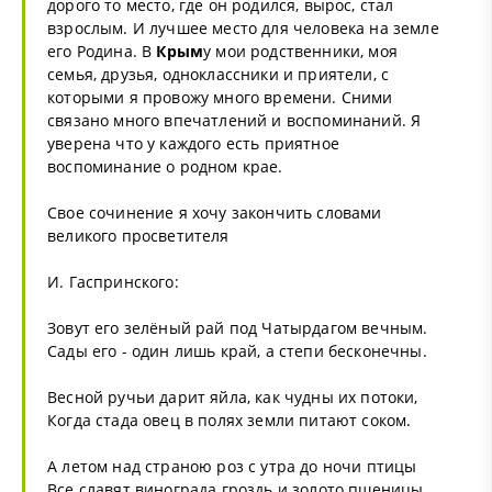
дорого то место, где он родился, вырос, стал
взрослым. И лучшее место для человека на земле
его Родина. В
Крым
у мои родственники, моя
семья, друзья, одноклассники и приятели, с
которыми я провожу много времени. Сними
связано много впечатлений и воспоминаний. Я
уверена что у каждого есть приятное
воспоминание о родном крае.
Свое сочинение я хочу закончить словами
великого просветителя
И. Гаспринского:
Зовут его зелёный рай под Чатырдагом вечным.
Сады его - один лишь край, а степи бесконечны.
Весной ручьи дарит яйла, как чудны их потоки,
Когда стада овец в полях земли питают соком.
А летом над страною роз с утра до ночи птицы
Все славят винограда гроздь и золото пшеницы.