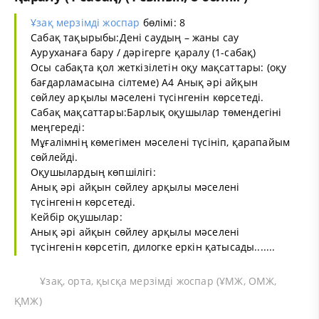
Ұзақ мерзімді жоспар
бөлімі: 8
Сабақ тақырыбы:Дені саудың – жаны сау
Ауруханаға бару / дәрігерге қаралу (1-сабақ)
Осы сабақта қол жеткізілетін оқу мақсаттары: (оқу
бағдарламасына сілтеме) А4 Анық әрі айқын
сөйлеу арқылы мәселені түсінгенін көрсетеді.
Сабақ мақсаттары:Барлық оқушылар төмендегіні
меңгереді:
Мұғалімнің көмегімен мәселені түсініп, қарапайым
сөйлейді.
Оқушылардың көпшілігі:
Анық әрі айқын сөйлеу арқылы мәселені
түсінгенін көрсетеді.
Кейбір оқушылар:
Анық әрі айқын сөйлеу арқылы мәселені
түсінгенін көрсетіп, дилогке еркін қатысады.......
Ұзақ, орта, қысқа мерзімді жоспар (ҰМЖ, ОМЖ,
ҚМЖ)