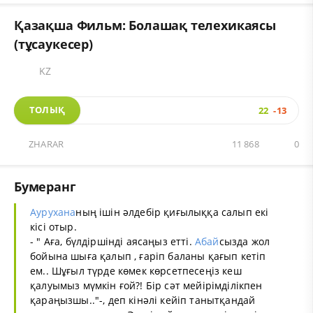
Қазақша Фильм: Болашақ телехикаясы
(тұсаукесер)
KZ
ТОЛЫҚ
22
-13
ZHARAR
11 868
0
Бумеранг
Аурухана
ның ішін әлдебір қиғылыққа салып екі
кісі отыр.
- " Аға, бүлдіршінді аясаңыз етті.
Абай
сызда жол
бойына шыға қалып , ғаріп баланы қағып кетіп
ем.. Шұғыл түрде көмек көрсетпесеңіз кеш
қалуымыз мүмкін ғой?! Бір сәт мейірімділікпен
қараңызшы.."-, деп кінәлі кейіп танытқандай