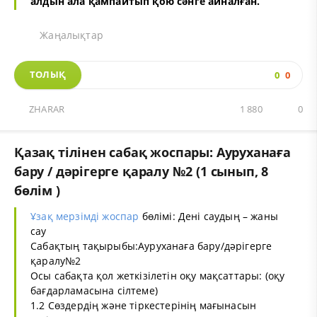
алдын ала қампайтып қою сәнге айналған.
Жаңалықтар
ТОЛЫҚ
0
0
ZHARAR
1 880
0
Қазақ тілінен сабақ жоспары: Ауруханаға
бару / дәрігерге қаралу №2 (1 сынып, 8
бөлім )
Ұзақ мерзімді жоспар
бөлімі: Дені саудың – жаны
сау
Сабақтың тақырыбы:Ауруханаға бару/дәрігерге
қаралу№2
Осы сабақта қол жеткізілетін оқу мақсаттары: (оқу
бағдарламасына сілтеме)
1.2 Сөздердің және тіркестерінің мағынасын