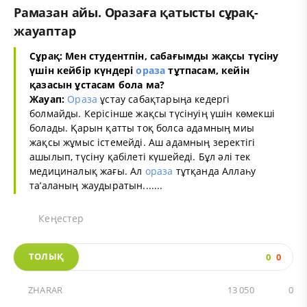
Рамазан айы. Оразаға қатысты сұрақ-
жауаптар
Сұрақ:
Мен студентпін, сабағымды жақсы түсіну
үшін кейбір күндері
ораза
тұтпасам, кейін
қазасын ұстасам бола ма?
Жауап:
Ораза
ұстау сабақтарыңа кедергі
болмайды. Керісінше жақсы түсінуің үшін көмекші
болады. Қарын қатты тоқ болса адамның миы
жақсы жұмыс істемейді. Аш адамның зеректігі
ашылып, түсіну қабілеті күшейеді. Бұл әлі тек
медициналық жағы. Ал
ораза
тұтқанда Аллаһу
та’аланың жаудыратын.......
Кеңестер
ТОЛЫҚ
0
0
ZHARAR
13 050
0