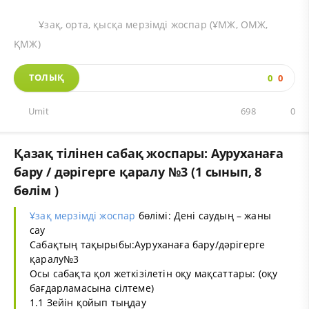
Ұзақ, орта, қысқа мерзімді жоспар (ҰМЖ, ОМЖ,
ҚМЖ)
ТОЛЫҚ
0
0
Umit
698
0
Қазақ тілінен сабақ жоспары: Ауруханаға
бару / дәрігерге қаралу №3 (1 сынып, 8
бөлім )
Ұзақ мерзімді жоспар
бөлімі: Дені саудың – жаны
сау
Сабақтың тақырыбы:Ауруханаға бару/дәрігерге
қаралу№3
Осы сабақта қол жеткізілетін оқу мақсаттары: (оқу
бағдарламасына сілтеме)
1.1 Зейін қойып тыңдау