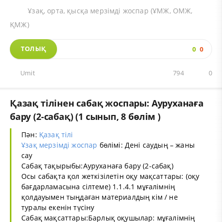
Ұзақ, орта, қысқа мерзімді жоспар (ҰМЖ, ОМЖ,
ҚМЖ)
ТОЛЫҚ
0
0
Umit
794
0
Қазақ тілінен сабақ жоспары: Ауруханаға
бару (2-сабақ) (1 сынып, 8 бөлім )
Пән:
Қазақ тілі
Ұзақ мерзімді жоспар
бөлімі: Дені саудың – жаны
сау
Сабақ тақырыбы:Ауруханаға бару (2-сабақ)
Осы сабақта қол жеткізілетін оқу мақсаттары: (оқу
бағдарламасына сілтеме) 1.1.4.1 мұғалімнің
қолдауымен тыңдаған материалдың кім / не
туралы екенін түсіну
Сабақ мақсаттары:Барлық оқушылар: мұғалімнің