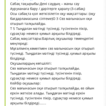
Сабақ тақырыбы:Дені саудың – жаны сау
Ауруханаға бару / дәрігерге қаралу (3-сабақ)
Осы сабақта қол жеткізілетін оқу мақсаттары: (оқу
бағдарламасына сілтеме)О 3 Сөз мағынасын оқи
отырып талқылайды.
Т 5 Тыңдаған мәтінді түсінеді, түсінгенін пікір,
сұрақтар немесе қимыл арқылы білдіреді.
Сабақ мақсаттары:Барлық оқушылар төмендегіні
меңгереді:
Мұғалімнің көмегімен сөз мағынасын оқи отырып
түсінеді. Тыңдаған мәтінді түсінеді, қимыл арқылы
білдіреді.
Оқушылардың көпшілігі:
Сөз мағынасын оқи отырып талқылайды.
Тыңдаған мәтінді түсінеді, түсінгенін пікір,
сұрақтар немесе қимыл арқылы білдіреді.
Кейбір оқушылар:
Сөз мағынасын оқи отырып талқылайды, өз ойын
еркін жеткізе алады. Тыңдаған мәтінді еркін
түсінеді, түсінгенін пікір, сұрақтар немесе қимыл
арқылы білдіреді.......