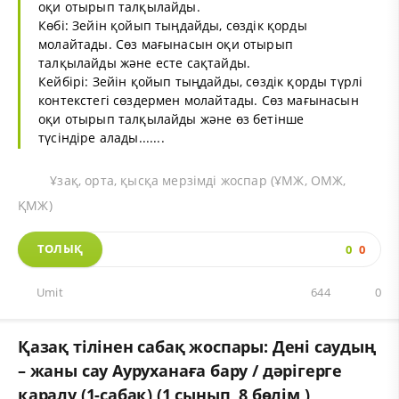
оқи отырып талқылайды.
Көбі: Зейін қойып тыңдайды, сөздік қорды
молайтады. Сөз мағынасын оқи отырып
талқылайды және есте сақтайды.
Кейбірі: Зейін қойып тыңдайды, сөздік қорды түрлі
контекстегі сөздермен молайтады. Сөз мағынасын
оқи отырып талқылайды және өз бетінше
түсіндіре алады.......
Ұзақ, орта, қысқа мерзімді жоспар (ҰМЖ, ОМЖ,
ҚМЖ)
ТОЛЫҚ
0
0
Umit
644
0
Қазақ тілінен сабақ жоспары: Дені саудың
– жаны сау Ауруханаға бару / дәрігерге
қаралу (1-сабақ) (1 сынып, 8 бөлім )