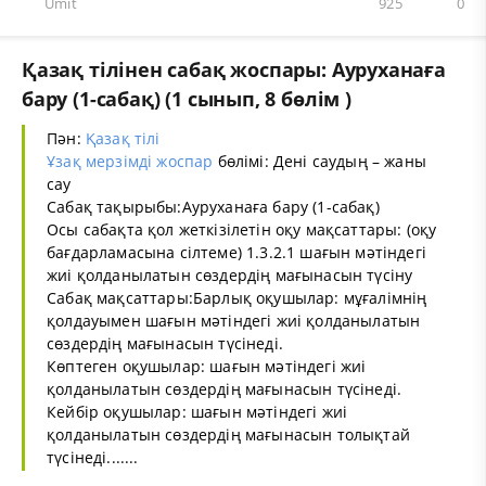
Umit
925
0
Қазақ тілінен сабақ жоспары: Ауруханаға
бару (1-сабақ) (1 сынып, 8 бөлім )
Пән:
Қазақ тілі
Ұзақ мерзімді жоспар
бөлімі: Дені саудың – жаны
сау
Сабақ тақырыбы:Ауруханаға бару (1-сабақ)
Осы сабақта қол жеткізілетін оқу мақсаттары: (оқу
бағдарламасына сілтеме) 1.3.2.1 шағын мәтіндегі
жиі қолданылатын сөздердің мағынасын түсіну
Сабақ мақсаттары:Барлық оқушылар: мұғалімнің
қолдауымен шағын мәтіндегі жиі қолданылатын
сөздердің мағынасын түсінеді.
Көптеген оқушылар: шағын мәтіндегі жиі
қолданылатын сөздердің мағынасын түсінеді.
Кейбір оқушылар: шағын мәтіндегі жиі
қолданылатын сөздердің мағынасын толықтай
түсінеді.......