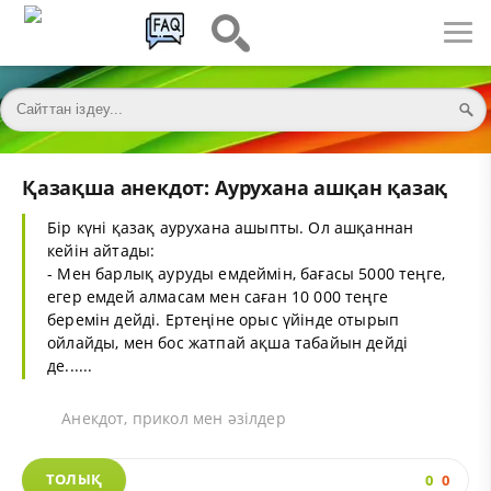
Қазақша анекдот: Аурухана ашқан қазақ
Бір күні қазақ аурухана ашыпты. Ол ашқаннан
кейін айтады:
- Мен барлық ауруды емдеймін, бағасы 5000 теңге,
егер емдей алмасам мен саған 10 000 теңге
беремін дейді. Ертеңіне орыс үйінде отырып
ойлайды, мен бос жатпай ақша табайын дейді
де......
Анекдот, прикол мен әзілдер
ТОЛЫҚ
0
0