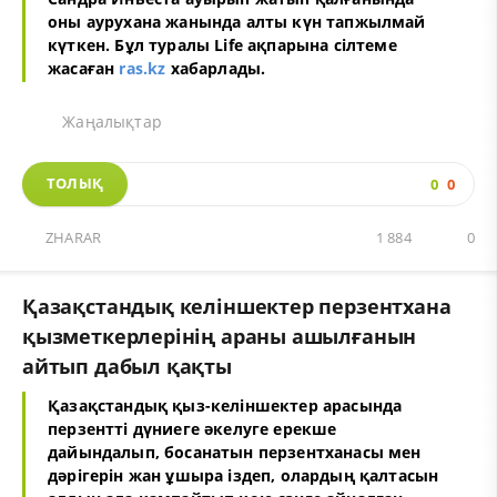
оны аурухана жанында алты күн тапжылмай
күткен. Бұл туралы Life ақпарына сілтеме
жасаған
ras.kz
хабарлады.
Жаңалықтар
ТОЛЫҚ
0
0
ZHARAR
1 884
0
Қазақстандық келіншектер перзентхана
қызметкерлерінің араны ашылғанын
айтып дабыл қақты
Қазақстандық қыз-келіншектер арасында
перзентті дүниеге әкелуге ерекше
дайындалып, босанатын перзентханасы мен
дәрігерін жан ұшыра іздеп, олардың қалтасын