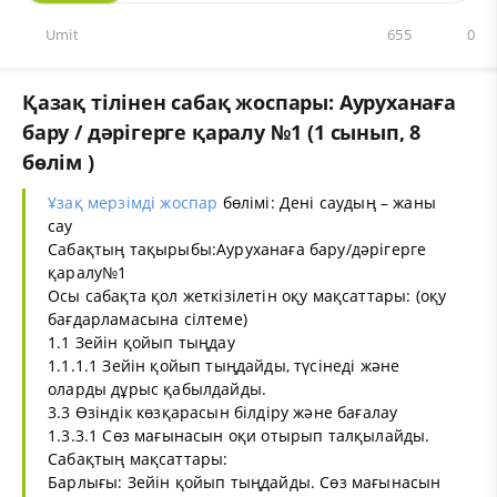
Umit
655
0
Қазақ тілінен сабақ жоспары: Ауруханаға
бару / дәрігерге қаралу №1 (1 сынып, 8
бөлім )
Ұзақ мерзімді жоспар
бөлімі: Дені саудың – жаны
сау
Сабақтың тақырыбы:Ауруханаға бару/дәрігерге
қаралу№1
Осы сабақта қол жеткізілетін оқу мақсаттары: (оқу
бағдарламасына сілтеме)
1.1 Зейін қойып тыңдау
1.1.1.1 Зейін қойып тыңдайды, түсінеді және
оларды дұрыс қабылдайды.
3.3 Өзіндік көзқарасын білдіру және бағалау
1.3.3.1 Сөз мағынасын оқи отырып талқылайды.
Сабақтың мақсаттары:
Барлығы: Зейін қойып тыңдайды. Сөз мағынасын