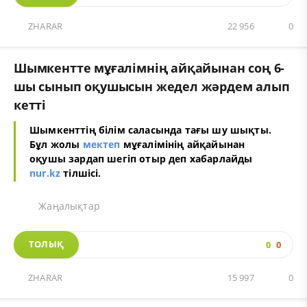
ZHARAR
22 956
0
Шымкентте мұғалімнің айқайынан соң 6-
шы сынып оқушысын жедел жәрдем алып
кетті
Шымкенттің білім саласында тағы шу шықты.
Бұл жолы
мектеп
мұғалімінің айқайынан
оқушы зардап шегіп отыр деп хабарлайды
nur.kz
тілшісі.
Жаңалықтар
ТОЛЫҚ
0
0
ZHARAR
15 997
0