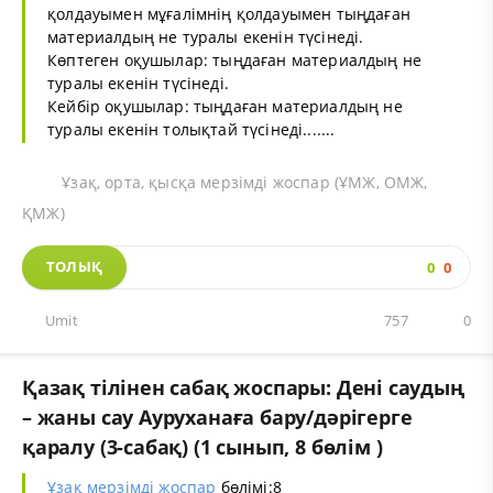
қолдауымен мұғалімнің қолдауымен тыңдаған
материалдың не туралы екенін түсінеді.
Көптеген оқушылар: тыңдаған материалдың не
туралы екенін түсінеді.
Кейбір оқушылар: тыңдаған материалдың не
туралы екенін толықтай түсінеді.......
Ұзақ, орта, қысқа мерзімді жоспар (ҰМЖ, ОМЖ,
ҚМЖ)
ТОЛЫҚ
0
0
Umit
757
0
Қазақ тілінен сабақ жоспары: Дені саудың
– жаны сау Ауруханаға бару/дәрігерге
қаралу (3-сабақ) (1 сынып, 8 бөлім )
Ұзақ мерзімді жоспар
бөлімі:8