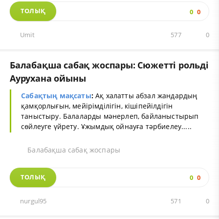
ТОЛЫҚ
0
0
Umit
577
0
Балабақша сабақ жоспары: Сюжетті рольді
Аурухана ойыны
Сабақтың мақсаты
:
Ақ халатты абзал жандардың
қамқорлығын, мейірімділігін, кішіпейілдігін
таныстыру. Балаларды мәнерлеп, байланыстырып
сөйлеуге үйрету. Ұжымдық ойнауға тәрбиелеу.....
Балабақша сабақ жоспары
ТОЛЫҚ
0
0
nurgul95
571
0