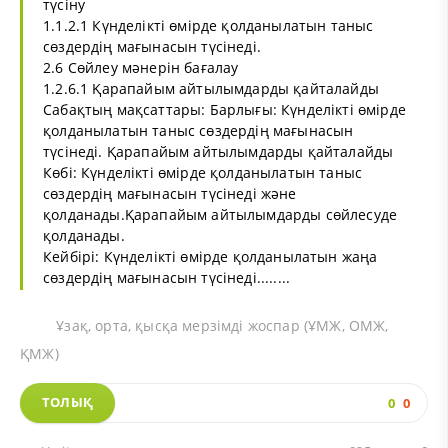
түсіну
1.1.2.1 Күнделікті өмірде қолданылатын таныс
сөздердің мағынасын түсінеді.
2.6 Сөйлеу мәнерін бағалау
1.2.6.1 Қарапайым айтылымдарды қайталайды
Сабақтың мақсаттары: Барлығы: Күнделікті өмірде
қолданылатын таныс сөздердің мағынасын
түсінеді. Қарапайым айтылымдарды қайталайды
Көбі: Күнделікті өмірде қолданылатын таныс
сөздердің мағынасын түсінеді және
қолданады.Қарапайым айтылымдарды сөйлесуде
қолданады.
Кейбірі: Күнделікті өмірде қолданылатын жаңа
сөздердің мағынасын түсінеді........
Ұзақ, орта, қысқа мерзімді жоспар (ҰМЖ, ОМЖ,
ҚМЖ)
ТОЛЫҚ
0
0