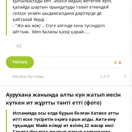
қыпылықтады кеп. Әзәзіл ойдың жетегіне еріп,
қалайда шартын орындатуды талап еткендей
селқос үнмен шыдамсыздана дәрігерде де
қайталай берді :
- "Жо-жо-жоқ! .. Сізге әлгінде ғана түсіндіріп
айттым.. Мен баланы қазір қарай.....
KZ
ТОЛЫҚ
0
0
Айкерм Мутиева
2 319
0
Аурухана жанында алты күн жатып иесін
күткен ит жұртты тәнті етті (фото)
Испанияда осы елде бұрын болған Хатико атты
итті еске түсіретін оқиға орын алды. Аита-ину
тұқымдас Майя есімді ит өзінің 22 жасар иесі
Сандра Иньеста ауырып жатып қалғанында