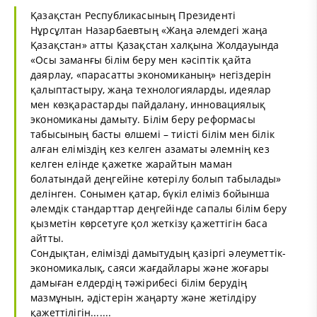
Қазақстан Республикасының Президенті
Нұрсұлтан Назарбаевтың «Жаңа әлемдегі жаңа
Қазақстан» атты Қазақстан халқына Жолдауында
«Осы заманғы білім беру мен кәсіптік қайта
даярлау, «парасатты экономиканың» негіздерін
қалыптастыру, жаңа технологияларды, идеялар
мен көзқарастарды пайдалану, инновациялық
экономиканы дамыту. Білім беру реформасы
табысының басты өлшемі – тиісті білім мен білік
алған еліміздің кез келген азаматы әлемнің кез
келген елінде қажетке жарайтын маман
болатындай деңгейіне көтерілу болып табылады»
делінген. Сонымен қатар, бүкіл еліміз бойынша
әлемдік стандарттар деңгейінде сапалы білім беру
қызметін көрсетуге қол жеткізу қажеттігін баса
айтты.
Сондықтан, елімізді дамытудың қазіргі әлеуметтік-
экономикалық, саяси жағдайлары және жоғары
дамыған елдердің тәжірибесі білім берудің
мазмұнын, әдістерін жаңарту және жетілдіру
қажеттілігін.......