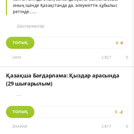
оның ішінде Қазақстанда да, әлеуметтік құбылыс
ретінде......
Шығармалар
ТОЛЫҚ
0
0
Umit
2 827
0
Қазақша Бағдарлама: Қыздар арасында
(29 шығарылым)
---
ТОЛЫҚ
3
-2
ZHARAR
2 817
0