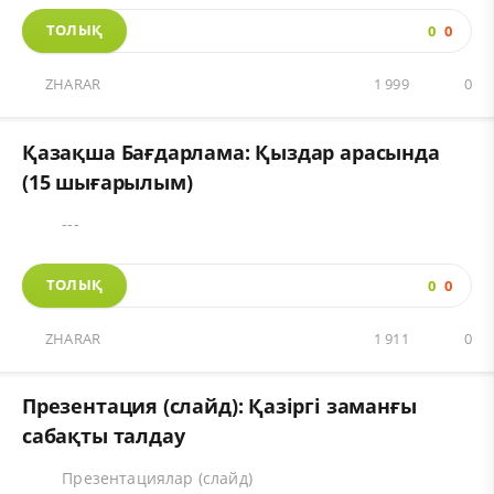
ТОЛЫҚ
0
0
ZHARAR
1 999
0
Қазақша Бағдарлама: Қыздар арасында
(15 шығарылым)
---
ТОЛЫҚ
0
0
ZHARAR
1 911
0
Презентация (слайд): Қазіргі заманғы
сабақты талдау
Презентациялар (слайд)