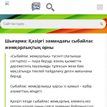
Шығарма: Қазіргі замандағы сыбайлас
жемқорлықтың орны
«Сыбайлас жемқорлық» түсінігі (латынша
corruptio) — пара беруді, өзінің қызметтік
дәрежесінің лауазымды тұлғасын жеке баю
мақсатында тікелей пайдалану деген мағынаны
береді.
Сыбайлас жемқорлыққа қарсы іс-қимыл – әрбір
азаматтың міндеті.
Қазіргі кезде сыбайлас жемқорлық әлемнің кез
келген елінде оның саяси дамуына байланыссыз,