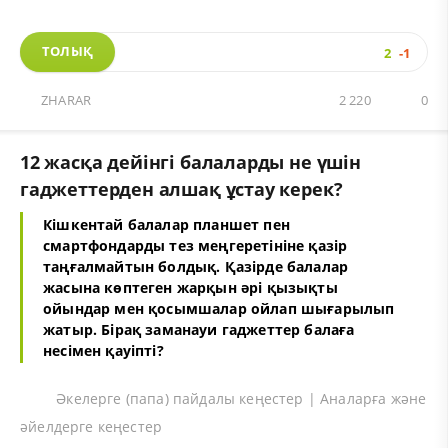
ТОЛЫҚ
2
-1
ZHARAR
2 220
0
12 жасқа дейінгі балаларды не үшін
гаджеттерден алшақ ұстау керек?
Кішкентай балалар планшет пен
смартфондарды тез меңгеретініне қазір
таңғалмайтын болдық. Қазірде балалар
жасына көптеген жарқын әрі қызықты
ойындар мен қосымшалар ойлап шығарылып
жатыр. Бірақ заманауи гаджеттер балаға
несімен қауіпті?
Әкелерге (папа) пайдалы кеңестер | Аналарға және
әйелдерге кеңестер