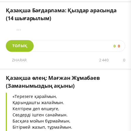
Қазақша Бағдарлама: Қыздар арасында
(14 шығарылым)
---
ТОЛЫҚ
0
0
ZHARAR
2 440
0
Қазақша өлең: Мағжан Жұмабаев
(Заманымыздың ақыны)
«Терезеге қараймын,
Қарындашты жалаймын.
Келтірем деп өлшеуге,
Сөздерді іштен санаймын.
Басқаға мойын бұрмаймын,
Бітірмей жазып, тұрмаймын.