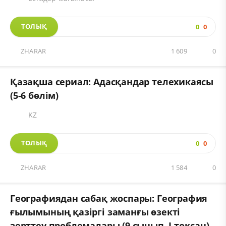
ТОЛЫҚ
0
0
ZHARAR
1 609
0
Қазақша сериал: Адасқандар телехикаясы
(5-6 бөлім)
KZ
ТОЛЫҚ
0
0
ZHARAR
1 584
0
Географиядан сабақ жоспары: География
ғылымының қазіргі заманғы өзекті
зерттеу проблемалары (9 сынып, I тоқсан)