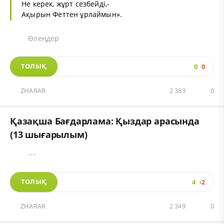
He керек, жұрт сезбейді,-
Ақырын Феттен ұрлаймын».
Өлеңдер
ТОЛЫҚ
0
0
ZHARAR
2 383
0
Қазақша Бағдарлама: Қыздар арасында
(13 шығарылым)
---
ТОЛЫҚ
4
-2
ZHARAR
2 349
0