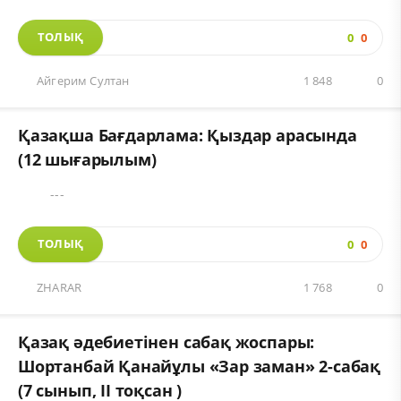
ТОЛЫҚ
0
0
Айгерим Султан
1 848
0
Қазақша Бағдарлама: Қыздар арасында
(12 шығарылым)
---
ТОЛЫҚ
0
0
ZHARAR
1 768
0
Қазақ әдебиетінен сабақ жоспары:
Шортанбай Қанайұлы «Зар заман» 2-сабақ
(7 сынып, II тоқсан )