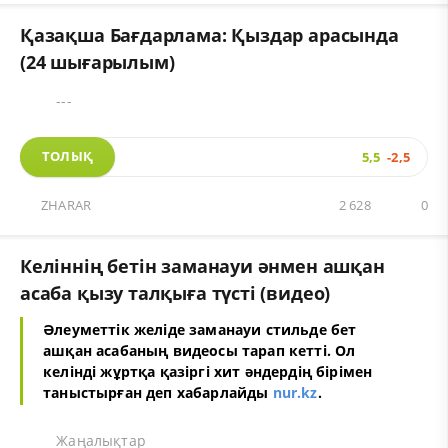
Қазақша Бағдарлама: Қыздар арасында
(24 шығарылым)
---
ТОЛЫҚ
5,5
-2,5
ZHARAR
2 628
0
Келіннің бетін заманауи әнмен ашқан
асаба қызу талқыға түсті (видео)
Әлеуметтік желіде заманауи стильде бет
ашқан асабаның видеосы тарап кетті. Ол
келінді жұртқа қазіргі хит әндердің бірімен
таныстырған деп хабарлайды
nur.kz
.
Жаңалықтар