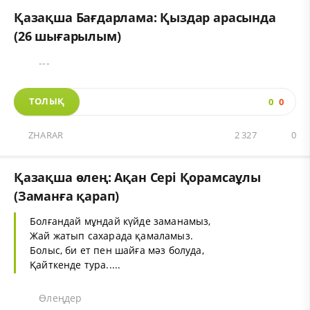
Қазақша Бағдарлама: Қыздар арасында
(26 шығарылым)
---
ТОЛЫҚ
0
0
ZHARAR
2 327
0
Қазақша өлең: Ақан Сері Қорамсаұлы‎
(Заманға қарап)
Болғандай мұндай күйде заманамыз,
Жай жатып сахарада қамаламыз.
Болыс, би ет пен шайға мәз болуда,
Қайткенде тура.....
Өлеңдер