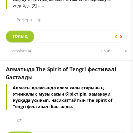
үндейді. [2] .....
Рефераттар
ТОЛЫҚ
0
0
araylym94
1 536
0
Алматыда The Spirit of Tengri фестивалі
басталды
Алматы қаласында әлем халықтарының
этникалық музыкасын біріктіріп, заманауи
нұсқада ұсынып, насихаттайтын The Spirit of
Tengri фестивалі басталды.
KZ