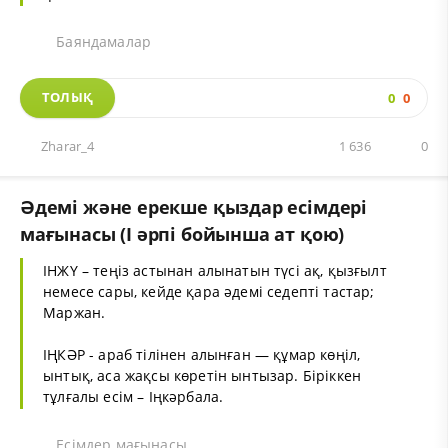
Баяндамалар
ТОЛЫҚ
0
0
Zharar_4
1 636
0
Әдемі және ерекше қыздар есімдері
мағынасы (І әрпі бойынша ат қою)
ІНЖҮ – теңіз астынан алынатын түсі ақ, қызғылт
немесе сары, кейде қара әдемі седепті тастар;
Маржан.
ІҢКӘР - араб тілінен алынған — құмар көңіл,
ынтық, аса жақсы көретін ынтызар. Біріккен
тұлғалы есім – Іңкәрбала.
Есімдер мағынасы