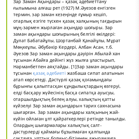
Зар Заман Ақындары – қазақ әдебиеттану
ғылымына алғаш рет (1927) М.Әуезов енгізген
термин, зар заман кезеңінде ғұмыр кешіп,
отарлық езгіге түскен қазақ халқының тағдырын
мұң-зармен жырлаған ақындар шоғыры. Зар
заман ақындары шоғырының белгілі өкілдері:
Дулат Бабатайұлы, Шортанбай Қанайұлы, Мұрат
Мөңкеұлы, Әбубәкір Кердері, Албан Асан, т.б.
Әуезов Зар заман ақындары дәуірін Абылай хан
тұсынан Абайға дейінгі жүз жылға ұластырып,
Нарманбетпен аяқтайды. [1]Зар заман ақындары
тұсынан
қазақ әдебиеті
жазбаша сипат алатынын
атап көрсетеді. Дәстүрлі қазақ қоғамындағы
бұрынғы қалыптасқан құндылықтардың өзгеруі,
елді басқару жүйесінің басқа сипатқа ауысуы,
отаршылдықтың белең алуы, халықтың қатты
күйзелуі Зар заман ақындарын тарих сахнасына
шығарған. Зар заман ақындары халқының жай-
күйін ойлаған ұлт қайраткерлері ретінде танылды.
Олардың шығармалары халықтық салт-
дәстүрлерді қаймағы бұзылмаған қалпында
сақтауға, ұлттық болмыс-бітімнен ажырамауға