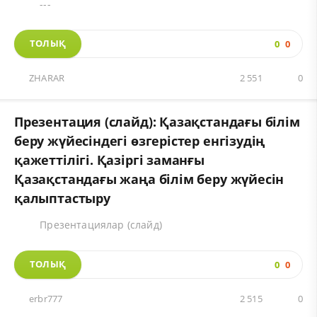
---
ТОЛЫҚ
0
0
ZHARAR
2 551
0
Презентация (слайд): Қазақстандағы білім
беру жүйесіндегі өзгерістер енгізудің
қажеттілігі. Қазіргі заманғы
Қазақстандағы жаңа білім беру жүйесін
қалыптастыру
Презентациялар (слайд)
ТОЛЫҚ
0
0
erbr777
2 515
0