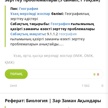
Пән:
География
Ұзақ мерзімді жоспар
бөлімі:
Географиялық
зерттеу әдістері
Сабақтың тақырыбы:
География
ғылымының
қазіргі заманғы өзекті зерттеу проблемалары
Сабақтың мақсаты
:
9.1.1.2
география
ғылымының қазіргі заманғы өзекті зерттеу
проблемаларын анықтайды.....
Ұзақ, орта, қысқа мерзімді жоспар (ҰМЖ, ОМЖ,
ҚМЖ)
ТОЛЫҚ
0
0
Umit
1 542
0
Реферат: Биология | Зар Заман Ақындары