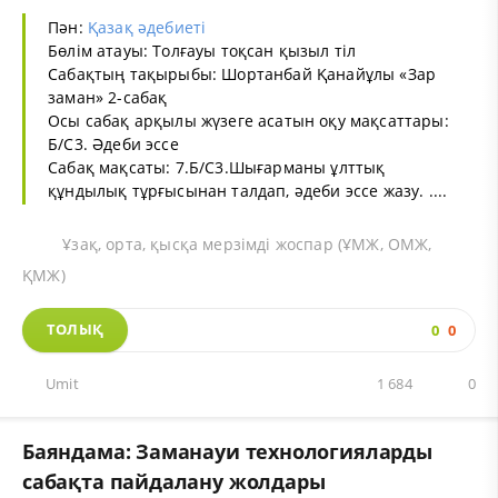
Пән:
Қазақ әдебиеті
Бөлім атауы: Толғауы тоқсан қызыл тіл
Сабақтың тақырыбы: Шортанбай Қанайұлы «Зар
заман» 2-сабақ
Осы сабақ арқылы жүзеге асатын оқу мақсаттары:
Б/С3. Әдеби эссе
Сабақ мақсаты: 7.Б/С3.Шығарманы ұлттық
құндылық тұрғысынан талдап, әдеби эссе жазу. ....
Ұзақ, орта, қысқа мерзімді жоспар (ҰМЖ, ОМЖ,
ҚМЖ)
ТОЛЫҚ
0
0
Umit
1 684
0
Баяндама: Заманауи технологияларды
сабақта пайдалану жолдары