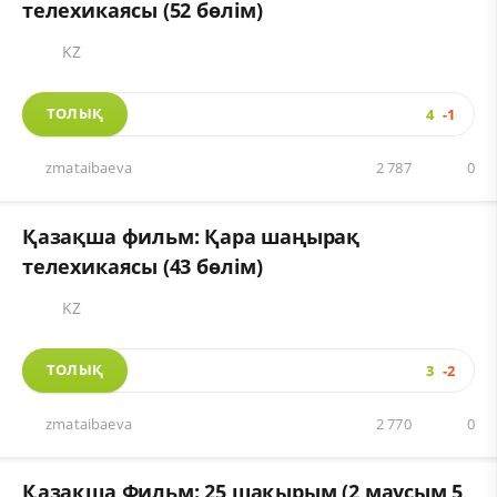
телехикаясы (52 бөлім)
KZ
ТОЛЫҚ
4
-1
zmataibaeva
2 787
0
Қазақша фильм: Қара шаңырақ
телехикаясы (43 бөлім)
KZ
ТОЛЫҚ
3
-2
zmataibaeva
2 770
0
Қазақша Фильм: 25 шақырым (2 маусым 5