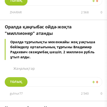
ТОЛЫҚ
0
0
ZHARAR
2 568
0
Оралда қаңғыбас ойда-жоқта
"миллионер" атанды
Оралда тұрғылықты мекенжайы жоқ уақтыша
бейімделу орталығының тұрғыны Владимир
Радкевич сөзжұмбақ шешіп, 2 миллион рубль
ұтып алды.
Жаңалықтар
ТОЛЫҚ
0
0
gulnur77
2 540
0