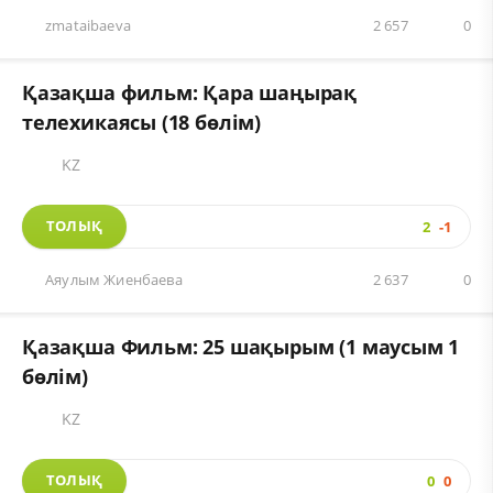
zmataibaeva
2 657
0
Қазақша фильм: Қара шаңырақ
телехикаясы (18 бөлім)
KZ
ТОЛЫҚ
2
-1
Аяулым Жиенбаева
2 637
0
Қазақша Фильм: 25 шақырым (1 маусым 1
бөлім)
KZ
ТОЛЫҚ
0
0