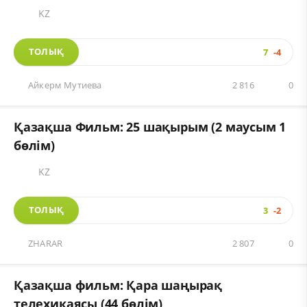
KZ
ТОЛЫҚ
7
-4
Айкерм Мутиева
2 816
0
Қазақша Фильм: 25 шақырым (2 маусым 1
бөлім)
KZ
ТОЛЫҚ
3
-2
ZHARAR
2 807
0
Қазақша фильм: Қара шаңырақ
телехикаясы (44 бөлім)