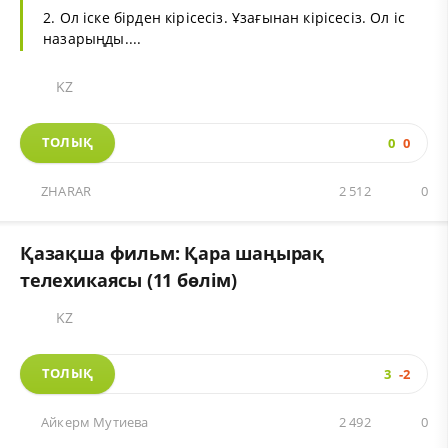
2. Ол іске бірден кірісесіз. Ұзағынан кірісесіз. Ол іс
назарыңды....
KZ
ТОЛЫҚ
0
0
ZHARAR
2 512
0
Қазақша фильм: Қара шаңырақ
телехикаясы (11 бөлім)
KZ
ТОЛЫҚ
3
-2
Айкерм Мутиева
2 492
0