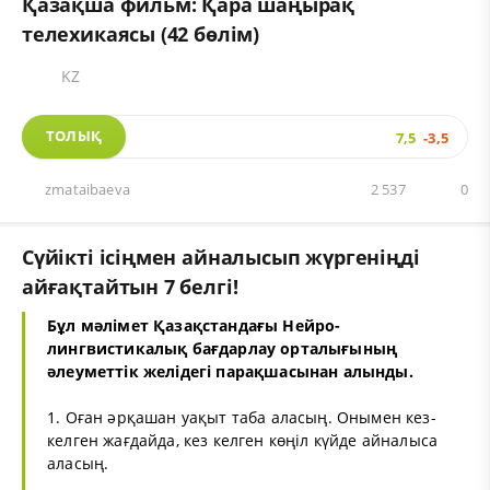
Қазақша фильм: Қара шаңырақ
телехикаясы (42 бөлім)
KZ
ТОЛЫҚ
7,5
-3,5
zmataibaeva
2 537
0
Сүйікті ісіңмен айналысып жүргеніңді
айғақтайтын 7 белгі!
Бұл мәлімет Қазақстандағы Нейро-
лингвистикалық бағдарлау орталығының
әлеуметтік желідегі парақшасынан алынды.
1. Оған әрқашан уақыт таба аласың. Онымен кез-
келген жағдайда, кез келген көңіл күйде айналыса
аласың.