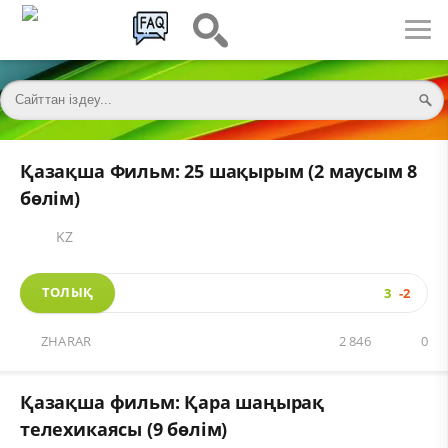
Қазақша Фильм: 25 шақырым (2 маусым 8
бөлім)
KZ
ТОЛЫҚ
3
-2
ZHARAR
2 846
0
Қазақша фильм: Қара шаңырақ
телехикаясы (9 бөлім)