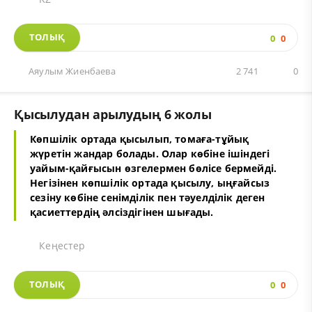
ТОЛЫҚ
0
0
Аяулым Жиенбаева
2 741
0
Қысылудан арылудың 6 жолы
Көпшілік ортада қысылып, томаға-тұйық
жүретін жандар болады. Олар көбіне ішіндегі
уайым-қайғысын өзгелермен бөлісе бермейді.
Негізінен көпшілік ортада қысылу, ыңғайсыз
сезіну көбіне сенімділік пен тәуелділік деген
қасиеттердің әлсіздігінен шығады.
Кеңестер
ТОЛЫҚ
0
0