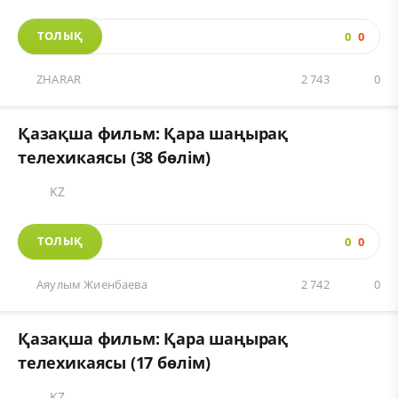
ТОЛЫҚ
0
0
ZHARAR
2 743
0
Қазақша фильм: Қара шаңырақ
телехикаясы (38 бөлім)
KZ
ТОЛЫҚ
0
0
Аяулым Жиенбаева
2 742
0
Қазақша фильм: Қара шаңырақ
телехикаясы (17 бөлім)
KZ