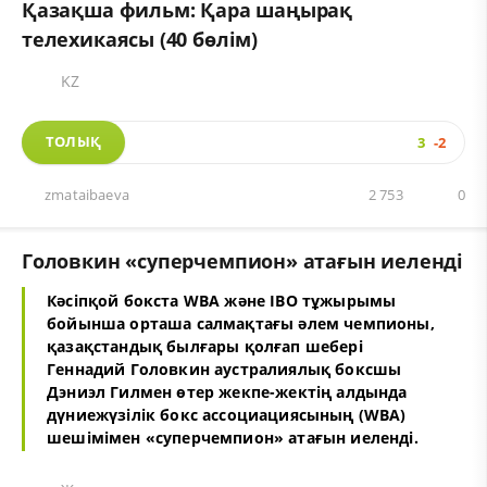
Қазақша фильм: Қара шаңырақ
телехикаясы (40 бөлім)
KZ
ТОЛЫҚ
3
-2
zmataibaeva
2 753
0
Головкин «суперчемпион» атағын иеленді
Кәсіпқой бокста WBA және IBO тұжырымы
бойынша орташа салмақтағы әлем чемпионы,
қазақстандық былғары қолғап шебері
Геннадий Головкин аустралиялық боксшы
Дэниэл Гилмен өтер жекпе-жектің алдында
дүниежүзілік бокс ассоциациясының (WBA)
шешімімен «суперчемпион» атағын иеленді.