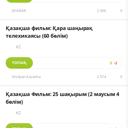
ZHARAR
2 596
0
Қазақша фильм: Қара шаңырақ
телехикаясы (60 бөлім)
KZ
ТОЛЫҚ
3
-2
sholpan.kazasha
2 574
0
Қазақша Фильм: 25 шақырым (2 маусым 4
бөлім)
KZ