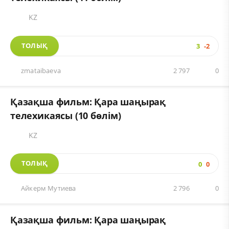
KZ
ТОЛЫҚ
3
-2
zmataibaeva
2 797
0
Қазақша фильм: Қара шаңырақ
телехикаясы (10 бөлім)
KZ
ТОЛЫҚ
0
0
Айкерм Мутиева
2 796
0
Қазақша фильм: Қара шаңырақ