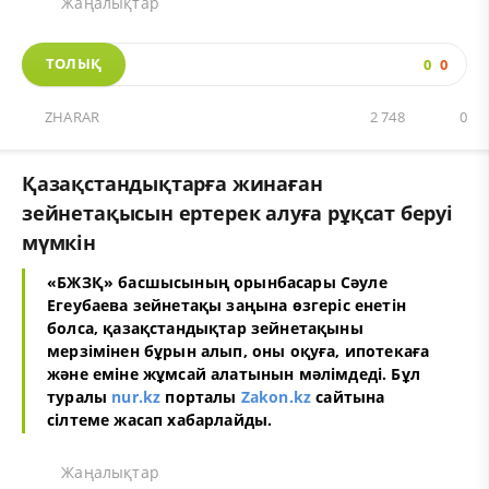
Жаңалықтар
ТОЛЫҚ
0
0
ZHARAR
2 748
0
Қазақстандықтарға жинаған
зейнетақысын ертерек алуға рұқсат беруі
мүмкін
«БЖЗҚ» басшысының орынбасары Сәуле
Егеубаева зейнетақы заңына өзгеріс енетін
болса, қазақстандықтар зейнетақыны
мерзімінен бұрын алып, оны оқуға, ипотекаға
және еміне жұмсай алатынын мәлімдеді. Бұл
туралы
nur.kz
порталы
Zakon.kz
сайтына
сілтеме жасап хабарлайды.
Жаңалықтар