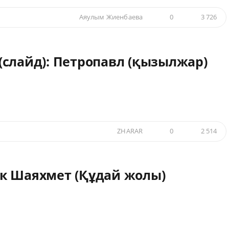
Аяулым Жиенбаева
0
3 726
(слайд): Петропавл (қызылжар)
ZHARAR
0
2 514
к Шаяхмет (Құдай жолы)