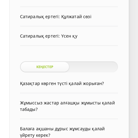
Сатиралық ертегі: Құлжатай сөзі
Сатиралық ертегі: Үсен қу
КЕҢЕСТЕР
Қазақтар көрген түсті қалай жорыған?
Жұмыссыз жастар алғашқы жұмысты қалай
табады?
Балаға ақшаны дұрыс жұмсауды қалай
үйрету керек?