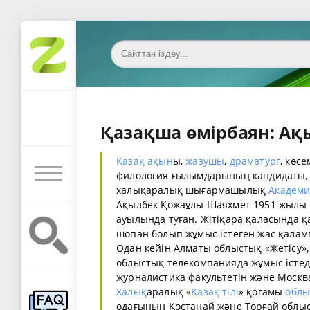
Қазақша өмірбаян: А
Қазақ
ақын
ы,
жазушы
,
драматург
, көсе
филология ғылымдарының кандидаты, 
халықаралық шығармашылық
Академ
Ақылбек Қожаұлы Шаяхмет 1951 жылы Ж
ауылында туған. Жітіқара қаласында қ
шопан болып жұмыс істеген жас қалам
Одан кейін Алматы облыстық «Жетісу»,
облыстық телекомпанияда жұмыс істеді
журналистика факультетін және Москва
Халық
аралық «
Қазақ тілі
» қоғамы
облы
одағының Қостанай және Торғай обл