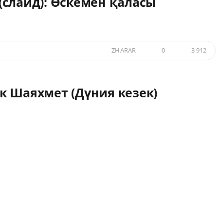
(слайд): Өскемен қаласы
ZHARAR
0
3 912
к Шаяхмет (Дүния кезек)