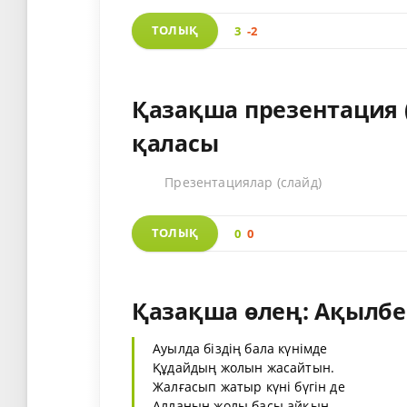
ТОЛЫҚ
3
-2
Қазақша презентация 
қаласы
Презентациялар (слайд)
ТОЛЫҚ
0
0
Қазақша өлең: Ақылбе
Ауылда біздің бала күнімде
Құдайдың жолын жасайтын.
Жалғасып жатыр күні бүгін де
Алланың жолы басы айқын.