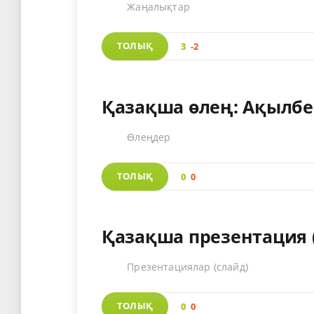
Жаңалықтар
ТОЛЫҚ
3
-2
Қазақша өлең: Ақылбе
Өлеңдер
ТОЛЫҚ
0
0
Қазақша презентация (
Презентациялар (слайд)
ТОЛЫҚ
0
0