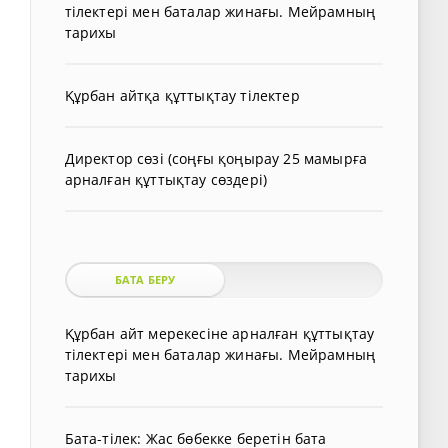
тілектері мен баталар жинағы. Мейрамның
тарихы
Құрбан айтқа құттықтау тілектер
Директор сөзі (соңғы қоңырау 25 мамырға
арналған құттықтау сөздері)
БАТА БЕРУ
Құрбан айт мерекесіне арналған құттықтау
тілектері мен баталар жинағы. Мейрамның
тарихы
Бата-тілек: Жас бөбекке беретін бата