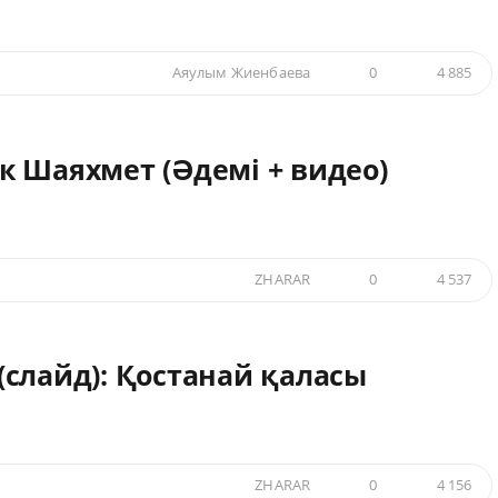
Аяулым Жиенбаева
0
4 885
к Шаяхмет (Әдемі + видео)
ZHARAR
0
4 537
слайд): Қостанай қаласы
ZHARAR
0
4 156