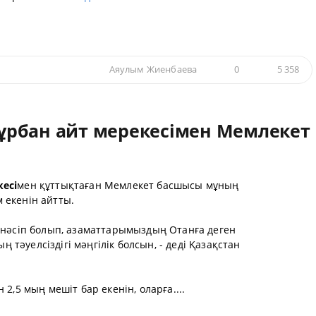
Аяулым Жиенбаева
0
5 358
ұрбан айт мерекесімен Мемлекет
есі
мен құттықтаған Мемлекет басшысы мұның
 екенін айтты.
 нәсіп болып, азаматтарымыздың Отанға деген
ң тәуелсіздігі мәңгілік болсын, - деді Қазақстан
2,5 мың мешіт бар екенін, оларға....