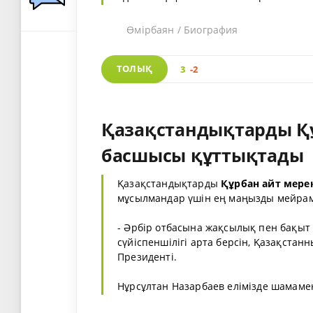
Өмірбаян / Биография
ТОЛЫҚ
3
-2
Қазақстандықтарды Қ
басшысы құттықтады
Қазақстандықтарды
Құрбан айт мерек
мұсылмандар үшін ең маңызды мейрам
- Әрбір отбасына жақсылық пен бақыт
сүйіспеншілігі арта берсін, Қазақстанны
Президенті.
Нұрсұлтан Назарбаев елімізде шамамен 