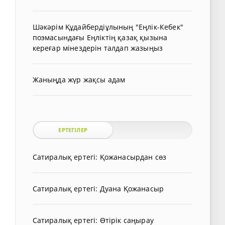
Шәкәрім Құдайбердіұлының "Еңлік-Кебек"
поэмасындағы Еңліктің қазақ қызына
кереғар мінездерін талдап жазыңыз
Жаныңда жүр жақсы адам
ЕРТЕГІЛЕР
Сатиралық ертегі: Қожанасырдан сөз
Сатиралық ертегі: Дуана Қожанасыр
Сатиралық ертегі: Өтірік саңырау