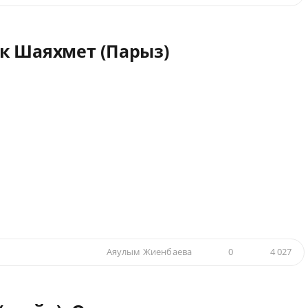
к Шаяхмет (Парыз)
Аяулым Жиенбаева
0
4 027