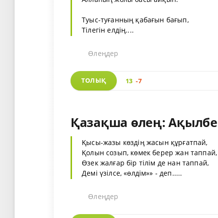
Туыс-туғанның қабағын бағып,
Тілегін елдің....
Өлеңдер
ТОЛЫҚ
13
-7
Қазақша өлең: Ақылбе
Қысы-жазы көздің жасын құрғатпай,
Қолын созып, көмек берер жан таппай,
Өзек жалғар бір тілім де нан таппай,
Демі үзілсе, «өлдім»» - деп.....
Өлеңдер