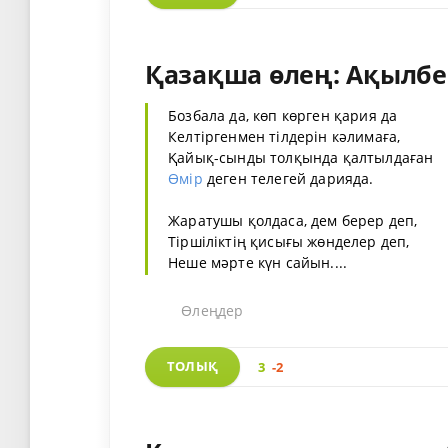
Қазақша өлең: Ақылбе
Бозбала да, көп көрген қария да
Келтіргенмен тілдерін кәлимаға,
Қайық-сынды толқында қалтылдаған
Өмір
деген телегей дарияда.
Жаратушы қолдаса, дем берер деп,
Тіршіліктің қисығы жөнделер деп,
Неше мәрте күн сайын....
Өлеңдер
ТОЛЫҚ
3
-2