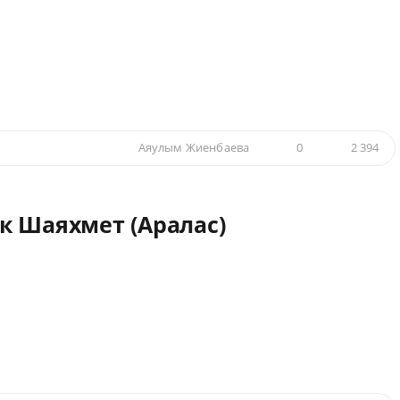
Аяулым Жиенбаева
0
2 394
к Шаяхмет (Аралас)