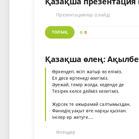
Қазақша презентация 
Презентациялар (слайд)
ТОЛЫҚ
0
0
Қазақша өлең: Ақылбе
Өркендеп, өсіп жатыр өз еліміз,
Ел десе өртенеді өзегіміз.
Әуежай, темір жолда, кеденде де
Тезірек келсе дейміз кезегіміз.
Жүрсек те ажырамай салтымыздан,
Фәнидің уақыт өте нарқы қызған.
Інілер ер жетуге....
Өлеңдер