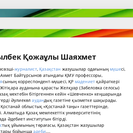
қылбек Қожаұлы Шаяхмет
мсөзші-
журналист
,
Қазақстан
жазушылар одағының
мүше
сі,
Ахмет Байтұрсынов атындағы ҚМУ профессоры,
ия
сының корреспондент-мүшесі, ҚР
мәдениет
қайраткері
ітіқара ауданына қарасты Желқуар (Забеловка селосы)
азақ мектебін бітіргеннен кейін «Шевченко» кеңшарында
герді Әулиекөл
аудан
дық газетіне қызметке шақырады.
 Қостанай облыстық «Қостанай таңы» газеттерінде,
. Алматыда Қазақ мемлекеттік университетінің
да Әдебиет институтын бітірді.
с
тық ұйымының төрағасы, Қазақстан жазушылар
ыстары бойынша
әдеби
....