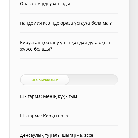
Ораза өмірді ұзартады
Пандемия кезінде ораза ұстауға бола ма ?
Вирустан қорғану үшін қандай дұға оқып
жүрсе болады?
ШЫҒАРМАЛАР
Шығарма: Менің құқығым
Шығарма: Қорқыт ата
Денсаулық туралы шығарма, эссе