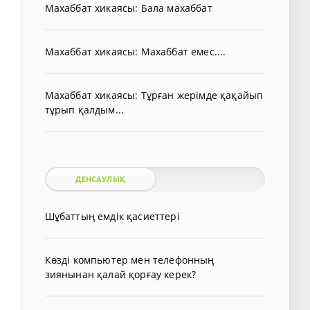
Махаббат хикаясы: Бала махаббат
Махаббат хикаясы: Махаббат емес....
Махаббат хикаясы: Тұрған жерімде қақайып
тұрып қалдым...
ДЕНСАУЛЫҚ
Шұбаттың емдік қасиеттері
Көзді компьютер мен телефонның
зиянынан қалай қорғау керек?