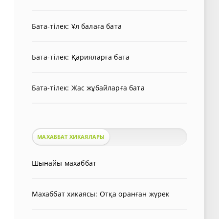
Бата-тілек: Ұл балаға бата
Бата-тілек: Қарияларға бата
Бата-тілек: Жас жұбайларға бата
МАХАББАТ ХИКАЯЛАРЫ
Шынайы махаббат
Махаббат хикаясы: Отқа оранған жүрек