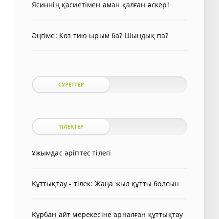
Ясиннің қасиетімен аман қалған әскер!
Әңгіме: Көз тию ырым ба? Шындық па?
СУРЕТТЕР
ТІЛЕКТЕР
Ұжымдас әріптес тілегі
Құттықтау - тілек: Жаңа жыл құтты болсын
Құрбан айт мерекесіне арналған құттықтау