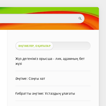
ӘҢГІМЕЛЕР, ОҚИҒАЛАР
Жүз дегеніміз орысша - лик, адамның бет
жүзі
Әңгіме: Соңғы хат
Ғибратты әңгіме: Ұстаздың ұлағаты