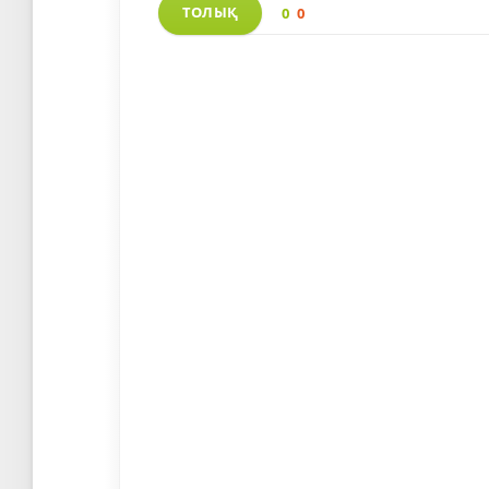
ТОЛЫҚ
0
0