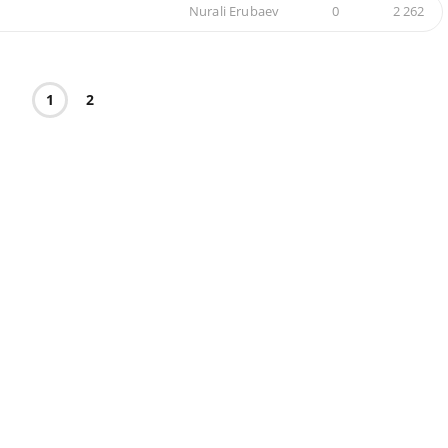
Nurali Erubaev
0
2 262
1
2